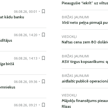
Pieaugušie “iekrīt” uz viltu
06.08.26, 00:01
BIRŽAS JAUNUMI
pat kādu banku
Virši
neto peļņa pirmajā pu
06.08.26, 14:20
VIEDOKĻI
dītājus
Naftas cena zem 80 dolāri
BIRŽAS JAUNUMI
06.08.26, 14:13
ASV tirgus kopsavilkums: spr
iga
biržā
BIRŽAS JAUNUMI
airBaltic
publicē operacionāl
06.08.26, 09:36
nomniekus
VIEDOKĻI
Mājokļu finansējums pieaudz
06.08.26, 09:21
Rīgas