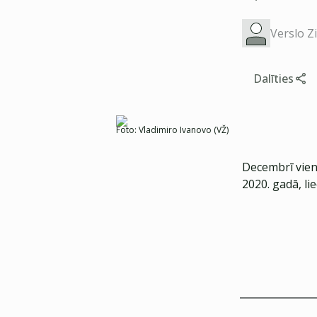
Verslo Z
Dalīties
Foto:
Vladimiro Ivanovo (VŽ)
Decembrī vien 
2020. gadā, li