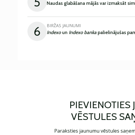
5
Naudas glabāšana mājās var izmaksāt sim
BIRŽAS JAUNUMI
6
Indexo
un
Indexo banka
palielinājušas pa
PIEVIENOTIES
VĒSTULES SA
Paraksties jaunumu vēstules saņem