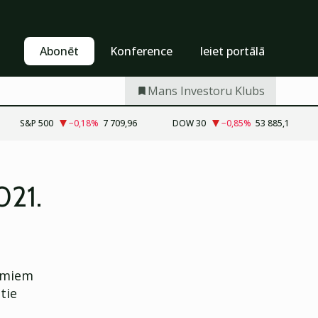
Pašapkalpošanās
Abonēt
Abonēt
Konference
Ieiet portālā
Mans Investoru Klubs
S&P 500
−0,18
%
7 709,96
DOW 30
−0,85
%
53 885,1
021.
mumiem
tie