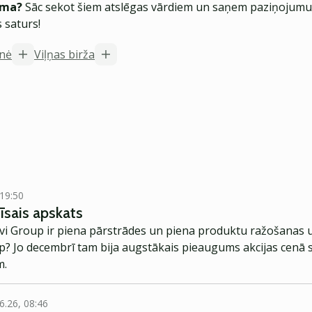
ēma?
Sāc sekot šiem atslēgas vārdiem un saņem paziņojumus
 saturs!
inė
Viļņas birža
 19:50
 īsais apskats
Vilvi Group ir piena pārstrādes un piena produktu ražošana
up? Jo decembrī tam bija augstākais pieaugums akcijas cenā s
m.
6.26, 08:46