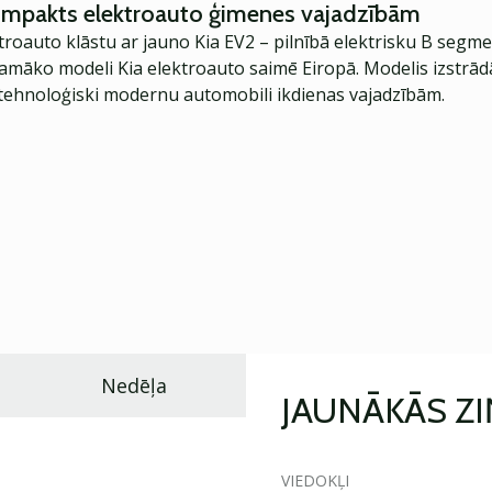
kompakts elektroauto ģimenes vajadzībām
troauto klāstu ar jauno Kia EV2 – pilnībā elektrisku B segme
jamāko modeli Kia elektroauto saimē Eiropā. Modelis izstrād
ehnoloģiski modernu automobili ikdienas vajadzībām.
Nedēļa
JAUNĀKĀS Z
VIEDOKĻI