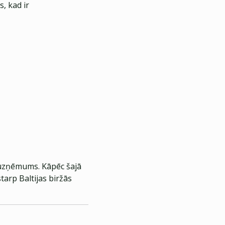
, kad ir
s uzņēmums. Kāpēc šajā
tarp Baltijas biržās