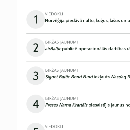
VIEDOKĻI
1
Norvēģija piedāvā naftu, kuģus, lašus un 
BIRŽAS JAUNUMI
2
airBaltic
publicē operacionālās darbības rā
BIRŽAS JAUNUMI
3
Signet Baltic Bond Fund
iekļauts
Nasdaq R
BIRŽAS JAUNUMI
4
Preses Nama Kvartāls
piesaistījis jaunus 
VIEDOKĻI