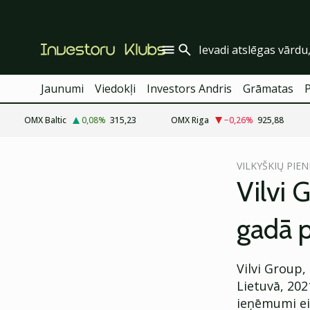
Jaunumi
Viedokļi
Investors Andris
Grāmatas
OMX Baltic
0,08
%
315,23
OMX Riga
−0,26
%
925,88
cebook
VILKYŠKIŲ PIEN
Twitter)
Vilvi 
kedIn
gadā 
ail
k
Vilvi Group
Lietuvā, 202
ieņēmumi eir