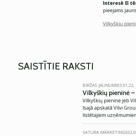
Interesē šī t
pieejams jauns
Vilkyškių pien
SAISTĪTIE RAKSTI
BIRŽAS JAUNUMI
03.01.22,
Vilkyškių pieninė –
Vilkyškių pieninė jeb 
īsajā apskatā Vilvi Gro
listētajiem uzņēmumie
SATURA MĀRKETINGS
02.0