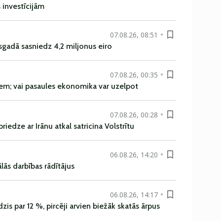
s investīcijām
07.08.26, 08:51
sgadā sasniedz 4,2 miljonus eiro
07.08.26, 00:35
em; vai pasaules ekonomika var uzelpot
07.08.26, 00:28
iedze ar Irānu atkal satricina Volstrītu
06.08.26, 14:20
ās darbības rādītājus
06.08.26, 14:17
is par 12 %, pircēji arvien biežāk skatās ārpus