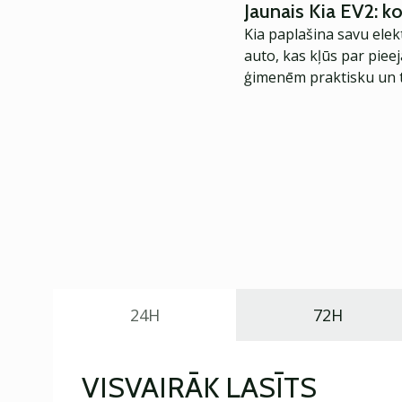
Jaunais Kia EV2: 
Kia paplašina savu elek
auto, kas kļūs par piee
ģimenēm praktisku un t
24H
72H
VISVAIRĀK LASĪTS