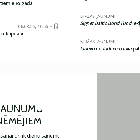
tiem eiro gadā
BIRŽAS JAUNUMI
Signet Baltic Bond Fund
iek
06.08.26, 10:55
matkapitālu
BIRŽAS JAUNUMI
Indexo
un
Indexo banka
pal
 JAUNUMU
ŅĒMĒJIEM
šanai un ik dienu saņemt