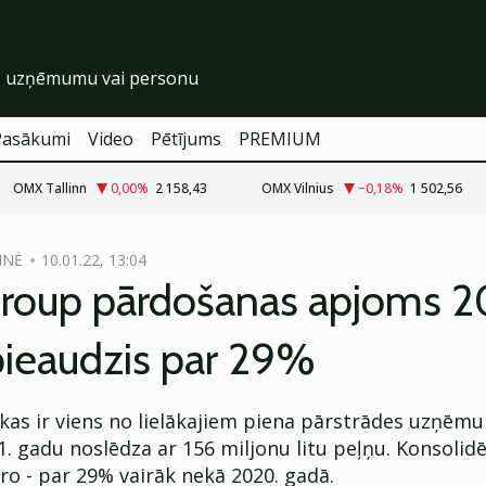
Pasākumi
Video
Pētījums
PREMIUM
OMX Tallinn
0,00
%
2 158,43
OMX Vilnius
−0,18
%
1 502,56
INĖ
10.01.22, 13:04
Group pārdošanas apjoms 2
pieaudzis par 29%
, kas ir viens no lielākajiem piena pārstrādes uzņē
1. gadu noslēdza ar 156 miljonu litu peļņu. Konsolidē
o - par 29% vairāk nekā 2020. gadā.