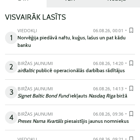
VISVAIRĀK LASĪTS
VIEDOKĻI
06.08.26, 00:01
1
Norvēģija piedāvā naftu, kuģus, lašus un pat kādu
banku
BIRŽAS JAUNUMI
06.08.26, 14:20
2
airBaltic
publicē operacionālās darbības rādītājus
BIRŽAS JAUNUMI
06.08.26, 14:13
3
Signet Baltic Bond Fund
iekļauts
Nasdaq Riga
biržā
BIRŽAS JAUNUMI
06.08.26, 09:36
4
Preses Nama Kvartāls
piesaistījis jaunus nomniekus
VIEDOKĻI
06.08.26, 09:21