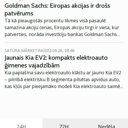
Goldman Sachs: Eiropas akcijas ir drošs
patvērums
Tā kā pieaugošās procentu likmes visā pasaulē
samazina akciju cenas, Eiropas akciju tirgi ir vieta, kur
patverties, norāda investīciju bankas Goldman Sachs
analītiķi.
SATURA MĀRKETINGS
02.06.26, 08:46
Jaunais Kia EV2: kompakts elektroauto
ģimenes vajadzībām
Kia paplašina savu elektroauto klāstu ar jauno Kia EV2
– pilnībā elektrisku B segmenta pilsētas apvidus auto,
kas kļūs par pieejamāko modeli Kia elektroauto saimē
Eiropā. Modelis izstrādāts ar mērķi piedāvāt ģimenēm
praktisku un tehnoloģiski modernu automobili
ikdienas vajadzībām.
24H
72H
Nedēļa