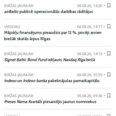
BIRŽAS JAUNUMI
06.08.26, 14:20
airBaltic
publicē operacionālās darbības rādītājus
VIEDOKĻI
06.08.26, 14:17
Mājokļu finansējums pieaudzis par 12 %, pircēji arvien
biežāk skatās ārpus Rīgas
BIRŽAS JAUNUMI
06.08.26, 14:13
Signet Baltic Bond Fund
iekļauts
Nasdaq Riga
biržā
BIRŽAS JAUNUMI
06.08.26, 10:55
Indexo
un
Indexo banka
palielinājušas pamatkapitālu
BIRŽAS JAUNUMI
06.08.26, 09:36
Preses Nama Kvartāls
piesaistījis jaunus nomniekus