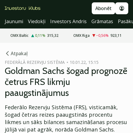
Abonēt
Jaunumi
Viedokļi
Investors Andris
Grāmatas
Pasāk
OMX Baltic
0,11
%
315,32
OMX Riga
−0,56
%
923,11
cebook
Atpakaļ
Twitter)
FEDERĀLĀ REZERVJU SISTĒMA
10.01.22, 15:15
Goldman Sachs šogad prognozē
kedIn
četrus FRS likmju
ail
paaugstinājumus
k
Federālo Rezervju Sistēma (FRS), visticamāk,
šogad četras reizes paaugstinās procentu
likmes un sāks bilances samazināšanas procesu
jūlijā vai pat agrāk, norāda Goldman Sachs.