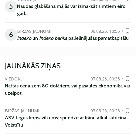
5
Naudas glabāšana mājās var izmaksāt simtiem eiro
gadā
BIRŽAS JAUNUMI
06.08.26, 10:55
6
Indexo
un
Indexo banka
palielinājušas pamatkapitālu
JAUNĀKĀS ZIŅAS
VIEDOKĻI
07.08.26, 00:35
Naftas cena zem 80 dolāriem; vai pasaules ekonomika var
uzelpot
BIRŽAS JAUNUMI
07.08.26, 00:28
ASV tirgus kopsavilkums: spriedze ar Irānu atkal satricina
Volstrītu