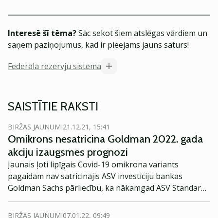
Interesē šī tēma?
Sāc sekot šiem atslēgas vārdiem un
saņem paziņojumus, kad ir pieejams jauns saturs!
Federālā rezervju sistēma
SAISTĪTIE RAKSTI
BIRŽAS JAUNUMI
21.12.21, 15:41
Omikrons nesatricina Goldman 2022. gada
akciju izaugsmes prognozi
Jaunais ļoti lipīgais Covid-19 omikrona variants
pagaidām nav satricinājis ASV investīciju bankas
Goldman Sachs pārliecību, ka nākamgad ASV Standard
& Poor's 500 indekss investoriem nodrošinās divciparu
peļņu.
BIRŽAS JAUNUMI
07.01.22, 09:49