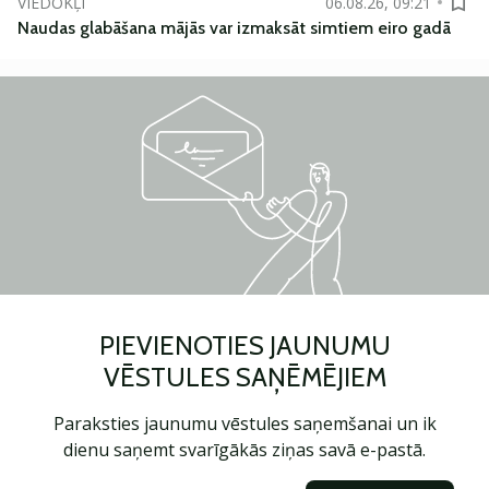
VIEDOKĻI
06.08.26, 09:21
Naudas glabāšana mājās var izmaksāt simtiem eiro gadā
PIEVIENOTIES JAUNUMU
VĒSTULES SAŅĒMĒJIEM
Paraksties jaunumu vēstules saņemšanai un ik
dienu saņemt svarīgākās ziņas savā e-pastā.