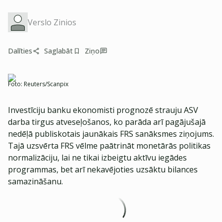
Verslo Zinios
Dalīties
Saglabāt
Ziņo
Foto:
Reuters/Scanpix
Investīciju banku ekonomisti prognozē strauju ASV
darba tirgus atveseļošanos, ko parāda arī pagājušajā
nedēļā publiskotais jaunākais FRS sanāksmes ziņojums.
Tajā uzsvērta FRS vēlme paātrināt monetārās politikas
normalizāciju, lai ne tikai izbeigtu aktīvu iegādes
programmas, bet arī nekavējoties uzsāktu bilances
samazināšanu.