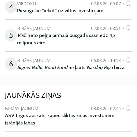
VIEDOKĻI
07.08.26, 09:07
4
Pieaugušie “iekrīt” uz viltus investīcijām
BIRŽAS JAUNUMI
07.08.26, 08:51
5
Virši
neto peļņa pirmajā pusgadā sasniedz 4,2
miljonus eiro
BIRŽAS JAUNUMI
06.08.26, 14:13
6
Signet Baltic Bond Fund
iekļauts
Nasdaq Riga
biržā
JAUNĀKĀS ZIŅAS
BIRŽAS JAUNUMI
08.08.26, 02:46
ASV tirgus apskats: kāpēc sliktas ziņas investoriem
izrādījās labas