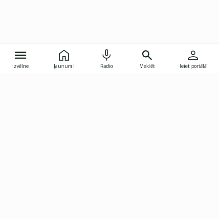
Izvēlne
Jaunumi
Radio
Meklēt
Ieiet portālā
Gunāra Astras iela 8B, Rīga, LV-1082
janis.skupelis@investoruklubs.lv
Abonē
Abonē jaunumus
Reklāma
Publikāciju lietošanas
Vispārējie noteikumi