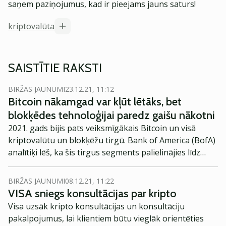
saņem paziņojumus, kad ir pieejams jauns saturs!
kriptovalūta
SAISTĪTIE RAKSTI
BIRŽAS JAUNUMI
23.12.21, 11:12
Bitcoin nākamgad var kļūt lētāks, bet
blokķēdes tehnoloģijai paredz gaišu nākotni
2021. gads bijis pats veiksmīgākais Bitcoin un visā
kriptovalūtu un blokķēžu tirgū. Bank of America (BofA)
analītiķi lēš, ka šis tirgus segments palielinājies līdz
vairāk nekā 2 triljoniem USD. Šī gada vidū jau vairāk
nekā 200 miljoniem cilvēku piederēja kriptovalūtas vai
BIRŽAS JAUNUMI
08.12.21, 11:22
kādi citi ieguldījumi blokķēdes tehnoloģijā. Rezultātā
VISA sniegs konsultācijas par kripto
Bitkoins kļuvis “pārāk liels, lai to ignorētu”.
Visa uzsāk kripto konsultācijas un konsultāciju
pakalpojumus, lai klientiem būtu vieglāk orientēties