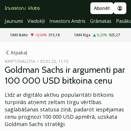
Abonēt
Jaunumi
Viedokļi
Investors Andris
Grāmatas
Pasāk
OMX Baltic
−0,04
%
315,18
OMX Riga
0,23
%
925,27
cebook
Atpakaļ
Twitter)
KRIPTOVALŪTA
05.01.22, 11:15
Goldman Sachs ir argumenti par
kedIn
100 000 USD bitkoina cenu
ail
Līdz ar digitālo aktīvu popularitāti bitkoins
k
turpinās atņemt zeltam tirgu vērtības
saglabāšanas statusa ziņā, padarot iespējamas
cenu prognozi 100 000 USD apmērā, uzskata
Goldman Sachs stratēģi.