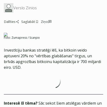
Verslo Zinios
Dalīties
Saglabāt
Ziņo
Foto:
Zumapress / Scanpix
Investīciju bankas stratēģi lēš, ka bitkoin veido
aptuveni 20% no "vērtības glabāšanas" tirgus, un
brīvās apgrozības bitkoinu kapitalizācija ir 700 miljardi
eiro. USD.
Interesē šī tēma?
Sāc sekot šiem atslēgas vārdiem un