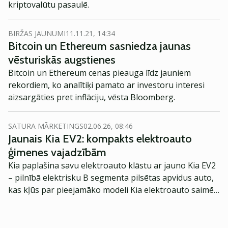
kriptovalūtu pasaulē.
BIRŽAS JAUNUMI
11.11.21, 14:34
Bitcoin un Ethereum sasniedza jaunas
vēsturiskās augstienes
Bitcoin un Ethereum cenas pieauga līdz jauniem
rekordiem, ko analītiķi pamato ar investoru interesi
aizsargāties pret inflāciju, vēsta Bloomberg.
SATURA MĀRKETINGS
02.06.26, 08:46
Jaunais Kia EV2: kompakts elektroauto
ģimenes vajadzībām
Kia paplašina savu elektroauto klāstu ar jauno Kia EV2
– pilnībā elektrisku B segmenta pilsētas apvidus auto,
kas kļūs par pieejamāko modeli Kia elektroauto saimē
Eiropā. Modelis izstrādāts ar mērķi piedāvāt ģimenēm
praktisku un tehnoloģiski modernu automobili
ikdienas vajadzībām.