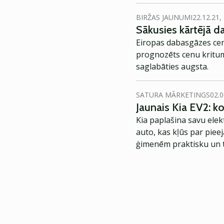
BIRŽAS JAUNUMI
22.12.21,
Sākusies kārtējā d
Eiropas dabasgāzes cena
prognozēts cenu kritum
saglabāties augsta.
SATURA MĀRKETINGS
02.0
Jaunais Kia EV2: 
Kia paplašina savu elek
auto, kas kļūs par piee
ģimenēm praktisku un t