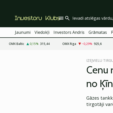
Jaunumi
Viedokļi
Investors Andris
Grāmatas
OMX Baltic
0,15
%
315,44
OMX Riga
−0,29
%
925,6
cebook
IZEJVIELU TIRG
Twitter)
Cenu r
kedIn
no Ķīn
ail
k
Gāzes tankku
tirgotāji v