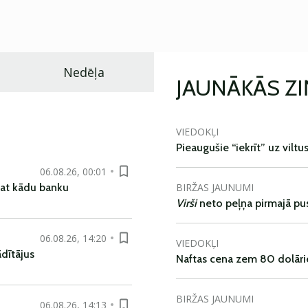
Nedēļa
JAUNĀKĀS Z
VIEDOKĻI
Pieaugušie “iekrīt” uz viltu
06.08.26, 00:01
BIRŽAS JAUNUMI
pat kādu banku
Virši
neto peļņa pirmajā pu
06.08.26, 14:20
VIEDOKĻI
dītājus
Naftas cena zem 80 dolāri
BIRŽAS JAUNUMI
06.08.26, 14:13