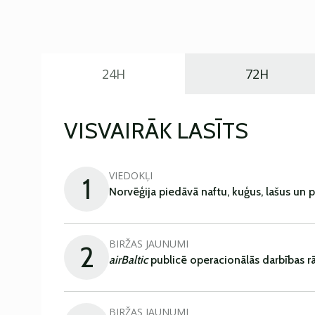
24H
72H
VISVAIRĀK LASĪTS
VIEDOKĻI
1
Norvēģija piedāvā naftu, kuģus, lašus un 
BIRŽAS JAUNUMI
2
airBaltic
publicē operacionālās darbības rā
BIRŽAS JAUNUMI