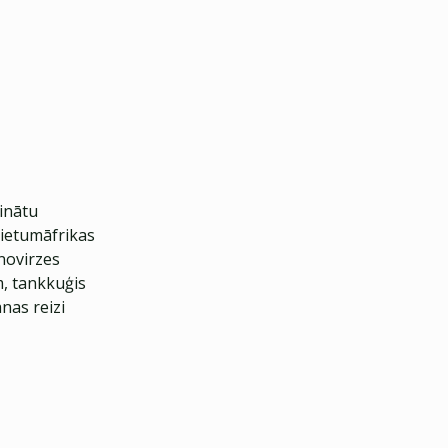
inātu
 Rietumāfrikas
 novirzes
, tankkuģis
nas reizi