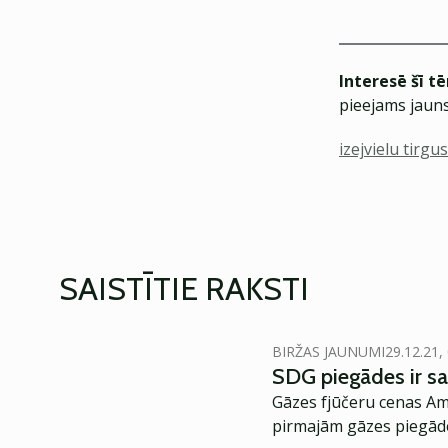
Interesē šī t
pieejams jauns
izejvielu tirgus
SAISTĪTIE RAKSTI
BIRŽAS JAUNUMI
29.12.21,
SDG piegādes ir s
Gāzes fjūčeru cenas Am
pirmajām gāzes piegād