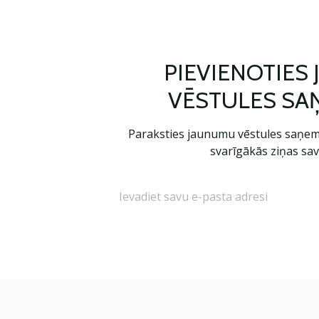
PIEVIENOTIES
VĒSTULES SA
Paraksties jaunumu vēstules saņem
svarīgākās ziņas sav