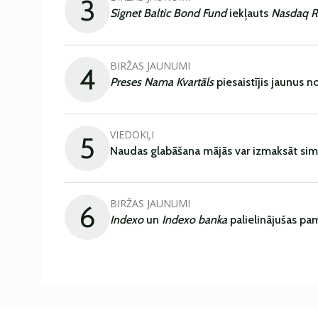
3
Signet Baltic Bond Fund
iekļauts
Nasdaq R
BIRŽAS JAUNUMI
4
Preses Nama Kvartāls
piesaistījis jaunus 
VIEDOKĻI
5
Naudas glabāšana mājās var izmaksāt sim
BIRŽAS JAUNUMI
6
Indexo
un
Indexo banka
palielinājušas pa