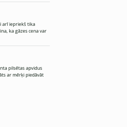
arī iepriekš tika
ina, ka gāzes cena var
nta pilsētas apvidus
āts ar mērķi piedāvāt