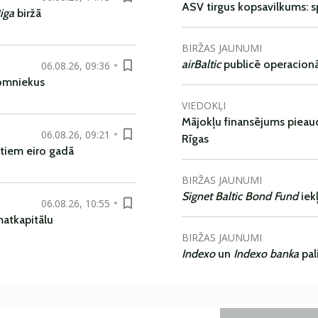
ASV tirgus kopsavilkums: spr
iga
biržā
BIRŽAS JAUNUMI
airBaltic
publicē operacionāl
06.08.26, 09:36
nomniekus
VIEDOKĻI
Mājokļu finansējums pieaudz
06.08.26, 09:21
Rīgas
tiem eiro gadā
BIRŽAS JAUNUMI
Signet Baltic Bond Fund
iek
06.08.26, 10:55
matkapitālu
BIRŽAS JAUNUMI
Indexo
un
Indexo banka
pal