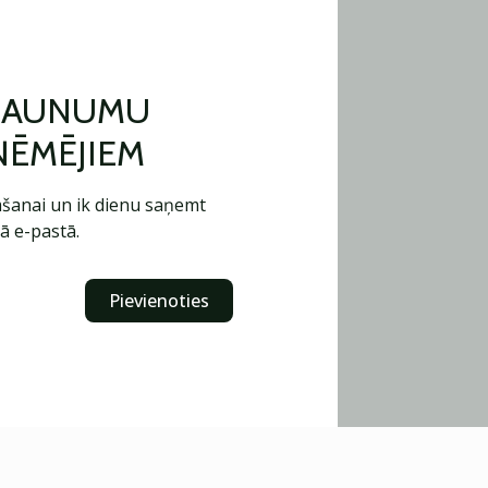
 JAUNUMU
ŅĒMĒJIEM
šanai un ik dienu saņemt
ā e-pastā.
Pievienoties