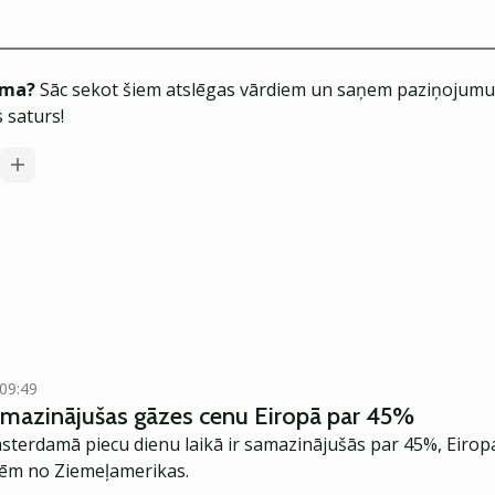
ēma?
Sāc sekot šiem atslēgas vārdiem un saņem paziņojumus
 saturs!
 09:49
amazinājušas gāzes cenu Eiropā par 45%
sterdamā piecu dienu laikā ir samazinājušās par 45%, Eiropa
ēm no Ziemeļamerikas.