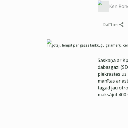
Ken Roh
Dalīties
Tirgotāji, lemjot par gāzes tankkuģu galamērķi, ce
Saskaņā ar Kp
dabasgāzi (SDG
piekrastes uz 
manītas ar as
tagad jau otro
maksājot 400 