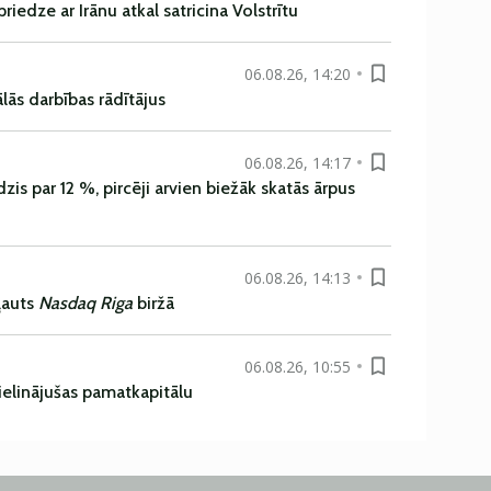
iedze ar Irānu atkal satricina Volstrītu
06.08.26, 14:20
ās darbības rādītājus
06.08.26, 14:17
is par 12 %, pircēji arvien biežāk skatās ārpus
06.08.26, 14:13
ļauts
Nasdaq Riga
biržā
06.08.26, 10:55
ielinājušas pamatkapitālu