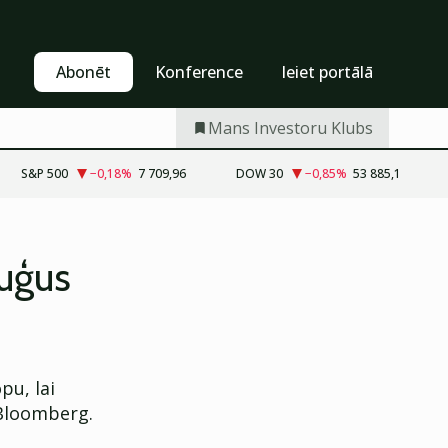
Pašapkalpošanās
Abonēt
Abonēt
Konference
Ieiet portālā
Mans Investoru Klubs
S&P 500
−0,18
%
7 709,96
DOW 30
−0,85
%
53 885,1
kuģus
pu, lai
 Bloomberg.