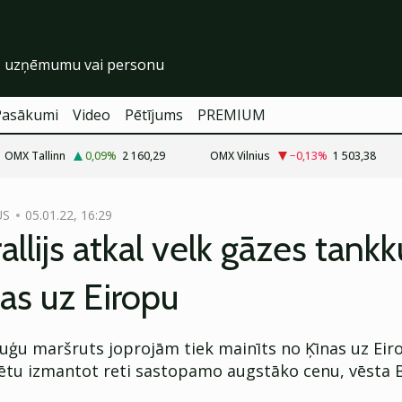
Pasākumi
Video
Pētījums
PREMIUM
OMX Tallinn
0,09
%
2 160,29
OMX Vilnius
−0,13
%
1 503,38
US
05.01.22, 16:29
allijs atkal velk gāzes tank
as uz Eiropu
ģu maršruts joprojām tiek mainīts no Ķīnas uz Eiro
arētu izmantot reti sastopamo augstāko cenu, vēsta