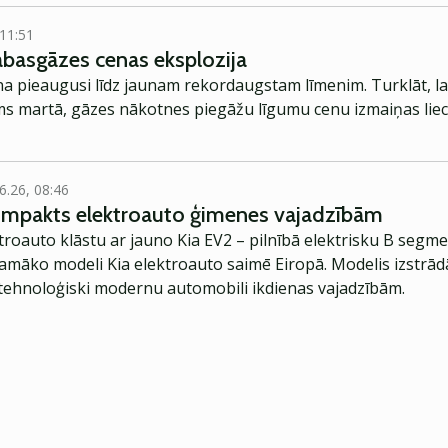
 11:51
abasgāzes cenas eksplozija
 pieaugusi līdz jaunam rekordaugstam līmenim. Turklāt, lai 
s martā, gāzes nākotnes piegāžu līgumu cenu izmaiņas liec
6.26, 08:46
kompakts elektroauto ģimenes vajadzībām
troauto klāstu ar jauno Kia EV2 – pilnībā elektrisku B segme
jamāko modeli Kia elektroauto saimē Eiropā. Modelis izstrād
ehnoloģiski modernu automobili ikdienas vajadzībām.