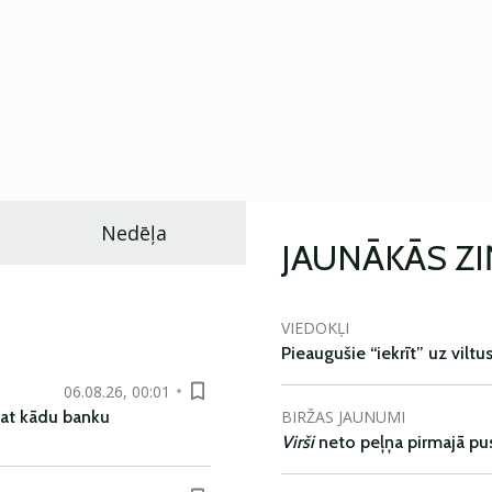
Nedēļa
JAUNĀKĀS Z
VIEDOKĻI
Pieaugušie “iekrīt” uz viltu
06.08.26, 00:01
BIRŽAS JAUNUMI
pat kādu banku
Virši
neto peļņa pirmajā pu