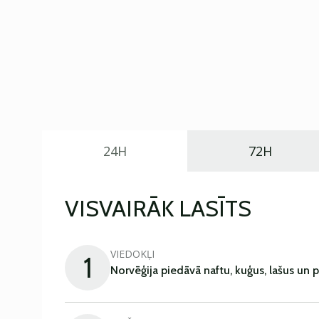
24H
72H
VISVAIRĀK LASĪTS
VIEDOKĻI
1
Norvēģija piedāvā naftu, kuģus, lašus un 