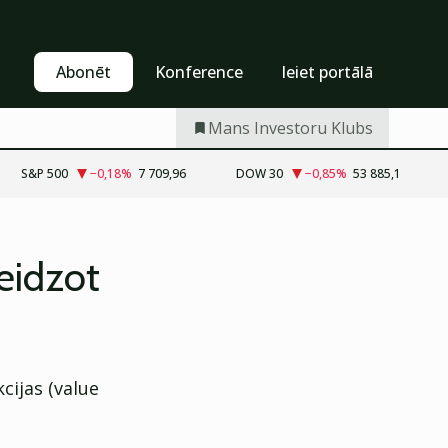
Pašapkalpošanās
Abonēt
Abonēt
Konference
Ieiet portālā
Mans Investoru Klubs
S&P 500
−0,18
%
7 709,96
DOW 30
−0,85
%
53 885,1
eidzot
cijas (value