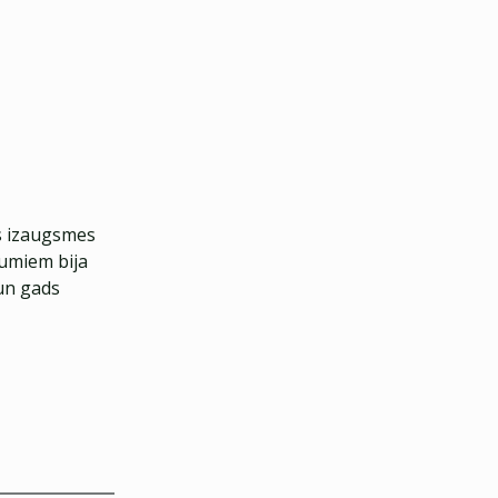
os izaugsmes
kumiem bija
 un gads