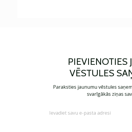
PIEVIENOTIES
VĒSTULES SA
Paraksties jaunumu vēstules saņem
svarīgākās ziņas sav