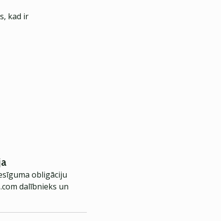
, kad ir
ja
nesīguma obligāciju
e.com dalībnieks un