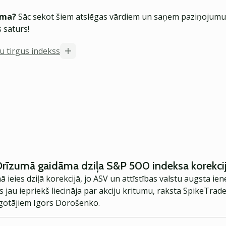
ēma?
Sāc sekot šiem atslēgas vārdiem un saņem paziņojumus
 saturs!
ju tirgus indekss
Drīzumā gaidāma dziļa S&P 500 indeksa korekci
 ieies dziļā korekcijā, jo ASV un attīstības valstu augsta ie
s jau iepriekš liecināja par akciju kritumu, raksta SpikeTrad
rgotājiem Igors Dorošenko.