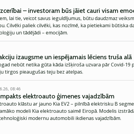
ezcerībai – investoram būs jāiet cauri visam emo
em, lai tie, veicot savus ieguldījumus, būtu daudzmaz veiksmīg
abu. Cilvēki paliek cilvēki, kas nozīmē, ka pietiekami būtiska 
oloģiju un tādējādi – emocijām.
akciju izaugsme un iespējamais lēciens truša alā
šogad nebūt netika gūta kāda izšķiroša uzvara pār Covid-19 
ju tirgos pieaugušas teju bez atelpas.
6.26, 08:46
kompakts elektroauto ģimenes vajadzībām
troauto klāstu ar jauno Kia EV2 – pilnībā elektrisku B segme
jamāko modeli Kia elektroauto saimē Eiropā. Modelis izstrād
ehnoloģiski modernu automobili ikdienas vajadzībām.