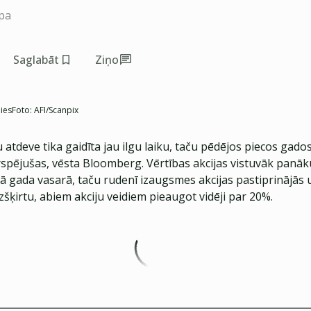
pa
Saglabāt
Ziņo
jies
Foto:
AFI/Scanpix
u atdeve tika gaidīta jau ilgu laiku, taču pēdējos piecos gad
ārspējušas, vēsta Bloomberg. Vērtības akcijas vistuvāk panā
tā gada vasarā, taču rudenī izaugsmes akcijas pastiprinājās
zšķirtu, abiem akciju veidiem pieaugot vidēji par 20%.