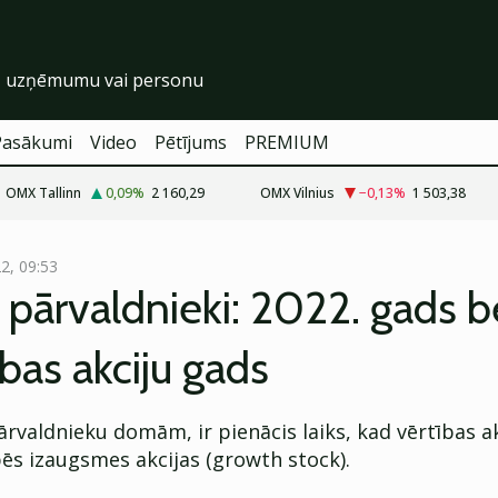
Pasākumi
Video
Pētījums
PREMIUM
OMX Tallinn
0,09
%
2 160,29
OMX Vilnius
−0,13
%
1 503,38
22, 09:53
pārvaldnieki: 2022. gads b
ības akciju gads
rvaldnieku domām, ir pienācis laiks, kad vērtības ak
ēs izaugsmes akcijas (growth stock).