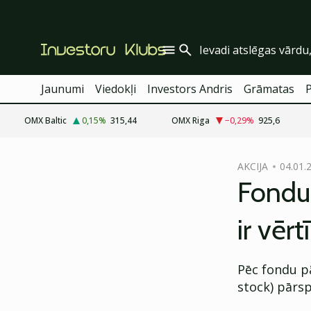
Jaunumi
Viedokļi
Investors Andris
Grāmatas
OMX Baltic
0,15
%
315,44
OMX Riga
−0,29
%
925,6
cebook
AKCIJA
04.01.
Twitter)
Fondu 
kedIn
ir vērt
ail
k
Pēc fondu pā
stock) pārsp