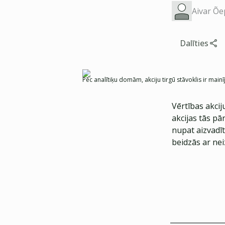
Aivar Õe
Dalīties
Pēc analītiķu domām, akciju tirgū stāvoklis ir mainī
Vērtības akcij
akcijas tās p
nupat aizvadī
beidzās ar nei