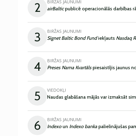
BIRŽAS JAUNUMI
2
airBaltic
publicē operacionālās darbības rā
BIRŽAS JAUNUMI
3
Signet Baltic Bond Fund
iekļauts
Nasdaq R
BIRŽAS JAUNUMI
4
Preses Nama Kvartāls
piesaistījis jaunus 
VIEDOKĻI
5
Naudas glabāšana mājās var izmaksāt sim
BIRŽAS JAUNUMI
6
Indexo
un
Indexo banka
palielinājušas pa