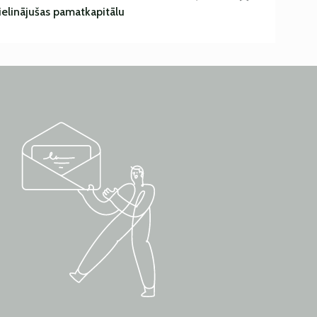
ielinājušas pamatkapitālu