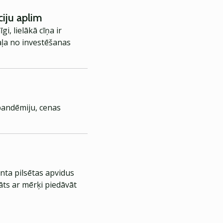
ciju aplim
i, lielākā cīņa ir
daļa no investēšanas
pandēmiju, cenas
nta pilsētas apvidus
āts ar mērķi piedāvāt