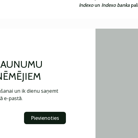
Indexo
un
Indexo banka
pal
 JAUNUMU
ŅĒMĒJIEM
šanai un ik dienu saņemt
ā e-pastā.
Pievienoties