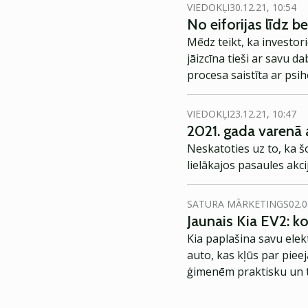
VIEDOKĻI
30.12.21, 10:54
No eiforijas līdz b
Mēdz teikt, ka investori
jāizcīna tieši ar savu d
procesa saistīta ar psih
VIEDOKĻI
23.12.21, 10:47
2021. gada varenā 
Neskatoties uz to, ka 
lielākajos pasaules akci
SATURA MĀRKETINGS
02.0
Jaunais Kia EV2: 
Kia paplašina savu elek
auto, kas kļūs par piee
ģimenēm praktisku un t