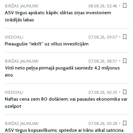
BIRŽAS JAUNUMI
08.08.26, 02:46
ASV tirgus apskats: kāpēc sliktas ziņas investoriem
izrādījās labas
VIEDOKĻI
07.08.26, 09:07
Pieaugušie “iekrīt” uz viltus investīcijām
BIRŽAS JAUNUMI
07.08.26, 08:51
Virši
neto peļņa pirmajā pusgadā sasniedz 4,2 miljonus
eiro
VIEDOKĻI
07.08.26, 00:35
Naftas cena zem 80 dolāriem; vai pasaules ekonomika var
uzelpot
BIRŽAS JAUNUMI
07.08.26, 00:28
ASV tirgus kopsavilkums: spriedze ar Irānu atkal satricina