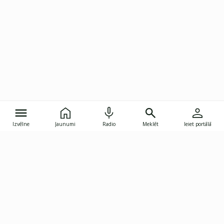
Izvēlne
Jaunumi
Radio
Meklēt
Ieiet portālā
Gunāra Astras iela 8B, Rīga, LV-1082
janis.skupelis@investoruklubs.lv