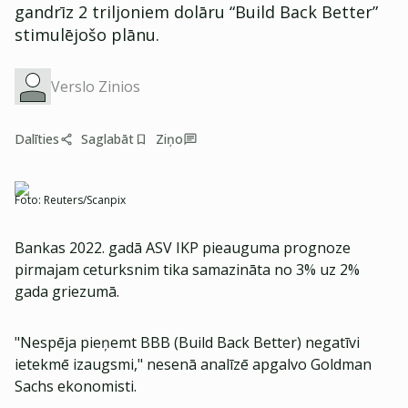
gandrīz 2 triljoniem dolāru “Build Back Better”
stimulējošo plānu.
Verslo Zinios
Dalīties
Saglabāt
Ziņo
Foto:
Reuters/Scanpix
Bankas 2022. gadā ASV IKP pieauguma prognoze
pirmajam ceturksnim tika samazināta no 3% uz 2%
gada griezumā.
"Nespēja pieņemt BBB (Build Back Better) negatīvi
ietekmē izaugsmi," nesenā analīzē apgalvo Goldman
Sachs ekonomisti.