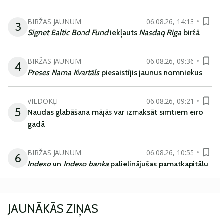
BIRŽAS JAUNUMI
06.08.26, 14:13
3
Signet Baltic Bond Fund
iekļauts
Nasdaq Riga
biržā
BIRŽAS JAUNUMI
06.08.26, 09:36
4
Preses Nama Kvartāls
piesaistījis jaunus nomniekus
VIEDOKĻI
06.08.26, 09:21
5
Naudas glabāšana mājās var izmaksāt simtiem eiro
gadā
BIRŽAS JAUNUMI
06.08.26, 10:55
6
Indexo
un
Indexo banka
palielinājušas pamatkapitālu
JAUNĀKĀS ZIŅAS