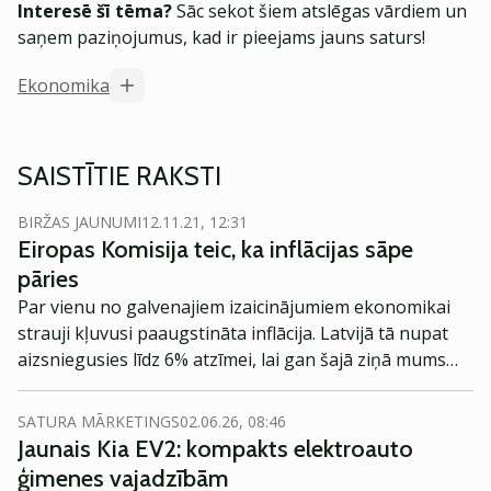
Interesē šī tēma?
Sāc sekot šiem atslēgas vārdiem un
saņem paziņojumus, kad ir pieejams jauns saturs!
Ekonomika
SAISTĪTIE RAKSTI
BIRŽAS JAUNUMI
12.11.21, 12:31
Eiropas Komisija teic, ka inflācijas sāpe
pāries
Par vienu no galvenajiem izaicinājumiem ekonomikai
strauji kļuvusi paaugstināta inflācija. Latvijā tā nupat
aizsniegusies līdz 6% atzīmei, lai gan šajā ziņā mums
mūsu kaimiņus vēl ir, kur ķert. Proti, Igaunijā inflācija
oktobrī sasniedza 7%, bet Lietuvā pat visus 8,2%.
SATURA MĀRKETINGS
02.06.26, 08:46
Jaunais Kia EV2: kompakts elektroauto
ģimenes vajadzībām