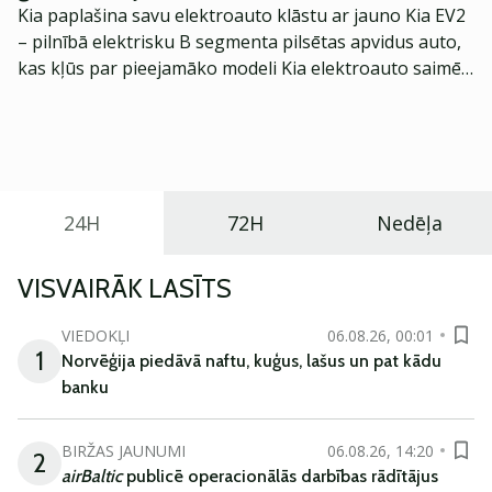
Kia paplašina savu elektroauto klāstu ar jauno Kia EV2
– pilnībā elektrisku B segmenta pilsētas apvidus auto,
kas kļūs par pieejamāko modeli Kia elektroauto saimē
Eiropā. Modelis izstrādāts ar mērķi piedāvāt ģimenēm
praktisku un tehnoloģiski modernu automobili
ikdienas vajadzībām.
24H
72H
Nedēļa
VISVAIRĀK LASĪTS
VIEDOKĻI
06.08.26, 00:01
1
Norvēģija piedāvā naftu, kuģus, lašus un pat kādu
banku
BIRŽAS JAUNUMI
06.08.26, 14:20
2
airBaltic
publicē operacionālās darbības rādītājus