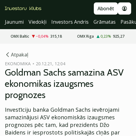
Abonēt
Jaunumi
Viedokļi
Investors Andris
Grāmatas
Pasāk
OMX Baltic
−0,04
%
315,18
OMX Riga
0,23
%
925,27
cebook
cebook
Atpakaļ
Twitter)
Twitter)
EKONOMIKA
20.12.21, 12:04
Goldman Sachs samazina ASV
kedIn
kedIn
ekonomikas izaugsmes
ail
ail
prognozes
k
k
Investīciju banka Goldman Sachs ievērojami
samazinājusi ASV ekonomiskās izaugsmes
prognozes pēc tam, kad prezidents Džo
Baidens ir iesprostots politiskajās cīņās par