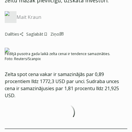
zeltu mazāk pievilcīgu, uzskata investori.
Mait Kraun
Dalīties
Saglabāt
Ziņo
Pēdējā pusotra gada laikā zelta cenai ir tendence samazināties.
Foto:
Reuters/Scanpix
Zelta spot cena vakar ir samazinājās par 0,89
procentiem līdz 1772,3 USD par unci. Sudraba unces
cena ir samazinājusies par 1,81 procentu līdz 21,925
USD.