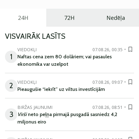
24H
72H
Nedēļa
VISVAIRĀK LASĪTS
VIEDOKĻI
07.08.26, 00:35
1
Naftas cena zem 80 dolāriem; vai pasaules
ekonomika var uzelpot
VIEDOKĻI
07.08.26, 09:07
2
Pieaugušie “iekrīt” uz viltus investīcijām
BIRŽAS JAUNUMI
07.08.26, 08:51
3
Virši
neto peļņa pirmajā pusgadā sasniedz 4,2
miljonus eiro