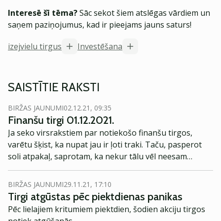
Interesē šī tēma?
Sāc sekot šiem atslēgas vārdiem un
saņem paziņojumus, kad ir pieejams jauns saturs!
izejvielu tirgus
Investēšana
SAISTĪTIE RAKSTI
BIRŽAS JAUNUMI
02.12.21, 09:35
Finanšu tirgi 01.12.2021.
Ja seko virsrakstiem par notiekošo finanšu tirgos,
varētu šķist, ka nupat jau ir ļoti traki. Taču, pasperot
soli atpakaļ, saprotam, ka nekur tālu vēl neesam
nokrituši.
BIRŽAS JAUNUMI
29.11.21, 17:10
Tirgi atgūstas pēc piektdienas panikas
Pēc lielajiem kritumiem piektdien, šodien akciju tirgos