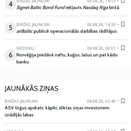
BIRŽAS JAUNUMI
06.08.26, 14:13
4
Signet Baltic Bond Fund
iekļauts
Nasdaq Riga
biržā
BIRŽAS JAUNUMI
06.08.26, 14:20
5
airBaltic
publicē operacionālās darbības rādītājus
VIEDOKĻI
06.08.26, 00:01
6
Norvēģija piedāvā naftu, kuģus, lašus un pat kādu
banku
JAUNĀKĀS ZIŅAS
BIRŽAS JAUNUMI
08.08.26, 02:46
ASV tirgus apskats: kāpēc sliktas ziņas investoriem
izrādījās labas