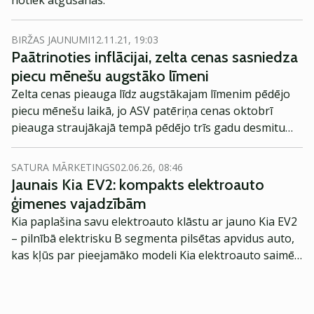
notiek atgūšanās.
BIRŽAS JAUNUMI
12.11.21, 19:03
Paātrinoties inflācijai, zelta cenas sasniedza
piecu mēnešu augstāko līmeni
Zelta cenas pieauga līdz augstākajam līmenim pēdējo
piecu mēnešu laikā, jo ASV patēriņa cenas oktobrī
pieauga straujākajā tempā pēdējo trīs gadu desmitu
laikā. Dārgmetālu investori pirmām kārtām meklē
aizsardzību pret inflāciju.
SATURA MĀRKETINGS
02.06.26, 08:46
Jaunais Kia EV2: kompakts elektroauto
ģimenes vajadzībām
Kia paplašina savu elektroauto klāstu ar jauno Kia EV2
– pilnībā elektrisku B segmenta pilsētas apvidus auto,
kas kļūs par pieejamāko modeli Kia elektroauto saimē
Eiropā. Modelis izstrādāts ar mērķi piedāvāt ģimenēm
praktisku un tehnoloģiski modernu automobili
ikdienas vajadzībām.