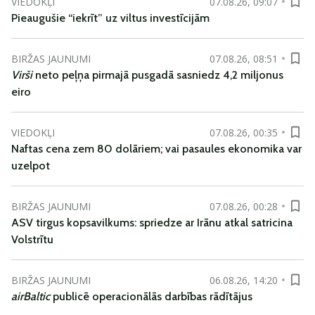
VIEDOKĻI
07.08.26, 09:07
Pieaugušie “iekrīt” uz viltus investīcijām
BIRŽAS JAUNUMI
07.08.26, 08:51
Virši
neto peļņa pirmajā pusgadā sasniedz 4,2 miljonus
eiro
VIEDOKĻI
07.08.26, 00:35
Naftas cena zem 80 dolāriem; vai pasaules ekonomika var
uzelpot
BIRŽAS JAUNUMI
07.08.26, 00:28
ASV tirgus kopsavilkums: spriedze ar Irānu atkal satricina
Volstrītu
BIRŽAS JAUNUMI
06.08.26, 14:20
airBaltic
publicē operacionālās darbības rādītājus