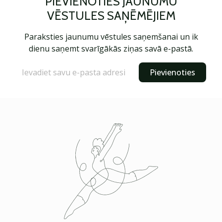
PIEVIENOTIES JAUNUMU
VĒSTULES SAŅĒMĒJIEM
Paraksties jaunumu vēstules saņemšanai un ik
dienu saņemt svarīgākās ziņas savā e-pastā.
Pievienoties