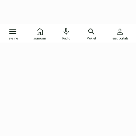
Izvēlne
Jaunumi
Radio
Meklēt
Ieiet portālā
Gunāra Astras iela 8B, Rīga, LV-1082
janis.skupelis@investoruklubs.lv
Abonē
Abonē jaunumus
Reklāma
Publikāciju lietošanas
Vispārējie noteikumi