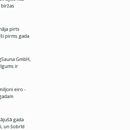
 biržas
āja pirts
eši pirms gada
egSauna GmbH,
līgums ir
ljoni eiro -
 gadam
gājušā gada
i, un šobrīd