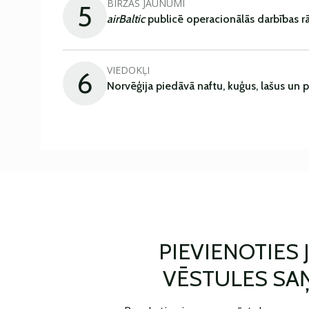
BIRŽAS JAUNUMI
5
airBaltic
publicē operacionālās darbības rā
VIEDOKĻI
6
Norvēģija piedāvā naftu, kuģus, lašus un 
PIEVIENOTIES
VĒSTULES SA