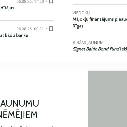
06.08.26, 14:20
dītājus
VIEDOKĻI
Mājokļu finansējums pieaudz
Rīgas
06.08.26, 00:01
pat kādu banku
BIRŽAS JAUNUMI
Signet Baltic Bond Fund
iek
 JAUNUMU
ŅĒMĒJIEM