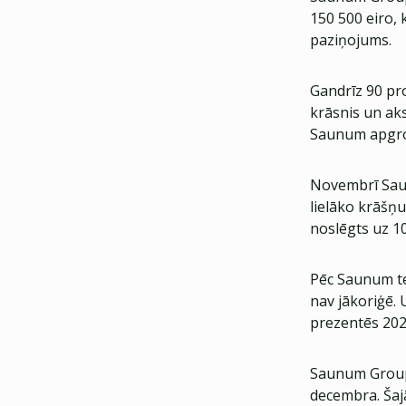
150 500 eiro, 
paziņojums.
Gandrīz 90 pr
krāsnis un aks
Saunum apgroz
Novembrī Sau
lielāko krāšņu
noslēgts uz 10
Pēc Saunum te
nav jākoriģē.
prezentēs 202
Saunum Group 
decembra. Šajā