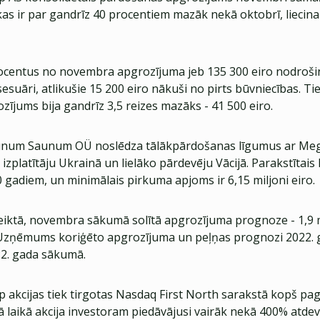
kas ir par gandrīz 40 procentiem mazāk nekā oktobrī, liecina
ocentus no novembra apgrozījuma jeb 135 300 eiro nodrošin
esuāri, atlikušie 15 200 eiro nākuši no pirts būvniecības. Ti
ījums bija gandrīz 3,5 reizes mazāks - 41 500 eiro.
num Saunum OÜ noslēdza tālākpārdošanas līgumus ar M
 izplatītāju Ukrainā un lielāko pārdevēju Vācijā. Parakstītais 
 gadiem, un minimālais pirkuma apjoms ir 6,15 miljoni eiro.
iktā, novembra sākumā solītā apgrozījuma prognoze - 1,9 mi
 Uzņēmums koriģēto apgrozījuma un peļņas prognozi 2022.
2. gada sākumā.
akcijas tiek tirgotas Nasdaq First North sarakstā kopš pa
 laikā akcija investoram piedāvājusi vairāk nekā 400% atdev