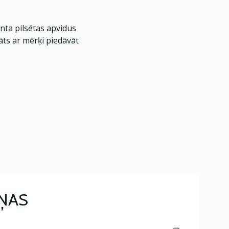
nta pilsētas apvidus
āts ar mērķi piedāvāt
IŅAS