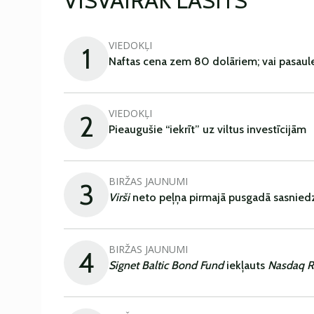
VISVAIRĀK LASĪTS
VIEDOKĻI
1
Naftas cena zem 80 dolāriem; vai pasaul
VIEDOKĻI
2
Pieaugušie “iekrīt” uz viltus investīcijām
BIRŽAS JAUNUMI
3
Virši
neto peļņa pirmajā pusgadā sasniedz
BIRŽAS JAUNUMI
4
Signet Baltic Bond Fund
iekļauts
Nasdaq R