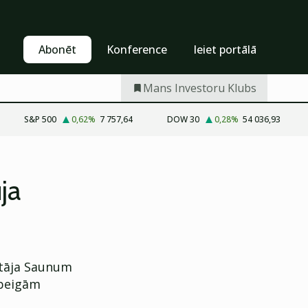
Pašapkalpošanās
Abonēt
Abonēt
Konference
Ieiet portālā
Mans Investoru Klubs
S&P 500
0,62
%
7 757,64
DOW 30
0,28
%
54 036,93
ja
otāja Saunum
 beigām