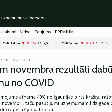
Pasākumi
Video
Pētījums
PREMIUM
OMX Tallinn
−0,06
%
2 157,09
OMX Vilnius
−0,16
%
1 501,55
P
01.12.21, 14:01
m novembra rezultāti dabū
enu no COVID
smojums atņēma 40% no Igaunijas pirts krāšņu raž
 novembrī, taču pasūtījumi uzņēmumam līdz gada
idīto apgrozījuma tempu.