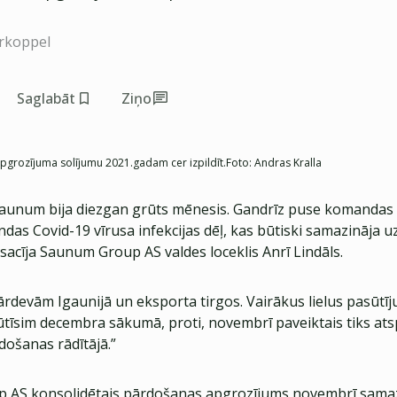
rkoppel
Saglabāt
Ziņo
pgrozījuma solījumu 2021.gadam cer izpildīt.
Foto:
Andras Kralla
unum bija diezgan grūts mēnesis. Gandrīz puse komandas 
indas Covid-19 vīrusa infekcijas dēļ, kas būtiski samazināj
sacīja Saunum Group AS valdes loceklis Anrī Lindāls.
ārdevām Igaunijā un eksporta tirgos. Vairākus lielus pasūtī
ūtīsim decembra sākumā, proti, novembrī paveiktais tiks at
ošanas rādītājā.”
AS konsolidētais pārdošanas apgrozījums novembrī samazi