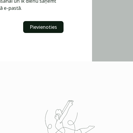
šanai un ik dienu saņemt
ā e-pastā.
Pievienoties