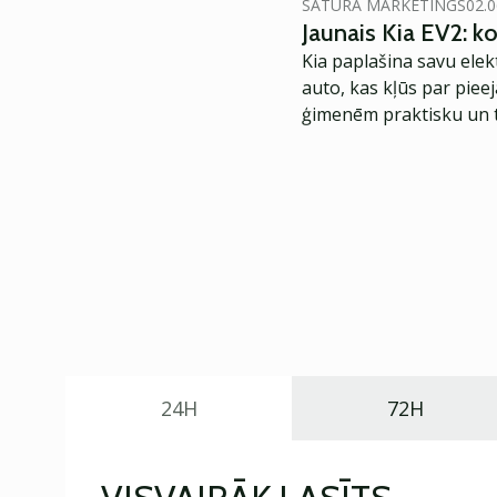
SATURA MĀRKETINGS
02.0
Jaunais Kia EV2: 
Kia paplašina savu elek
auto, kas kļūs par piee
ģimenēm praktisku un t
24H
72H