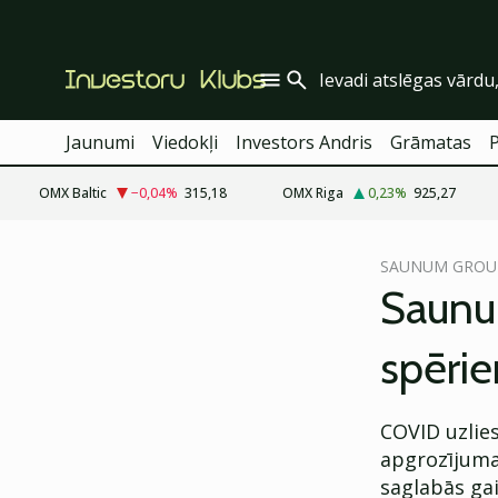
Jaunumi
Viedokļi
Investors Andris
Grāmatas
OMX Baltic
−0,04
%
315,18
OMX Riga
0,23
%
925,27
cebook
cebook
SAUNUM GROU
Twitter)
Twitter)
Saunu
kedIn
kedIn
spēri
ail
ail
k
k
COVID uzlie
apgrozījuma
saglabās ga