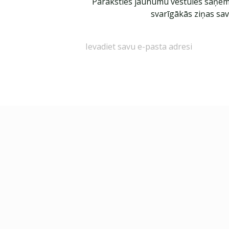
Paraksties jaunumu vēstules saņem
svarīgākās ziņas sav