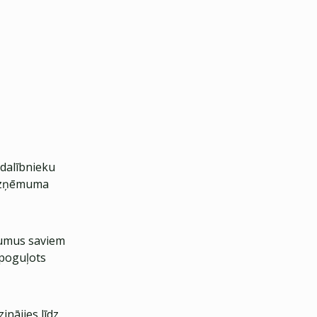
dalībnieku
a uzņēmuma
jumus saviem
spoguļots
nājies līdz