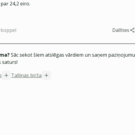
 par 24,2 eiro.
rkoppel
Dalīties
ēma?
Sāc sekot šiem atslēgas vārdiem un saņem paziņojumus
 saturs!
p
Tallinas birža