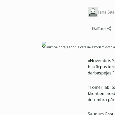
Jana Saa
Dalīties
Saunum veidotājs Andrus Vare investoriem doto a
«Novembris Sa
bija ārpus ier
darbaspējas,” 
“Tomēr labi p
klientiem nos
decembra pārd
Saunum Group 