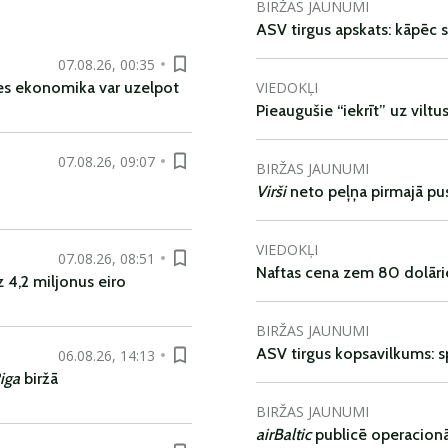
BIRŽAS JAUNUMI
ASV tirgus apskats: kāpēc s
07.08.26, 00:35
VIEDOKĻI
es ekonomika var uzelpot
Pieaugušie “iekrīt” uz viltu
07.08.26, 09:07
BIRŽAS JAUNUMI
Virši
neto peļņa pirmajā pu
VIEDOKĻI
07.08.26, 08:51
Naftas cena zem 80 dolāri
 4,2 miljonus eiro
BIRŽAS JAUNUMI
ASV tirgus kopsavilkums: spr
06.08.26, 14:13
iga
biržā
BIRŽAS JAUNUMI
airBaltic
publicē operacionāl