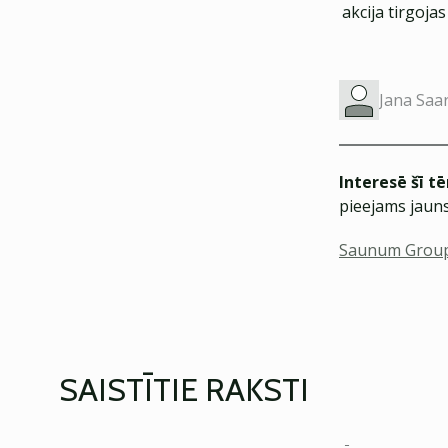
akcija tirgojas
Jana Saa
Interesē šī t
pieejams jauns
Saunum Grou
SAISTĪTIE RAKSTI