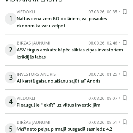
VIEDOKĻI
07.08.26, 00:35
1
Naftas cena zem 80 dolāriem; vai pasaules
ekonomika var uzelpot
BIRŽAS JAUNUMI
08.08.26, 02:46
2
ASV tirgus apskats: kāpēc sliktas ziņas investoriem
izrādījās labas
INVESTORS ANDRIS
30.07.26, 01:25
3
AI karstā gaisa nolaišanu sajūt arī Andris
VIEDOKĻI
07.08.26, 09:07
4
Pieaugušie “iekrīt” uz viltus investīcijām
BIRŽAS JAUNUMI
07.08.26, 08:51
5
Virši
neto peļņa pirmajā pusgadā sasniedz 4,2