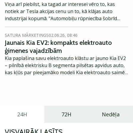
Viņa arī piebilst, ka tagad ar interesei vēro to, kas
notiek ar Tesla akcijas cenu un to, kā klājas auto
industrijai kopumā. "Automobiļu rūpniecība šobrīd
atrodas ļoti sarežģītā laikā: jautājums ir par to, kurš var
ražot un kurš nevar," tiec K. Kovaska. "Šodien uzvar
SATURA MĀRKETINGS
02.06.26, 08:46
nevis tie, kas izstrādā stilīgāko dizainu, bet gan tie,
Jaunais Kia EV2: kompakts elektroauto
kuriem ir labākas piegāžu ķēdes, un Tesla ir paveikusi
ģimenes vajadzībām
ļoti labu darbu šajā virzienā."
Kia paplašina savu elektroauto klāstu ar jauno Kia EV2
– pilnībā elektrisku B segmenta pilsētas apvidus auto,
kas kļūs par pieejamāko modeli Kia elektroauto saimē
Eiropā. Modelis izstrādāts ar mērķi piedāvāt ģimenēm
praktisku un tehnoloģiski modernu automobili
ikdienas vajadzībām.
24H
72H
Nedēļa
VISVAIRĀK LASĪTS