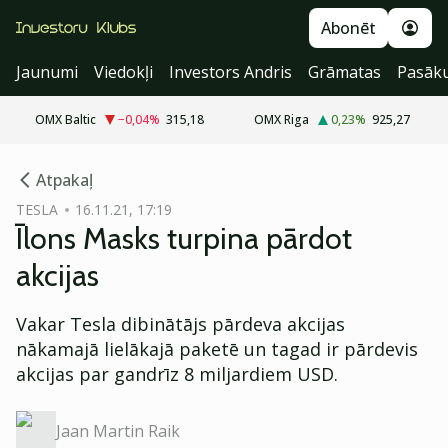
Abonēt
Jaunumi
Viedokļi
Investors Andris
Grāmatas
Pasāk
OMX Baltic
−0,04
%
315,18
OMX Riga
0,23
%
925,27
cebook
cebook
Atpakaļ
Twitter)
Twitter)
TESLA
16.11.21, 17:19
Īlons Masks turpina pārdot
kedIn
kedIn
akcijas
ail
ail
Vakar Tesla dibinātājs pārdeva akcijas
k
k
nākamajā lielākajā paketē un tagad ir pārdevis
akcijas par gandrīz 8 miljardiem USD.
Jaan Martin Raik