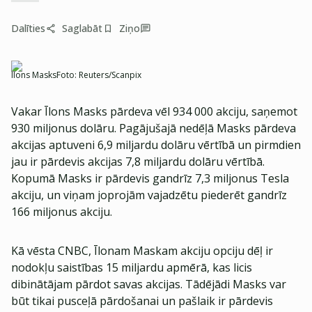
Dalīties
Saglabāt
Ziņo
Īlons Masks
Foto:
Reuters/Scanpix
Vakar Īlons Masks pārdeva vēl 934 000 akciju, saņemot
930 miljonus dolāru. Pagājušajā nedēļā Masks pārdeva
akcijas aptuveni 6,9 miljardu dolāru vērtībā un pirmdien
jau ir pārdevis akcijas 7,8 miljardu dolāru vērtībā.
Kopumā Masks ir pārdevis gandrīz 7,3 miljonus Tesla
akciju, un viņam joprojām vajadzētu piederēt gandrīz
166 miljonus akciju.
Kā vēsta CNBC, Īlonam Maskam akciju opciju dēļ ir
nodokļu saistības 15 miljardu apmērā, kas licis
dibinātājam pārdot savas akcijas. Tādējādi Masks var
būt tikai pusceļā pārdošanai un pašlaik ir pārdevis