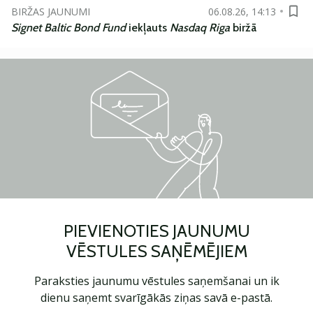
BIRŽAS JAUNUMI
06.08.26, 14:13
Signet Baltic Bond Fund
iekļauts
Nasdaq Riga
biržā
PIEVIENOTIES JAUNUMU
VĒSTULES SAŅĒMĒJIEM
Paraksties jaunumu vēstules saņemšanai un ik
dienu saņemt svarīgākās ziņas savā e-pastā.