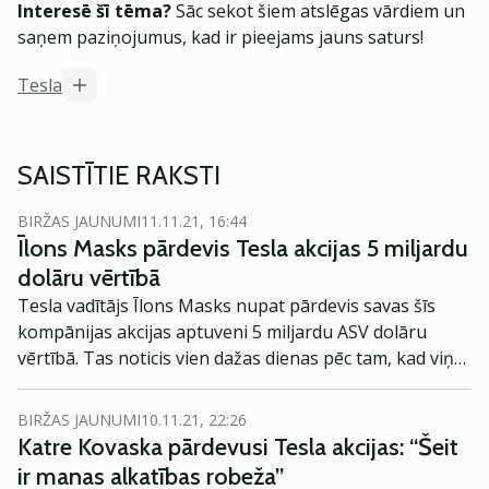
Interesē šī tēma?
Sāc sekot šiem atslēgas vārdiem un
saņem paziņojumus, kad ir pieejams jauns saturs!
Tesla
SAISTĪTIE RAKSTI
BIRŽAS JAUNUMI
11.11.21, 16:44
Īlons Masks pārdevis Tesla akcijas 5 miljardu
dolāru vērtībā
Tesla vadītājs Īlons Masks nupat pārdevis savas šīs
kompānijas akcijas aptuveni 5 miljardu ASV dolāru
vērtībā. Tas noticis vien dažas dienas pēc tam, kad viņš
Twitter lietotājus lūdza izteikt viedokli par savu šādu
soli, ziņo CNBC.
BIRŽAS JAUNUMI
10.11.21, 22:26
Katre Kovaska pārdevusi Tesla akcijas: “Šeit
ir manas alkatības robeža”