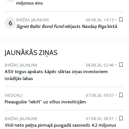
miljonus eiro
BIRŽAS JAUNUMI
06.08.26, 14:13
6
Signet Baltic Bond Fund
iekļauts
Nasdaq Riga
biržā
JAUNĀKĀS ZIŅAS
BIRŽAS JAUNUMI
08.08.26, 02:46
ASV tirgus apskats: kāpēc sliktas ziņas investoriem
izrādījās labas
VIEDOKĻI
07.08.26, 09:07
Pieaugušie “iekrīt” uz viltus investīcijām
BIRŽAS JAUNUMI
07.08.26, 08:51
Virši
neto peļņa pirmajā pusgadā sasniedz 4,2 miljonus