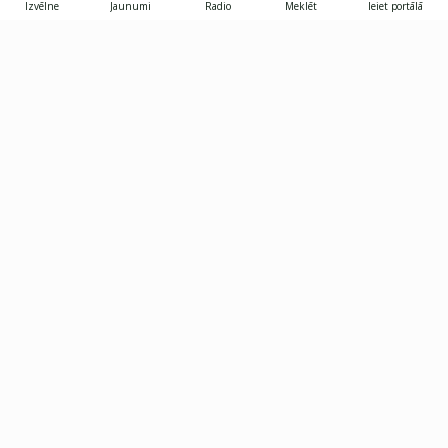
Izvēlne
Jaunumi
Radio
Meklēt
Ieiet portālā
Gunāra Astras iela 8B, Rīga, LV-1082
janis.skupelis@investoruklubs.lv
Abonē
Abonē jaunumus
Reklāma
Publikāciju lietošanas
Vispārējie noteikumi
tiesības
Privātuma politika
Pārtraukt abonēšanu
Iestatījumu pārvaldība