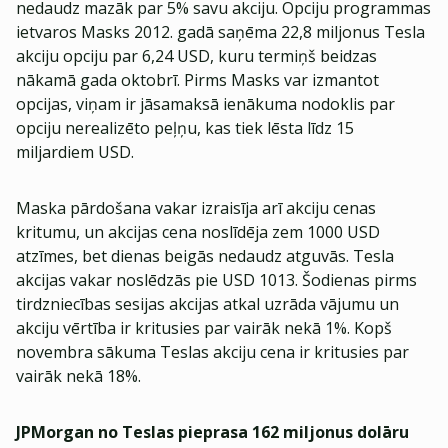
nedaudz mazāk par 5% savu akciju. Opciju programmas
ietvaros Masks 2012. gadā saņēma 22,8 miljonus Tesla
akciju opciju par 6,24 USD, kuru termiņš beidzas
nākamā gada oktobrī. Pirms Masks var izmantot
opcijas, viņam ir jāsamaksā ienākuma nodoklis par
opciju nerealizēto peļņu, kas tiek lēsta līdz 15
miljardiem USD.
Maska pārdošana vakar izraisīja arī akciju cenas
kritumu, un akcijas cena noslīdēja zem 1000 USD
atzīmes, bet dienas beigās nedaudz atguvās. Tesla
akcijas vakar noslēdzās pie USD 1013. Šodienas pirms
tirdzniecības sesijas akcijas atkal uzrāda vājumu un
akciju vērtība ir kritusies par vairāk nekā 1%. Kopš
novembra sākuma Teslas akciju cena ir kritusies par
vairāk nekā 18%.
JPMorgan no Teslas pieprasa 162 miljonus dolāru