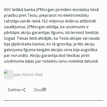
ASV lielākā banka JPMorgan pirmdien iesniedza tiesā
prasību pret Teslu, pieprasot no elektromobiļu
ražotāja vairāk nekā 162 miljonus dolārus atlīdzināt
zaudējumus. JPMorgan atklāja, ka uzņēmums ir
pārkāpis akciju garantijas līgumu, kā termiņš beidzās
šogad. Tiesas lietā atklājās, ka Tesla akcijas vai nauda
bija jāpārskaita bankai, ko tā ignorēja, ja līdz akciju
galvojuma līguma beigām akcijas cena bija augstāka
par norunāto. Akciju garantija dod tiesības pirkt
uzņēmuma daļas par noteiktu cenu noteiktā datumā.
Jaan Martin Raik
Dalīties
Ziņo