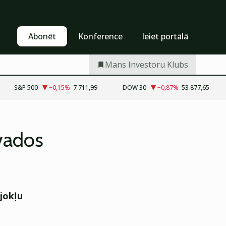
Pašapkalpošanās
Abonēt
Abonēt
Konference
Ieiet portālā
Mans Investoru Klubs
S&P 500
−0,15
%
7 711,99
DOW 30
−0,87
%
53 877,65
ovados
jokļu