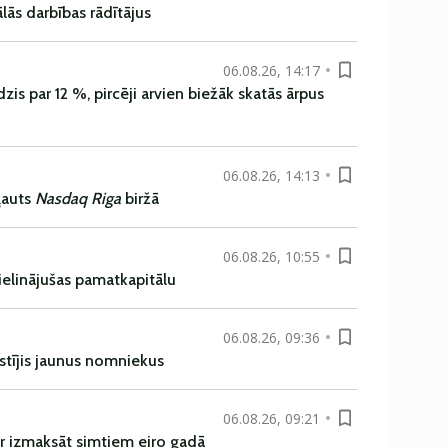
ās darbības rādītājus
06.08.26, 14:17
is par 12 %, pircēji arvien biežāk skatās ārpus
06.08.26, 14:13
ļauts
Nasdaq Riga
biržā
06.08.26, 10:55
ielinājušas pamatkapitālu
06.08.26, 09:36
istījis jaunus nomniekus
06.08.26, 09:21
r izmaksāt simtiem eiro gadā