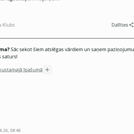
u Klubs
Dalīties
ēma?
Sāc sekot šiem atslēgas vārdiem un saņem paziņojumus
 saturs!
ekustamajā īpašumā
6.26, 08:46