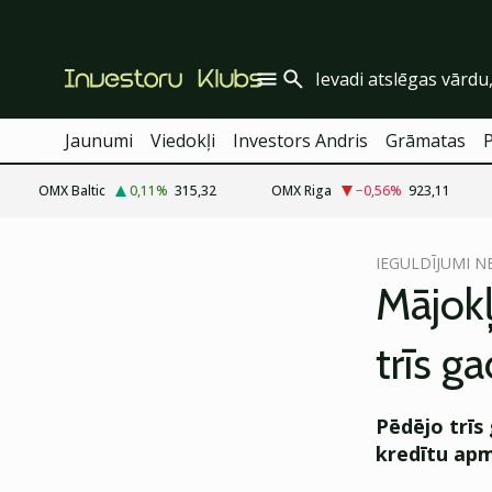
Jaunumi
Viedokļi
Investors Andris
Grāmatas
OMX Baltic
0,11
%
315,32
OMX Riga
−0,56
%
923,11
cebook
cebook
IEGULDĪJUMI 
Twitter)
Twitter)
Mājokļ
kedIn
kedIn
trīs g
ail
ail
k
k
Pēdējo trīs
kredītu apmē