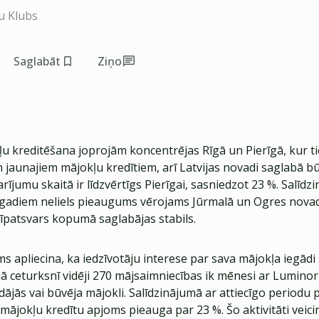
u Klubs
Saglabāt
Ziņo
u kreditēšana joprojām koncentrējas Rīgā un Pierīgā, kur ti
 jaunajiem mājokļu kredītiem, arī Latvijas novadi saglabā b
arījumu skaitā ir līdzvērtīgs Pierīgai, sasniedzot 23 %. Salīdz
 gadiem neliels pieaugums vērojams Jūrmalā un Ogres novad
u īpatsvars kopumā saglabājas stabils.
s apliecina, ka iedzīvotāju interese par sava mājokļa iegādi
jā ceturksnī vidēji 270 mājsaimniecības ik mēnesi ar Lumino
dājās vai būvēja mājokli. Salīdzinājumā ar attiecīgo periodu 
mājokļu kredītu apjoms pieauga par 23 %. Šo aktivitāti veici