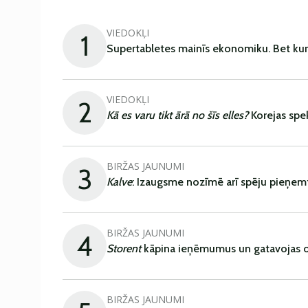
VIEDOKĻI
1
Supertabletes mainīs ekonomiku. Bet kur
VIEDOKĻI
2
Kā es varu tikt ārā no šīs elles?
Korejas spe
BIRŽAS JAUNUMI
3
Kalve
: Izaugsme nozīmē arī spēju pieņem
BIRŽAS JAUNUMI
4
Storent
kāpina ieņēmumus un gatavojas ob
BIRŽAS JAUNUMI