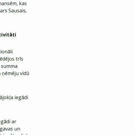
inansēm, kas
ars Sausais,
ivitāti
ionāli
dējos trīs
ta summa
a ņēmēju vidū
ājokļa iegādi
egādi ar
elgavas un