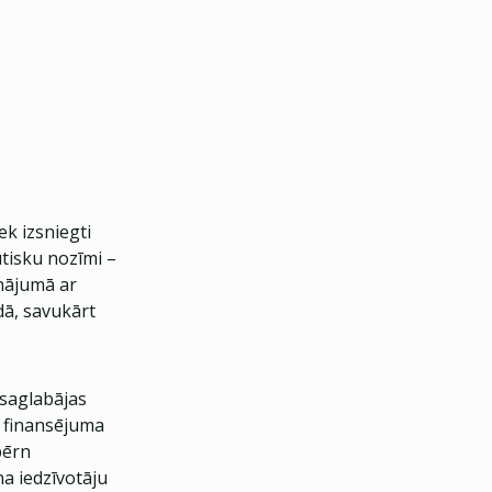
ek izsniegti
ūtisku nozīmi –
inājumā ar
ā, savukārt
 saglabājas
r finansējuma
pērn
na iedzīvotāju