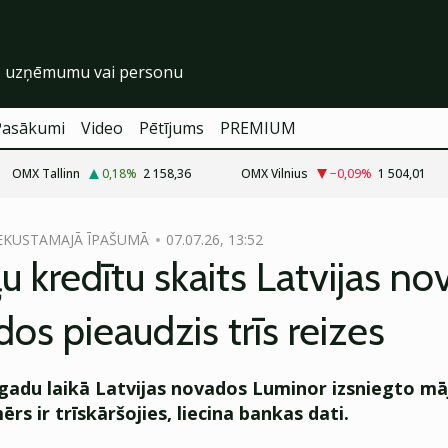
Pasākumi
Video
Pētījums
PREMIUM
OMX Tallinn
0,18
%
2 158,36
OMX Vilnius
−0,09
%
1 504,01
NEKUSTAMAJĀ ĪPAŠUMĀ
07.07.26, 13:52
u kredītu skaits Latvijas n
ados pieaudzis trīs reizes
 gadu laikā Latvijas novados Luminor izsniegto mā
rs ir trīskāršojies, liecina bankas dati.