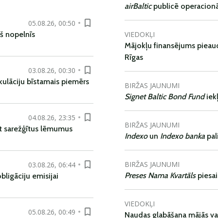
airBaltic
publicē operacionāl
05.08.26, 00:50
VIEDOKĻI
š nopelnīs
Mājokļu finansējums pieaudz
Rīgas
03.08.26, 00:30
kulāciju bīstamais piemērs
BIRŽAS JAUNUMI
Signet Baltic Bond Fund
iek
04.08.26, 23:35
BIRŽAS JAUNUMI
t sarežģītus lēmumus
Indexo
un
Indexo banka
pal
BIRŽAS JAUNUMI
03.08.26, 06:44
Preses Nama Kvartāls
piesa
ligāciju emisijai
VIEDOKĻI
05.08.26, 00:49
Naudas glabāšana mājās va