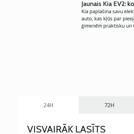
Jaunais Kia EV2: 
Kia paplašina savu elek
auto, kas kļūs par piee
ģimenēm praktisku un t
24H
72H
VISVAIRĀK LASĪTS