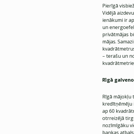
Pierīgā visbie
Vidējā aizdev
ienākumi ir ap
un energoefek
privātmājas b
mājas. Samazin
kvadrātmetrus
– terašu un no
kvadrātmetri
Rīgā galveno
Rīgā mājokļu 
kredītņēmēju i
ap 60 kvadrāt
otrreizējā tir
nozīmīgāku vi
bankas atbals