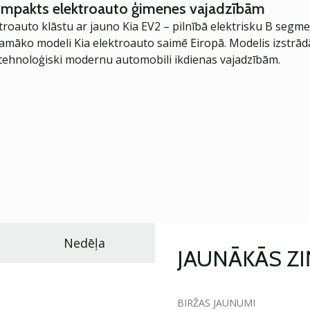
kompakts elektroauto ģimenes vajadzībām
troauto klāstu ar jauno Kia EV2 – pilnībā elektrisku B segme
jamāko modeli Kia elektroauto saimē Eiropā. Modelis izstrād
ehnoloģiski modernu automobili ikdienas vajadzībām.
Nedēļa
JAUNĀKĀS Z
BIRŽAS JAUNUMI