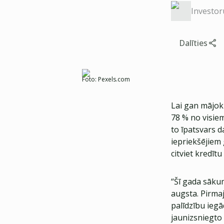
Investor
Dalīties
Foto:
Pexels.com
Lai gan mājokļ
78 % no visiem
to īpatsvars d
iepriekšējiem
citviet kredīt
“Šī gada sākum
augsta. Pirma
palīdzību iegā
jaunizsniegto 