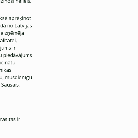
inoši neliels.
aksē aprēķinot
dā no Latvijas
a aizņēmēja
litātei,
jums ir
u piedāvājums
icinātu
mikas
u, mūsdienīgu
 Sausais.
rasītas ir