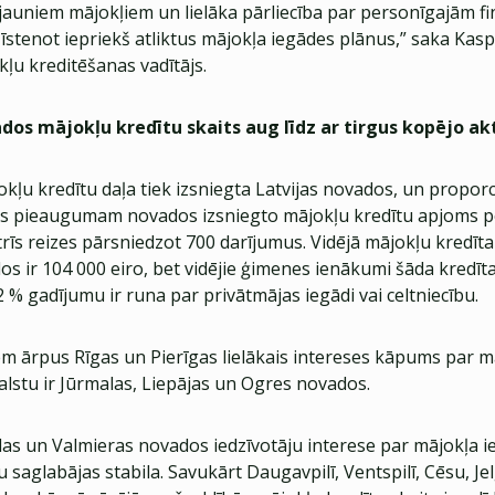
 jauniem mājokļiem un lielāka pārliecība par personīgajām f
īstenot iepriekš atliktus mājokļa iegādes plānus,” saka Kasp
ļu kreditēšanas vadītājs.
dos mājokļu kredītu skaits aug līdz ar tirgus kopējo akt
ļu kredītu daļa tiek izsniegta Latvijas novados, un proporc
s pieaugumam novados izsniegto mājokļu kredītu apjoms pē
trīs reizes pārsniedzot 700 darījumus. Vidējā mājokļu kredī
os ir 104 000 eiro, bet vidējie ģimenes ienākumi šāda kredīt
42 % gadījumu ir runa par privātmājas iegādi vai celtniecību.
em ārpus Rīgas un Pierīgas lielākais intereses kāpums par m
alstu ir Jūrmalas, Liepājas un Ogres novados.
das un Valmieras novados iedzīvotāju interese par mājokļa i
 saglabājas stabila. Savukārt Daugavpilī, Ventspilī, Cēsu, J