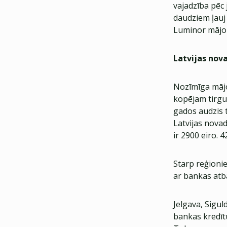
vajadzība pēc
daudziem ļauj 
Luminor mājok
Latvijas nova
Nozīmīga mājok
kopējam tirgu
gados audzis 
Latvijas novad
ir 2900 eiro. 
Starp reģioni
ar bankas atb
Jelgava, Sigul
bankas kredītu