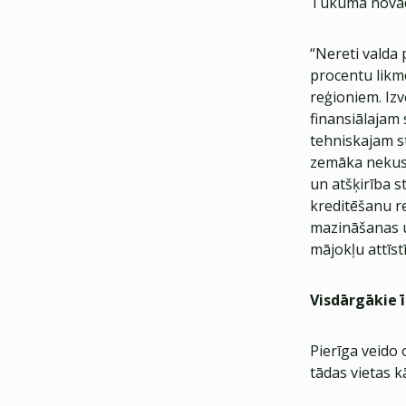
Tukuma novados
“Nereti valda 
procentu likme
reģioniem. Iz
finansiālajam 
tehniskajam st
zemāka nekust
un atšķirība s
kreditēšanu r
mazināšanas u
mājokļu attīs
Visdārgākie 
Pierīga veido 
tādas vietas 