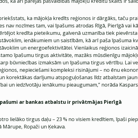
, kā arī pārējās pašvaldībās mājokļu kredītu skaits ir salīdz
priekšstats, ka mājokļa kredīts reģionos ir dārgāks, taču pr
s nav nozīmes tam, vai īpašums atrodas Rīgā, Pierīgā vai kā
vērtējot kredīta pieteikumu, galvenā uzmanība tiek pievērst
stāvoklim, ienākumiem un saistībām, kā arī paša īpašuma kva
āvoklim un energoefektivitātei. Vienlaikus reģionos izaicinā
amo īpašumu tirgus aktivitāte, mazāks mūsdienīgu mājokļ
tarp būvniecības izmaksām un īpašuma tirgus vērtību. Lai ve
eģionos, nepieciešami kompleksi risinājumi – no ēnu ekono
n korektākas darījumu atspoguļošanas līdz atbalstam jaun
tībai un iedzīvotāju ienākumu pieaugumam,” norāda Kaspars
īpašumi ar bankas atbalstu ir privātmājas Pierīgā
otro lielāko tirgus daļu – 23 % no visiem kredītiem, īpaši piep
kā Mārupe, Ropaži un Ķekava.