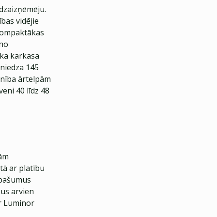
līdzaizņēmēju.
bas vidējie
s kompaktākas
āno
oka karkasa
sniedza 145
anība ārtelpām
eni 40 līdz 48
jām
tā ar platību
 īpašumus
kus arvien
ar Luminor