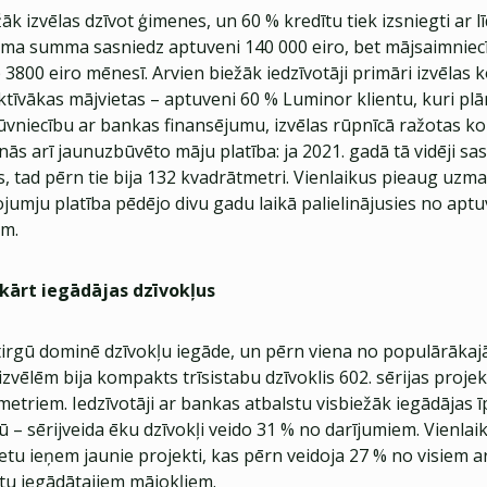
žāk izvēlas dzīvot ģimenes, un 60 % kredītu tiek izsniegti ar 
uma summa sasniedz aptuveni 140 000 eiro, bet mājsaimniecī
 3800 eiro mēnesī. Arvien biežāk iedzīvotāji primāri izvēla
tīvākas mājvietas – aptuveni 60 % Luminor klientu, kuri pl
ūvniecību ar bankas finansējumu, izvēlas rūpnīcā ražotas k
ās arī jaunuzbūvēto māju platība: ja 2021. gadā tā vidēji sa
, tad pērn tie bija 132 kvadrātmetri. Vienlaikus pieaug uzm
jumju platība pēdējo divu gadu laikā palielinājusies no aptuv
em.
kārt iegādājas dzīvokļus
tirgū dominē dzīvokļu iegāde, un pērn viena no populārāka
zvēlēm bija kompakts trīsistabu dzīvoklis 602. sērijas projek
metriem. Iedzīvotāji ar bankas atbalstu visbiežāk iegādājas
gū – sērijveida ēku dzīvokļi veido 31 % no darījumiem. Vienlai
etu ieņem jaunie projekti, kas pērn veidoja 27 % no visiem 
tu iegādātajiem mājokļiem.