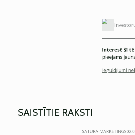
Investor
Interesē šī t
pieejams jauns
ieguldījumi n
SAISTĪTIE RAKSTI
SATURA MĀRKETINGS
02.0