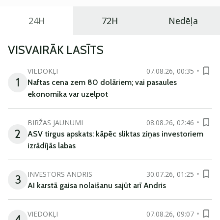
24H
72H
Nedēļa
VISVAIRĀK LASĪTS
VIEDOKĻI
07.08.26, 00:35
1
Naftas cena zem 80 dolāriem; vai pasaules
ekonomika var uzelpot
BIRŽAS JAUNUMI
08.08.26, 02:46
2
ASV tirgus apskats: kāpēc sliktas ziņas investoriem
izrādījās labas
INVESTORS ANDRIS
30.07.26, 01:25
3
AI karstā gaisa nolaišanu sajūt arī Andris
VIEDOKĻI
07.08.26, 09:07
4