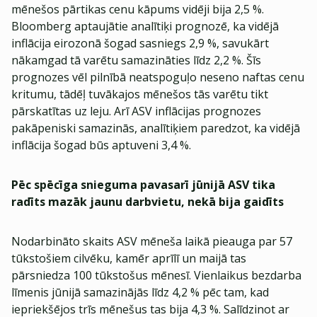
mēnešos pārtikas cenu kāpums vidēji bija 2,5 %.
Bloomberg aptaujātie analītiķi prognozē, ka vidējā
inflācija eirozonā šogad sasniegs 2,9 %, savukārt
nākamgad tā varētu samazināties līdz 2,2 %. Šīs
prognozes vēl pilnībā neatspoguļo neseno naftas cenu
kritumu, tādēļ tuvākajos mēnešos tās varētu tikt
pārskatītas uz leju. Arī ASV inflācijas prognozes
pakāpeniski samazinās, analītiķiem paredzot, ka vidējā
inflācija šogad būs aptuveni 3,4 %.
Pēc spēcīga snieguma pavasarī jūnijā ASV tika
radīts mazāk jaunu darbvietu, nekā bija gaidīts
Nodarbināto skaits ASV mēneša laikā pieauga par 57
tūkstošiem cilvēku, kamēr aprīlī un maijā tas
pārsniedza 100 tūkstošus mēnesī. Vienlaikus bezdarba
līmenis jūnijā samazinājās līdz 4,2 % pēc tam, kad
iepriekšējos trīs mēnešus tas bija 4,3 %. Salīdzinot ar