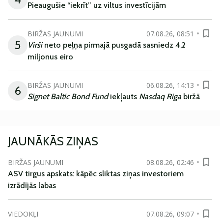
Pieaugušie “iekrīt” uz viltus investīcijām
BIRŽAS JAUNUMI
07.08.26, 08:51
5
Virši
neto peļņa pirmajā pusgadā sasniedz 4,2
miljonus eiro
BIRŽAS JAUNUMI
06.08.26, 14:13
6
Signet Baltic Bond Fund
iekļauts
Nasdaq Riga
biržā
JAUNĀKĀS ZIŅAS
BIRŽAS JAUNUMI
08.08.26, 02:46
ASV tirgus apskats: kāpēc sliktas ziņas investoriem
izrādījās labas
VIEDOKĻI
07.08.26, 09:07