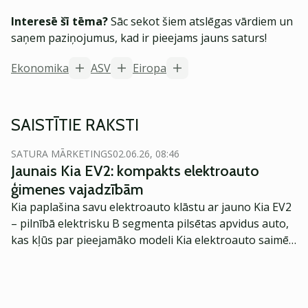
Interesē šī tēma?
Sāc sekot šiem atslēgas vārdiem un
saņem paziņojumus, kad ir pieejams jauns saturs!
Ekonomika
ASV
Eiropa
SAISTĪTIE RAKSTI
SATURA MĀRKETINGS
02.06.26, 08:46
Jaunais Kia EV2: kompakts elektroauto
ģimenes vajadzībām
Kia paplašina savu elektroauto klāstu ar jauno Kia EV2
– pilnībā elektrisku B segmenta pilsētas apvidus auto,
kas kļūs par pieejamāko modeli Kia elektroauto saimē
Eiropā. Modelis izstrādāts ar mērķi piedāvāt ģimenēm
praktisku un tehnoloģiski modernu automobili
ikdienas vajadzībām.