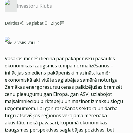
Investoru Klubs
Dalīties
Saglabāt
Ziņo
Foto:
AIVARS IVBULIS
Vasaras mēneši liecina par pakāpenisku pasaules
ekonomikas izaugsmes tempa normalizēšanos –
inflācijas spiediens pakāpeniski mazinās, kamēr
ekonomiskā aktivitāte saglabājas samērā noturīga.
Zemākas energoresursu cenas palīdzējušas bremzēt
cenu pieaugumu gan Eiropā, gan ASV, uzlabojot
mājsaimniecību pirktspēju un mazinot izmaksu slogu
uzņēmumiem. Lai gan ražošanas sektorā un darba
tirgū atsevišķos reģionos vērojama mērenāka
aktivitāte nekā pavasarī, kopumā ekonomikas
izaugsmes perspektīvas saglabājas pozitīvas, bet