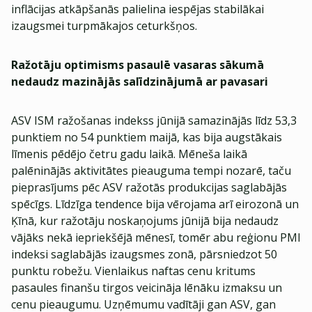
inflācijas atkāpšanās palielina iespējas stabilākai
izaugsmei turpmākajos ceturkšņos.
Ražotāju optimisms pasaulē vasaras sākumā
nedaudz mazinājās salīdzinājumā ar pavasari
ASV ISM ražošanas indekss jūnijā samazinājās līdz 53,3
punktiem no 54 punktiem maijā, kas bija augstākais
līmenis pēdējo četru gadu laikā. Mēneša laikā
palēninājās aktivitātes pieauguma tempi nozarē, taču
pieprasījums pēc ASV ražotās produkcijas saglabājās
spēcīgs. Līdzīga tendence bija vērojama arī eirozonā un
Ķīnā, kur ražotāju noskaņojums jūnijā bija nedaudz
vājāks nekā iepriekšējā mēnesī, tomēr abu reģionu PMI
indeksi saglabājās izaugsmes zonā, pārsniedzot 50
punktu robežu. Vienlaikus naftas cenu kritums
pasaules finanšu tirgos veicināja lēnāku izmaksu un
cenu pieaugumu. Uzņēmumu vadītāji gan ASV, gan