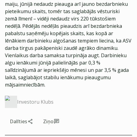
maiju, jūnijā nedaudz pieauga arī jauno bezdarbnieku
pieteikumu skaits, tomēr tas saglabājās vēsturiski
zemā līmenī – vidēji nedaudz virs 220 tūkstošiem
nedēļā. Pēdējās nedēļās pieaudzis arī bezdarbnieka
pabalstu saņēmēju kopējais skaits, kas kopā ar
lēnākiem darbinieku algošanas tempiem liecina, ka ASV
darba tirgus pakāpeniski zaudē agrāko dinamiku.
Vienlaikus darba samaksa turpināja augt. Darbinieku
algu ienākumi jūnijā palielinājās par 0,3 %
salīdzinājumā ar iepriekšējo mēnesi un par 3,5 % gada
laikā, saglabājot stabilu ienākumu pieaugumu
mājsaimniecībām.
Investoru Klubs
Dalīties
Ziņo