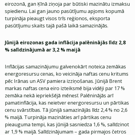
eirozonā, gan Ķīnā ziņoja par būtiski mazinātu izmaksu
spiedienu. Lai gan jauno pasūtījumu apjoms kopumā
turpināja pieaugt visos trīs reģionos, eksporta
pasūtījumu skaits tajā pašā laikā samazinājās.
Jūnijā eirozonas gada inflācija palēninājās līdz 2,8
% salīdzinājumā ar 3,2 % maijā
Inflācijas samazinājumu galvenokārt noteica zemākas
energoresursu cenas, ko veicināja naftas cenu kritums
pēc Irānas un ASV pamiera izziņošanas. Jūnijā Brent
markas naftas cena eiro izteiksmē bija vidēji par 17 %
zemāka nekā iepriekšējā mēnesī. Palēninājās arī
pamatinflācija, kas neietver energoresursu un pārtikas
cenu svārstības. Tā jūnijā samazinājās līdz 2,4 % no 2,6
% maijā. Turpināja mazināties arī pārtikas cenu
pieauguma tempi, kas jūnijā sasniedza 1,6 %, salīdzinot
ar 1,9 % maijā. Salīdzinājumam – gada pirmajos četros