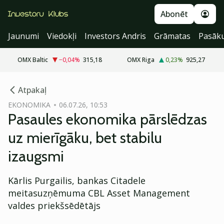
Abonēt
Jaunumi
Viedokļi
Investors Andris
Grāmatas
Pasāk
OMX Baltic
−0,04
%
315,18
OMX Riga
0,23
%
925,27
cebook
cebook
Atpakaļ
Twitter)
Twitter)
EKONOMIKA
06.07.26, 10:53
Pasaules ekonomika pārslēdzas
kedIn
kedIn
uz mierīgāku, bet stabilu
ail
ail
izaugsmi
k
k
Kārlis Purgailis, bankas Citadele
meitasuzņēmuma CBL Asset Management
valdes priekšsēdētājs