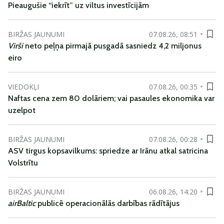
Pieaugušie “iekrīt” uz viltus investīcijām
BIRŽAS JAUNUMI
07.08.26, 08:51
Virši
neto peļņa pirmajā pusgadā sasniedz 4,2 miljonus
eiro
VIEDOKĻI
07.08.26, 00:35
Naftas cena zem 80 dolāriem; vai pasaules ekonomika var
uzelpot
BIRŽAS JAUNUMI
07.08.26, 00:28
ASV tirgus kopsavilkums: spriedze ar Irānu atkal satricina
Volstrītu
BIRŽAS JAUNUMI
06.08.26, 14:20
airBaltic
publicē operacionālās darbības rādītājus