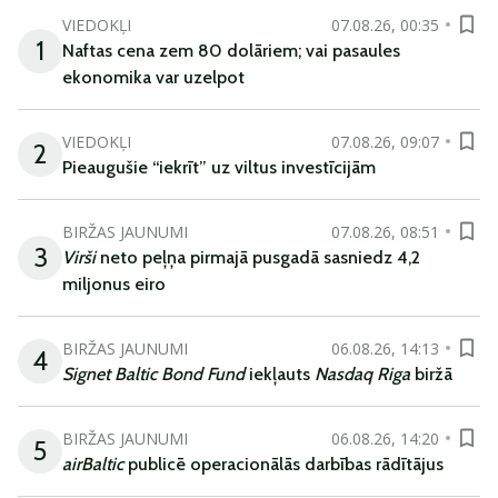
VIEDOKĻI
07.08.26, 00:35
1
Naftas cena zem 80 dolāriem; vai pasaules
ekonomika var uzelpot
VIEDOKĻI
07.08.26, 09:07
2
Pieaugušie “iekrīt” uz viltus investīcijām
BIRŽAS JAUNUMI
07.08.26, 08:51
3
Virši
neto peļņa pirmajā pusgadā sasniedz 4,2
miljonus eiro
BIRŽAS JAUNUMI
06.08.26, 14:13
4
Signet Baltic Bond Fund
iekļauts
Nasdaq Riga
biržā
BIRŽAS JAUNUMI
06.08.26, 14:20
5
airBaltic
publicē operacionālās darbības rādītājus