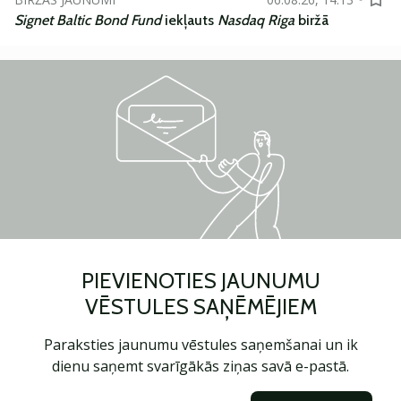
Signet Baltic Bond Fund
iekļauts
Nasdaq Riga
biržā
PIEVIENOTIES JAUNUMU
VĒSTULES SAŅĒMĒJIEM
Paraksties jaunumu vēstules saņemšanai un ik
dienu saņemt svarīgākās ziņas savā e-pastā.