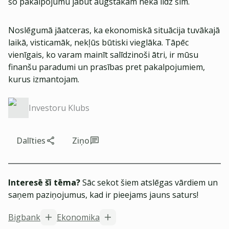
šo pakalpojumu jābūt augstākām nekā līdz šim.
Noslēgumā jāatceras, ka ekonomiskā situācija tuvākajā
laikā, visticamāk, nekļūs būtiski vieglāka. Tāpēc
vienīgais, ko varam mainīt salīdzinoši ātri, ir mūsu
finanšu paradumi un prasības pret pakalpojumiem,
kurus izmantojam.
Investoru Klubs
Dalīties
Ziņo
Interesē šī tēma?
Sāc sekot šiem atslēgas vārdiem un
saņem paziņojumus, kad ir pieejams jauns saturs!
Bigbank
Ekonomika