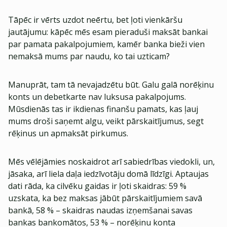
Tāpēc ir vērts uzdot neērtu, bet ļoti vienkāršu
jautājumu: kāpēc mēs esam pieraduši maksāt bankai
par pamata pakalpojumiem, kamēr banka bieži vien
nemaksā mums par naudu, ko tai uzticam?
Manuprāt, tam tā nevajadzētu būt. Galu galā norēķinu
konts un debetkarte nav luksusa pakalpojums.
Mūsdienās tas ir ikdienas finanšu pamats, kas ļauj
mums droši saņemt algu, veikt pārskaitījumus, segt
rēķinus un apmaksāt pirkumus.
Mēs vēlējāmies noskaidrot arī sabiedrības viedokli, un,
jāsaka, arī liela daļa iedzīvotāju domā līdzīgi. Aptaujas
dati rāda, ka cilvēku gaidas ir ļoti skaidras: 59 %
uzskata, ka bez maksas jābūt pārskaitījumiem savā
bankā, 58 % – skaidras naudas izņemšanai savas
bankas bankomātos, 53 % – norēķinu konta