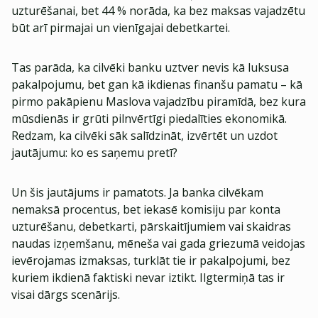
uzturēšanai, bet 44 % norāda, ka bez maksas vajadzētu
būt arī pirmajai un vienīgajai debetkartei.
Tas parāda, ka cilvēki banku uztver nevis kā luksusa
pakalpojumu, bet gan kā ikdienas finanšu pamatu – kā
pirmo pakāpienu Maslova vajadzību piramīdā, bez kura
mūsdienās ir grūti pilnvērtīgi piedalīties ekonomikā.
Redzam, ka cilvēki sāk salīdzināt, izvērtēt un uzdot
jautājumu: ko es saņemu pretī?
Un šis jautājums ir pamatots. Ja banka cilvēkam
nemaksā procentus, bet iekasē komisiju par konta
uzturēšanu, debetkarti, pārskaitījumiem vai skaidras
naudas izņemšanu, mēneša vai gada griezumā veidojas
ievērojamas izmaksas, turklāt tie ir pakalpojumi, bez
kuriem ikdienā faktiski nevar iztikt. Ilgtermiņā tas ir
visai dārgs scenārijs.