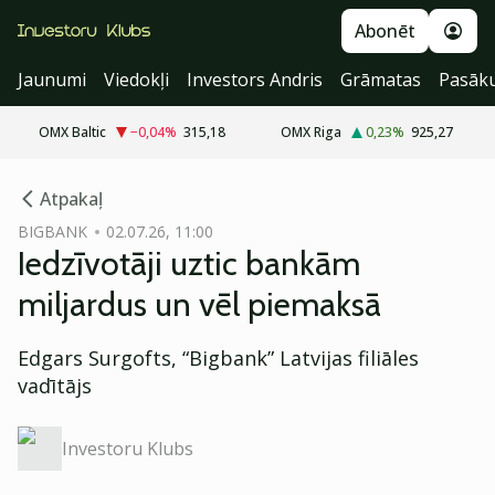
Abonēt
Jaunumi
Viedokļi
Investors Andris
Grāmatas
Pasāk
OMX Baltic
−0,04
%
315,18
OMX Riga
0,23
%
925,27
cebook
cebook
Atpakaļ
Twitter)
Twitter)
BIGBANK
02.07.26, 11:00
Iedzīvotāji uztic bankām
kedIn
kedIn
miljardus un vēl piemaksā
ail
ail
Edgars Surgofts, “Bigbank” Latvijas filiāles
k
k
vadītājs
Investoru Klubs