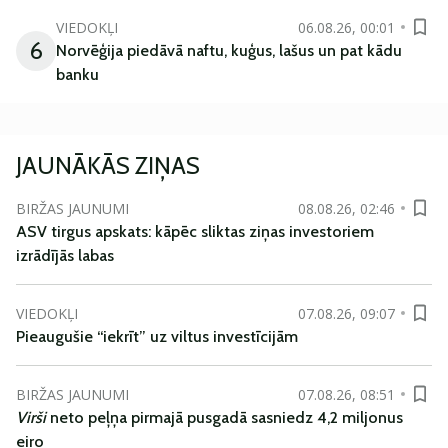
VIEDOKĻI
06.08.26, 00:01
6
Norvēģija piedāvā naftu, kuģus, lašus un pat kādu
banku
JAUNĀKĀS ZIŅAS
BIRŽAS JAUNUMI
08.08.26, 02:46
ASV tirgus apskats: kāpēc sliktas ziņas investoriem
izrādījās labas
VIEDOKĻI
07.08.26, 09:07
Pieaugušie “iekrīt” uz viltus investīcijām
BIRŽAS JAUNUMI
07.08.26, 08:51
Virši
neto peļņa pirmajā pusgadā sasniedz 4,2 miljonus
eiro