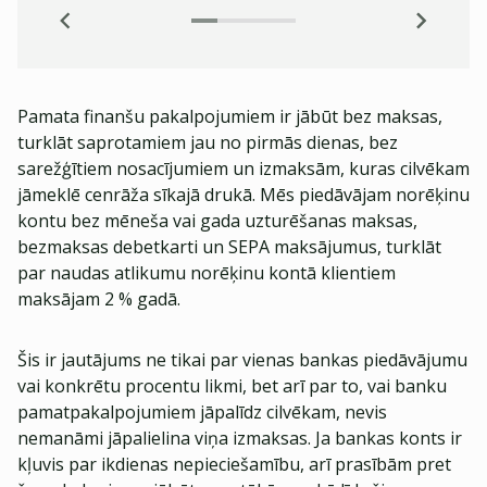
Pamata finanšu pakalpojumiem ir jābūt bez maksas,
turklāt saprotamiem jau no pirmās dienas, bez
sarežģītiem nosacījumiem un izmaksām, kuras cilvēkam
jāmeklē cenrāža sīkajā drukā. Mēs piedāvājam norēķinu
kontu bez mēneša vai gada uzturēšanas maksas,
bezmaksas debetkarti un SEPA maksājumus, turklāt
par naudas atlikumu norēķinu kontā klientiem
maksājam 2 % gadā.
Šis ir jautājums ne tikai par vienas bankas piedāvājumu
vai konkrētu procentu likmi, bet arī par to, vai banku
pamatpakalpojumiem jāpalīdz cilvēkam, nevis
nemanāmi jāpalielina viņa izmaksas. Ja bankas konts ir
kļuvis par ikdienas nepieciešamību, arī prasībām pret