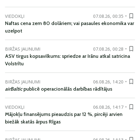
VIEDOKĻI
07.08.26, 00:35
Naftas cena zem 80 dolāriem; vai pasaules ekonomika var
uzelpot
BIRŽAS JAUNUMI
07.08.26, 00:28
ASV tirgus kopsavilkums: spriedze ar Irānu atkal satricina
Volstrītu
BIRŽAS JAUNUMI
06.08.26, 14:20
airBaltic
publicē operacionālās darbības rādītājus
VIEDOKĻI
06.08.26, 14:17
Mājokļu finansējums pieaudzis par 12 %, pircēji arvien
biežāk skatās ārpus Rīgas
BIRŽAS JAUNUMI
06.08.26, 14:13