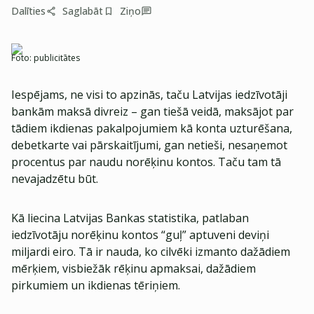
Dalīties
Saglabāt
Ziņo
Foto:
publicitātes
Iespējams, ne visi to apzinās, taču Latvijas iedzīvotāji
bankām maksā divreiz – gan tiešā veidā, maksājot par
tādiem ikdienas pakalpojumiem kā konta uzturēšana,
debetkarte vai pārskaitījumi, gan netieši, nesaņemot
procentus par naudu norēķinu kontos. Taču tam tā
nevajadzētu būt.
Kā liecina Latvijas Bankas statistika, patlaban
iedzīvotāju norēķinu kontos “guļ” aptuveni deviņi
miljardi eiro. Tā ir nauda, ko cilvēki izmanto dažādiem
mērķiem, visbiežāk rēķinu apmaksai, dažādiem
pirkumiem un ikdienas tēriņiem.