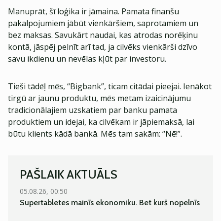
Manuprāt, šī loģika ir jāmaina. Pamata finanšu
pakalpojumiem jābūt vienkāršiem, saprotamiem un
bez maksas. Savukārt naudai, kas atrodas norēķinu
kontā, jāspēj pelnīt arī tad, ja cilvēks vienkārši dzīvo
savu ikdienu un nevēlas kļūt par investoru.
Tieši tādēļ mēs, “Bigbank”, ticam citādai pieejai. Ienākot
tirgū ar jaunu produktu, mēs metam izaicinājumu
tradicionālajiem uzskatiem par banku pamata
produktiem un idejai, ka cilvēkam ir jāpiemaksā, lai
būtu klients kādā bankā. Mēs tam sakām: “Nē!”.
PAŠLAIK AKTUĀLS
05.08.26, 00:50
06.08.
Supertabletes mainīs ekonomiku. Bet kurš nopelnīs
Norvē
bank