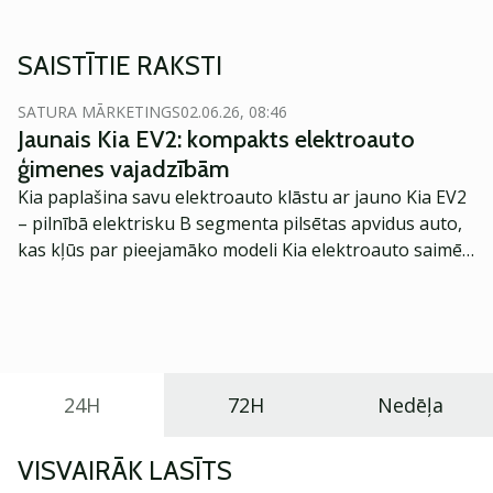
SAISTĪTIE RAKSTI
SATURA MĀRKETINGS
02.06.26, 08:46
Jaunais Kia EV2: kompakts elektroauto
ģimenes vajadzībām
Kia paplašina savu elektroauto klāstu ar jauno Kia EV2
– pilnībā elektrisku B segmenta pilsētas apvidus auto,
kas kļūs par pieejamāko modeli Kia elektroauto saimē
Eiropā. Modelis izstrādāts ar mērķi piedāvāt ģimenēm
praktisku un tehnoloģiski modernu automobili
ikdienas vajadzībām.
24H
72H
Nedēļa
VISVAIRĀK LASĪTS