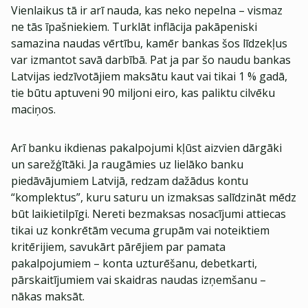
Vienlaikus tā ir arī nauda, kas neko nepelna – vismaz
ne tās īpašniekiem. Turklāt inflācija pakāpeniski
samazina naudas vērtību, kamēr bankas šos līdzekļus
var izmantot savā darbībā. Pat ja par šo naudu bankas
Latvijas iedzīvotājiem maksātu kaut vai tikai 1 % gadā,
tie būtu aptuveni 90 miljoni eiro, kas paliktu cilvēku
maciņos.
Arī banku ikdienas pakalpojumi kļūst aizvien dārgāki
un sarežģītāki. Ja raugāmies uz lielāko banku
piedāvājumiem Latvijā, redzam dažādus kontu
“komplektus”, kuru saturu un izmaksas salīdzināt mēdz
būt laikietilpīgi. Nereti bezmaksas nosacījumi attiecas
tikai uz konkrētām vecuma grupām vai noteiktiem
kritērijiem, savukārt pārējiem par pamata
pakalpojumiem – konta uzturēšanu, debetkarti,
pārskaitījumiem vai skaidras naudas izņemšanu –
nākas maksāt.