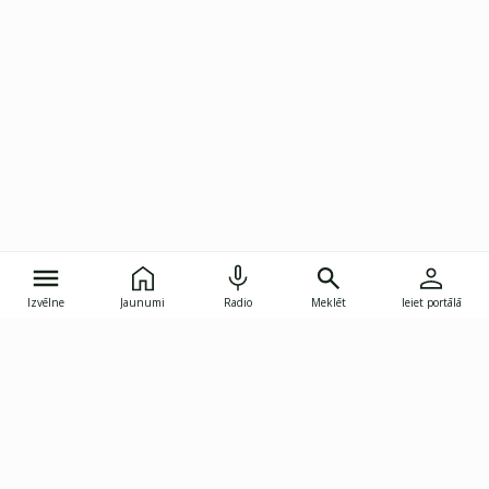
Izvēlne
Jaunumi
Radio
Meklēt
Ieiet portālā
Gunāra Astras iela 8B, Rīga, LV-1082
janis.skupelis@investoruklubs.lv