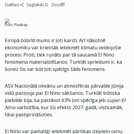
Dalīties
Saglabāt
Ziņo
Foto:
Pixabay
Eiropā šobrīd mums ir ļoti karsti. Arī nākotnē
ekonomiku var krietnāk ietekmēt klimatu veidojošie
procesi. Proti, tiek runāts par tā saucamā El Nino
fenomena materializēšanos. Turklāt spriedumi ir, ka
šoreiz šis var būt ļoti spēcīgs šāds fenomens.
ASV Nacionālā okeānu un atmosfēras pārvalde jūnija
vidū paziņoja par El Nino sākšanos. Turklāt būtiska
piebilde bija, ka pastāvot 63% ļoti spēcīga jeb
super-El
Nino
varbūtība, kur šis efekts 2027. gadā, visticamāk,
tikai pastiprināšoties.
El Nino var pamatīgi ietekmēt pārtikas izejvielu cenu.