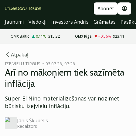
Abonēt
Jaunumi
Viedokļi
Investors Andris
Grāmatas
Pasāk
OMX Baltic
0,11
%
315,32
OMX Riga
−0,56
%
923,11
cebook
Atpakaļ
Twitter)
IZEJVIELU TIRGUS
03.07.26, 07:26
Arī no mākoņiem tiek sazīmēta
kedIn
inflācija
ail
Super-El Nino materializēšanās var nozīmēt
k
būtisku izejvielu inflāciju.
Jānis Šķupelis
Redaktors