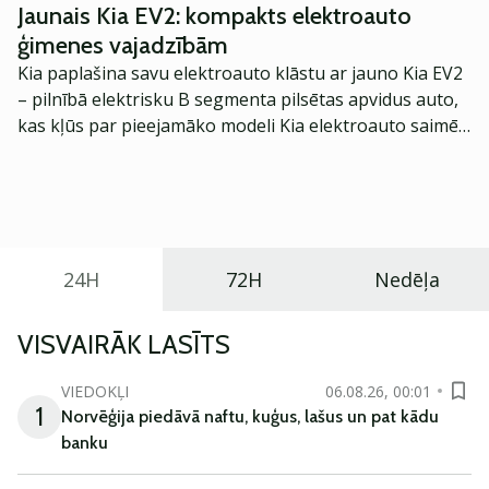
Jaunais Kia EV2: kompakts elektroauto
ģimenes vajadzībām
Kia paplašina savu elektroauto klāstu ar jauno Kia EV2
– pilnībā elektrisku B segmenta pilsētas apvidus auto,
kas kļūs par pieejamāko modeli Kia elektroauto saimē
Eiropā. Modelis izstrādāts ar mērķi piedāvāt ģimenēm
praktisku un tehnoloģiski modernu automobili
ikdienas vajadzībām.
24H
72H
Nedēļa
VISVAIRĀK LASĪTS
VIEDOKĻI
06.08.26, 00:01
1
Norvēģija piedāvā naftu, kuģus, lašus un pat kādu
banku