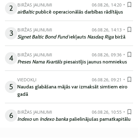
BIRŽAS JAUNUMI
06.08.26, 14:20
2
airBaltic
publicē operacionālās darbības rādītājus
BIRŽAS JAUNUMI
06.08.26, 14:13
3
Signet Baltic Bond Fund
iekļauts
Nasdaq Riga
biržā
BIRŽAS JAUNUMI
06.08.26, 09:36
4
Preses Nama Kvartāls
piesaistījis jaunus nomniekus
VIEDOKĻI
06.08.26, 09:21
5
Naudas glabāšana mājās var izmaksāt simtiem eiro
gadā
BIRŽAS JAUNUMI
06.08.26, 10:55
6
Indexo
un
Indexo banka
palielinājušas pamatkapitālu