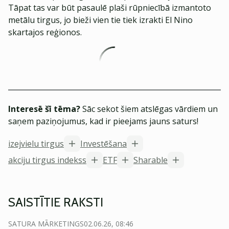
Tāpat tas var būt pasaulē plaši rūpniecībā izmantoto
metālu tirgus, jo bieži vien tie tiek izrakti El Nino
skartajos reģionos.
Interesē šī tēma?
Sāc sekot šiem atslēgas vārdiem un
saņem paziņojumus, kad ir pieejams jauns saturs!
izejvielu tirgus
Investēšana
akciju tirgus indekss
ETF
Sharable
SAISTĪTIE RAKSTI
SATURA MĀRKETINGS
02.06.26, 08:46