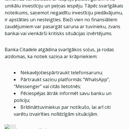
unikālu investīciju un peļņas iespēju. Tāpēc svarīgākais
noteikums, saņemot negaidītu investīciju piedāvājumu,
ir apstāties un nesteigties. Bieži vien no finansiāliem
zaudējumiem var pasargāt saruna ar tuvinieku, zvans
bankai vai vienkārši kritisks situācijas izvērtējums.
Banka Citadele atgādina svarīgākos soļus, ja rodas
aizdomas, ka notiek saziņa ar krāpniekiem:
Nekavējotiespārtraukt telefonsarunu;
Pārtraukt saziņu platformās “WhatsApp”,
“Messenger” vai citās lietotnēs;
Pēciespējas ātrāk informēt savu banku un
policiju;
Brīdināttuviniekus par notikušo, lai arī citi
varētu izvairīties nolīdzīgām situācijām.