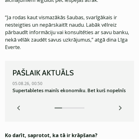
aicinājumiem ieguldīt pēc iespējas ātrāk.
“Ja rodas kaut vismazākās šaubas, svarīgākais ir
nesteigties un nepārskaitīt naudu. Labāk vēlreiz
pārbaudīt informāciju vai konsultēties ar savu banku,
nekā vēlāk zaudēt savus uzkrājumus,” atgā dina Līga
Everte.
PAŠLAIK AKTUĀLS
05.08.26, 00:50
06.08.
Supertabletes mainīs ekonomiku. Bet kurš nopelnīs
Norvē
bank
Ko darīt, saprotot, ka tā ir krāpšana?