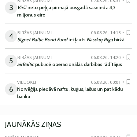
BIRŽAS JAUNUMI
07.08.26, 08:51
3
Virši
neto peļņa pirmajā pusgadā sasniedz 4,2
miljonus eiro
BIRŽAS JAUNUMI
06.08.26, 14:13
4
Signet Baltic Bond Fund
iekļauts
Nasdaq Riga
biržā
BIRŽAS JAUNUMI
06.08.26, 14:20
5
airBaltic
publicē operacionālās darbības rādītājus
VIEDOKĻI
06.08.26, 00:01
6
Norvēģija piedāvā naftu, kuģus, lašus un pat kādu
banku
JAUNĀKĀS ZIŅAS