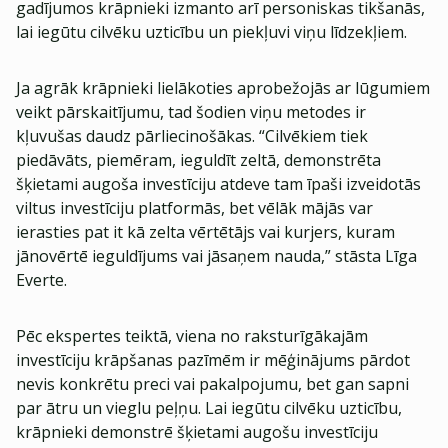
gadījumos krāpnieki izmanto arī personiskas tikšanās,
lai iegūtu cilvēku uzticību un piekļuvi viņu līdzekļiem.
Ja agrāk krāpnieki lielākoties aprobežojās ar lūgumiem
veikt pārskaitījumu, tad šodien viņu metodes ir
kļuvušas daudz pārliecinošākas. “Cilvēkiem tiek
piedāvāts, piemēram, ieguldīt zeltā, demonstrēta
šķietami augoša investīciju atdeve tam īpaši izveidotās
viltus investīciju platformās, bet vēlāk mājās var
ierasties pat it kā zelta vērtētājs vai kurjers, kuram
jānovērtē ieguldījums vai jāsaņem nauda,” stāsta Līga
Everte.
Pēc ekspertes teiktā, viena no raksturīgākajām
investīciju krāpšanas pazīmēm ir mēģinājums pārdot
nevis konkrētu preci vai pakalpojumu, bet gan sapni
par ātru un vieglu peļņu. Lai iegūtu cilvēku uzticību,
krāpnieki demonstrē šķietami augošu investīciju