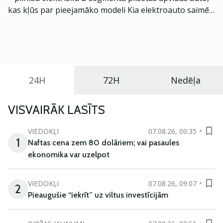
kas kļūs par pieejamāko modeli Kia elektroauto saimē
Eiropā. Modelis izstrādāts ar mērķi piedāvāt ģimenēm
praktisku un tehnoloģiski modernu automobili
ikdienas vajadzībām.
24H
72H
Nedēļa
VISVAIRĀK LASĪTS
VIEDOKĻI
07.08.26, 00:35
1
Naftas cena zem 80 dolāriem; vai pasaules
ekonomika var uzelpot
VIEDOKĻI
07.08.26, 09:07
2
Pieaugušie “iekrīt” uz viltus investīcijām