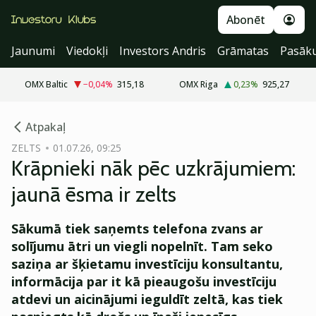
Abonēt
Jaunumi
Viedokļi
Investors Andris
Grāmatas
Pasāk
OMX Baltic
−0,04
%
315,18
OMX Riga
0,23
%
925,27
cebook
cebook
Atpakaļ
Twitter)
Twitter)
ZELTS
01.07.26, 09:25
Krāpnieki nāk pēc uzkrājumiem:
kedIn
kedIn
jaunā ēsma ir zelts
ail
ail
Sākumā tiek saņemts telefona zvans ar
k
k
solījumu ātri un viegli nopelnīt. Tam seko
saziņa ar šķietamu investīciju konsultantu,
informācija par it kā pieaugošu investīciju
atdevi un aicinājumi ieguldīt zeltā, kas tiek