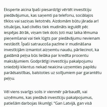
Eksperte aicina īpaši piesardzīgi vērtēt investīciju
piedāvājumus, kas saņemti pa telefonu, sociālajos
tīklos vai saziņas lietotnēs. Aizdomām būtu jārada arī
situācijas, kad cilvēks tiek mudināts ieguldīt pēc
iespējas ātrāk, viņam tiek dots ļoti maz laika lēmuma
pieņemšanai vai tiek lūgts par piedāvājumu nevienam
nestāstīt. Īpaši satraucoša pazīme ir mudināšana
investīcijām izmantot aizņemtu naudu, pārliecinot, ka
gaidāmā peļņa būs lielāka par kredīta procentu
maksājumiem. Godprātīgi investīciju pakalpojumu
sniedzēji klientus nekad neaicina uzņemties papildu
parādsaistības, balstoties uz solījumiem par garantētu
peļņu.
Vēl viens svarīgs solis ir vienmēr pārbaudīt, vai
uzņēmums, kas piedāvā investīciju pakalpojumus,
patiešām darbojas likumīgi. “Gan Latvijā, gan visā