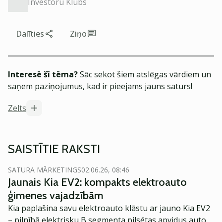
Investoru Klubs
Dalīties
Ziņo
Interesē šī tēma?
Sāc sekot šiem atslēgas vārdiem un
saņem paziņojumus, kad ir pieejams jauns saturs!
Zelts
SAISTĪTIE RAKSTI
SATURA MĀRKETINGS
02.06.26, 08:46
Jaunais Kia EV2: kompakts elektroauto
ģimenes vajadzībām
Kia paplašina savu elektroauto klāstu ar jauno Kia EV2
– pilnībā elektrisku B segmenta pilsētas apvidus auto,