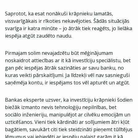
Saprotot, ka esat nonākuši krāpnieku lamatās,
vissvarīgākais ir rīkoties nekavējoties. Šādās situācijās
svarīga ir katra minūte – jo ātrāk tiek reaģēts, jo lielāka
iespēja atgūt zaudēto naudu.
Pirmajam solim nevajadzētu būt mēģinājumam
noskaidrot attiecības ar it kā investīciju speciālistu, bet
gan pēc iespējas ātrāk sazināties ar savu banku, no
kuras veikti pārskaitījumi. Ja līdzekļi vēl nav sasnieguši
saņēmēja kontu, ir iespējams tos vēl apturēt un atgūt.
Bankas eksperte uzsver, ka investīciju krāpnieki šodien
biežāk izmanto nevis tehnoloģiju nepilnības, bet
sociālo inženieriju, manipulējot ar cilvēku emocijām un
uzticēšanos. Vieni tiek kārdināti ar solījumiem ātri kļūt
bagātiem, savukārt citi tiek steidzināti pieņemt tūlītējus
lēmumus vai iebiedēti ar iespēju palaist garām it kā