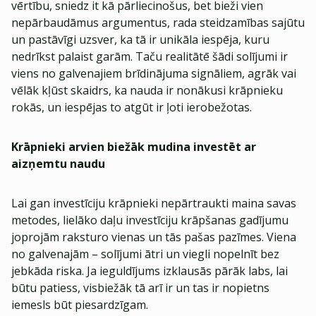
vērtību, sniedz it kā pārliecinošus, bet bieži vien
nepārbaudāmus argumentus, rada steidzamības sajūtu
un pastāvīgi uzsver, ka tā ir unikāla iespēja, kuru
nedrīkst palaist garām. Taču realitātē šādi solījumi ir
viens no galvenajiem brīdinājuma signāliem, agrāk vai
vēlāk kļūst skaidrs, ka nauda ir nonākusi krāpnieku
rokās, un iespējas to atgūt ir ļoti ierobežotas.
Krāpnieki arvien biežāk mudina investēt ar
aizņemtu naudu
Lai gan investīciju krāpnieki nepārtraukti maina savas
metodes, lielāko daļu investīciju krāpšanas gadījumu
joprojām raksturo vienas un tās pašas pazīmes. Viena
no galvenajām – solījumi ātri un viegli nopelnīt bez
jebkāda riska. Ja ieguldījums izklausās pārāk labs, lai
būtu patiess, visbiežāk tā arī ir un tas ir nopietns
iemesls būt piesardzīgam.