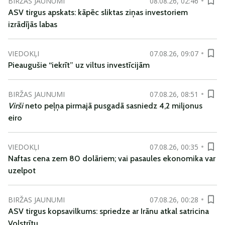
BIRŽAS JAUNUMI
08.08.26, 02:46
ASV tirgus apskats: kāpēc sliktas ziņas investoriem
izrādījās labas
VIEDOKĻI
07.08.26, 09:07
Pieaugušie “iekrīt” uz viltus investīcijām
BIRŽAS JAUNUMI
07.08.26, 08:51
Virši
neto peļņa pirmajā pusgadā sasniedz 4,2 miljonus
eiro
VIEDOKĻI
07.08.26, 00:35
Naftas cena zem 80 dolāriem; vai pasaules ekonomika var
uzelpot
BIRŽAS JAUNUMI
07.08.26, 00:28
ASV tirgus kopsavilkums: spriedze ar Irānu atkal satricina
Volstrītu