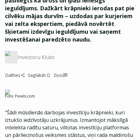
pasniegts kā drošs un īpaši ienesīgs
ieguldījums. Dažkārt krāpnieki ierodas pat pie
cilvēku mājas durvīm – uzdodas par kurjeriem
vai zelta ekspertiem, piedāvā novērtēt
šķietami izdevīgu ieguldījumu vai saņemt
investēšanai paredzēto naudu.
Investoru Klubs
Dalīties
Saglabāt
Ziņo
Foto:
Pexels.com
“Šādi mūsdienās darbojas investīciju krāpnieki, kuri
iztukšo iedzīvotāju uzkrājumus. Izmantojot mākslīgā
intelekta radītu saturu, viltotas investīciju platformas
un pārliecinošus veiksmes stāstus, viņi rada maldinošu