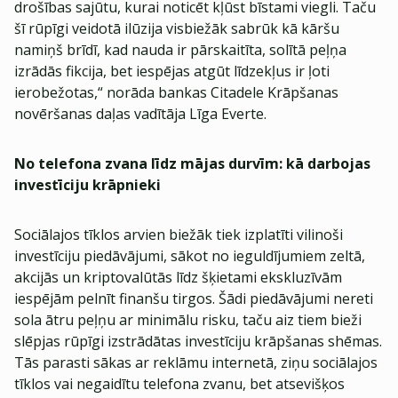
drošības sajūtu, kurai noticēt kļūst bīstami viegli. Taču
šī rūpīgi veidotā ilūzija visbiežāk sabrūk kā kāršu
namiņš brīdī, kad nauda ir pārskaitīta, solītā peļņa
izrādās fikcija, bet iespējas atgūt līdzekļus ir ļoti
ierobežotas,“ norāda bankas Citadele Krāpšanas
novēršanas daļas vadītāja Līga Everte.
No telefona zvana līdz mājas durvīm: kā darbojas
investīciju krāpnieki
Sociālajos tīklos arvien biežāk tiek izplatīti vilinoši
investīciju piedāvājumi, sākot no ieguldījumiem zeltā,
akcijās un kriptovalūtās līdz šķietami ekskluzīvām
iespējām pelnīt finanšu tirgos. Šādi piedāvājumi nereti
sola ātru peļņu ar minimālu risku, taču aiz tiem bieži
slēpjas rūpīgi izstrādātas investīciju krāpšanas shēmas.
Tās parasti sākas ar reklāmu internetā, ziņu sociālajos
tīklos vai negaidītu telefona zvanu, bet atsevišķos