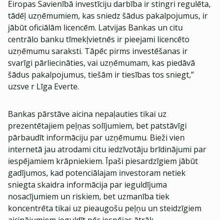
Eiropas Savienībā investīciju darbība ir stingri regulēta,
tādēļ uzņēmumiem, kas sniedz šādus pakalpojumus, ir
jābūt oficiālām licencēm. Latvijas Bankas un citu
centrālo banku tīmekļvietnēs ir pieejami licencēto
uzņēmumu saraksti. Tāpēc pirms investēšanas ir
svarīgi pārliecināties, vai uzņēmumam, kas piedāvā
šādus pakalpojumus, tiešām ir tiesības tos sniegt,”
uzsve r Līga Everte.
Bankas pārstāve aicina nepaļauties tikai uz
prezentētajiem peļņas solījumiem, bet patstāvīgi
pārbaudīt informāciju par uzņēmumu. Bieži vien
internetā jau atrodami citu iedzīvotāju brīdinājumi par
iespējamiem krāpniekiem. Īpaši piesardzīgiem jābūt
gadījumos, kad potenciālajam investoram netiek
sniegta skaidra informācija par ieguldījuma
nosacījumiem un riskiem, bet uzmanība tiek
koncentrēta tikai uz pieaugošu peļņu un steidzīgiem