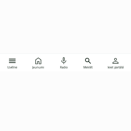
Izvēlne
Jaunumi
Radio
Meklēt
Ieiet portālā
Gunāra Astras iela 8B, Rīga, LV-1082
janis.skupelis@investoruklubs.lv