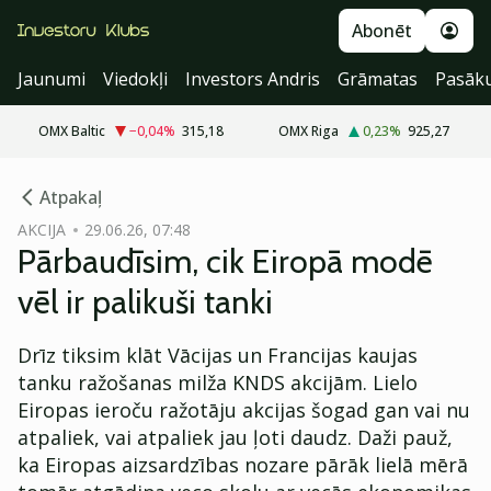
Abonēt
Jaunumi
Viedokļi
Investors Andris
Grāmatas
Pasāk
OMX Baltic
−0,04
%
315,18
OMX Riga
0,23
%
925,27
cebook
Atpakaļ
Twitter)
AKCIJA
29.06.26, 07:48
Pārbaudīsim, cik Eiropā modē
kedIn
vēl ir palikuši tanki
ail
Drīz tiksim klāt Vācijas un Francijas kaujas
k
tanku ražošanas milža KNDS akcijām. Lielo
Eiropas ieroču ražotāju akcijas šogad gan vai nu
atpaliek, vai atpaliek jau ļoti daudz. Daži pauž,
ka Eiropas aizsardzības nozare pārāk lielā mērā