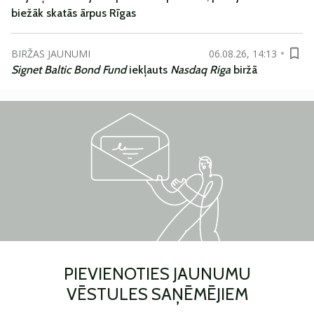
biežāk skatās ārpus Rīgas
BIRŽAS JAUNUMI
06.08.26, 14:13
Signet Baltic Bond Fund
iekļauts
Nasdaq Riga
biržā
PIEVIENOTIES JAUNUMU
VĒSTULES SAŅĒMĒJIEM