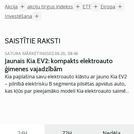
Akcija
akciju tirgus indekss
ETF
Eiropa
Investēšana
SAISTĪTIE RAKSTI
SATURA MĀRKETINGS
02.06.26, 08:46
Jaunais Kia EV2: kompakts elektroauto
ģimenes vajadzībām
Kia paplašina savu elektroauto klāstu ar jauno Kia EV2
– pilnībā elektrisku B segmenta pilsētas apvidus auto,
kas kļūs par pieejamāko modeli Kia elektroauto saimē
Eiropā. Modelis izstrādāts ar mērķi piedāvāt ģimenēm
praktisku un tehnoloģiski modernu automobili
ikdienas vajadzībām.
24H
72H
Nedēļa