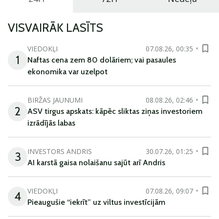
VISVAIRĀK LASĪTS
VIEDOKĻI
07.08.26, 00:35
1
Naftas cena zem 80 dolāriem; vai pasaules
ekonomika var uzelpot
BIRŽAS JAUNUMI
08.08.26, 02:46
2
ASV tirgus apskats: kāpēc sliktas ziņas investoriem
izrādījās labas
INVESTORS ANDRIS
30.07.26, 01:25
3
AI karstā gaisa nolaišanu sajūt arī Andris
VIEDOKĻI
07.08.26, 09:07
4
Pieaugušie “iekrīt” uz viltus investīcijām