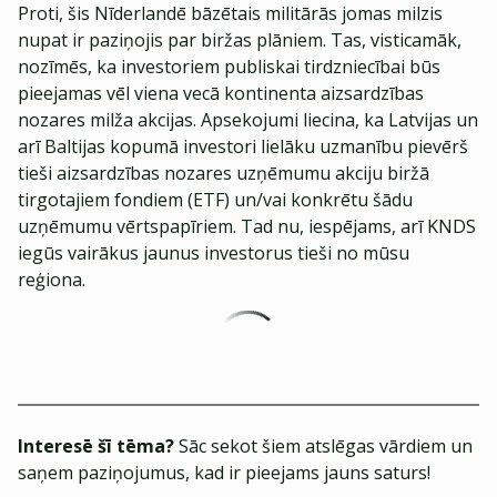
Proti, šis Nīderlandē bāzētais militārās jomas milzis
nupat ir paziņojis par biržas plāniem. Tas, visticamāk,
nozīmēs, ka investoriem publiskai tirdzniecībai būs
pieejamas vēl viena vecā kontinenta aizsardzības
nozares milža akcijas. Apsekojumi liecina, ka Latvijas un
arī Baltijas kopumā investori lielāku uzmanību pievērš
tieši aizsardzības nozares uzņēmumu akciju biržā
tirgotajiem fondiem (ETF) un/vai konkrētu šādu
uzņēmumu vērtspapīriem. Tad nu, iespējams, arī KNDS
iegūs vairākus jaunus investorus tieši no mūsu
reģiona.
Interesē šī tēma?
Sāc sekot šiem atslēgas vārdiem un
saņem paziņojumus, kad ir pieejams jauns saturs!