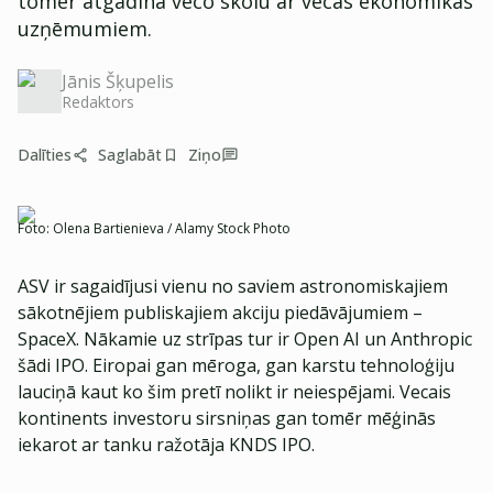
tomēr atgādina veco skolu ar vecās ekonomikas
uzņēmumiem.
Jānis Šķupelis
Redaktors
Dalīties
Saglabāt
Ziņo
Foto:
Olena Bartienieva / Alamy Stock Photo
ASV ir sagaidījusi vienu no saviem astronomiskajiem
sākotnējiem publiskajiem akciju piedāvājumiem –
SpaceX. Nākamie uz strīpas tur ir Open AI un Anthropic
šādi IPO. Eiropai gan mēroga, gan karstu tehnoloģiju
lauciņā kaut ko šim pretī nolikt ir neiespējami. Vecais
kontinents investoru sirsniņas gan tomēr mēģinās
iekarot ar tanku ražotāja KNDS IPO.