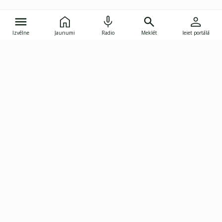
Izvēlne
Jaunumi
Radio
Meklēt
Ieiet portālā
Gunāra Astras iela 8B, Rīga, LV-1082
janis.skupelis@investoruklubs.lv
Abonē
Abonē jaunumus
Reklāma
Publikāciju lietošanas
Vispārējie noteikumi
tiesības
Privātuma politika
Pārtraukt abonēšanu
Iestatījumu pārvaldība