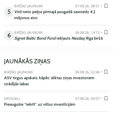
BIRŽAS JAUNUMI
07.08.26, 08:51
5
Virši
neto peļņa pirmajā pusgadā sasniedz 4,2
miljonus eiro
BIRŽAS JAUNUMI
06.08.26, 14:13
6
Signet Baltic Bond Fund
iekļauts
Nasdaq Riga
biržā
JAUNĀKĀS ZIŅAS
BIRŽAS JAUNUMI
08.08.26, 02:46
ASV tirgus apskats: kāpēc sliktas ziņas investoriem
izrādījās labas
VIEDOKĻI
07.08.26, 09:07
Pieaugušie “iekrīt” uz viltus investīcijām