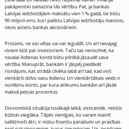
pakāpeniski samazina tās vērtību. Pat, ja bankas
Latvijas iedzīvotājiem maksātu vien 1 % gadā, tie būtu
90 miljoni eiro, kuri paliktu Latvijas iedzīvotāju maciņos,
nevis aizietu bankas akcionāriem.
Protams, ne visi vēlas vai var ieguldīt. Un arī nevajag
visiem kļūt par investoriem. Taču tas nenozīmē, ka
naudai ikdienas kontā būtu pilnībā jāzaudē sava
vērtība. Manuprāt, bankām ir jāspēj piedāvāt
risinājumi, kas strādā cilvēka labā arī tad, kad viņš
vienkārši dzīvo savu ikdienu. Un vienkāršākais veids ir
norēķinu konts, par kura atlikumu bankām arī jāsāk
maksā peļņas procentus.
Ekonomiskā situācija tuvākajā laikā, visticamāk, nekļūs
būtiski vieglāka. Tāpēc vienīgais, ko varam mainīt
salīdzinoši ātri, ir mūsu finanšu paradumi un prasības
pret pakalpojumiem, kurus izmantojam. Un, iespējams,