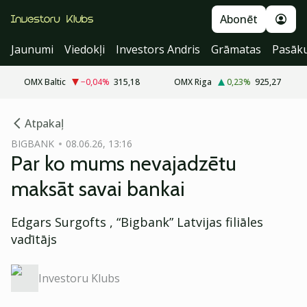
Abonēt
Jaunumi
Viedokļi
Investors Andris
Grāmatas
Pasāk
OMX Baltic
−0,04
%
315,18
OMX Riga
0,23
%
925,27
cebook
cebook
Atpakaļ
Twitter)
Twitter)
BIGBANK
08.06.26, 13:16
Par ko mums nevajadzētu
kedIn
kedIn
maksāt savai bankai
ail
ail
Edgars Surgofts , “Bigbank” Latvijas filiāles
k
k
vadītājs
Investoru Klubs