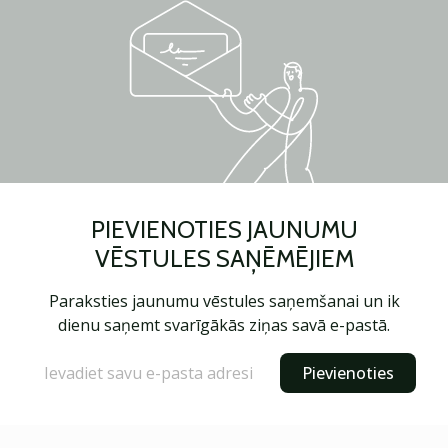
PIEVIENOTIES JAUNUMU
VĒSTULES SAŅĒMĒJIEM
Paraksties jaunumu vēstules saņemšanai un ik
dienu saņemt svarīgākās ziņas savā e-pastā.
Pievienoties