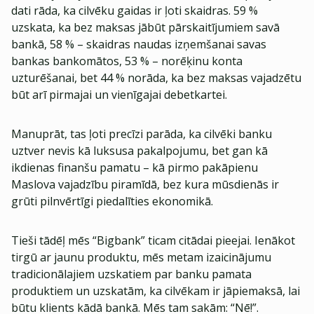
dati rāda, ka cilvēku gaidas ir ļoti skaidras. 59 %
uzskata, ka bez maksas jābūt pārskaitījumiem savā
bankā, 58 % – skaidras naudas izņemšanai savas
bankas bankomātos, 53 % – norēķinu konta
uzturēšanai, bet 44 % norāda, ka bez maksas vajadzētu
būt arī pirmajai un vienīgajai debetkartei.
Manuprāt, tas ļoti precīzi parāda, ka cilvēki banku
uztver nevis kā luksusa pakalpojumu, bet gan kā
ikdienas finanšu pamatu – kā pirmo pakāpienu
Maslova vajadzību piramīdā, bez kura mūsdienās ir
grūti pilnvērtīgi piedalīties ekonomikā.
Tieši tādēļ mēs “Bigbank” ticam citādai pieejai. Ienākot
tirgū ar jaunu produktu, mēs metam izaicinājumu
tradicionālajiem uzskatiem par banku pamata
produktiem un uzskatām, ka cilvēkam ir jāpiemaksā, lai
būtu klients kādā bankā. Mēs tam sakām: “Nē!”.