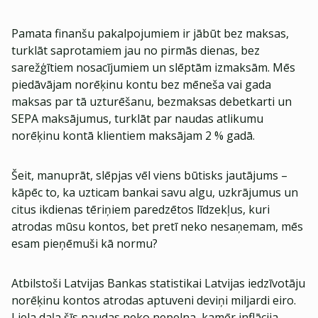
Pamata finanšu pakalpojumiem ir jābūt bez maksas,
turklāt saprotamiem jau no pirmās dienas, bez
sarežģītiem nosacījumiem un slēptām izmaksām. Mēs
piedāvājam norēķinu kontu bez mēneša vai gada
maksas par tā uzturēšanu, bezmaksas debetkarti un
SEPA maksājumus, turklāt par naudas atlikumu
norēķinu kontā klientiem maksājam 2 % gadā.
Šeit, manuprāt, slēpjas vēl viens būtisks jautājums –
kāpēc to, ka uzticam bankai savu algu, uzkrājumus un
citus ikdienas tēriņiem paredzētos līdzekļus, kuri
atrodas mūsu kontos, bet pretī neko nesaņemam, mēs
esam pieņēmuši kā normu?
Atbilstoši Latvijas Bankas statistikai Latvijas iedzīvotāju
norēķinu kontos atrodas aptuveni deviņi miljardi eiro.
Liela daļa šīs naudas neko nepelna, kamēr inflācija