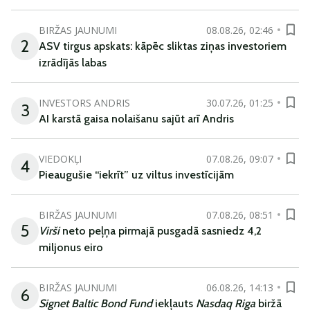
BIRŽAS JAUNUMI
08.08.26, 02:46
2
ASV tirgus apskats: kāpēc sliktas ziņas investoriem
izrādījās labas
INVESTORS ANDRIS
30.07.26, 01:25
3
AI karstā gaisa nolaišanu sajūt arī Andris
VIEDOKĻI
07.08.26, 09:07
4
Pieaugušie “iekrīt” uz viltus investīcijām
BIRŽAS JAUNUMI
07.08.26, 08:51
5
Virši
neto peļņa pirmajā pusgadā sasniedz 4,2
miljonus eiro
BIRŽAS JAUNUMI
06.08.26, 14:13
6
Signet Baltic Bond Fund
iekļauts
Nasdaq Riga
biržā