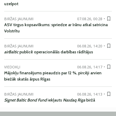
uzelpot
BIRŽAS JAUNUMI
07.08.26, 00:28
ASV tirgus kopsavilkums: spriedze ar Irānu atkal satricina
Volstrītu
BIRŽAS JAUNUMI
06.08.26, 14:20
airBaltic
publicē operacionālās darbības rādītājus
VIEDOKĻI
06.08.26, 14:17
Mājokļu finansējums pieaudzis par 12 %, pircēji arvien
biežāk skatās ārpus Rīgas
BIRŽAS JAUNUMI
06.08.26, 14:13
Signet Baltic Bond Fund
iekļauts
Nasdaq Riga
biržā