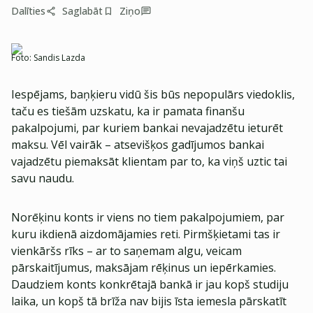
Dalīties
Saglabāt
Ziņo
Foto:
Sandis Lazda
Iespējams, baņķieru vidū šis būs nepopulārs viedoklis,
taču es tiešām uzskatu, ka ir pamata finanšu
pakalpojumi, par kuriem bankai nevajadzētu ieturēt
maksu. Vēl vairāk – atsevišķos gadījumos bankai
vajadzētu piemaksāt klientam par to, ka viņš uztic tai
savu naudu.
Norēķinu konts ir viens no tiem pakalpojumiem, par
kuru ikdienā aizdomājamies reti. Pirmšķietami tas ir
vienkāršs rīks – ar to saņemam algu, veicam
pārskaitījumus, maksājam rēķinus un iepērkamies.
Daudziem konts konkrētajā bankā ir jau kopš studiju
laika, un kopš tā brīža nav bijis īsta iemesla pārskatīt