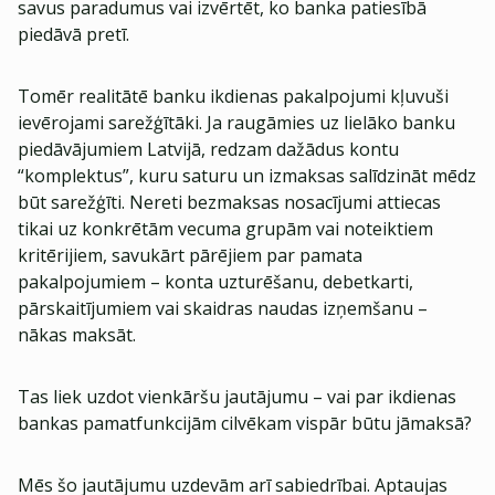
savus paradumus vai izvērtēt, ko banka patiesībā
piedāvā pretī.
Tomēr realitātē banku ikdienas pakalpojumi kļuvuši
ievērojami sarežģītāki. Ja raugāmies uz lielāko banku
piedāvājumiem Latvijā, redzam dažādus kontu
“komplektus”, kuru saturu un izmaksas salīdzināt mēdz
būt sarežģīti. Nereti bezmaksas nosacījumi attiecas
tikai uz konkrētām vecuma grupām vai noteiktiem
kritērijiem, savukārt pārējiem par pamata
pakalpojumiem – konta uzturēšanu, debetkarti,
pārskaitījumiem vai skaidras naudas izņemšanu –
nākas maksāt.
Tas liek uzdot vienkāršu jautājumu – vai par ikdienas
bankas pamatfunkcijām cilvēkam vispār būtu jāmaksā?
Mēs šo jautājumu uzdevām arī sabiedrībai. Aptaujas