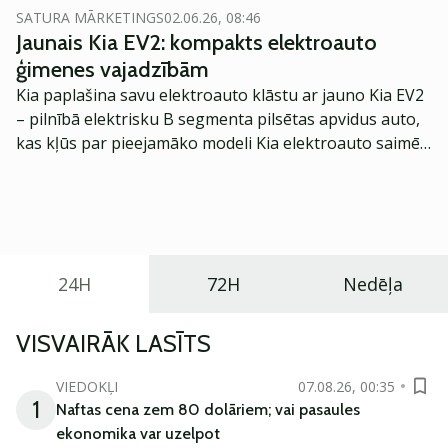
SATURA MĀRKETINGS
02.06.26, 08:46
Jaunais Kia EV2: kompakts elektroauto
ģimenes vajadzībām
Kia paplašina savu elektroauto klāstu ar jauno Kia EV2
– pilnībā elektrisku B segmenta pilsētas apvidus auto,
kas kļūs par pieejamāko modeli Kia elektroauto saimē
Eiropā. Modelis izstrādāts ar mērķi piedāvāt ģimenēm
praktisku un tehnoloģiski modernu automobili
ikdienas vajadzībām.
24H
72H
Nedēļa
VISVAIRĀK LASĪTS
VIEDOKĻI
07.08.26, 00:35
1
Naftas cena zem 80 dolāriem; vai pasaules
ekonomika var uzelpot