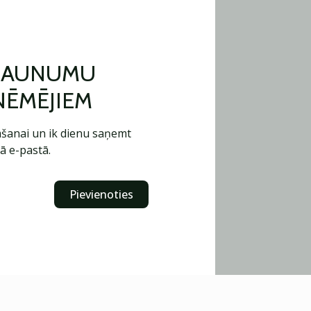
 JAUNUMU
ŅĒMĒJIEM
šanai un ik dienu saņemt
ā e-pastā.
Pievienoties