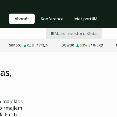
Pašapkalpošanās
Abonēt
Abonēt
Konference
Ieiet portālā
Mans Investoru Klubs
S&P 500
0,5
%
7 748,74
DOW 30
0,3
%
54 045,03
as,
o mājokļos,
 pirmajiem
k. Par to