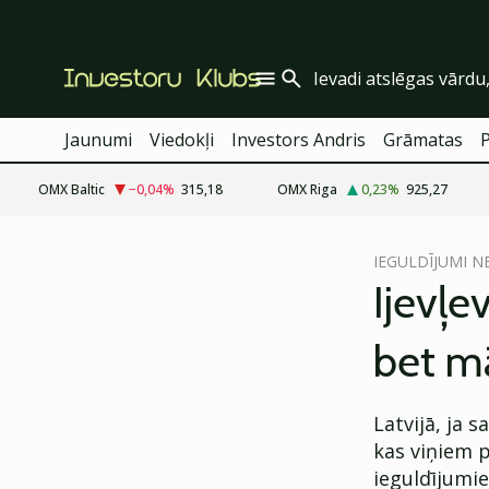
Jaunumi
Viedokļi
Investors Andris
Grāmatas
OMX Baltic
−0,04
%
315,18
OMX Riga
0,23
%
925,27
cebook
cebook
IEGULDĪJUMI 
Twitter)
Twitter)
Ijevļe
kedIn
kedIn
bet m
ail
ail
k
k
Latvijā, ja 
kas viņiem p
ieguldījumie