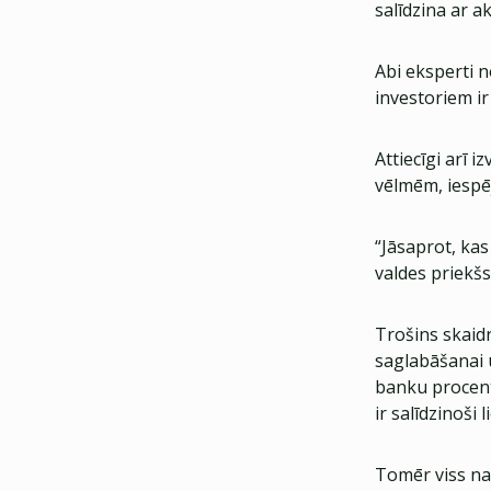
salīdzina ar a
Abi eksperti n
investoriem ir
Attiecīgi arī i
vēlmēm, iesp
“Jāsaprot, kas
valdes priekšs
Trošins skaid
saglabāšanai 
banku procentu
ir salīdzinoši li
Tomēr viss nav 