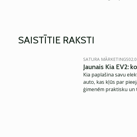
SAISTĪTIE RAKSTI
SATURA MĀRKETINGS
02.0
Jaunais Kia EV2: 
Kia paplašina savu elek
auto, kas kļūs par piee
ģimenēm praktisku un t