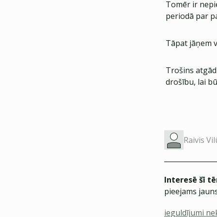
Tomēr ir nepie
periodā par p
Tāpat jāņem vē
Trošins atgādi
drošību, lai 
Raivis Vi
Interesē šī t
pieejams jauns
ieguldījumi n