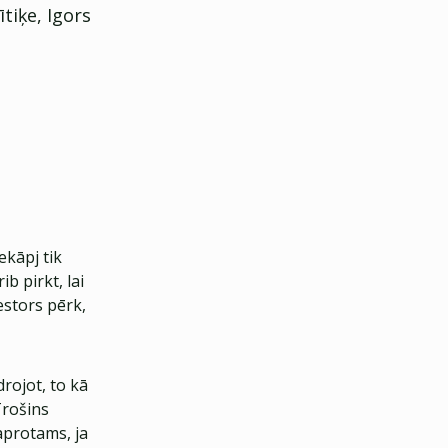
ītiķe, Igors
ekāpj tik
ib pirkt, lai
vestors pērk,
drojot, to kā
Trošins
aprotams, ja