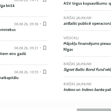
ASV tirgus kopsavilkums: spr
iga
biržā
BIRŽAS JAUNUMI
airBaltic
publicē operacionāl
06.08.26, 09:36
nomniekus
VIEDOKĻI
Mājokļu finansējums pieaudz
06.08.26, 09:21
Rīgas
tiem eiro gadā
BIRŽAS JAUNUMI
Signet Baltic Bond Fund
iek
06.08.26, 10:55
matkapitālu
BIRŽAS JAUNUMI
Indexo
un
Indexo banka
pal