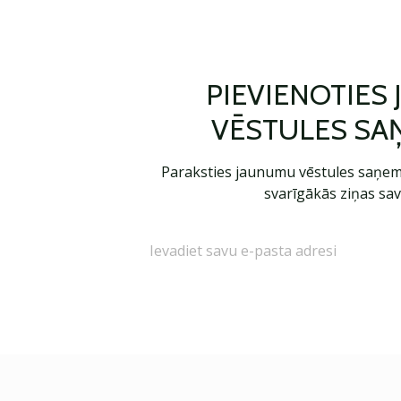
PIEVIENOTIES
VĒSTULES SA
Paraksties jaunumu vēstules saņem
svarīgākās ziņas sav