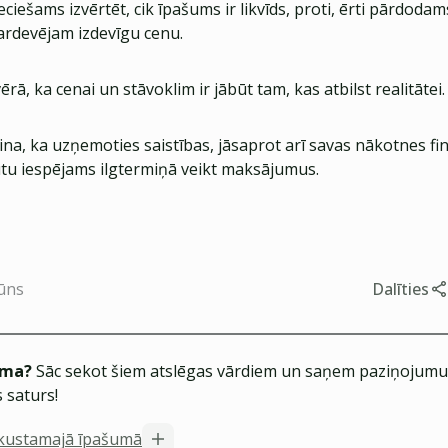
ciešams izvērtēt, cik īpašums ir likvīds, proti, ērti pārdodams
ardevējam izdevīgu cenu.
rā, ka cenai un stāvoklim ir jābūt tam, kas atbilst realitātei.
na, ka uzņemoties saistības, jāsaprot arī savas nākotnes fi
būtu iespējams ilgtermiņā veikt maksājumus.
lūns
Dalīties
ēma?
Sāc sekot šiem atslēgas vārdiem un saņem paziņojumus
 saturs!
ekustamajā īpašumā