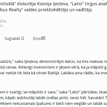
stivālā” diskutēja Ksenija Ijevļeva, “Latio” tirgus anal
ibus Realty” valdes priekšsēdētājs un vadītājs.
lūns
ns
Saglabāt
Ziņo
r salūzis," saka Ijevļeva, demonstrējot datus, ka īres maksas n
kļi cenas. Attiecīgi investoriem ir jāņem vērā, ka ja mājokli gr
var nebūt tik liela kā citviet Baltijā. Labāka aina rādās, ka in
iem ir svarīgi, lai mājoklis ir savs," saka "Latio" pārstāve, skai
m, kāpēc iedzīvotāji labāk izvēlas pirkt, nevis īrēt. Savukārt 
lvēkiem nekustamais īpašums ir bieži vien vieglāk un labāk s