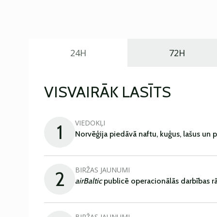
24H
72H
VISVAIRĀK LASĪTS
VIEDOKĻI
1
Norvēģija piedāvā naftu, kuģus, lašus un 
BIRŽAS JAUNUMI
2
airBaltic
publicē operacionālās darbības rā
BIRŽAS JAUNUMI