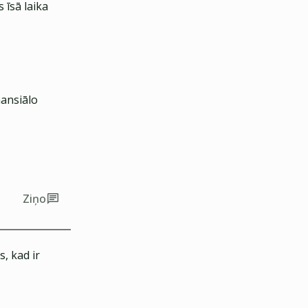
 īsā laika
nansiālo
Ziņo
, kad ir