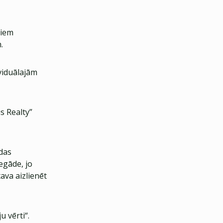
siem
.
ividuālajām
us Realty”
das
egāde, jo
ava aizlienēt
u vērti“.