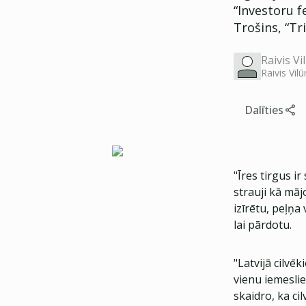
“Investoru fe
Trošins, “Tr
Raivis Vi
Raivis Vilū
Dalīties
"Īres tirgus i
strauji kā mājo
izīrētu, peļņa 
lai pārdotu.
"Latvijā cilvēk
vienu iemeslie
skaidro, ka ci