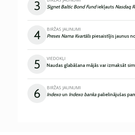
3
Signet Baltic Bond Fund
iekļauts
Nasdaq R
BIRŽAS JAUNUMI
4
Preses Nama Kvartāls
piesaistījis jaunus 
VIEDOKĻI
5
Naudas glabāšana mājās var izmaksāt sim
BIRŽAS JAUNUMI
6
Indexo
un
Indexo banka
palielinājušas pa