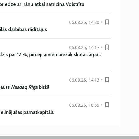
iedze ar Irānu atkal satricina Volstrītu
06.08.26, 14:20
ās darbības rādītājus
06.08.26, 14:17
is par 12 %, pircēji arvien biežāk skatās ārpus
06.08.26, 14:13
ļauts
Nasdaq Riga
biržā
06.08.26, 10:55
ielinājušas pamatkapitālu