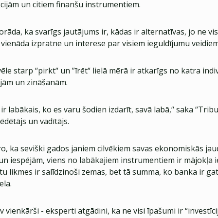
kcijām un citiem finanšu instrumentiem.
orāda, ka svarīgs jautājums ir, kādas ir alternatīvas, jo ne vi
 vienāda izpratne un interese par visiem ieguldījumu veidiem
zvēle starp “pirkt“ un ”īrēt“ lielā mērā ir atkarīgs no katra ind
ējām un zināšanām.
 ir labākais, ko es varu šodien izdarīt, savā labā,“ saka “Trib
ēdētājs un vadītājs.
ro, ka seviški gados janiem cilvēkiem savas ekonomiskās jau
un iespējām, viens no labākajiem instrumentiem ir mājokļa i
 likmes ir salīdzinoši zemas, bet tā summa, ko banka ir gat
ela.
vienkārši - eksperti atgādini, ka ne visi īpašumi ir “investīcij