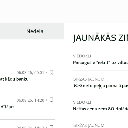
Nedēļa
JAUNĀKĀS Z
VIEDOKĻI
Pieaugušie “iekrīt” uz viltu
06.08.26, 00:01
BIRŽAS JAUNUMI
pat kādu banku
Virši
neto peļņa pirmajā pu
06.08.26, 14:20
VIEDOKĻI
dītājus
Naftas cena zem 80 dolāri
BIRŽAS JAUNUMI
06.08.26, 14:13