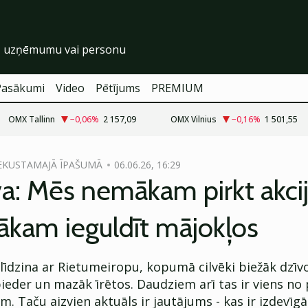
Pasākumi
Video
Pētījums
PREMIUM
OMX Tallinn
−0,06
%
2 157,09
OMX Vilnius
−0,16
%
1 501,55
NEKUSTAMAJĀ ĪPAŠUMĀ
06.06.26, 16:29
va: Mēs nemākam pirkt akcij
ākam ieguldīt mājokļos
salīdzina ar Rietumeiropu, kopumā cilvēki biežāk dzīv
ieder un mazāk īrētos. Daudziem arī tas ir viens no
m. Taču aizvien aktuāls ir jautājums - kas ir izdevīgā