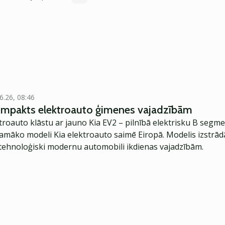
6.26, 08:46
kompakts elektroauto ģimenes vajadzībām
troauto klāstu ar jauno Kia EV2 – pilnībā elektrisku B segme
jamāko modeli Kia elektroauto saimē Eiropā. Modelis izstrād
ehnoloģiski modernu automobili ikdienas vajadzībām.