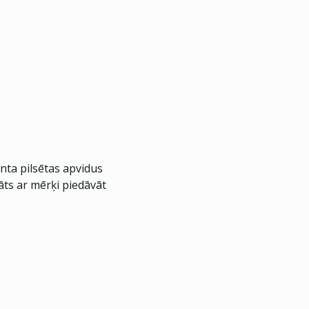
nta pilsētas apvidus
āts ar mērķi piedāvāt