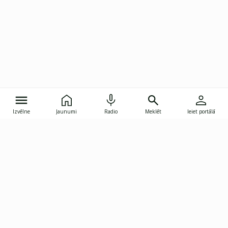
Izvēlne
Jaunumi
Radio
Meklēt
Ieiet portālā
Gunāra Astras iela 8B, Rīga, LV-1082
janis.skupelis@investoruklubs.lv
Abonē
Abonē jaunumus