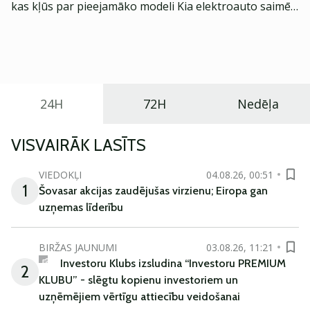
kas kļūs par pieejamāko modeli Kia elektroauto saimē
Eiropā. Modelis izstrādāts ar mērķi piedāvāt ģimenēm
praktisku un tehnoloģiski modernu automobili
ikdienas vajadzībām.
24H
72H
Nedēļa
VISVAIRĀK LASĪTS
VIEDOKĻI
04.08.26, 00:51
1
Šovasar akcijas zaudējušas virzienu; Eiropa gan
uzņemas līderību
BIRŽAS JAUNUMI
03.08.26, 11:21
Investoru Klubs izsludina “Investoru PREMIUM
2
KLUBU” - slēgtu kopienu investoriem un
uzņēmējiem vērtīgu attiecību veidošanai