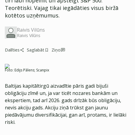
tīri labi nopelnīt un apsteigt S&P 500.
Teorētiski. Vajag tikai iegādāties visus biržā
kotētos uzņēmumus.
Raivis Vilūns
Raivis Vilūns
Dalīties
Saglabāt
Ziņo
Foto:
Edijs Pālens; Scanpix
Baltijas kapitāltirgū aizvadītie pāris gadi bijuši
obligāciju zīmē un, ja var ticēt nozares bankām un
ekspertiem, tad arī 2026. gads drīzāk būs obligāciju,
nevis akciju gads. Akciju ziņā trūkst gan jaunu
piedāvājumu diversifikācijai, gan arī, protams, ir lielāki
riski.