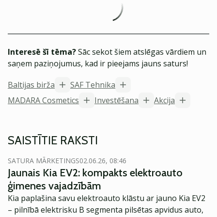
Interesē šī tēma?
Sāc sekot šiem atslēgas vārdiem un
saņem paziņojumus, kad ir pieejams jauns saturs!
Baltijas birža
SAF Tehnika
MADARA Cosmetics
Investēšana
Akcija
SAISTĪTIE RAKSTI
SATURA MĀRKETINGS
02.06.26, 08:46
Jaunais Kia EV2: kompakts elektroauto
ģimenes vajadzībām
Kia paplašina savu elektroauto klāstu ar jauno Kia EV2
– pilnībā elektrisku B segmenta pilsētas apvidus auto,