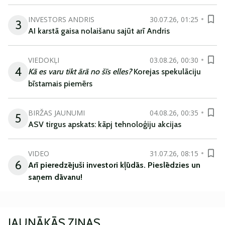
INVESTORS ANDRIS
30.07.26, 01:25
3
AI karstā gaisa nolaišanu sajūt arī Andris
VIEDOKĻI
03.08.26, 00:30
4
Kā es varu tikt ārā no šīs elles?
Korejas spekulāciju
bīstamais piemērs
BIRŽAS JAUNUMI
04.08.26, 00:35
5
ASV tirgus apskats: kāpj tehnoloģiju akcijas
VIDEO
31.07.26, 08:15
6
Arī
pieredzējuši
investori
kļūdā
s
.
Pieslēdzies un
saņem
dāvanu
!
JAUNĀKĀS ZIŅAS