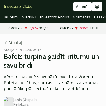
Abonēt
Jaunumi
Viedokļi
Investors Andris
Grāmatas
Pasāk
OMX Baltic
−0,05
%
315,28
OMX Riga
−0,36
%
925,23
cebook
Atpakaļ
Twitter)
AKCIJA
19.02.25, 08:12
Bafets turpina gaidīt kritumu un
kedIn
savu brīdi
ail
Vērojot pasaulē slavenākā investora Vorena
k
Bafeta kustības, var rasties zināmas aizdomas
par tālāku pārliecinošu akciju uzpirkšanu.
Jānis Šķupelis
Redaktors