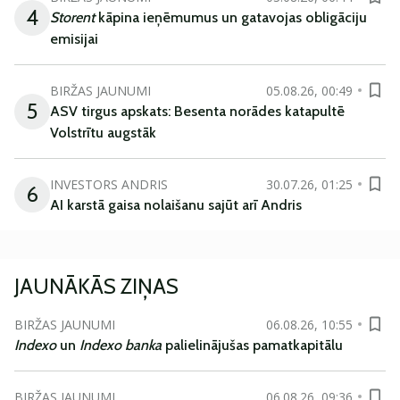
4
Storent
kāpina ieņēmumus un gatavojas obligāciju
emisijai
BIRŽAS JAUNUMI
05.08.26, 00:49
5
ASV tirgus apskats: Besenta norādes katapultē
Volstrītu augstāk
INVESTORS ANDRIS
30.07.26, 01:25
6
AI karstā gaisa nolaišanu sajūt arī Andris
JAUNĀKĀS ZIŅAS
BIRŽAS JAUNUMI
06.08.26, 10:55
Indexo
un
Indexo banka
palielinājušas pamatkapitālu
BIRŽAS JAUNUMI
06.08.26, 09:36