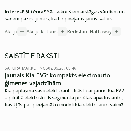
Interesē šī tēma?
Sāc sekot šiem atslēgas vārdiem un
saņem paziņojumus, kad ir pieejams jauns saturs!
Akcija
Akciju kritums
Berkshire Hathaway
SAISTĪTIE RAKSTI
SATURA MĀRKETINGS
02.06.26, 08:46
Jaunais Kia EV2: kompakts elektroauto
ģimenes vajadzībām
Kia paplašina savu elektroauto klāstu ar jauno Kia EV2
– pilnībā elektrisku B segmenta pilsētas apvidus auto,
kas kļūs par pieejamāko modeli Kia elektroauto saimē
Eiropā. Modelis izstrādāts ar mērķi piedāvāt ģimenēm
praktisku un tehnoloģiski modernu automobili
ikdienas vajadzībām.