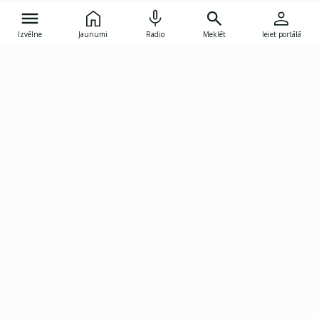
Izvēlne
Jaunumi
Radio
Meklēt
Ieiet portālā
Gunāra Astras iela 8B, Rīga, LV-1082
janis.skupelis@investoruklubs.lv
Abonē
Abonē jaunumus
Reklāma
Publikāciju lietošanas
Vispārējie noteikumi
tiesības
Privātuma politika
Pārtraukt abonēšanu
Iestatījumu pārvaldība