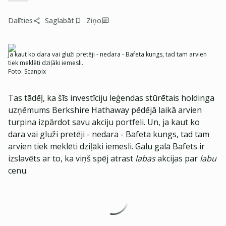
Dalīties
Saglabāt
Ziņo
Ja kaut ko dara vai gluži pretēji - nedara - Bafeta kungs, tad tam arvien
tiek meklēti dziļāki iemesli.
Foto:
Scanpix
Tas tādēļ, ka šīs investīciju leģendas stūrētais holdinga
uzņēmums Berkshire Hathaway pēdējā laikā arvien
turpina izpārdot savu akciju portfeli. Un, ja kaut ko
dara vai gluži pretēji - nedara - Bafeta kungs, tad tam
arvien tiek meklēti dziļāki iemesli. Galu galā Bafets ir
izslavēts ar to, ka viņš spēj atrast
labas
akcijas par
labu
cenu.