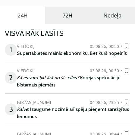
24H
72H
Nedēļa
VISVAIRĀK LASĪTS
VIEDOKĻI
05.08.26, 00:50
1
Supertabletes mainīs ekonomiku. Bet kurš nopelnīs
VIEDOKĻI
03.08.26, 00:30
2
Kā es varu tikt ārā no šīs elles?
Korejas spekulāciju
bīstamais piemērs
BIRŽAS JAUNUMI
04.08.26, 23:35
3
Kalve
: Izaugsme nozīmē arī spēju pieņemt sarežģītus
lēmumus
BIRŽAS JAUNUMI
03.08.26, 06:44