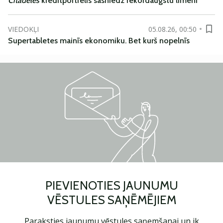
Citadeles
kredītportfelis sasniedz rekordaugstu līmeni
VIEDOKĻI
05.08.26, 00:50
Supertabletes mainīs ekonomiku. Bet kurš nopelnīs
PIEVIENOTIES JAUNUMU
VĒSTULES SAŅĒMĒJIEM
Paraksties jaunumu vēstules saņemšanai un ik