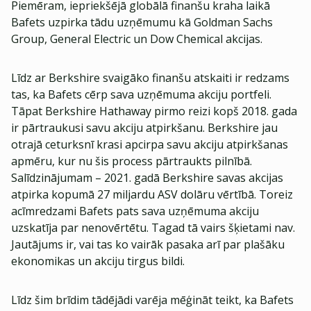
Piemēram, iepriekšējā globālā finanšu kraha laikā
Bafets uzpirka tādu uzņēmumu kā Goldman Sachs
Group, General Electric un Dow Chemical akcijas.
Līdz ar Berkshire svaigāko finanšu atskaiti ir redzams
tas, ka Bafets cērp sava uzņēmuma akciju portfeli.
Tāpat Berkshire Hathaway pirmo reizi kopš 2018. gada
ir pārtraukusi savu akciju atpirkšanu. Berkshire jau
otrajā ceturksnī krasi apcirpa savu akciju atpirkšanas
apmēru, kur nu šis process pārtraukts pilnībā.
Salīdzinājumam – 2021. gadā Berkshire savas akcijas
atpirka kopumā 27 miljardu ASV dolāru vērtībā. Toreiz
acīmredzami Bafets pats sava uzņēmuma akciju
uzskatīja par nenovērtētu. Tagad tā vairs šķietami nav.
Jautājums ir, vai tas ko vairāk pasaka arī par plašāku
ekonomikas un akciju tirgus bildi.
Līdz šim brīdim tādējādi varēja mēģināt teikt, ka Bafets