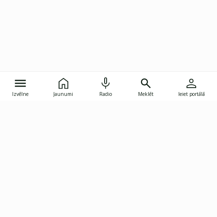
Izvēlne
Jaunumi
Radio
Meklēt
Ieiet portālā
Gunāra Astras iela 8B, Rīga, LV-1082
janis.skupelis@investoruklubs.lv
Abonē
Abonē jaunumus
Reklāma