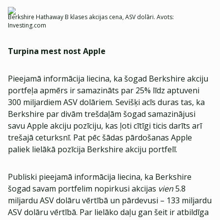
Berkshire Hathaway B klases akcijas cena, ASV dolāri. Avots:
Investing.com
Turpina mest nost Apple
Pieejamā informācija liecina, ka šogad Berkshire akciju
portfeļa apmērs ir samazināts par 25% līdz aptuveni
300 miljardiem ASV dolāriem. Sevišķi acīs duras tas, ka
Berkshire par divām trešdaļām šogad samazinājusi
savu Apple akciju pozīciju, kas ļoti cītīgi ticis darīts arī
trešajā ceturksnī. Pat pēc šādas pārdošanas Apple
paliek lielākā pozīcija Berkshire akciju portfelī.
Publiski pieejamā informācija liecina, ka Berkshire
šogad savam portfelim nopirkusi akcijas
vien
5.8
miljardu ASV dolāru vērtībā un pārdevusi – 133 miljardu
ASV dolāru vērtībā. Par lielāko daļu gan šeit ir atbildīga