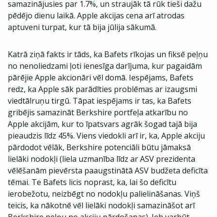
samazinājusies par 1.7%, un straujāk tā rūk tieši dažu
pēdējo dienu laikā. Apple akcijas cena arī atrodas
aptuveni turpat, kur tā bija jūlija sākumā.
Katrā ziņā fakts ir tāds, ka Bafets rīkojas un fiksē peļņu
no nenoliedzami ļoti ienesīga darījuma, kur pagaidām
pārējie Apple akcionāri vēl domā. Iespējams, Bafets
redz, ka Apple sāk parādīties problēmas ar izaugsmi
viedtālruņu tirgū. Tāpat iespējams ir tas, ka Bafets
gribējis samazināt Berkshire portfeļa atkarību no
Apple akcijām, kur to īpatsvars agrāk šogad tajā bija
pieaudzis līdz 45%. Viens viedokli arī ir, ka, Apple akciju
pārdodot vēlāk, Berkshire potenciāli būtu jāmaksā
lielāki nodokļi (liela uzmanība līdz ar ASV prezidenta
vēlēšanām pievērsta paaugstinātā ASV budžeta deficīta
tēmai. Te Bafets licis noprast, ka, lai šo deficītu
ierobežotu, neizbēgt no nodokļu palielināšanas. Viņš
teicis, ka nākotnē vēl lielāki nodokļi samazināšot arī