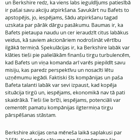
un Berkshire redz, ka viens labs ieguldījums patiesībā
ir pašai savu akciju atpirkšana. Savukārt nu Bafets to
apstopējis, jo, iespējams, šādu atpirkšanu tagad
uzskata par pārāk dārgu pasākumu. Baumas ir, ka
Bafets pietaupa naudu un cer ieraudzīt citus labākus
veidus, kā saviem akcionāriem nodrošināt vērtību
ilgākā termiņā. Spekulācijas ir, ka Berkshire labāk var
klāties tieši pie palielākām finanšu tirgu turbulencēm,
kad Bafets un viņa komanda arī varēs piepildīt savu
misiju, kas paredz perspektīvu un nosacīti lētu
uzņēmumu iegādi. Faktiski šīs kompānijas un paša
Bafeta talanti labāk var sevi izpaust, kad kopēja
situācija tirgū un, iespējams, ekonomikā nav tā pati
skaidrākā. Tieši šie brīži, iespējams, potenciāli var
cementēt pamatu kompānijas ilgtermiņa tirgu
pārspēšanas stāstam.
Berkshire akcijas cena mēneša laikā saplakusi par