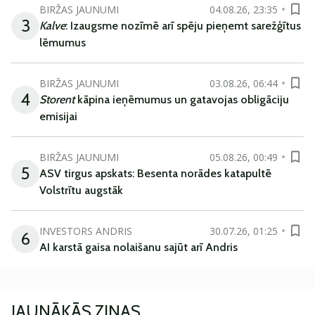
BIRŽAS JAUNUMI
04.08.26, 23:35
3
Kalve
: Izaugsme nozīmē arī spēju pieņemt sarežģītus
lēmumus
BIRŽAS JAUNUMI
03.08.26, 06:44
4
Storent
kāpina ieņēmumus un gatavojas obligāciju
emisijai
BIRŽAS JAUNUMI
05.08.26, 00:49
5
ASV tirgus apskats: Besenta norādes katapultē
Volstrītu augstāk
INVESTORS ANDRIS
30.07.26, 01:25
6
AI karstā gaisa nolaišanu sajūt arī Andris
JAUNĀKĀS ZIŅAS