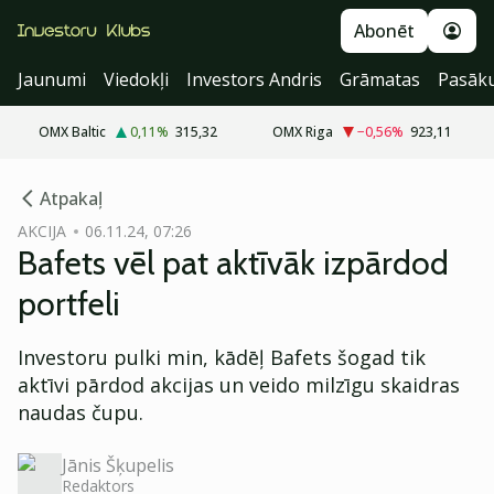
Abonēt
Jaunumi
Viedokļi
Investors Andris
Grāmatas
Pasāk
OMX Baltic
0,11
%
315,32
OMX Riga
−0,56
%
923,11
cebook
cebook
Atpakaļ
Twitter)
Twitter)
AKCIJA
06.11.24, 07:26
Bafets vēl pat aktīvāk izpārdod
kedIn
kedIn
portfeli
ail
ail
Investoru pulki min, kādēļ Bafets šogad tik
k
k
aktīvi pārdod akcijas un veido milzīgu skaidras
naudas čupu.
Jānis Šķupelis
Redaktors