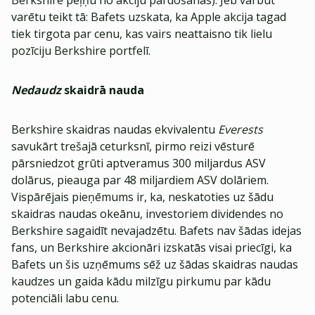
Berkshire peļņu no akciju pārdošanas). Jeb varbūt
varētu teikt tā: Bafets uzskata, ka Apple akcija tagad
tiek tirgota par cenu, kas vairs neattaisno tik lielu
pozīciju Berkshire portfelī.
Nedaudz
skaidrā nauda
Berkshire skaidras naudas ekvivalentu
Everests
savukārt trešajā ceturksnī, pirmo reizi vēsturē
pārsniedzot grūti aptveramus 300 miljardus ASV
dolārus, pieauga par 48 miljardiem ASV dolāriem.
Vispārējais pieņēmums ir, ka, neskatoties uz šādu
skaidras naudas okeānu, investoriem dividendes no
Berkshire sagaidīt nevajadzētu. Bafets nav šādas idejas
fans, un Berkshire akcionāri izskatās visai priecīgi, ka
Bafets un šis uzņēmums sēž uz šādas skaidras naudas
kaudzes un gaida kādu milzīgu pirkumu par kādu
potenciāli labu cenu.