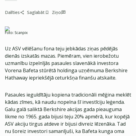
Dalīties
Saglabāt
Ziņo
Foto:
Scanpix
Uz ASV vēlēšanu fona teju jebkādas ziņas pēdējās
dienās izskatās mazas. Piemēram, vien ierobežotu
uzmanību izpelnījās pasaules slavenākā investora
Vorena Bafeta stūrētā holdinga uzņēmuma Berkshire
Hathaway iepriekšējā ceturkšņa finanšu atskaite.
Pasaules ieguldītāju kopiena tradicionāli mēģina meklēt
kādas zīmes, kā naudu nopelna šī investīciju leģenda.
Galu galā saliktā Berkshire akcijas gada pieauguma
likme no 1965. gada bijusi teju 20% apmērā, kur kopējā
ASV akciju tirgus atdeve ir bijusi divreiz lēzenāka. Tad
nu šoreiz investori samanījuši, ka Bafeta kunga oma