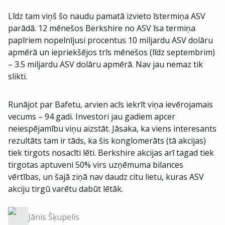
Līdz tam viņš šo naudu pamatā izvieto īstermiņa ASV
parādā. 12 mēnešos Berkshire no ASV īsa termiņa
papīriem nopelnījusi procentus 10 miljardu ASV dolāru
apmērā un iepriekšējos trīs mēnešos (līdz septembrim)
– 3.5 miljardu ASV dolāru apmērā. Nav jau nemaz tik
slikti.
Runājot par Bafetu, arvien acīs iekrīt viņa ievērojamais
vecums – 94 gadi. Investori jau gadiem apcer
neiespējamību viņu aizstāt. Jāsaka, ka viens interesants
rezultāts tam ir tāds, ka šis konglomerāts (tā akcijas)
tiek tirgots nosacīti lēti. Berkshire akcijas arī tagad tiek
tirgotas aptuveni 50% virs uzņēmuma bilances
vērtības, un šajā ziņā nav daudz citu lietu, kuras ASV
akciju tirgū varētu dabūt lētāk.
Jānis Šķupelis