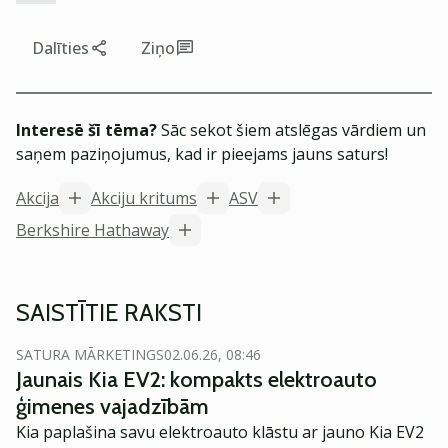
Dalīties
Ziņo
Interesē šī tēma?
Sāc sekot šiem atslēgas vārdiem un
saņem paziņojumus, kad ir pieejams jauns saturs!
Akcija
Akciju kritums
ASV
Berkshire Hathaway
SAISTĪTIE RAKSTI
SATURA MĀRKETINGS
02.06.26, 08:46
Jaunais Kia EV2: kompakts elektroauto
ģimenes vajadzībām
Kia paplašina savu elektroauto klāstu ar jauno Kia EV2