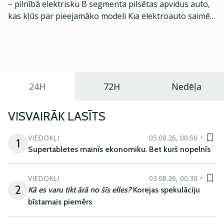
– pilnībā elektrisku B segmenta pilsētas apvidus auto,
kas kļūs par pieejamāko modeli Kia elektroauto saimē
Eiropā. Modelis izstrādāts ar mērķi piedāvāt ģimenēm
praktisku un tehnoloģiski modernu automobili
ikdienas vajadzībām.
24H
72H
Nedēļa
VISVAIRĀK LASĪTS
VIEDOKĻI
05.08.26, 00:50
1
Supertabletes mainīs ekonomiku. Bet kurš nopelnīs
VIEDOKĻI
03.08.26, 00:30
2
Kā es varu tikt ārā no šīs elles?
Korejas spekulāciju
bīstamais piemērs