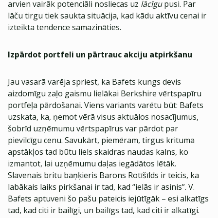
arvien vairāk potenciāli nosliecas uz
lācīgu
pusi. Par
lāču tirgu tiek saukta situācija, kad kādu aktīvu cenai ir
izteikta tendence samazināties.
Izpārdot portfeli un pārtrauc akciju atpirkšanu
Jau vasarā varēja spriest, ka Bafets kungs devis
aizdomīgu zaļo gaismu lielākai Berkshire vērtspapīru
portfeļa pārdošanai. Viens variants varētu būt: Bafets
uzskata, ka, ņemot vērā visus aktuālos nosacījumus,
šobrīd uzņēmumu vērtspapīrus var pārdot par
pievilcīgu cenu. Savukārt, piemēram, tirgus krituma
apstākļos tad būtu liels skaidras naudas kalns, ko
izmantot, lai uzņēmumu daļas iegādātos lētāk.
Slavenais britu baņķieris Barons Rotīšīlds ir teicis, ka
labākais laiks pirkšanai ir tad, kad “ielās ir asinis”. V.
Bafets aptuveni šo pašu pateicis iejūtīgāk – esi alkatīgs
tad, kad citi ir bailīgi, un bailīgs tad, kad citi ir alkatīgi.