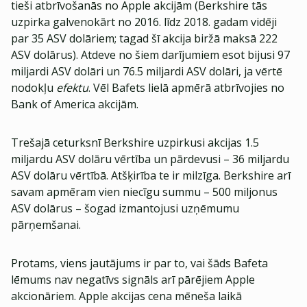
tieši atbrīvošanās no Apple akcijām (Berkshire tās
uzpirka galvenokārt no 2016. līdz 2018. gadam vidēji
par 35 ASV dolāriem; tagad šī akcija biržā maksā 222
ASV dolārus). Atdeve no šiem darījumiem esot bijusi 97
miljardi ASV dolāri un 76.5 miljardi ASV dolāri, ja vērtē
nodokļu
efektu
. Vēl Bafets lielā apmērā atbrīvojies no
Bank of America akcijām.
Trešajā ceturksnī Berkshire uzpirkusi akcijas 1.5
miljardu ASV dolāru vērtība un pārdevusi – 36 miljardu
ASV dolāru vērtībā. Atšķirība te ir milzīga. Berkshire arī
savam apmēram vien niecīgu summu – 500 miljonus
ASV dolārus – šogad izmantojusi uzņēmumu
pārņemšanai.
Protams, viens jautājums ir par to, vai šāds Bafeta
lēmums nav negatīvs signāls arī pārējiem Apple
akcionāriem. Apple akcijas cena mēneša laikā