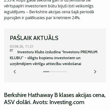
2.55%. Kopš gada sākuma gan šī uzņēmuma šie
vērtspapīri investoriem būtu bijuši ļoti veiksmīgs
ieguldījums – Berkshire akcijas cena šajā periodā
joprojām ir palēkusies par krietniem 24%.
PAŠLAIK AKTUĀLS
03.08.26, 11:21
03.08.
Investoru Klubs izsludina “Investoru PREMIUM
Kā es 
KLUBU” - slēgtu kopienu investoriem un
bīsta
uzņēmējiem vērtīgu attiecību veidošanai
Berkshire Hathaway B klases akcijas cena,
ASV dolāri. Avots: Investing.com