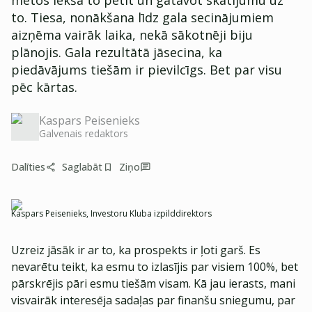
metos iekšā to pētīt un gatavot skatījumu uz
to. Tiesa, nonākšana līdz gala secinājumiem
aizņēma vairāk laika, nekā sākotnēji biju
plānojis. Gala rezultātā jāsecina, ka
piedāvājums tiešām ir pievilcīgs. Bet par visu
pēc kārtas.
Kaspars Peisenieks
Galvenais redaktors
Dalīties
Saglabāt
Ziņo
Kaspars Peisenieks, Investoru Kluba izpilddirektors
Uzreiz jāsāk ir ar to, ka prospekts ir ļoti garš. Es
nevarētu teikt, ka esmu to izlasījis par visiem 100%, bet
pārskrējis pāri esmu tiešām visam. Kā jau ierasts, mani
visvairāk interesēja sadaļas par finanšu sniegumu, par