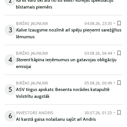
2
Kā es varu tikt ārā no šīs elles?
Korejas spekulāciju
bīstamais piemērs
BIRŽAS JAUNUMI
04.08.26, 23:35
3
Kalve
: Izaugsme nozīmē arī spēju pieņemt sarežģītus
lēmumus
BIRŽAS JAUNUMI
03.08.26, 06:44
4
Storent
kāpina ieņēmumus un gatavojas obligāciju
emisijai
BIRŽAS JAUNUMI
05.08.26, 00:49
5
ASV tirgus apskats: Besenta norādes katapultē
Volstrītu augstāk
INVESTORS ANDRIS
30.07.26, 01:25
6
AI karstā gaisa nolaišanu sajūt arī Andris