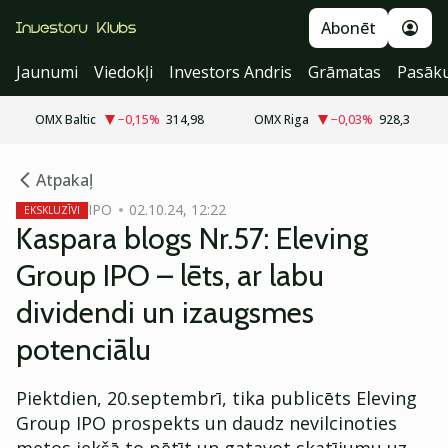
Abonēt
Jaunumi
Viedokļi
Investors Andris
Grāmatas
Pasāk
OMX Baltic
−0,15
%
314,98
OMX Riga
−0,03
%
928,3
cebook
Atpakaļ
Twitter)
IPO
02.10.24, 12:22
EKSKLUZĪVI
Kaspara blogs Nr.57: Eleving
kedIn
Group IPO – lēts, ar labu
ail
dividendi un izaugsmes
k
potenciālu
Piektdien, 20.septembrī, tika publicēts Eleving
Group IPO prospekts un daudz nevilcinoties