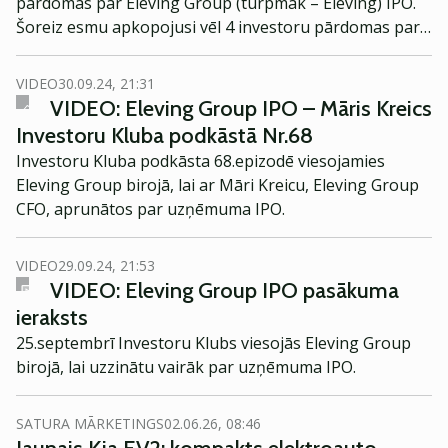
pārdomas par Eleving Group (turpmāk – Eleving) IPO.
Šoreiz esmu apkopojusi vēl 4 investoru pārdomas par
šo pašu tēmu. Jautāju viņu vērtējumu par šo IPO, kā arī
par vispārējo investoru noskaņojumu šobrīd.
VIDEO
30.09.24, 21:31
VIDEO: Eleving Group IPO – Māris Kreics
Investoru Kluba podkāstā Nr.68
Investoru Kluba podkāsta 68.epizodē viesojamies
Eleving Group birojā, lai ar Māri Kreicu, Eleving Group
CFO, aprunātos par uzņēmuma IPO.
VIDEO
29.09.24, 21:53
VIDEO: Eleving Group IPO pasākuma
ieraksts
25.septembrī Investoru Klubs viesojās Eleving Group
birojā, lai uzzinātu vairāk par uzņēmuma IPO.
SATURA MĀRKETINGS
02.06.26, 08:46