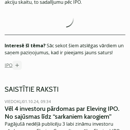
akciju skaitu, to sadalījumu pēc IPO.
Interesē šī tēma?
Sāc sekot šiem atslēgas vārdiem un
saņem paziņojumus, kad ir pieejams jauns saturs!
IPO
SAISTĪTIE RAKSTI
VIEDOKĻI
01.10.24, 09:34
Vēl 4 investoru pārdomas par Eleving IPO.
No sajūsmas līdz “sarkaniem karogiem”
Pagājušā nedēļā
publicēju
3 labi zināmu investoru