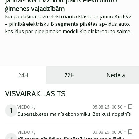
Jaunais Kia EV2: kompakts elektroauto
ģimenes vajadzībām
Kia paplašina savu elektroauto klāstu ar jauno Kia EV2
– pilnībā elektrisku B segmenta pilsētas apvidus auto,
kas kļūs par pieejamāko modeli Kia elektroauto saimē
Eiropā. Modelis izstrādāts ar mērķi piedāvāt ģimenēm
praktisku un tehnoloģiski modernu automobili
ikdienas vajadzībām.
24H
72H
Nedēļa
VISVAIRĀK LASĪTS
VIEDOKĻI
05.08.26, 00:50
1
Supertabletes mainīs ekonomiku. Bet kurš nopelnīs
VIEDOKĻI
03.08.26, 00:30