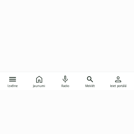
Izvēlne
Jaunumi
Radio
Meklēt
Ieiet portālā
Gunāra Astras iela 8B, Rīga, LV-1082