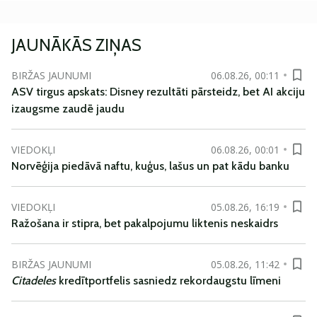
JAUNĀKĀS ZIŅAS
BIRŽAS JAUNUMI
06.08.26, 00:11
ASV tirgus apskats: Disney rezultāti pārsteidz, bet AI akciju
izaugsme zaudē jaudu
VIEDOKĻI
06.08.26, 00:01
Norvēģija piedāvā naftu, kuģus, lašus un pat kādu banku
VIEDOKĻI
05.08.26, 16:19
Ražošana ir stipra, bet pakalpojumu liktenis neskaidrs
BIRŽAS JAUNUMI
05.08.26, 11:42
Citadeles
kredītportfelis sasniedz rekordaugstu līmeni