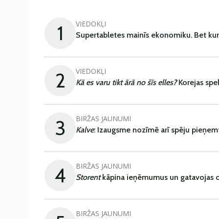
VIEDOKĻI
1
Supertabletes mainīs ekonomiku. Bet kur
VIEDOKĻI
2
Kā es varu tikt ārā no šīs elles?
Korejas spe
BIRŽAS JAUNUMI
3
Kalve
: Izaugsme nozīmē arī spēju pieņem
BIRŽAS JAUNUMI
4
Storent
kāpina ieņēmumus un gatavojas ob
BIRŽAS JAUNUMI