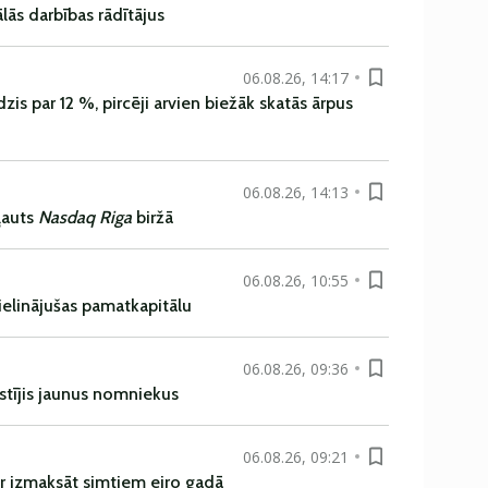
ās darbības rādītājus
06.08.26, 14:17
is par 12 %, pircēji arvien biežāk skatās ārpus
06.08.26, 14:13
ļauts
Nasdaq Riga
biržā
06.08.26, 10:55
ielinājušas pamatkapitālu
06.08.26, 09:36
istījis jaunus nomniekus
06.08.26, 09:21
r izmaksāt simtiem eiro gadā