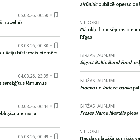
airBaltic
publicē operacionāl
05.08.26, 00:50
VIEDOKĻI
š nopelnīs
Mājokļu finansējums pieaudz
Rīgas
03.08.26, 00:30
kulāciju bīstamais piemērs
BIRŽAS JAUNUMI
Signet Baltic Bond Fund
iek
04.08.26, 23:35
BIRŽAS JAUNUMI
t sarežģītus lēmumus
Indexo
un
Indexo banka
pal
BIRŽAS JAUNUMI
03.08.26, 06:44
Preses Nama Kvartāls
piesa
ligāciju emisijai
VIEDOKĻI
05.08.26, 00:49
Naudas glabāšana mājās va