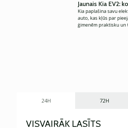
Jaunais Kia EV2: 
Kia paplašina savu elek
auto, kas kļūs par piee
ģimenēm praktisku un t
24H
72H
VISVAIRĀK LASĪTS