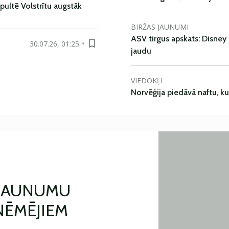
pultē Volstrītu augstāk
BIRŽAS JAUNUMI
ASV tirgus apskats: Disney 
30.07.26, 01:25
jaudu
VIEDOKĻI
Norvēģija piedāvā naftu, k
 JAUNUMU
ŅĒMĒJIEM