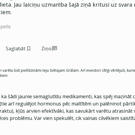
lieta. Jau laiciņu uzmanība šajā ziņā kritusi uz svara
iem.
pelis
Saglabāt
Ziņo
varētu būt pielīdzināmi teju Svētajam Grālam. Arī investori cītīgi vērtējuši,
itiem
, ka šādi jaunie semaglutīdu medikamenti, kas spēj mazināt c
 (tie arī regulējot hormonus pēc maltītēm un palēninot pārti
ktu), kļūs arvien efektīvāki, kas savukārt varētu atrasināt v
ces problēmu. Var vien spekulēt, cik vainas cilvēkiem saistīta