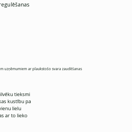
 regulēšanas
 kuriem uzņēmumiem ar plaukstošo svara zaudēšanas
ilvēku tieksmi
kas kustību pa
ienu lielu
s ar to lieko