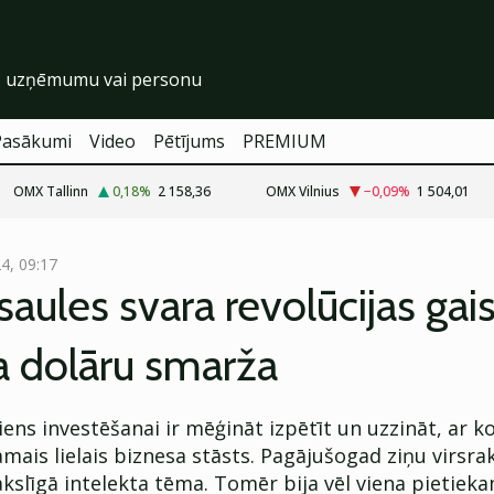
Pasākumi
Video
Pētījums
PREMIUM
OMX Tallinn
0,18
%
2 158,36
OMX Vilnius
−0,09
%
1 504,01
24, 09:17
saules svara revolūcijas gai
a dolāru smarža
iens investēšanai ir mēģināt izpētīt un uzzināt, ar k
amais lielais biznesa stāsts. Pagājušogad ziņu virsra
ākslīgā intelekta tēma. Tomēr bija vēl viena pietieka