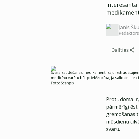
interesanta 
medikament
Jānis Šķu
Redaktors
Dalīties
Svara zaudēšanas medikamenti zāļu izstrādātajiem 
medicīnu varētu būt priekšrocība, ja salīdzina ar c
Foto:
Scanpix
Proti, doma ir
pārmērīgi ēst
gremošanas tra
mūsdienu cilvē
svaru.