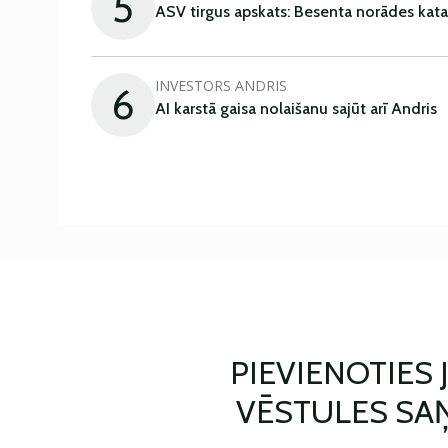
5
ASV tirgus apskats: Besenta norādes kata
INVESTORS ANDRIS
6
AI karstā gaisa nolaišanu sajūt arī Andris
PIEVIENOTIES
VĒSTULES SA