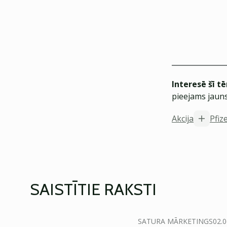
Interesē šī t
pieejams jauns
Akcija
Pfiz
SAISTĪTIE RAKSTI
SATURA MĀRKETINGS
02.0