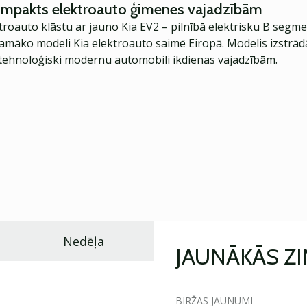
kompakts elektroauto ģimenes vajadzībām
troauto klāstu ar jauno Kia EV2 – pilnībā elektrisku B segme
jamāko modeli Kia elektroauto saimē Eiropā. Modelis izstrād
ehnoloģiski modernu automobili ikdienas vajadzībām.
Nedēļa
JAUNĀKĀS Z
BIRŽAS JAUNUMI