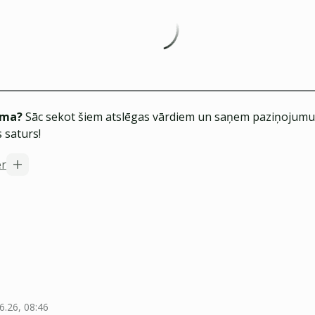
ēma?
Sāc sekot šiem atslēgas vārdiem un saņem paziņojumus
 saturs!
er
6.26, 08:46