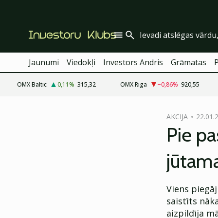
Jaunumi
Viedokļi
Investors Andris
Grāmatas
OMX Baltic
0,11
%
315,32
OMX Riga
−0,86
%
920,55
cebook
AKCIJA
22.01.
Twitter)
Pie pa
kedIn
jūtam
ail
k
Viens piegāj
saistīts nāk
aizpildīja m