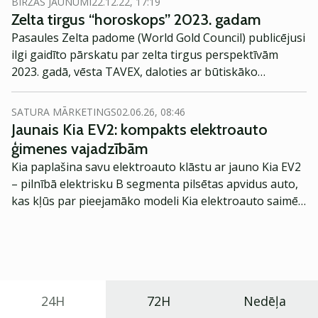
BIRŽAS JAUNUMI
22.12.22, 17:19
kāpuma rekordi un ģeopolitiskie draudi kļuva par
Zelta tirgus “horoskops” 2023. gadam
galvenajiem pieprasījuma iemesliem, informē Andris
Pasaules Zelta padome (World Gold Council) publicējusi
Arhipenko, Tavex SIA valdes priekšsēdētājs.
ilgi gaidīto pārskatu par zelta tirgus perspektīvām
2023. gadā, vēsta TAVEX, daloties ar būtiskāko
informāciju par to.
SATURA MĀRKETINGS
02.06.26, 08:46
Jaunais Kia EV2: kompakts elektroauto
ģimenes vajadzībām
Kia paplašina savu elektroauto klāstu ar jauno Kia EV2
– pilnībā elektrisku B segmenta pilsētas apvidus auto,
kas kļūs par pieejamāko modeli Kia elektroauto saimē
Eiropā. Modelis izstrādāts ar mērķi piedāvāt ģimenēm
praktisku un tehnoloģiski modernu automobili
ikdienas vajadzībām.
24H
72H
Nedēļa