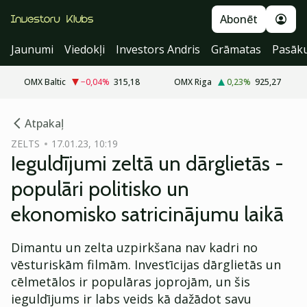
Abonēt
Jaunumi
Viedokļi
Investors Andris
Grāmatas
Pasāk
OMX Baltic
−0,04
%
315,18
OMX Riga
0,23
%
925,27
cebook
Atpakaļ
Twitter)
ZELTS
17.01.23, 10:19
Ieguldījumi zeltā un dārglietās -
kedIn
populāri politisko un
ail
ekonomisko satricinājumu laikā
k
Dimantu un zelta uzpirkšana nav kadri no
vēsturiskām filmām. Investīcijas dārglietās un
cēlmetālos ir populāras joprojām, un šis
ieguldījums ir labs veids kā dažādot savu