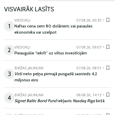
VISVAIRĀK LASĪTS
VIEDOKĻI
07.08.26, 00:35
1
Naftas cena zem 80 dolāriem; vai pasaules
ekonomika var uzelpot
VIEDOKĻI
07.08.26, 09:07
2
Pieaugušie “iekrīt” uz viltus investīcijām
BIRŽAS JAUNUMI
07.08.26, 08:51
3
Virši
neto peļņa pirmajā pusgadā sasniedz 4,2
miljonus eiro
BIRŽAS JAUNUMI
06.08.26, 14:13
4
Signet Baltic Bond Fund
iekļauts
Nasdaq Riga
biržā