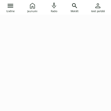
Izvēlne
Jaunumi
Radio
Meklēt
Ieiet portālā
Gunāra Astras iela 8B, Rīga, LV-1082
janis.skupelis@investoruklubs.lv
Abonē
Abonē jaunumus
Reklāma
Publikāciju lietošanas
Vispārējie noteikumi
tiesības
Privātuma politika
Pārtraukt abonēšanu
Iestatījumu pārvaldība