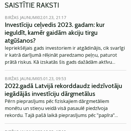
SAISTĪTIE RAKSTI
BIRŽAS JAUNUMI
02.01.23, 21:17
Investīciju ceļvedis 2023. gadam: kur
ieguldīt, kamēr gaidām akciju tirgu
atgūšanos?
Iepriekšējais gads investoriem ir atgādinājis, cik svarīgi
ir katrā darījumā rēķināt paredzamo peļņu, paturot
prātā riskus. Kā izskatās šis gads dažādām aktīvu
klasēm no riska un atdeves viedokļa?
BIRŽAS JAUNUMI
05.01.23, 09:53
2022.gadā Latvijā rekorddaudz iedzīvotāju
iegādājās investīciju dārgmetālus
Pērn pieprasījums pēc fiziskajiem dārgmetāliem
monētu un stieņu veidā visā pasaulē piedzīvoja
rekordu. Tajā pašā laikā pieprasījums pēc "papīra"
dārgmetāliem (ETF veidā) pasaulē strauji saruka, par
ko liecina World Gold Council statistika. Inflācijas