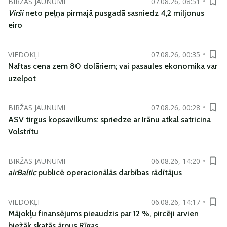
BIRŽAS JAUNUMI
07.08.26, 08:51
Virši
neto peļņa pirmajā pusgadā sasniedz 4,2 miljonus
eiro
VIEDOKĻI
07.08.26, 00:35
Naftas cena zem 80 dolāriem; vai pasaules ekonomika var
uzelpot
BIRŽAS JAUNUMI
07.08.26, 00:28
ASV tirgus kopsavilkums: spriedze ar Irānu atkal satricina
Volstrītu
BIRŽAS JAUNUMI
06.08.26, 14:20
airBaltic
publicē operacionālās darbības rādītājus
VIEDOKĻI
06.08.26, 14:17
Mājokļu finansējums pieaudzis par 12 %, pircēji arvien
biežāk skatās ārpus Rīgas