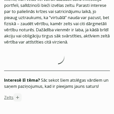
portfeli, salīdzinoši bieži izvēlas zeltu. Parasti interese
par to palielinās krīzes vai satricinājumu laikā, jo
pieaug uztraukums, ka “virtuālā” nauda var pazust, bet
fiziskā – zaudēt vērtību, kamēr zelts vai citi dārgmetāli
vērtību noturēs. Dažādība vienmēr ir laba, ja kādā brīdī
akciju vai obligāciju tirgus sāk svārstīties, aktīviem zeltā
vērtība var attīstīties citā virzienā.
Interesē šī tēma?
Sāc sekot šiem atslēgas vārdiem un
saņem paziņojumus, kad ir pieejams jauns saturs!
Zelts