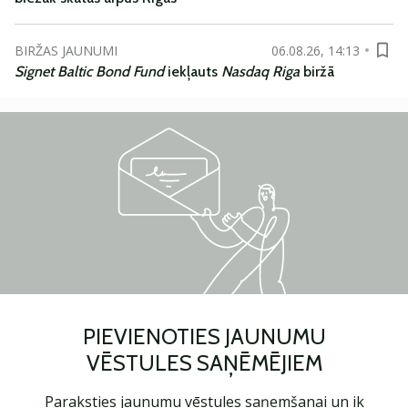
BIRŽAS JAUNUMI
06.08.26, 14:13
Signet Baltic Bond Fund
iekļauts
Nasdaq Riga
biržā
PIEVIENOTIES JAUNUMU
VĒSTULES SAŅĒMĒJIEM
Paraksties jaunumu vēstules saņemšanai un ik