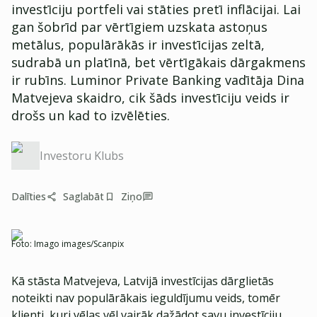
investīciju portfeli vai stāties pretī inflācijai. Lai
gan šobrīd par vērtīgiem uzskata astoņus
metālus, populārākās ir investīcijas zeltā,
sudrabā un platīnā, bet vērtīgākais dārgakmens
ir rubīns. Luminor Private Banking vadītāja Dina
Matvejeva skaidro, cik šāds investīciju veids ir
drošs un kad to izvēlēties.
Investoru Klubs
Dalīties
Saglabāt
Ziņo
Foto:
Imago images/Scanpix
Kā stāsta Matvejeva, Latvijā investīcijas dārglietās
noteikti nav populārākais ieguldījumu veids, tomēr
klienti, kuri vēlas vēl vairāk dažādot savu investīciju