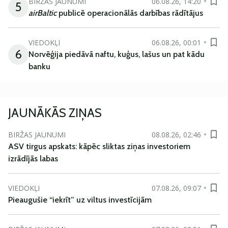
BIRŽAS JAUNUMI
06.08.26, 14:20
5
airBaltic
publicē operacionālās darbības rādītājus
VIEDOKĻI
06.08.26, 00:01
6
Norvēģija piedāvā naftu, kuģus, lašus un pat kādu
banku
JAUNĀKĀS ZIŅAS
BIRŽAS JAUNUMI
08.08.26, 02:46
ASV tirgus apskats: kāpēc sliktas ziņas investoriem
izrādījās labas
VIEDOKĻI
07.08.26, 09:07
Pieaugušie “iekrīt” uz viltus investīcijām