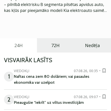
– pilnībā elektrisku B segmenta pilsētas apvidus auto,
kas kļūs par pieejamāko modeli Kia elektroauto saimē
Eiropā. Modelis izstrādāts ar mērķi piedāvāt ģimenēm
praktisku un tehnoloģiski modernu automobili
ikdienas vajadzībām.
24H
72H
Nedēļa
VISVAIRĀK LASĪTS
VIEDOKĻI
07.08.26, 00:35
1
Naftas cena zem 80 dolāriem; vai pasaules
ekonomika var uzelpot
VIEDOKĻI
07.08.26, 09:07
2
Pieaugušie “iekrīt” uz viltus investīcijām