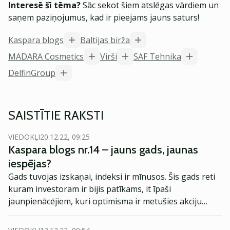
Interesē šī tēma?
Sāc sekot šiem atslēgas vārdiem un
saņem paziņojumus, kad ir pieejams jauns saturs!
Kaspara blogs
Baltijas birža
MADARA Cosmetics
Virši
SAF Tehnika
DelfinGroup
SAISTĪTIE RAKSTI
VIEDOKĻI
20.12.22, 09:25
Kaspara blogs nr.14 – jauns gads, jaunas
iespējas?
Gads tuvojas izskaņai, indeksi ir mīnusos. Šis gads reti
kuram investoram ir bijis patīkams, it īpaši
jaunpienācējiem, kuri optimisma ir metušies akciju
tirgos. Skaidrs ir tas, ka nākamais gads nesīs jaunas
iespējas. Tiesa, tās var nebūt nemaz tik acīmredzamas