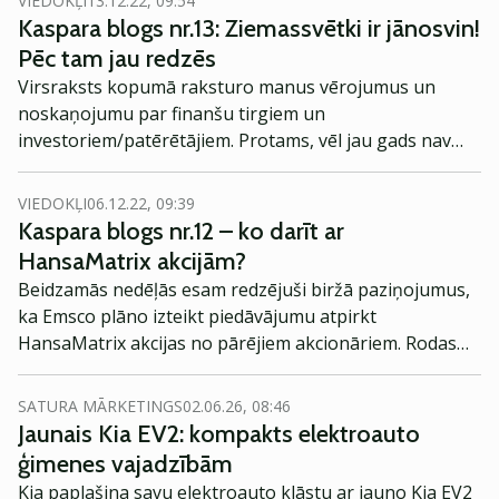
VIEDOKĻI
13.12.22, 09:54
un citreiz pat maldīgi nepatīkamas.
Kaspara blogs nr.13: Ziemassvētki ir jānosvin!
Pēc tam jau redzēs
Virsraksts kopumā raksturo manus vērojumus un
noskaņojumu par finanšu tirgiem un
investoriem/patērētājiem. Protams, vēl jau gads nav
izskanējis, vēl priekšā ir gandrīz 3 nedēļas un 3 nedēļas
finanšu tirgiem nav īss periods.
VIEDOKĻI
06.12.22, 09:39
Kaspara blogs nr.12 – ko darīt ar
HansaMatrix akcijām?
Beidzamās nedēļās esam redzējuši biržā paziņojumus,
ka Emsco plāno izteikt piedāvājumu atpirkt
HansaMatrix akcijas no pārējiem akcionāriem. Rodas
jautājums – ko darīt ar HansaMatrix akcijām? Pagaidām
informācija ir tik skopa, ka neko konkrētu izsecināt
SATURA MĀRKETINGS
02.06.26, 08:46
nevar. Taču atļaušos šajā rakstā izteikt dažus
Jaunais Kia EV2: kompakts elektroauto
minējumus un pieņēmumus.
ģimenes vajadzībām
Kia paplašina savu elektroauto klāstu ar jauno Kia EV2