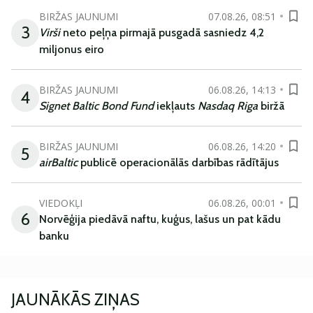
BIRŽAS JAUNUMI
07.08.26, 08:51
3
Virši
neto peļņa pirmajā pusgadā sasniedz 4,2
miljonus eiro
BIRŽAS JAUNUMI
06.08.26, 14:13
4
Signet Baltic Bond Fund
iekļauts
Nasdaq Riga
biržā
BIRŽAS JAUNUMI
06.08.26, 14:20
5
airBaltic
publicē operacionālās darbības rādītājus
VIEDOKĻI
06.08.26, 00:01
6
Norvēģija piedāvā naftu, kuģus, lašus un pat kādu
banku
JAUNĀKĀS ZIŅAS