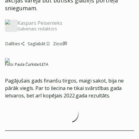
akcijas varēja būt būtisks glābiņš portfeļa
sniegumam.
Kaspars Peisenieks
Galvenais redaktors
Dalīties
Saglabāt
Ziņo
Foto:
Paula Čurkste/LETA
Pagājušais gads finanšu tirgos, maigi sakot, bija ne
pārāk viegls. Par to liecina ne tikai svārstības gada
ietvaros, bet arī kopējais 2022.gada rezultāts.