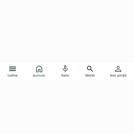
Izvēlne
Jaunumi
Radio
Meklēt
Ieiet portālā
Gunāra Astras iela 8B, Rīga, LV-1082
janis.skupelis@investoruklubs.lv