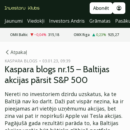
Abonēt
Jaunumi
Viedokļi
Investors Andris
Grāmatas
Pasāk
OMX Baltic
−0,04
%
315,18
OMX Riga
0,23
%
925,27
cebook
Atpakaļ
Twitter)
KASPARA BLOGS
03.01.23, 09:39
Kaspara blogs nr.15 – Baltijas
kedIn
akcijas pārsit S&P 500
ail
Nereti no investoriem dzirdu uzskatus, ka te
k
Baltijā nav ko darīt. Daži pat vispār nezina, ka ir
pieejamas arī vietējo uzņēmumu akcijas, bet
zina vai pat ir nopirkuši Apple vai Tesla akcijas.
Pagājušā gada rezultāti parāda to, ka Baltijas