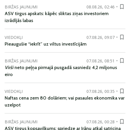
BIRŽAS JAUNUMI
08.08.26, 02:46
ASV tirgus apskats: kāpēc sliktas ziņas investoriem
izrādījās labas
VIEDOKĻI
07.08.26, 09:07
Pieaugušie “iekrīt” uz viltus investīcijām
BIRŽAS JAUNUMI
07.08.26, 08:51
Virši
neto peļņa pirmajā pusgadā sasniedz 4,2 miljonus
eiro
VIEDOKĻI
07.08.26, 00:35
Naftas cena zem 80 dolāriem; vai pasaules ekonomika var
uzelpot
BIRŽAS JAUNUMI
07.08.26, 00:28
ASV tirgus kopsavilkums: spriedze ar Irānu atkal satricina