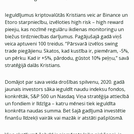
Ieguldījumus kriptovalūtās Kristians veic ar Binance un
Etoro starpniecību, izvēloties high risk – high reward
pieeju, kas nozīmē regulāru ikdienas monitoringu un
biežus tirdzniecības darījumus. Pagājušajā gadā viņš
veica aptuveni 100 treidus. “Pārsvarā izvēlos swing
trade piegājienu. Skatos, kad kustība ir, piemēram, -5%,
un pērku. Kad ir +5%, pārdodu, gūstot 10% peļņu,” savā
stratēģijā dalās Kristians.
Domājot par sava veida drošības spilvenu, 2020. gadā
jaunais investors sāka ieguldīt naudu indeksu fondos,
konkrētāk, S&P 500 un Nasdaq. Viņa stratēģija attiecībā
un fondiem ir līdzīga – katru mēnesi tiek ieguldīta
konkrēta naudas summa. Bet šajā gadījumā investētie
finanšu līdzekļi vairāk vai mazāk ir atstāti pašplūsmā.