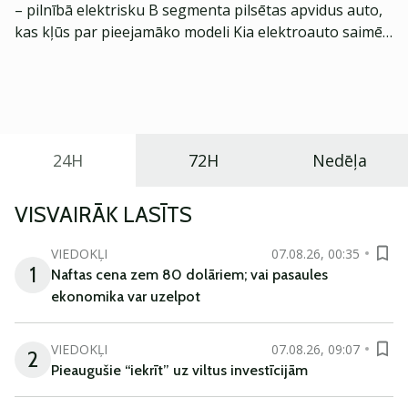
– pilnībā elektrisku B segmenta pilsētas apvidus auto,
kas kļūs par pieejamāko modeli Kia elektroauto saimē
Eiropā. Modelis izstrādāts ar mērķi piedāvāt ģimenēm
praktisku un tehnoloģiski modernu automobili
ikdienas vajadzībām.
24H
72H
Nedēļa
VISVAIRĀK LASĪTS
VIEDOKĻI
07.08.26, 00:35
1
Naftas cena zem 80 dolāriem; vai pasaules
ekonomika var uzelpot
VIEDOKĻI
07.08.26, 09:07
2
Pieaugušie “iekrīt” uz viltus investīcijām