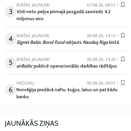
BIRŽAS JAUNUMI
07.08.26, 08:51
3
Virši
neto peļņa pirmajā pusgadā sasniedz 4,2
miljonus eiro
BIRŽAS JAUNUMI
06.08.26, 14:13
4
Signet Baltic Bond Fund
iekļauts
Nasdaq Riga
biržā
BIRŽAS JAUNUMI
06.08.26, 14:20
5
airBaltic
publicē operacionālās darbības rādītājus
VIEDOKĻI
06.08.26, 00:01
6
Norvēģija piedāvā naftu, kuģus, lašus un pat kādu
banku
JAUNĀKĀS ZIŅAS