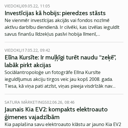
VIEDOKĻI
09.05.22, 11:05
Investīcijas kā hobijs: pieredzes stāsts
Ne vienmēr investīcijas akcijās vai fondos nozīmē
aktīvu darbību diendienā. Ir cilvēki, kas izvēlas ieguldīt
savus finanšu līdzekļus pasīvi hobija līmenī,
iegādājoties vērtspapīrus un gaidot, ka ieguldītā nauda
nesīs augļus - dividenžu vai arī akciju vērtības
VIEDOKĻI
17.05.22, 09:42
pieaugumā. Aiga Pelane, Latvijas Radio Ziņu dienesta
Elīna Kursīte: Ir muļķīgi turēt naudu “zeķē”,
producente, ir izvēlējusies šo ieguldījumu stratēģiju, un
labāk pirkt akcijas
viņas ceļš investīciju pasaulē aizsākās jau pirms 2008.
Sociālantropoloģe un fotogrāfe Elīna Kursīte
gada krīzes.
ieguldījumus akciju tirgos veic jau kopš 2008. gada.
Tiesa, kā viņa pati atzīst, viņas pieeja visdrīzāk nav
pareizākā un drošākā, jo viņa neveic pamatīgas un
dziļas datu analīzes pirms akciju vai fondu iegādes,
SATURA MĀRKETINGS
02.06.26, 08:46
vairāk paļaujas uz intuīciju un saviem ieradumiem. Vai
Jaunais Kia EV2: kompakts elektroauto
tā ir efektīva pieeja?
ģimenes vajadzībām
Kia paplašina savu elektroauto klāstu ar jauno Kia EV2