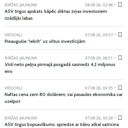
BIRŽAS JAUNUMI
08.08.26, 02:46
ASV tirgus apskats: kāpēc sliktas ziņas investoriem
izrādījās labas
VIEDOKĻI
07.08.26, 09:07
Pieaugušie “iekrīt” uz viltus investīcijām
BIRŽAS JAUNUMI
07.08.26, 08:51
Virši
neto peļņa pirmajā pusgadā sasniedz 4,2 miljonus
eiro
VIEDOKĻI
07.08.26, 00:35
Naftas cena zem 80 dolāriem; vai pasaules ekonomika var
uzelpot
BIRŽAS JAUNUMI
07.08.26, 00:28
ASV tirgus kopsavilkums: spriedze ar Irānu atkal satricina