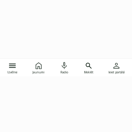
Izvēlne
Jaunumi
Radio
Meklēt
Ieiet portālā
Gunāra Astras iela 8B, Rīga, LV-1082
janis.skupelis@investoruklubs.lv