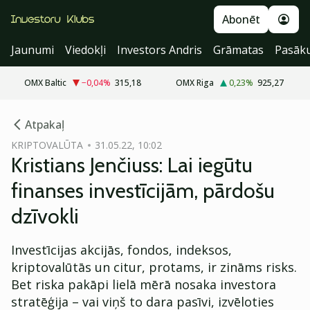
Abonēt
Jaunumi
Viedokļi
Investors Andris
Grāmatas
Pasāk
OMX Baltic
−0,04
%
315,18
OMX Riga
0,23
%
925,27
cebook
cebook
Atpakaļ
Twitter)
Twitter)
KRIPTOVALŪTA
31.05.22, 10:02
Kristians Jenčiuss: Lai iegūtu
kedIn
kedIn
finanses investīcijām, pārdošu
ail
ail
dzīvokli
k
k
Investīcijas akcijās, fondos, indeksos,
kriptovalūtās un citur, protams, ir zināms risks.
Bet riska pakāpi lielā mērā nosaka investora
stratēģija – vai viņš to dara pasīvi, izvēloties