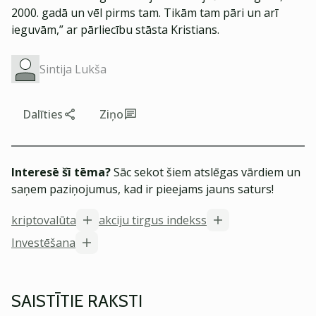
2000. gadā un vēl pirms tam. Tikām tam pāri un arī
ieguvām,” ar pārliecību stāsta Kristians.
Sintija Lukša
Dalīties
Ziņo
Interesē šī tēma?
Sāc sekot šiem atslēgas vārdiem un
saņem paziņojumus, kad ir pieejams jauns saturs!
kriptovalūta
akciju tirgus indekss
Investēšana
SAISTĪTIE RAKSTI