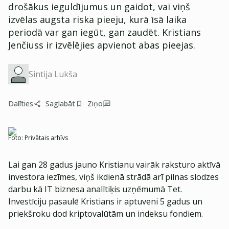
drošākus ieguldījumus un gaidot, vai viņš
izvēlas augsta riska pieeju, kurā īsā laika
periodā var gan iegūt, gan zaudēt. Kristians
Jenčiuss ir izvēlējies apvienot abas pieejas.
Sintija Lukša
Dalīties
Saglabāt
Ziņo
Foto:
Privātais arhīvs
Lai gan 28 gadus jauno Kristianu vairāk raksturo aktīvā
investora iezīmes, viņš ikdienā strādā arī pilnas slodzes
darbu kā IT biznesa analītiķis uzņēmumā Tet.
Investīciju pasaulē Kristians ir aptuveni 5 gadus un
priekšroku dod kriptovalūtām un indeksu fondiem.