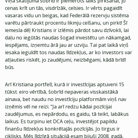
Viņa skatījumā šobrīd ir piemērots laiks pirkšanai, jo
cenas krīt un tās, visdrīzāk, celsies. Ir vērts pagaidīt
vasaras vidu un beigas, kad Federālā rezervju sistēma
varētu pārtraukt procentu likmju celšanu, un pirkt! Šī
iemesla dēļ Kristians ir izlēmis pārdot savu dzīvokli, lai
daļu no iegūtās naudas šogad investētu un nākamgad,
iespējams, izņemtu ārā jau ar uzviju. Tai pat laikā viņš
iesaka ieguldīt tos naudas līdzekļus, ar ko investors var
atļauties riskēt, jo zaudējumi, neizbēgami, kādā brīdī
būs.
Arī Kristiana portfelī, kurā ir investīcijas aptuveni 15
tūkst. eiro vērtībā, šobrīd nepaveras visskaistākā
ainava, bet naudu no investīciju platformām viņš nav
izņēmis vēl ne reizi. “Ja arī redzu kādai pozīcijai
zaudējumus, es nepārdodu, es gaidu, tā teikt, labākus
laikus. Es turpinu iet DCA ceļu, investējot papildu
finanšu līdzekļus konkrētajās pozīcijās. Jo tirgus ir
ciklisks. Mēs līdzīgā situācijā esam bijuši 2008. gadā,