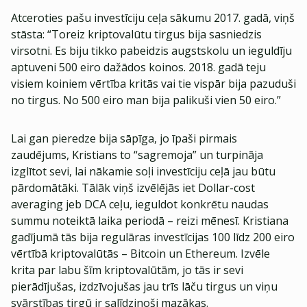
Atceroties pašu investīciju ceļa sākumu 2017. gadā, viņš
stāsta: “Toreiz kriptovalūtu tirgus bija sasniedzis
virsotni. Es biju tikko pabeidzis augstskolu un ieguldīju
aptuveni 500 eiro dažādos koinos. 2018. gadā teju
visiem koiniem vērtība kritās vai tie vispār bija pazuduši
no tirgus. No 500 eiro man bija palikuši vien 50 eiro.”
Lai gan pieredze bija sāpīga, jo īpaši pirmais
zaudējums, Kristians to “sagremoja” un turpināja
izglītot sevi, lai nākamie soļi investīciju ceļā jau būtu
pārdomātāki. Tālāk viņš izvēlējās iet Dollar-cost
averaging jeb DCA ceļu, ieguldot konkrētu naudas
summu noteiktā laika periodā – reizi mēnesī. Kristiana
gadījumā tās bija regulāras investīcijas 100 līdz 200 eiro
vērtībā kriptovalūtās – Bitcoin un Ethereum. Izvēle
krita par labu šīm kriptovalūtām, jo tās ir sevi
pierādījušas, izdzīvojušas jau trīs lāču tirgus un viņu
svārstības tirgū ir salīdzinoši mazākas.