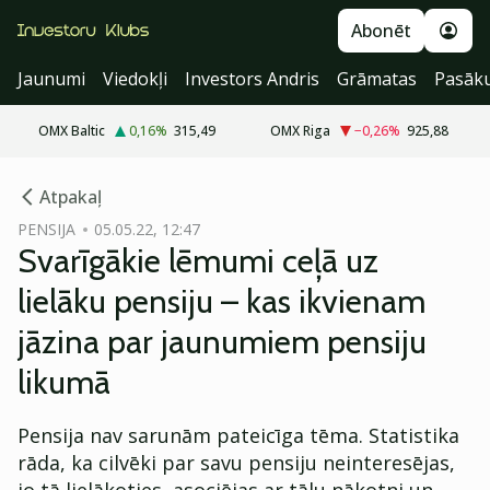
Abonēt
Jaunumi
Viedokļi
Investors Andris
Grāmatas
Pasāk
OMX Baltic
0,16
%
315,49
OMX Riga
−0,26
%
925,88
cebook
Atpakaļ
Twitter)
PENSIJA
05.05.22, 12:47
Svarīgākie lēmumi ceļā uz
kedIn
lielāku pensiju – kas ikvienam
ail
jāzina par jaunumiem pensiju
k
likumā
Pensija nav sarunām pateicīga tēma. Statistika
rāda, ka cilvēki par savu pensiju neinteresējas,