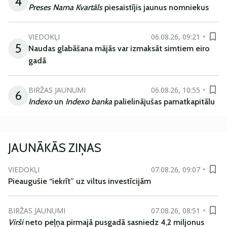
4
Preses Nama Kvartāls
piesaistījis jaunus nomniekus
VIEDOKĻI
06.08.26, 09:21
5
Naudas glabāšana mājās var izmaksāt simtiem eiro
gadā
BIRŽAS JAUNUMI
06.08.26, 10:55
6
Indexo
un
Indexo banka
palielinājušas pamatkapitālu
JAUNĀKĀS ZIŅAS
VIEDOKĻI
07.08.26, 09:07
Pieaugušie “iekrīt” uz viltus investīcijām
BIRŽAS JAUNUMI
07.08.26, 08:51
Virši
neto peļņa pirmajā pusgadā sasniedz 4,2 miljonus