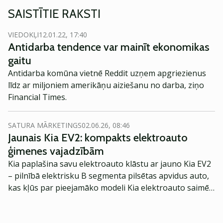
SAISTĪTIE RAKSTI
VIEDOKĻI
12.01.22, 17:40
Antidarba tendence var mainīt ekonomikas
gaitu
Antidarba komūna vietnē Reddit uzņem apgriezienus
līdz ar miljoniem amerikāņu aiziešanu no darba, ziņo
Financial Times.
SATURA MĀRKETINGS
02.06.26, 08:46
Jaunais Kia EV2: kompakts elektroauto
ģimenes vajadzībām
Kia paplašina savu elektroauto klāstu ar jauno Kia EV2
– pilnībā elektrisku B segmenta pilsētas apvidus auto,
kas kļūs par pieejamāko modeli Kia elektroauto saimē
Eiropā. Modelis izstrādāts ar mērķi piedāvāt ģimenēm
praktisku un tehnoloģiski modernu automobili