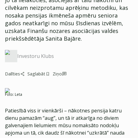
jo tā lielākoties, asociējas ar tālu nākotni un
cilvēkam neizprotamu aprēķinu metodiku, kas
nosaka pensijas ikmēneša apmēru seniora
gados neatkarīgi no mūsu šīsdienas izvēlēm,
uzskata Finanšu nozares asociācijas valdes
priekšsēdētāja Sanita Bajāre.
Investoru Klubs
Dalīties
Saglabāt
Ziņo
Foto:
Leta
Patiesībā viss ir vienkārši – nākotnes pensija katru
dienu pamazām “aug”, un tā ir atkarīga no diviem
galvenajiem lielumiem: mūsu nomaksāto nodokļu
apjoma un tā, cik daudz šī nākotnei “uzkrātā” nauda