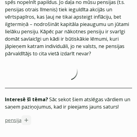
spēs nopelnīt papildus. Jo daļa no mūsu pensijas (t.s.
pensijas otrais līmenis) tiek ieguldīta akcijās un
vērtspapīros, kas ļauj ne tikai apsteigt inflāciju, bet
ilgtermiņā – nodrošināt kapitāla pieaugumu un jūtami
lielāku pensiju. Kāpēc par nākotnes pensiju ir svarīgi
domāt savlaicīgi un kādi ir būtiskākie lēmumi, kuri
jāpieņem katram individuāli, jo ne valsts, ne pensijas
pārvaldītājs to cita vietā izdarīt nevar?
Interesē šī tēma?
Sāc sekot šiem atslēgas vārdiem un
saņem paziņojumus, kad ir pieejams jauns saturs!
pensija