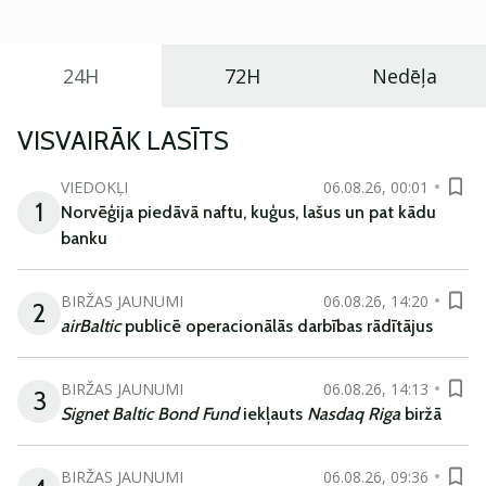
ikdienas vajadzībām.
24H
72H
Nedēļa
VISVAIRĀK LASĪTS
VIEDOKĻI
06.08.26, 00:01
1
Norvēģija piedāvā naftu, kuģus, lašus un pat kādu
banku
BIRŽAS JAUNUMI
06.08.26, 14:20
2
airBaltic
publicē operacionālās darbības rādītājus
BIRŽAS JAUNUMI
06.08.26, 14:13
3
Signet Baltic Bond Fund
iekļauts
Nasdaq Riga
biržā
BIRŽAS JAUNUMI
06.08.26, 09:36