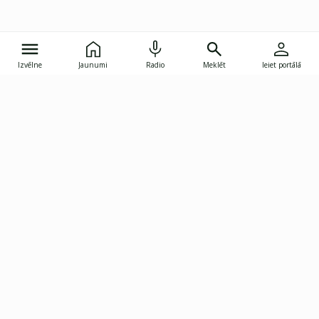
Izvēlne
Jaunumi
Radio
Meklēt
Ieiet portālā
Gunāra Astras iela 8B, Rīga, LV-1082
janis.skupelis@investoruklubs.lv
Abonē
Abonē jaunumus
Reklāma
Publikāciju lietošanas
Vispārējie noteikumi
tiesības
Privātuma politika
Pārtraukt abonēšanu