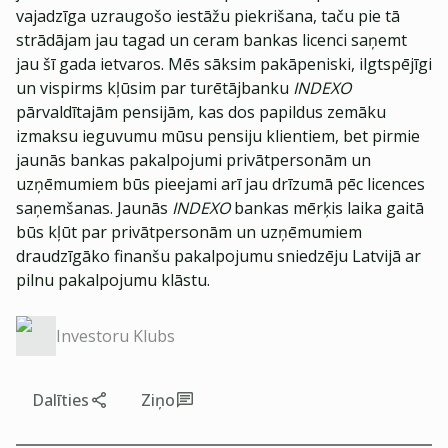
vajadzīga uzraugošo iestāžu piekrišana, taču pie tā
strādājam jau tagad un ceram bankas licenci saņemt
jau šī gada ietvaros. Mēs sāksim pakāpeniski, ilgtspējīgi
un vispirms kļūsim par turētājbanku
INDEXO
pārvaldītajām pensijām, kas dos papildus zemāku
izmaksu ieguvumu mūsu pensiju klientiem, bet pirmie
jaunās bankas pakalpojumi privātpersonām un
uzņēmumiem būs pieejami arī jau drīzumā pēc licences
saņemšanas. Jaunās
INDEXO
bankas mērķis laika gaitā
būs kļūt par privātpersonām un uzņēmumiem
draudzīgāko finanšu pakalpojumu sniedzēju Latvijā ar
pilnu pakalpojumu klāstu.
Investoru Klubs
Dalīties
Ziņo