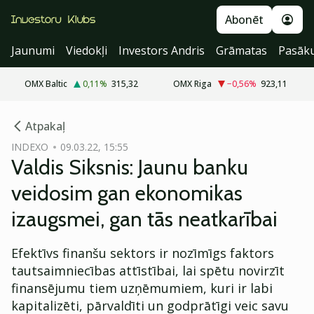
Abonēt
Jaunumi
Viedokļi
Investors Andris
Grāmatas
Pasāk
OMX Baltic
0,11
%
315,32
OMX Riga
−0,56
%
923,11
cebook
cebook
Atpakaļ
Twitter)
Twitter)
INDEXO
09.03.22, 15:55
Valdis Siksnis: Jaunu banku
kedIn
kedIn
veidosim gan ekonomikas
ail
ail
izaugsmei, gan tās neatkarībai
k
k
Efektīvs finanšu sektors ir nozīmīgs faktors
tautsaimniecības attīstībai, lai spētu novirzīt
finansējumu tiem uzņēmumiem, kuri ir labi
kapitalizēti, pārvaldīti un godprātīgi veic savu