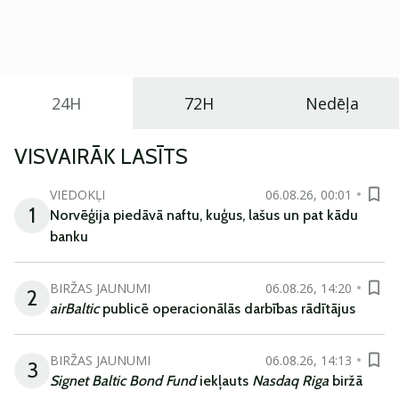
praktisku un tehnoloģiski modernu automobili
ikdienas vajadzībām.
24H
72H
Nedēļa
VISVAIRĀK LASĪTS
VIEDOKĻI
06.08.26, 00:01
1
Norvēģija piedāvā naftu, kuģus, lašus un pat kādu
banku
BIRŽAS JAUNUMI
06.08.26, 14:20
2
airBaltic
publicē operacionālās darbības rādītājus
BIRŽAS JAUNUMI
06.08.26, 14:13
3
Signet Baltic Bond Fund
iekļauts
Nasdaq Riga
biržā