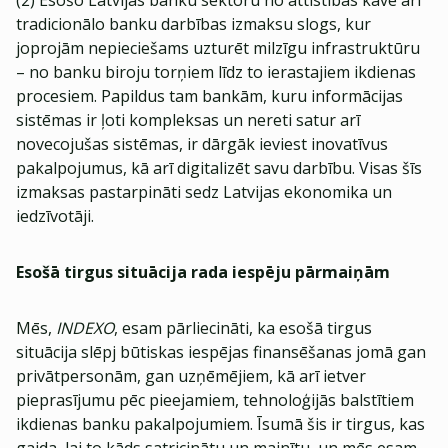
(2) Esošo Latvijas banku sektoru no attīstības kavē arī
tradicionālo banku darbības izmaksu slogs, kur
joprojām nepieciešams uzturēt milzīgu infrastruktūru
– no banku biroju torņiem līdz to ierastajiem ikdienas
procesiem. Papildus tam bankām, kuru informācijas
sistēmas ir ļoti kompleksas un nereti satur arī
novecojušas sistēmas, ir dārgāk ieviest inovatīvus
pakalpojumus, kā arī digitalizēt savu darbību. Visas šīs
izmaksas pastarpināti sedz Latvijas ekonomika un
iedzīvotāji.
Esošā tirgus situācija rada iespēju pārmaiņām
Mēs,
INDEXO
, esam pārliecināti, ka esošā tirgus
situācija slēpj būtiskas iespējas finansēšanas jomā gan
privātpersonām, gan uzņēmējiem, kā arī ietver
pieprasījumu pēc pieejamiem, tehnoloģijās balstītiem
ikdienas banku pakalpojumiem. Īsumā šis ir tirgus, kas