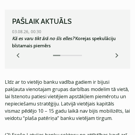
PAŠLAIK AKTUĀLS
03.08.26, 00:30
05.08.
Kā es varu tikt ārā no šīs elles?
Korejas spekulāciju
Super
bīstamais piemērs
Līdz ar to vietējo banku vadība gadiem ir bijusi
pakļauta vienotajam grupas darbības modelim tā vietā,
lai īstenotu patiesi vietējiem apstākļiem piemērotu un
nepieciešamu stratēģiju. Latvijā vietējais kapitāls
vismaz pēdējo 10 – 15 gadu laikā nav bijis mobilizēts, lai
veidotu “plaša patēriņa” banku vietējam tirgum.