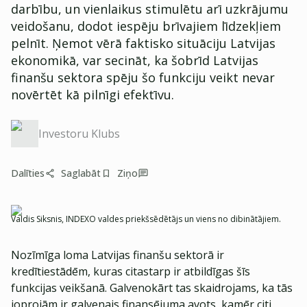
darbību, un vienlaikus stimulētu arī uzkrājumu
veidošanu, dodot iespēju brīvajiem līdzekļiem
pelnīt. Ņemot vērā faktisko situāciju Latvijas
ekonomikā, var secināt, ka šobrīd Latvijas
finanšu sektora spēju šo funkciju veikt nevar
novērtēt kā pilnīgi efektīvu.
Investoru Klubs
Dalīties
Saglabāt
Ziņo
Valdis Siksnis, INDEXO valdes priekšsēdētājs un viens no dibinātājiem.
Nozīmīga loma Latvijas finanšu sektorā ir
kredītiestādēm, kuras citastarp ir atbildīgas šīs
funkcijas veikšanā. Galvenokārt tas skaidrojams, ka tās
joprojām ir galvenais finansējuma avots, kamēr citi