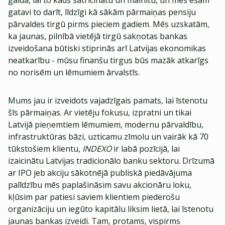
gaida, lai to kāds satricinātu un mainītu, un mēs esam
gatavi to darīt, līdzīgi kā sākām pārmaiņas pensiju
pārvaldes tirgū pirms pieciem gadiem. Mēs uzskatām,
ka jaunas, pilnībā vietējā tirgū sakņotas bankas
izveidošana būtiski stiprinās arī Latvijas ekonomikas
neatkarību - mūsu finanšu tirgus būs mazāk atkarīgs
no norisēm un lēmumiem ārvalstīs.
Mums jau ir izveidots vajadzīgais pamats, lai īstenotu
šīs pārmaiņas. Ar vietēju fokusu, izpratni un tikai
Latvijā pieņemtiem lēmumiem, modernu pārvaldību,
infrastruktūras bāzi, uzticamu zīmolu un vairāk kā 70
tūkstošiem klientu,
INDEXO
ir labā pozīcijā, lai
izaicinātu Latvijas tradicionālo banku sektoru. Drīzumā
ar IPO jeb akciju sākotnējā publiskā piedāvājuma
palīdzību mēs paplašināsim savu akcionāru loku,
kļūsim par patiesi saviem klientiem piederošu
organizāciju un iegūto kapitālu liksim lietā, lai īstenotu
jaunas bankas izveidi. Tam, protams, vispirms