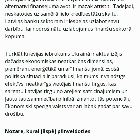
alternatīvi finansējuma avoti ir mazāk attīstīti. Tādējādi,
neskatoties uz samērā lielo kredītiestāžu skaitu,
Latvijas banku sektoram ir iespējas uzlabot savu
darbību, lai nodrošinātu uzlabojumus finanšu sektorā
kopumā.
Turklāt Krievijas iebrukums Ukrainā ir aktualizējis
dažādas ekonomiskās neatkarības dimensijas,
piemēram, enerģētikā un arī finanšu jomā. Esošā
politiskā situācija ir parādījusi, ka mums ir vajadzīgs
efektīvs, neatkarīgs vietējais finanšu tirgus, kas
sargātu Latvijas tirgu no ārējiem satricinājumiem un
ļautu tautsaimniecībai pilnībā izmantot tās potenciālu.
Ekonomiski spēcīga valsts var arī labāk gādāt par savu
drošību.
Nozare, kurai jāspēj pilnveidoties