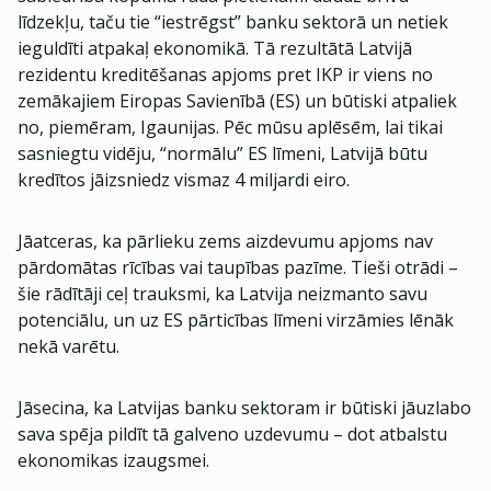
līdzekļu, taču tie “iestrēgst” banku sektorā un netiek
ieguldīti atpakaļ ekonomikā. Tā rezultātā Latvijā
rezidentu kreditēšanas apjoms pret IKP ir viens no
zemākajiem Eiropas Savienībā (ES) un būtiski atpaliek
no, piemēram, Igaunijas. Pēc mūsu aplēsēm, lai tikai
sasniegtu vidēju, “normālu” ES līmeni, Latvijā būtu
kredītos jāizsniedz vismaz 4 miljardi eiro.
Jāatceras, ka pārlieku zems aizdevumu apjoms nav
pārdomātas rīcības vai taupības pazīme. Tieši otrādi –
šie rādītāji ceļ trauksmi, ka Latvija neizmanto savu
potenciālu, un uz ES pārticības līmeni virzāmies lēnāk
nekā varētu.
Jāsecina, ka Latvijas banku sektoram ir būtiski jāuzlabo
sava spēja pildīt tā galveno uzdevumu – dot atbalstu
ekonomikas izaugsmei.