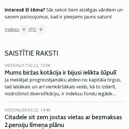
Interesē šī tēma?
Sāc sekot šiem atslēgas vārdiem un
saņem paziņojumus, kad ir pieejams jauns saturs!
Indexo
IPO
SAISTĪTIE RAKSTI
VIEDOKĻI
17.02.22, 12:08
Mums biržas kotācija ir bijusi ielikta šūpulī
Ja meklējat prognozējamāku atdevi no kapitāla tirgus,
tad labākais un arī vienkāršākais veids, kā to izdarīt,
nodrošinot diversifikāciju, ir indeksu fondu iegāde.
Domāju, ka tas būtu piemērots 90%
neprofesionālajiem investoriem, intervijā
VIEDOKĻI
09.03.22, 14:40
Investoruklubs.lv teic Indexo Valdes priekšsēdētājs un
Citadele sit zem jostas vietas ar bezmaksas
viens no dibinātājiem Valdis Siksnis.
2.pensiju līmeņa plānu