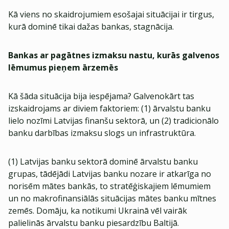
Kā viens no skaidrojumiem esošajai situācijai ir tirgus,
kurā dominē tikai dažas bankas, stagnācija.
Bankas ar pagātnes izmaksu nastu, kurās galvenos
lēmumus pieņem ārzemēs
Kā šāda situācija bija iespējama? Galvenokārt tas
izskaidrojams ar diviem faktoriem: (1) ārvalstu banku
lielo nozīmi Latvijas finanšu sektorā, un (2) tradicionālo
banku darbības izmaksu slogs un infrastruktūra.
(1) Latvijas banku sektorā dominē ārvalstu banku
grupas, tādējādi Latvijas banku nozare ir atkarīga no
norisēm mātes bankās, to stratēģiskajiem lēmumiem
un no makrofinansiālās situācijas mātes banku mītnes
zemēs. Domāju, ka notikumi Ukrainā vēl vairāk
palielinās ārvalstu banku piesardzību Baltijā.