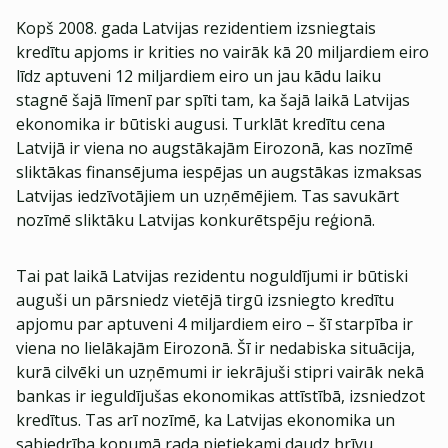
Kopš 2008. gada Latvijas rezidentiem izsniegtais
kredītu apjoms ir krities no vairāk kā 20 miljardiem eiro
līdz aptuveni 12 miljardiem eiro un jau kādu laiku
stagnē šajā līmenī par spīti tam, ka šajā laikā Latvijas
ekonomika ir būtiski augusi. Turklāt kredītu cena
Latvijā ir viena no augstākajām Eirozonā, kas nozīmē
sliktākas finansējuma iespējas un augstākas izmaksas
Latvijas iedzīvotājiem un uzņēmējiem. Tas savukārt
nozīmē sliktāku Latvijas konkurētspēju reģionā.
Tai pat laikā Latvijas rezidentu noguldījumi ir būtiski
auguši un pārsniedz vietējā tirgū izsniegto kredītu
apjomu par aptuveni 4 miljardiem eiro – šī starpība ir
viena no lielākajām Eirozonā. Šī ir nedabiska situācija,
kurā cilvēki un uzņēmumi ir iekrājuši stipri vairāk nekā
bankas ir ieguldījušas ekonomikas attīstībā, izsniedzot
kredītus. Tas arī nozīmē, ka Latvijas ekonomika un
sabiedrība kopumā rada pietiekami daudz brīvu