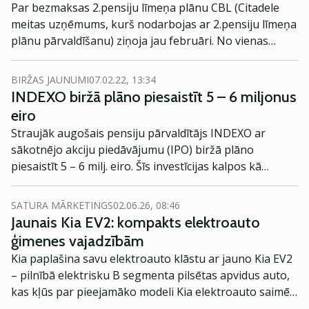
Par bezmaksas 2.pensiju līmeņa plānu CBL (Citadele
meitas uzņēmums, kurš nodarbojas ar 2.pensiju līmeņa
plānu pārvaldīšanu) ziņoja jau februāri. No vienas
puses lieliskas ziņas, jo ir pieejams 2.pensiju līmeņa
plāns bez pārvaldīšanas komisijas. No otras puses, ko
BIRŽAS JAUNUMI
07.02.22, 13:34
šāds solis nozīmē gaidāmajam Indexo IPO?
INDEXO biržā plāno piesaistīt 5 – 6 miljonus
eiro
Straujāk augošais pensiju pārvaldītājs INDEXO ar
sākotnējo akciju piedāvājumu (IPO) biržā plāno
piesaistīt 5 – 6 milj. eiro. Šīs investīcijas kalpos kā
sākotnējais kapitāls jaunas bankas dibināšanai, ko
iecerēts attīstīt par klientiem draudzīgāko finanšu
SATURA MĀRKETINGS
02.06.26, 08:46
pakalpojumu sniedzēju. Detalizēta informācija par IPO
Jaunais Kia EV2: kompakts elektroauto
procesā piedāvāto akciju daudzumu, cenu un akciju
ģimenes vajadzībām
sadales principiem tiks atspoguļota Prospektā pirms
Kia paplašina savu elektroauto klāstu ar jauno Kia EV2
IPO īstenošanas.
– pilnībā elektrisku B segmenta pilsētas apvidus auto,
kas kļūs par pieejamāko modeli Kia elektroauto saimē
Eiropā. Modelis izstrādāts ar mērķi piedāvāt ģimenēm