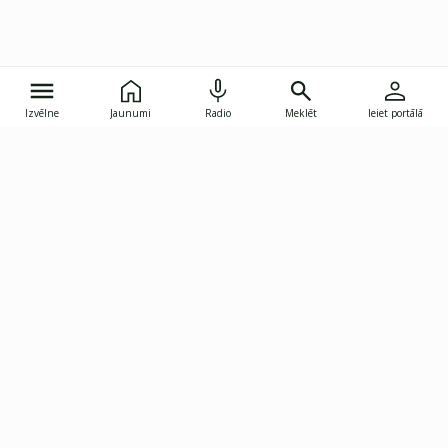
Izvēlne
Jaunumi
Radio
Meklēt
Ieiet portālā
Gunāra Astras iela 8B, Rīga, LV-1082
janis.skupelis@investoruklubs.lv
Abonē
Abonē jaunumus
Reklāma
Publikāciju lietošanas
Vispārējie noteikumi
tiesības