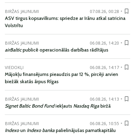
BIRŽAS JAUNUMI
07.08.26, 00:28
ASV tirgus kopsavilkums: spriedze ar Irānu atkal satricina
Volstrītu
BIRŽAS JAUNUMI
06.08.26, 14:20
airBaltic
publicē operacionālās darbības rādītājus
VIEDOKĻI
06.08.26, 14:17
Mājokļu finansējums pieaudzis par 12 %, pircēji arvien
biežāk skatās ārpus Rīgas
BIRŽAS JAUNUMI
06.08.26, 14:13
Signet Baltic Bond Fund
iekļauts
Nasdaq Riga
biržā
BIRŽAS JAUNUMI
06.08.26, 10:55
Indexo
un
Indexo banka
palielinājušas pamatkapitālu