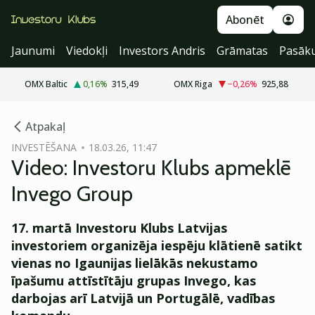
Abonēt
Jaunumi
Viedokļi
Investors Andris
Grāmatas
Pasāk
OMX Baltic
0,16
%
315,49
OMX Riga
−0,26
%
925,88
cebook
cebook
Atpakaļ
Twitter)
Twitter)
INVESTĒŠANA
18.03.26, 11:47
Video: Investoru Klubs apmeklē
kedIn
kedIn
Invego Group
ail
ail
17. martā Investoru Klubs Latvijas
k
k
investoriem organizēja iespēju klātienē satikt
vienas no Igaunijas lielākās nekustamo
īpašumu attīstītāju grupas Invego, kas
darbojas arī Latvijā un Portugālē, vadības