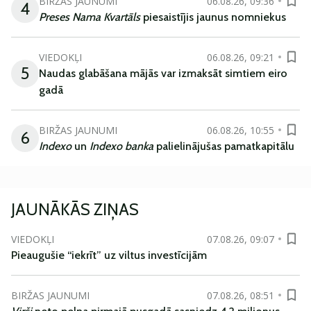
BIRŽAS JAUNUMI
06.08.26, 09:36
4
Preses Nama Kvartāls
piesaistījis jaunus nomniekus
VIEDOKĻI
06.08.26, 09:21
5
Naudas glabāšana mājās var izmaksāt simtiem eiro
gadā
BIRŽAS JAUNUMI
06.08.26, 10:55
6
Indexo
un
Indexo banka
palielinājušas pamatkapitālu
JAUNĀKĀS ZIŅAS
VIEDOKĻI
07.08.26, 09:07
Pieaugušie “iekrīt” uz viltus investīcijām
BIRŽAS JAUNUMI
07.08.26, 08:51