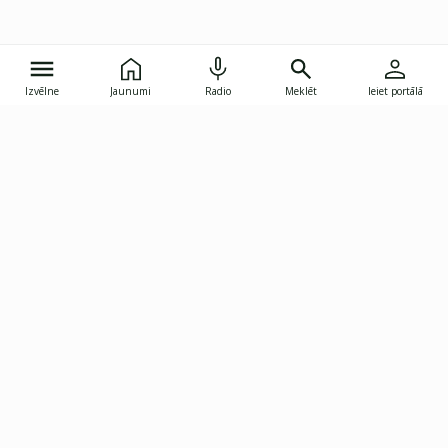
Izvēlne
Jaunumi
Radio
Meklēt
Ieiet portālā
Gunāra Astras iela 8B, Rīga, LV-1082
janis.skupelis@investoruklubs.lv
Abonē
Abonē jaunumus
Reklāma
Publikāciju lietošanas
Vispārējie noteikumi
tiesības
Privātuma politika
Pārtraukt abonēšanu