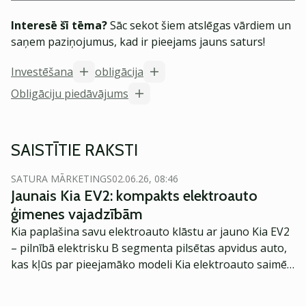
Interesē šī tēma?
Sāc sekot šiem atslēgas vārdiem un
saņem paziņojumus, kad ir pieejams jauns saturs!
Investēšana
obligācija
Obligāciju piedāvājums
SAISTĪTIE RAKSTI
SATURA MĀRKETINGS
02.06.26, 08:46
Jaunais Kia EV2: kompakts elektroauto
ģimenes vajadzībām
Kia paplašina savu elektroauto klāstu ar jauno Kia EV2
– pilnībā elektrisku B segmenta pilsētas apvidus auto,
kas kļūs par pieejamāko modeli Kia elektroauto saimē
Eiropā. Modelis izstrādāts ar mērķi piedāvāt ģimenēm
praktisku un tehnoloģiski modernu automobili