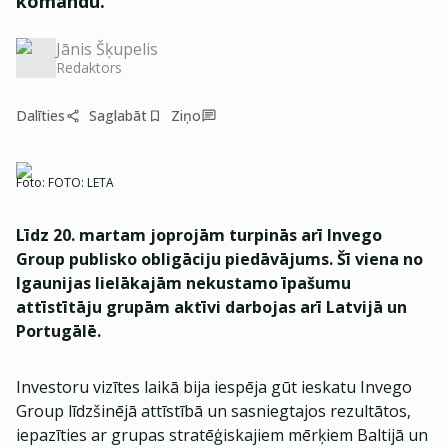
komandu.
Jānis Šķupelis
Redaktors
Dalīties
Saglabāt
Ziņo
Foto:
FOTO: LETA
Līdz 20. martam joprojām turpinās arī Invego
Group publisko obligāciju piedāvājums. Šī viena no
Igaunijas lielākajām nekustamo īpašumu
attīstītāju grupām aktīvi darbojas arī Latvijā un
Portugālē.
Investoru vizītes laikā bija iespēja gūt ieskatu Invego
Group līdzšinējā attīstībā un sasniegtajos rezultātos,
iepazīties ar grupas stratēģiskajiem mērķiem Baltijā un