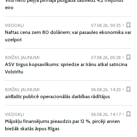
Virši
neto peļņa pirmajā pusgadā sasniedz 4,2 miljonus
eiro
VIEDOKĻI
07.08.26, 00:35
Naftas cena zem 80 dolāriem; vai pasaules ekonomika var
uzelpot
BIRŽAS JAUNUMI
07.08.26, 00:28
ASV tirgus kopsavilkums: spriedze ar Irānu atkal satricina
Volstrītu
BIRŽAS JAUNUMI
06.08.26, 14:20
airBaltic
publicē operacionālās darbības rādītājus
VIEDOKĻI
06.08.26, 14:17
Mājokļu finansējums pieaudzis par 12 %, pircēji arvien
biežāk skatās ārpus Rīgas