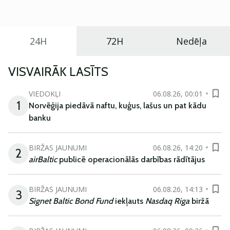
ikdienas vajadzībām.
24H
72H
Nedēļa
VISVAIRĀK LASĪTS
VIEDOKĻI
06.08.26, 00:01
1
Norvēģija piedāvā naftu, kuģus, lašus un pat kādu
banku
BIRŽAS JAUNUMI
06.08.26, 14:20
2
airBaltic
publicē operacionālās darbības rādītājus
BIRŽAS JAUNUMI
06.08.26, 14:13
3
Signet Baltic Bond Fund
iekļauts
Nasdaq Riga
biržā