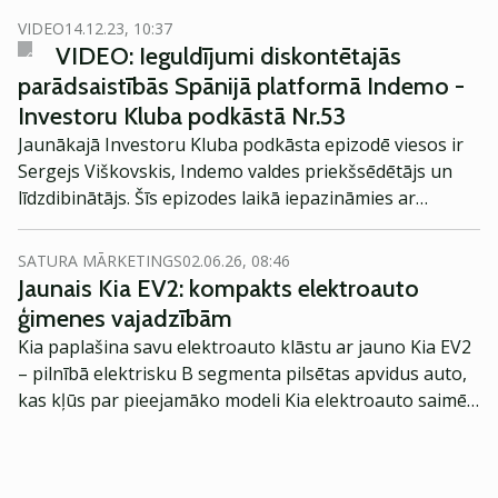
VIDEO
14.12.23, 10:37
VIDEO: Ieguldījumi diskontētajās
parādsaistībās Spānijā platformā Indemo -
Investoru Kluba podkāstā Nr.53
Jaunākajā Investoru Kluba podkāsta epizodē viesos ir
Sergejs Viškovskis, Indemo valdes priekšsēdētājs un
līdzdibinātājs. Šīs epizodes laikā iepazināmies ar
Indemo tapšanas stāstu, piedāvāto ieguldījumu
produktu un ar ko tas ir īpašs.
SATURA MĀRKETINGS
02.06.26, 08:46
Jaunais Kia EV2: kompakts elektroauto
ģimenes vajadzībām
Kia paplašina savu elektroauto klāstu ar jauno Kia EV2
– pilnībā elektrisku B segmenta pilsētas apvidus auto,
kas kļūs par pieejamāko modeli Kia elektroauto saimē
Eiropā. Modelis izstrādāts ar mērķi piedāvāt ģimenēm
praktisku un tehnoloģiski modernu automobili
ikdienas vajadzībām.