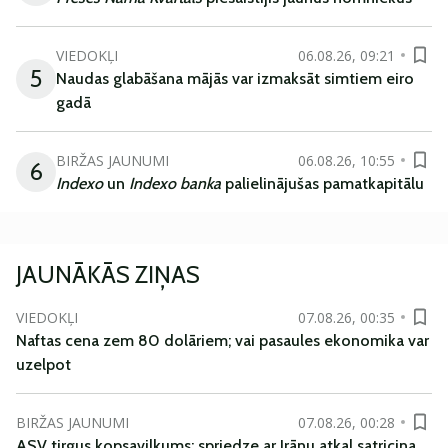
VIEDOKĻI
06.08.26, 09:21
5
Naudas glabāšana mājās var izmaksāt simtiem eiro
gadā
BIRŽAS JAUNUMI
06.08.26, 10:55
6
Indexo
un
Indexo banka
palielinājušas pamatkapitālu
JAUNĀKĀS ZIŅAS
VIEDOKĻI
07.08.26, 00:35
Naftas cena zem 80 dolāriem; vai pasaules ekonomika var
uzelpot
BIRŽAS JAUNUMI
07.08.26, 00:28
ASV tirgus kopsavilkums: spriedze ar Irānu atkal satricina