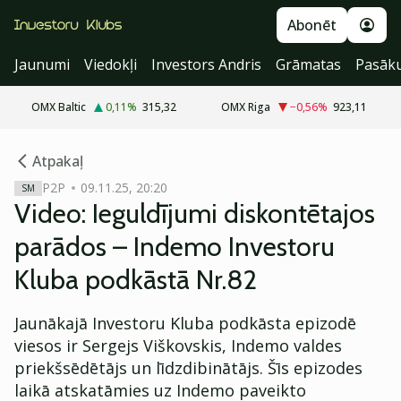
Abonēt
Jaunumi
Viedokļi
Investors Andris
Grāmatas
Pasāk
OMX Baltic
0,11
%
315,32
OMX Riga
−0,56
%
923,11
cebook
cebook
Atpakaļ
Twitter)
Twitter)
P2P
09.11.25, 20:20
SM
Video: Ieguldījumi diskontētajos
kedIn
kedIn
parādos – Indemo Investoru
ail
ail
Kluba podkāstā Nr.82
k
k
Jaunākajā Investoru Kluba podkāsta epizodē
viesos ir Sergejs Viškovskis, Indemo valdes
priekšsēdētājs un līdzdibinātājs. Šīs epizodes
laikā atskatāmies uz Indemo paveikto