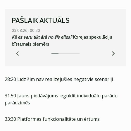
PAŠLAIK AKTUĀLS
03.08.26, 00:30
05.08.
Kā es varu tikt ārā no šīs elles?
Korejas spekulāciju
Super
bīstamais piemērs
28:20 Līdz šim nav realizējušies negatīvie scenāriji
31:50 Jauns piedāvājums ieguldīt individuālu parādu
parādzīmēs
33:30 Platformas funkcionalitāte un ērtums