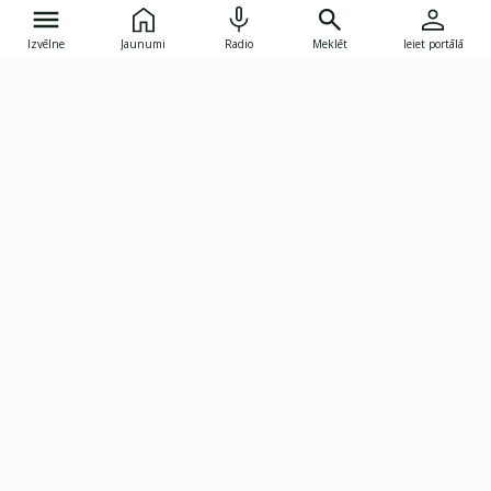
Izvēlne
Jaunumi
Radio
Meklēt
Ieiet portālā
Gunāra Astras iela 8B, Rīga, LV-1082
janis.skupelis@investoruklubs.lv
Abonē
Abonē jaunumus
Reklāma
Publikāciju lietošanas
Vispārējie noteikumi
tiesības
Privātuma politika
Pārtraukt abonēšanu
Iestatījumu pārvaldība