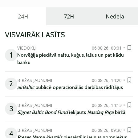
24H
72H
Nedēļa
VISVAIRĀK LASĪTS
VIEDOKĻI
06.08.26, 00:01
1
Norvēģija piedāvā naftu, kuģus, lašus un pat kādu
banku
BIRŽAS JAUNUMI
06.08.26, 14:20
2
airBaltic
publicē operacionālās darbības rādītājus
BIRŽAS JAUNUMI
06.08.26, 14:13
3
Signet Baltic Bond Fund
iekļauts
Nasdaq Riga
biržā
BIRŽAS JAUNUMI
06.08.26, 09:36
4
Preses Nama Kvartāls
piesaistījis jaunus nomniekus