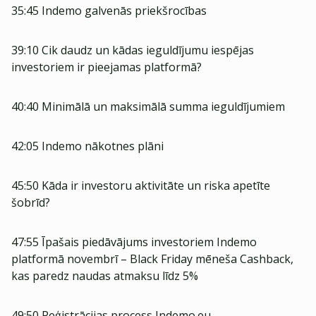
35:45 Indemo galvenās priekšrocības
39:10 Cik daudz un kādas ieguldījumu iespējas
investoriem ir pieejamas platformā?
40:40 Minimālā un maksimālā summa ieguldījumiem
42:05 Indemo nākotnes plāni
45:50 Kāda ir investoru aktivitāte un riska apetīte
šobrīd?
47:55 Īpašais piedāvājums investoriem Indemo
platformā novembrī – Black Friday mēneša Cashback,
kas paredz naudas atmaksu līdz 5%
49:50 Reģistrācijas process Indemo.eu