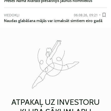
Preses Nama Kvartāls
piesaistījis jaunus nomniekus
VIEDOKĻI
06.08.26, 09:21
Naudas glabāšana mājās var izmaksāt simtiem eiro gadā
ATPAKAĻ UZ INVESTORU