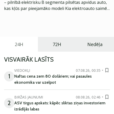
– pilnībā elektrisku B segmenta pilsētas apvidus auto,
kas kļūs par pieejamāko modeli Kia elektroauto saimē
Eiropā. Modelis izstrādāts ar mērķi piedāvāt ģimenēm
praktisku un tehnoloģiski modernu automobili
ikdienas vajadzībām.
24H
72H
Nedēļa
VISVAIRĀK LASĪTS
VIEDOKĻI
07.08.26, 00:35
1
Naftas cena zem 80 dolāriem; vai pasaules
ekonomika var uzelpot
BIRŽAS JAUNUMI
08.08.26, 02:46
2
ASV tirgus apskats: kāpēc sliktas ziņas investoriem
izrādījās labas