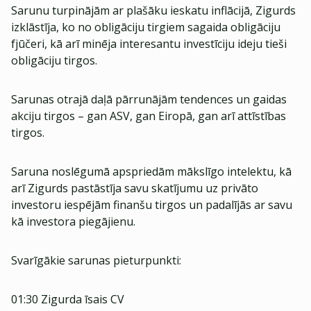
Sarunu turpinājām ar plašāku ieskatu inflācijā, Zigurds
izklāstīja, ko no obligāciju tirgiem sagaida obligāciju
fjūčeri, kā arī minēja interesantu investīciju ideju tieši
obligāciju tirgos.
Sarunas otrajā daļā pārrunājām tendences un gaidas
akciju tirgos – gan ASV, gan Eiropā, gan arī attīstības
tirgos.
Saruna noslēgumā apspriedām mākslīgo intelektu, kā
arī Zigurds pastāstīja savu skatījumu uz privāto
investoru iespējām finanšu tirgos un padalījās ar savu
kā investora piegājienu.
Svarīgākie sarunas pieturpunkti:
01:30 Zigurda īsais CV