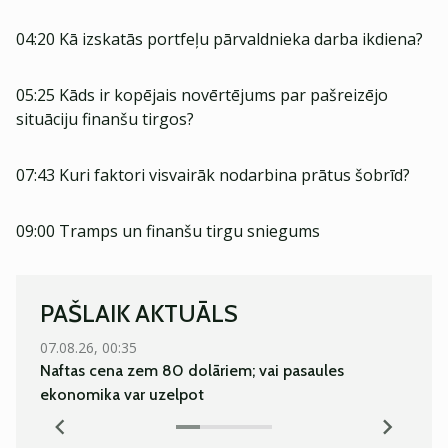
04:20 Kā izskatās portfeļu pārvaldnieka darba ikdiena?
05:25 Kāds ir kopējais novērtējums par pašreizējo
situāciju finanšu tirgos?
07:43 Kuri faktori visvairāk nodarbina prātus šobrīd?
09:00 Tramps un finanšu tirgu sniegums
PAŠLAIK AKTUĀLS
07.08.26, 00:35
07.08.
Naftas cena zem 80 dolāriem; vai pasaules
Pieau
ekonomika var uzelpot