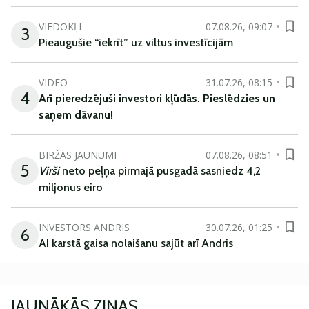
VIEDOKĻI
07.08.26, 09:07
3
Pieaugušie “iekrīt” uz viltus investīcijām
VIDEO
31.07.26, 08:15
4
Arī
pieredzējuši
investori
kļūdā
s
.
Pieslēdzies un
saņem
dāvanu
!
BIRŽAS JAUNUMI
07.08.26, 08:51
5
Virši
neto peļņa pirmajā pusgadā sasniedz 4,2
miljonus eiro
INVESTORS ANDRIS
30.07.26, 01:25
6
AI karstā gaisa nolaišanu sajūt arī Andris
JAUNĀKĀS ZIŅAS