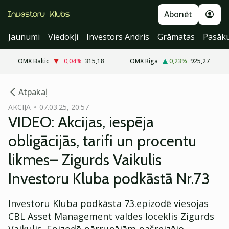
Abonēt
Jaunumi
Viedokļi
Investors Andris
Grāmatas
Pasāk
OMX Baltic
−0,04
%
315,18
OMX Riga
0,23
%
925,27
cebook
cebook
Atpakaļ
Twitter)
Twitter)
AKCIJA
07.03.25, 20:57
VIDEO: Akcijas, iespēja
kedIn
kedIn
obligācijās, tarifi un procentu
ail
ail
likmes– Zigurds Vaikulis
k
k
Investoru Kluba podkāstā Nr.73
Investoru Kluba podkāsta 73.epizodē viesojas
CBL Asset Management valdes loceklis Zigurds