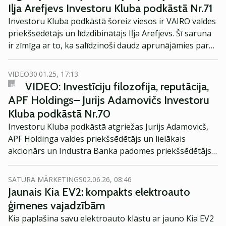
Iļja Arefjevs Investoru Kluba podkāstā Nr.71
Investoru Kluba podkāstā šoreiz viesos ir VAIRO valdes
priekšsēdētājs un līdzdibinātājs Iļja Arefjevs. Šī saruna
ir zīmīga ar to, ka salīdzinoši daudz aprunājāmies par
pensiju 2.līmeni un Latvijas pensiju sistēmu kopumā.
VIDEO
30.01.25, 17:13
VIDEO: Investīciju filozofija, reputācija,
APF Holdings– Jurijs Adamovičs Investoru
Kluba podkāstā Nr.70
Investoru Kluba podkāstā atgriežas Jurijs Adamovicš,
APF Holdinga valdes priekšsēdētājs un lielākais
akcionārs un Industra Banka padomes priekšsēdētājs,
lai pastāstītu par savu investīciju piegājienu, pieredzi
un gūtajām mācībām.
SATURA MĀRKETINGS
02.06.26, 08:46
Jaunais Kia EV2: kompakts elektroauto
ģimenes vajadzībām
Kia paplašina savu elektroauto klāstu ar jauno Kia EV2