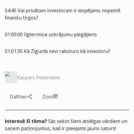
54:45 Vai privātam investoram ir iespējams nopelnīt
finanšu tirgos?
01:00:00 Ilgtermiņa uzkrājumu piegājiens
01:01:35 Kā Zigurds sevi raksturo kā investoru?
Kaspars Peisenieks
Dalīties
Ziņo
Interesē šī tēma?
Sāc sekot šiem atslēgas vārdiem un
saņem paziņojumus, kad ir pieejams jauns saturs!