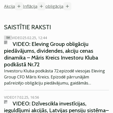
Akcija
Inflācija
obligācija
SAISTĪTIE RAKSTI
VIDEO
25.02.25, 12:44
SM
VIDEO: Eleving Group obligāciju
piedāvājums, dividendes, akciju cenas
dinamika – Māris Kreics Investoru Kluba
podkāstā Nr.72
Investoru Kluba podkāsta 72.epizodē viesojas Eleving
Group CFO Māris Kreics. Epizodē pārrunājām
pašreizējo obligāciju piedāvājumu, gaidāmās
dividendes un kā pats uzņēmums un tā vadība vērtē
Eleving Group akciju dinamiku kopš IPO.
VIDEO
17.02.25, 16:56
VIDEO: Dzīvescikla investīcijas,
ieguldījumi akcijās, Latvijas pensiju sistēma–