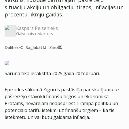
Vaikulis. Epizodē pārrunājām pašreizējo
situāciju akciju un obligāciju tirgos, inflācijas un
procentu likmju gaidas.
Kaspars Peisenieks
Galvenais redaktors
Dalīties
Saglabāt
Ziņo
Saruna tika ierakstīta 2025.gada 20.februārī.
Epizodes sākumā Zigurds pastāstīja par skatījumu uz
pašreizējo stāvokli finanšu tirgos un ekonomikā.
Protams, nevarējām neapspriest Trampa politiku un
potenciālo tarifu ietekmi uz finanšu tirgiem – kā tie
ietekmētu un vai būtu gaidāma inflācija.