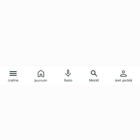
Izvēlne
Jaunumi
Radio
Meklēt
Ieiet portālā
Gunāra Astras iela 8B, Rīga, LV-1082
janis.skupelis@investoruklubs.lv