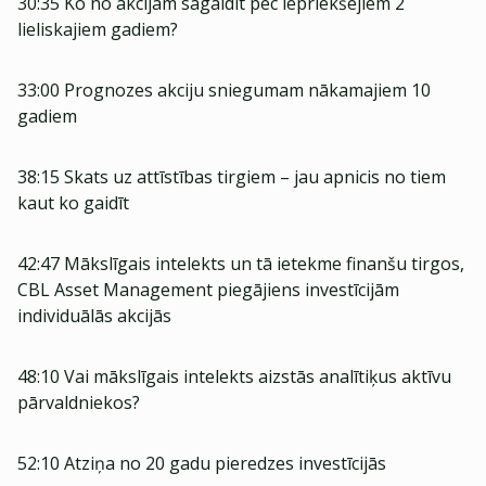
30:35 Ko no akcijām sagaidīt pēc iepriekšējiem 2
lieliskajiem gadiem?
33:00 Prognozes akciju sniegumam nākamajiem 10
gadiem
38:15 Skats uz attīstības tirgiem – jau apnicis no tiem
kaut ko gaidīt
42:47 Mākslīgais intelekts un tā ietekme finanšu tirgos,
CBL Asset Management piegājiens investīcijām
individuālās akcijās
48:10 Vai mākslīgais intelekts aizstās analītiķus aktīvu
pārvaldniekos?
52:10 Atziņa no 20 gadu pieredzes investīcijās