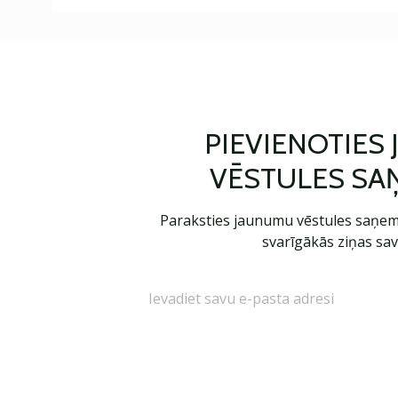
PIEVIENOTIES
VĒSTULES SA
Paraksties jaunumu vēstules saņem
svarīgākās ziņas sav