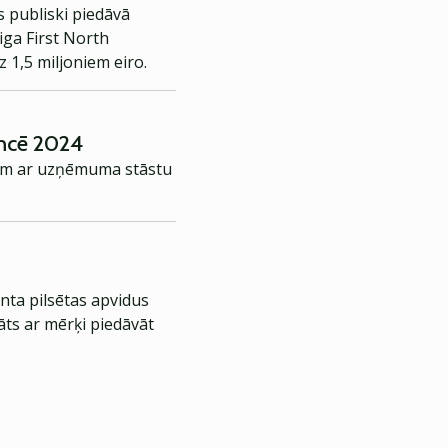
 publiski piedāvā
Riga First North
z 1,5 miljoniem eiro.
encē 2024
iem ar uzņēmuma stāstu
nta pilsētas apvidus
āts ar mērķi piedāvāt