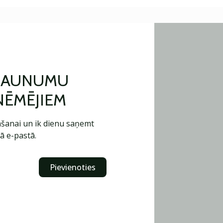
 JAUNUMU
ŅĒMĒJIEM
šanai un ik dienu saņemt
ā e-pastā.
Pievienoties