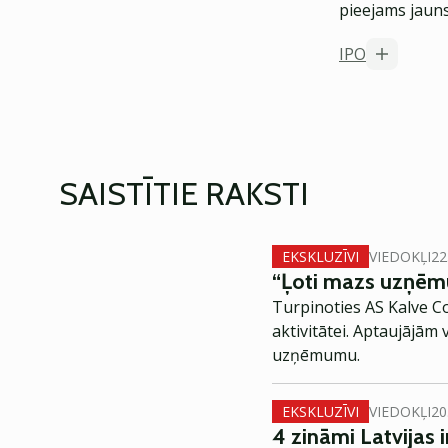
pieejams jauns
IPO
SAISTĪTIE RAKSTI
EKSKLUZĪVI
VIEDOKĻI
22
“Ļoti
mazs uzņēmum
Turpinoties AS Kalve C
aktivitātei. Aptaujājām 
uzņēmumu.
EKSKLUZĪVI
VIEDOKĻI
20
4 zināmi Latvijas i