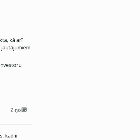
ta, kā arī
u jautājumiem.
 Investoru
Ziņo
, kad ir