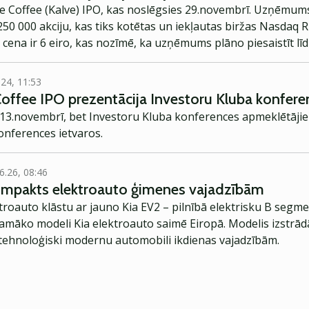
ve Coffee (Kalve) IPO, kas noslēgsies 29.novembrī. Uzņēmums
 250 000 akciju, kas tiks kotētas un iekļautas biržas Nasdaq 
 cena ir 6 eiro, kas nozīmē, ka uzņēmums plāno piesaistīt līd
.24, 11:53
offee IPO prezentācija Investoru Kluba konfer
 13.novembrī, bet Investoru Kluba konferences apmeklētāj
konferences ietvaros.
6.26, 08:46
kompakts elektroauto ģimenes vajadzībām
troauto klāstu ar jauno Kia EV2 – pilnībā elektrisku B segme
jamāko modeli Kia elektroauto saimē Eiropā. Modelis izstrād
ehnoloģiski modernu automobili ikdienas vajadzībām.