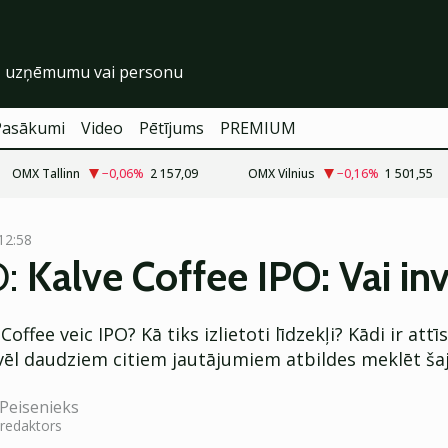
Pasākumi
Video
Pētījums
PREMIUM
OMX Tallinn
−0,06
%
2 157,09
OMX Vilnius
−0,16
%
1 501,55
12:58
O:
Kalve Coffee IPO: Vai in
offee veic IPO? Kā tiks izlietoti līdzekļi? Kādi ir attī
vēl daudziem citiem jautājumiem atbildes meklēt šaj
Peisenieks
 redaktors