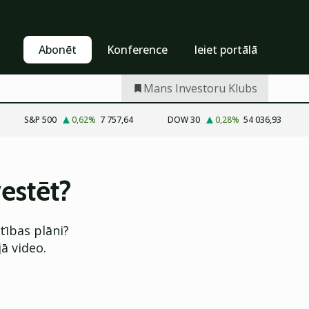
Pašapkalpošanās
Abonēt
Abonēt
Konference
Ieiet portālā
Mans Investoru Klubs
S&P 500
0,62
%
7 757,64
DOW 30
0,28
%
54 036,93
vestēt?
stības plāni?
ā video.