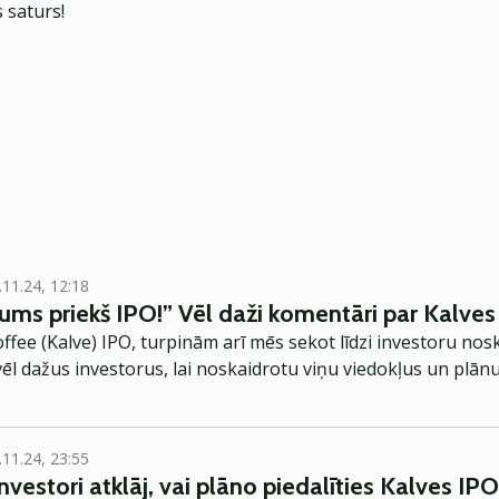
 saturs!
.11.24, 12:18
s priekš IPO!” Vēl daži komentāri par Kalves
offee (Kalve) IPO, turpinām arī mēs sekot līdzi investoru n
vēl dažus investorus, lai noskaidrotu viņu viedokļus un plānu
.11.24, 23:55
nvestori atklāj, vai plāno piedalīties Kalves IPO