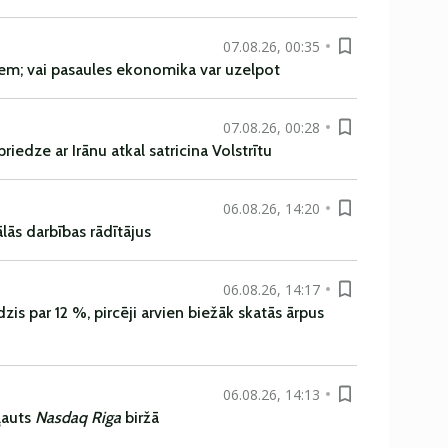
07.08.26, 00:35
em; vai pasaules ekonomika var uzelpot
07.08.26, 00:28
iedze ar Irānu atkal satricina Volstrītu
06.08.26, 14:20
ās darbības rādītājus
06.08.26, 14:17
is par 12 %, pircēji arvien biežāk skatās ārpus
06.08.26, 14:13
ļauts
Nasdaq Riga
biržā