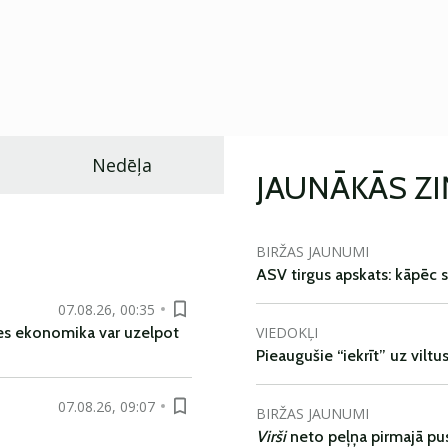
Nedēļa
JAUNĀKĀS Z
BIRŽAS JAUNUMI
ASV tirgus apskats: kāpēc s
07.08.26, 00:35
VIEDOKĻI
es ekonomika var uzelpot
Pieaugušie “iekrīt” uz viltu
07.08.26, 09:07
BIRŽAS JAUNUMI
Virši
neto peļņa pirmajā pu