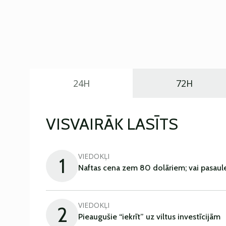
24H
72H
VISVAIRĀK LASĪTS
VIEDOKĻI
1
Naftas cena zem 80 dolāriem; vai pasaul
VIEDOKĻI
2
Pieaugušie “iekrīt” uz viltus investīcijām