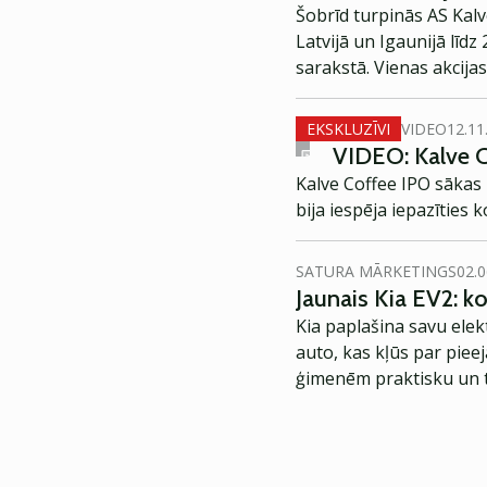
Šobrīd turpinās AS Kal
Latvijā un Igaunijā līdz
sarakstā. Vienas akcijas
EKSKLUZĪVI
VIDEO
12.11
VIDEO: Kalve C
Kalve Coffee IPO sākas
bija iespēja iepazīties 
SATURA MĀRKETINGS
02.0
Jaunais Kia EV2: 
Kia paplašina savu elek
auto, kas kļūs par piee
ģimenēm praktisku un t