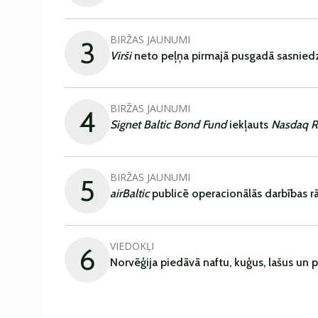
BIRŽAS JAUNUMI
3
Virši
neto peļņa pirmajā pusgadā sasniedz
BIRŽAS JAUNUMI
4
Signet Baltic Bond Fund
iekļauts
Nasdaq R
BIRŽAS JAUNUMI
5
airBaltic
publicē operacionālās darbības rā
VIEDOKĻI
6
Norvēģija piedāvā naftu, kuģus, lašus un 