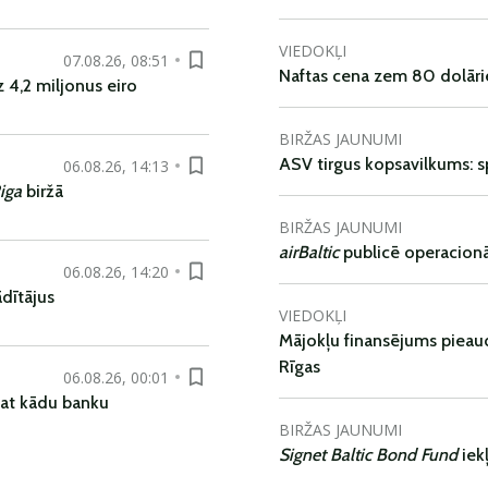
VIEDOKĻI
07.08.26, 08:51
Naftas cena zem 80 dolāri
 4,2 miljonus eiro
BIRŽAS JAUNUMI
ASV tirgus kopsavilkums: spr
06.08.26, 14:13
iga
biržā
BIRŽAS JAUNUMI
airBaltic
publicē operacionāl
06.08.26, 14:20
dītājus
VIEDOKĻI
Mājokļu finansējums pieaudz
Rīgas
06.08.26, 00:01
pat kādu banku
BIRŽAS JAUNUMI
Signet Baltic Bond Fund
iek