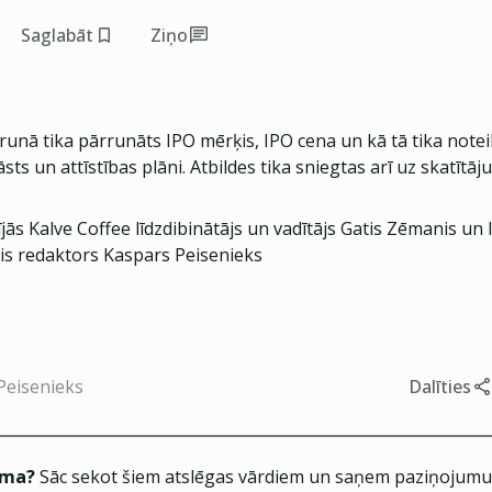
Saglabāt
Ziņo
runā tika pārrunāts IPO mērķis, IPO cena un kā tā tika noteik
s un attīstības plāni. Atbildes tika sniegtas arī uz skatītāj
jās Kalve Coffee līdzdibinātājs un vadītājs Gatis Zēmanis un
is redaktors Kaspars Peisenieks
Peisenieks
Dalīties
ēma?
Sāc sekot šiem atslēgas vārdiem un saņem paziņojumus