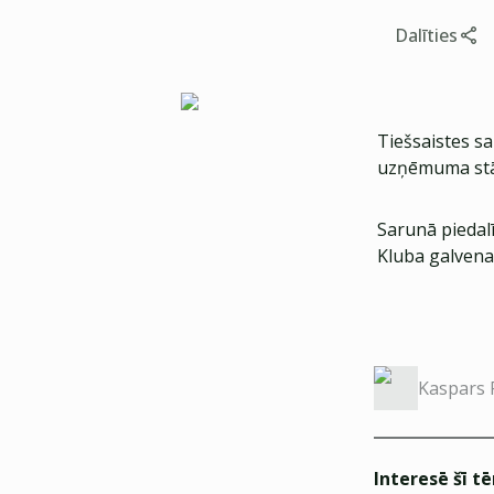
Dalīties
Tiešsaistes sa
uzņēmuma stāst
Sarunā piedalī
Kluba galvena
Kaspars 
Interesē šī t