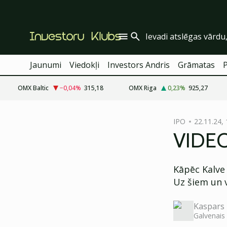
Jaunumi
Viedokļi
Investors Andris
Grāmatas
OMX Baltic
−0,04
%
315,18
OMX Riga
0,23
%
925,27
cebook
cebook
IPO
22.11.24, 
Twitter)
Twitter)
VIDE
kedIn
kedIn
Kāpēc Kalve C
ail
ail
Uz šiem un 
k
k
Kaspars 
Galvenais