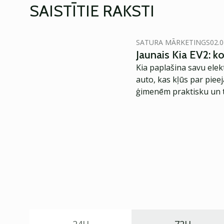
SAISTĪTIE RAKSTI
SATURA MĀRKETINGS
02.0
Jaunais Kia EV2: 
Kia paplašina savu elek
auto, kas kļūs par piee
ģimenēm praktisku un t