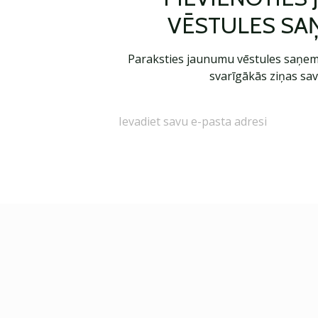
VĒSTULES SA
Paraksties jaunumu vēstules saņem
svarīgākās ziņas sav