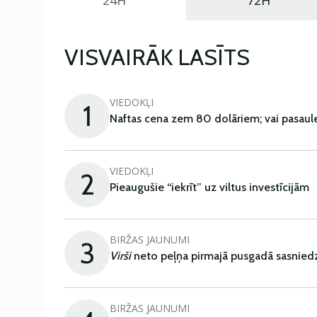
24H
72H
VISVAIRĀK LASĪTS
VIEDOKĻI
1
Naftas cena zem 80 dolāriem; vai pasaul
VIEDOKĻI
2
Pieaugušie “iekrīt” uz viltus investīcijām
BIRŽAS JAUNUMI
3
Virši
neto peļņa pirmajā pusgadā sasniedz
BIRŽAS JAUNUMI