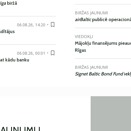
iga
biržā
BIRŽAS JAUNUMI
airBaltic
publicē operacionāl
06.08.26, 14:20
dītājus
VIEDOKĻI
Mājokļu finansējums pieaudz
Rīgas
06.08.26, 00:01
pat kādu banku
BIRŽAS JAUNUMI
Signet Baltic Bond Fund
iek
 JAUNUMU