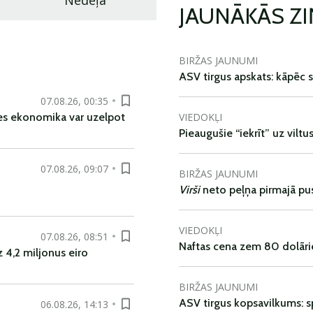
Nedēļa
JAUNĀKĀS Z
BIRŽAS JAUNUMI
ASV tirgus apskats: kāpēc s
07.08.26, 00:35
VIEDOKĻI
es ekonomika var uzelpot
Pieaugušie “iekrīt” uz viltu
07.08.26, 09:07
BIRŽAS JAUNUMI
Virši
neto peļņa pirmajā pu
VIEDOKĻI
07.08.26, 08:51
Naftas cena zem 80 dolāri
 4,2 miljonus eiro
BIRŽAS JAUNUMI
ASV tirgus kopsavilkums: spr
06.08.26, 14:13