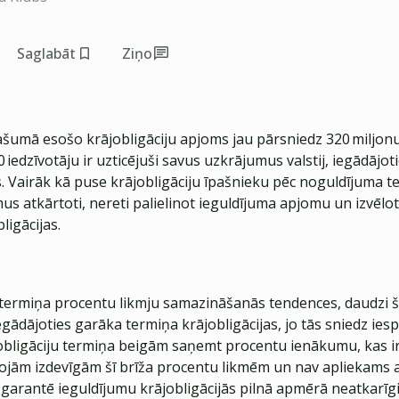
Saglabāt
Ziņo
pašumā esošo krājobligāciju apjoms jau pārsniedz 320 miljon
0 iedzīvotāju ir uzticējuši savus uzkrājumus valstij, iegādājot
as. Vairāk kā puse krājobligāciju īpašnieku pēc noguldījuma 
mus atkārtoti, nereti palielinot ieguldījuma apjomu un izvēlo
ligācijas.
termiņa procentu likmju samazināšanās tendences, daudzi š
iegādājoties garāka termiņa krājobligācijas, jo tās sniedz ies
jobligāciju termiņa beigām saņemt procentu ienākumu, kas ir
rojām izdevīgām šī brīža procentu likmēm un nav apliekams a
s garantē ieguldījumu krājobligācijās pilnā apmērā neatkarī