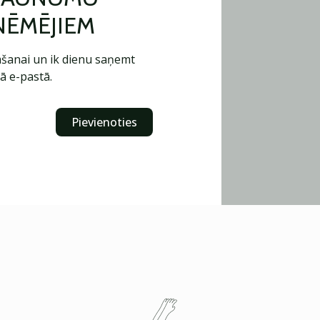
ŅĒMĒJIEM
šanai un ik dienu saņemt
ā e-pastā.
Pievienoties