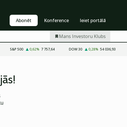
Pašapkalpošanās
Abonēt
Abonēt
Konference
Ieiet portālā
Mans Investoru Klubs
S&P 500
0,62
%
7 757,64
DOW 30
0,28
%
54 036,93
jās!
s
ku