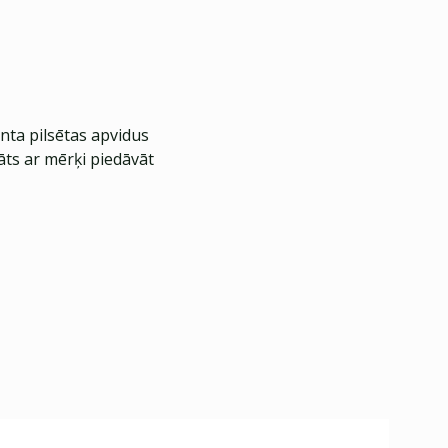
nta pilsētas apvidus
āts ar mērķi piedāvāt