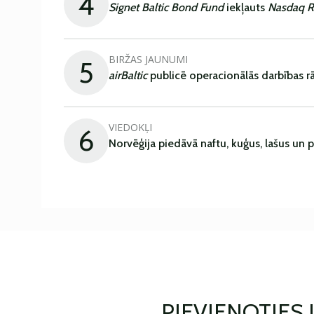
4
Signet Baltic Bond Fund
iekļauts
Nasdaq R
BIRŽAS JAUNUMI
5
airBaltic
publicē operacionālās darbības rā
VIEDOKĻI
6
Norvēģija piedāvā naftu, kuģus, lašus un 
PIEVIENOTIES