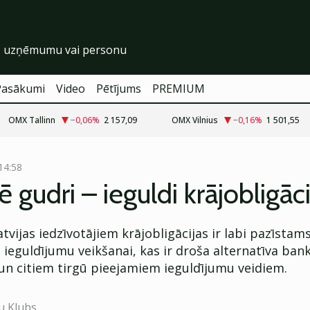
Pasākumi
Video
Pētījums
PREMIUM
OMX Tallinn
−0,06
%
2 157,09
OMX Vilnius
−0,16
%
1 501,55
14:58
ē gudri – ieguldi krājobligāci
vijas iedzīvotājiem krājobligācijas ir labi pazīstam
ieguldījumu veikšanai, kas ir droša alternatīva ban
un citiem tirgū pieejamiem ieguldījumu veidiem.
u Klubs