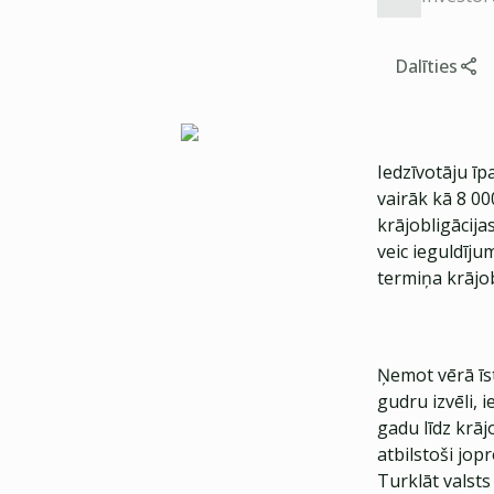
Dalīties
Iedzīvotāju ī
vairāk kā 8 00
krājobligācij
veic ieguldīju
termiņa krājob
Ņemot vērā īs
gudru izvēli, 
gadu līdz krā
atbilstoši jop
Turklāt valst