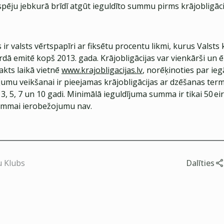
spēju jebkurā brīdī atgūt ieguldīto summu pirms krājobligāc
s ir valsts vērtspapīri ar fiksētu procentu likmi, kurus Valsts 
dā emitē kopš 2013. gada. Krājobligācijas var vienkārši un ē
akts laikā vietnē
www.krajobligacijas.lv
, norēķinoties par iegā
jumu veikšanai ir pieejamas krājobligācijas ar dzēšanas ter
 3, 5, 7 un 10 gadi. Minimālā ieguldījuma summa ir tikai 50 ei
ummai ierobežojumu nav.
u Klubs
Dalīties