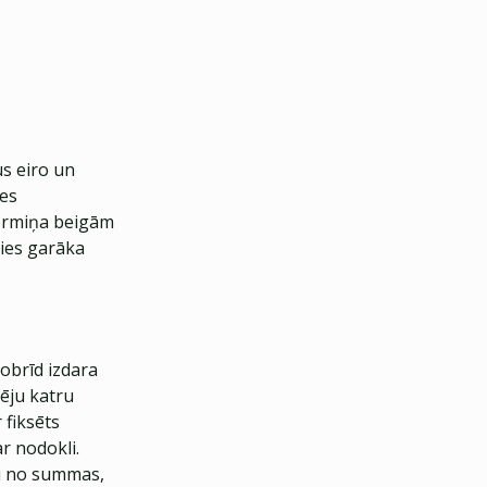
us eiro un
ies
termiņa beigām
ties garāka
obrīd izdara
pēju katru
 fiksēts
r nodokli.
gi no summas,