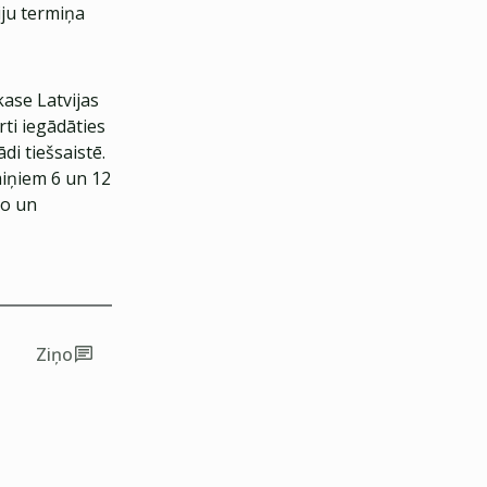
iju termiņa
kase Latvijas
rti iegādāties
di tiešsaistē.
miņiem 6 un 12
ro un
Ziņo