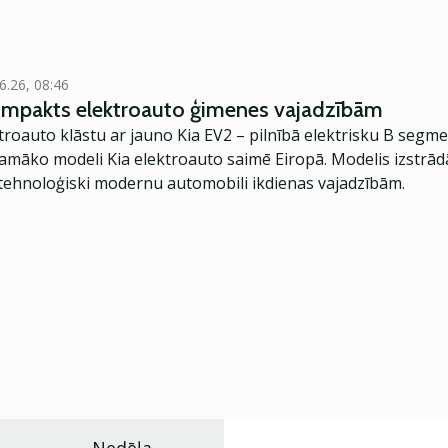
6.26, 08:46
kompakts elektroauto ģimenes vajadzībām
troauto klāstu ar jauno Kia EV2 – pilnībā elektrisku B segme
jamāko modeli Kia elektroauto saimē Eiropā. Modelis izstrād
ehnoloģiski modernu automobili ikdienas vajadzībām.