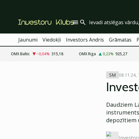
Jaunumi
Viedokļi
Investors Andris
Grāmatas
OMX Baltic
−0,04
%
315,18
OMX Riga
0,23
%
925,27
cebook
cebook
08.11.24, 
SM
Twitter)
Twitter)
Invest
kedIn
kedIn
Daudziem Lat
ail
ail
instruments 
k
k
depozītiem 
Investor