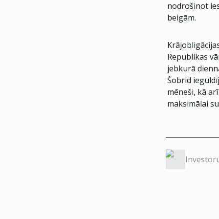
nodrošinot ie
beigām.
Krājobligācija
Republikas vār
jebkurā dienn
Šobrīd ieguldī
mēneši, kā arī
maksimālai s
Investor