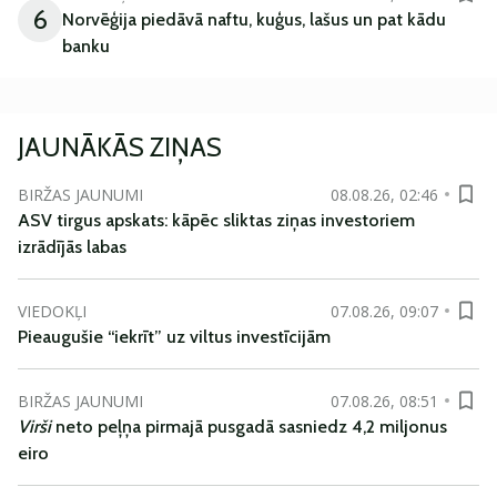
6
Norvēģija piedāvā naftu, kuģus, lašus un pat kādu
banku
JAUNĀKĀS ZIŅAS
BIRŽAS JAUNUMI
08.08.26, 02:46
ASV tirgus apskats: kāpēc sliktas ziņas investoriem
izrādījās labas
VIEDOKĻI
07.08.26, 09:07
Pieaugušie “iekrīt” uz viltus investīcijām
BIRŽAS JAUNUMI
07.08.26, 08:51
Virši
neto peļņa pirmajā pusgadā sasniedz 4,2 miljonus
eiro