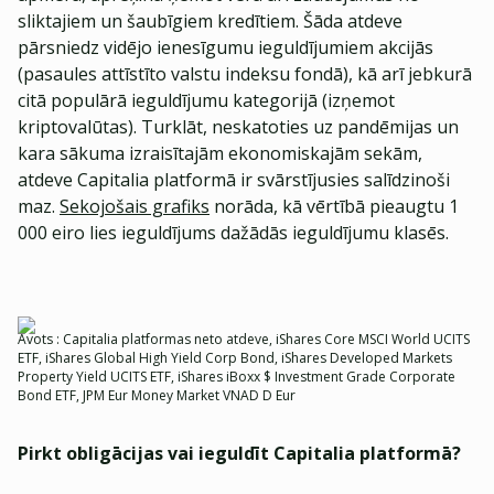
sliktajiem un šaubīgiem kredītiem. Šāda atdeve
pārsniedz vidējo ienesīgumu ieguldījumiem akcijās
(pasaules attīstīto valstu indeksu fondā), kā arī jebkurā
citā populārā ieguldījumu kategorijā (izņemot
kriptovalūtas). Turklāt, neskatoties uz pandēmijas un
kara sākuma izraisītajām ekonomiskajām sekām,
atdeve Capitalia platformā ir svārstījusies salīdzinoši
maz.
Sekojošais grafiks
norāda, kā vērtībā pieaugtu 1
000 eiro lies ieguldījums dažādās ieguldījumu klasēs.
Avots : Capitalia platformas neto atdeve, iShares Core MSCI World UCITS
ETF, iShares Global High Yield Corp Bond, iShares Developed Markets
Property Yield UCITS ETF, iShares iBoxx $ Investment Grade Corporate
Bond ETF, JPM Eur Money Market VNAD D Eur
Pirkt obligācijas vai ieguldīt Capitalia platformā?