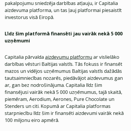
pakalpojumu sniedzēja darbības atļauju, ir Capitalia
aizdevuma platforma, un tas ļauj platformai piesaistīt
investorus visā Eiropā.
Līdz šim platformā finansēti jau vairāk nekā 5 000
uzņēmumi
Capitalia pārvalda
aizdevumu platformu
ar vislielāko
darbības vēsturi Baltijas valstīs. Tās fokuss ir finansēt
mazos un vidējos uzņēmumus Baltijas valstīs dažādās
tautsaimniecības nozarēs, piedāvājot aizdevumus gan
ar, gan bez nodrošinājuma. Capitalia līdz šim
finansējusi vairāk nekā 5 000 uzņēmumus, tajā skaitā,
piemēram, Aerodium, Aerones, Pure Chocolate un
Stenders un citi. Kopumā ar Capitalia platformas
starpniecību līdz šim ir finansēti aizdevumi vairāk nekā
100 miljonu eiro apmērā.