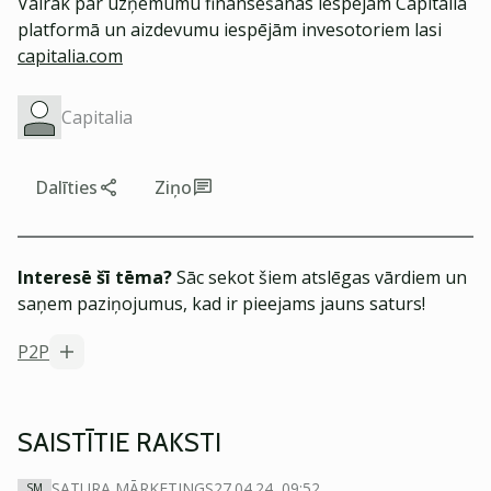
Vairāk par uzņēmumu finansēšanas iespējām Capitalia
platformā un aizdevumu iespējām invesotoriem lasi
capitalia.com
Capitalia
Dalīties
Ziņo
Interesē šī tēma?
Sāc sekot šiem atslēgas vārdiem un
saņem paziņojumus, kad ir pieejams jauns saturs!
P2P
SAISTĪTIE RAKSTI
SATURA MĀRKETINGS
27.04.24, 09:52
SM