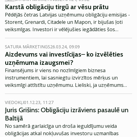
Karstā obligāciju tirgū ar vēsu prātu
Pēdējās četras Latvijas uzņēmumu obligāciju emisijas -
Storent, Grenardi, Citadele un Mapon, ir bijušas ļoti
veiksmīgas. Investori ir vēlējušies iegādāties šos
vērtspapīrus krietni lielākā apmērā nekā šīs
kompānijas varēja piedāvāt. Tas ļoti kontrastē ar
SATURA MĀRKETINGS
26.03.24, 09:09
salīdzinoši vēso noskaņojumu Baltijas akciju tirgū, kur
Aizdevums vai investīcijas
–
ko izvēlēties
cenu līmenis pamatā stagnē vai samazinās. Attiecīgi,
uzņēmuma izaugsmei
?
šķiet, ka investoru nauda plūst no ieguldījumiem
Finansējums ir viens no nozīmīgiem biznesa
akcijās uz obligācijām, kas piedāvā regulāru un
instrumentiem, lai sasniegtu izvirzītos mērķus un
paredzamu ienesīgumu.
veiksmīgi attīstītu uzņēmumu. Lieliski, ja uzņēmums
nepieciešamo kapitālu var nodrošināt uz vēsturiskās
peļņas vai apgrozāmo līdzekļu pamata, tomēr ātrakai
VIEDOKĻI
01.12.23, 11:27
izaugsmei bieži kompānijai var būt nepieciešams
Juris Grišins: Obligāciju izrāviens pasaulē un
piesaistīt ārēju kapitalu. Pastāv divi pamata veidi, kā
Baltijā
biznesam saņemt naudu– aizņemties vai palielināt
No samērā garlaicīga un droša ieguldījumu veida
pašu kapitālu un pārdot uzņēmuma daļas investoram.
obligācijas atkal nokļuvušas investoru uzmanības
Kā viens finansējuma veids atšķiras no otra un kādos