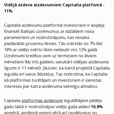
Vidējā atdeve aizdevumiem Capitalia platfomā -
11%
Capitalia aizdevumu platformā investoriem ir iespēja
finansēt Baltijas uzņēmumus ar dažādiem riska
parametriem un nodrošinājumu, kas nosaka
piedāvātās procentu likmes. Tās svārstās no 7% līdz
18% ar vidējo svērto likmi nedaudz virs 12% gadā.
Uzņēmumi kredītus ņem uz termiņiem no diviem
mēnešiem līdz trīs gadiem, savukārt vidējais aizdevuma
ilgums ir 11 mēneši. Jāuzver, ka katrā projektā Capitalia
iegulda arī savus līdzekļus. Tas nodrošina, ka Capitalia
kā platformas turētājam un investoriem ir vienotas
intereses par katra aizdevuma sekmīgu atmaksu.
Capitalia
platformas aizdevumi
ieguldītājiem pēdējo
gadu laikā ir nodrošinājusi vidējo gada atdevi
10,8%
apmērā, aprēķinā ņemot vērā arī zaudējumus no