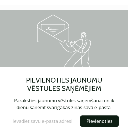
PIEVIENOTIES JAUNUMU
VĒSTULES SAŅĒMĒJIEM
Paraksties jaunumu vēstules saņemšanai un ik
dienu saņemt svarīgākās ziņas savā e-pastā.
Pievienoties