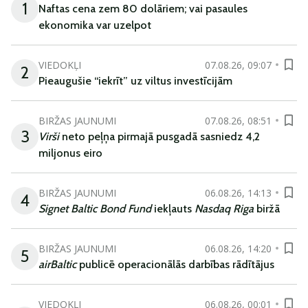
1
Naftas cena zem 80 dolāriem; vai pasaules
ekonomika var uzelpot
VIEDOKĻI
07.08.26, 09:07
2
Pieaugušie “iekrīt” uz viltus investīcijām
BIRŽAS JAUNUMI
07.08.26, 08:51
3
Virši
neto peļņa pirmajā pusgadā sasniedz 4,2
miljonus eiro
BIRŽAS JAUNUMI
06.08.26, 14:13
4
Signet Baltic Bond Fund
iekļauts
Nasdaq Riga
biržā
BIRŽAS JAUNUMI
06.08.26, 14:20
5
airBaltic
publicē operacionālās darbības rādītājus
VIEDOKĻI
06.08.26, 00:01