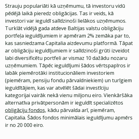
Strauju populariāti kā uzņēmumu, tā investoru vidū
pēdējā laikā pieredz obligācijas. Tas ir veids, kā
investori var ieguldī salīdzinoši lielākos uzņēmumos.
Turklāt vidējā gada atdeve Baltijas valstu obligāciju
portfeļa ieguldījumiem ir apmēram 2% zemāka par to,
kas sasniedzama Capitalia aizdevumu platformā. Tāpat
ar obligāciju ieguldījumiem ir salīdzinoši grūti izveidot
labi diversificētu portfeli ar vismaz 10 dažādu nozaru
uzņēmumiem. Tāpēc ieguldījumi šādos vērtspapīros ir
labāk piemērotāki institucionāliem investoriem
(piemēram, pensiju fondu pārvaldniekiem) un turīgiem
ieguldītājiem, kas var atvēlēt šādai investīciju
kategorijai vairāk nekā vienu miljonu eiro. Vienkāršāka
alternatīva privātpersonām ir ieguldīt specializētos
obligāciju fondos,
kādu pārvalda arī, piemēram,
Capitalia. Šādos fondos minimālais ieguldījumu apmērs
ir no 20 000 eiro.