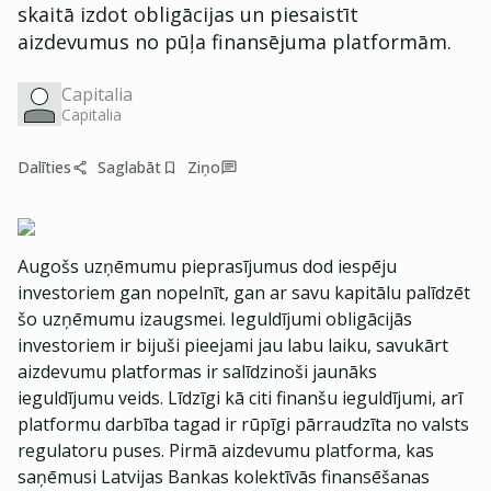
skaitā izdot obligācijas un piesaistīt
aizdevumus no pūļa finansējuma platformām.
Capitalia
Capitalia
Dalīties
Saglabāt
Ziņo
Augošs uzņēmumu pieprasījumus dod iespēju
investoriem gan nopelnīt, gan ar savu kapitālu palīdzēt
šo uzņēmumu izaugsmei. Ieguldījumi obligācijās
investoriem ir bijuši pieejami jau labu laiku, savukārt
aizdevumu platformas ir salīdzinoši jaunāks
ieguldījumu veids. Līdzīgi kā citi finanšu ieguldījumi, arī
platformu darbība tagad ir rūpīgi pārraudzīta no valsts
regulatoru puses. Pirmā aizdevumu platforma, kas
saņēmusi Latvijas Bankas kolektīvās finansēšanas