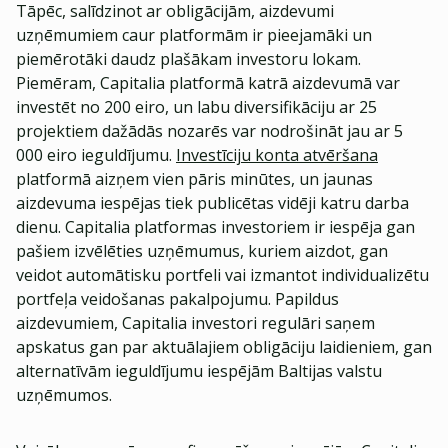
Tāpēc, salīdzinot ar obligācijām, aizdevumi
uzņēmumiem caur platformām ir pieejamāki un
piemērotāki daudz plašākam investoru lokam.
Piemēram, Capitalia platformā katrā aizdevumā var
investēt no 200 eiro, un labu diversifikāciju ar 25
projektiem dažādās nozarēs var nodrošināt jau ar 5
000 eiro ieguldījumu.
Investīciju konta atvēršana
platformā aizņem vien pāris minūtes, un jaunas
aizdevuma iespējas tiek publicētas vidēji katru darba
dienu. Capitalia platformas investoriem ir iespēja gan
pašiem izvēlēties uzņēmumus, kuriem aizdot, gan
veidot automātisku portfeli vai izmantot individualizētu
portfeļa veidošanas pakalpojumu. Papildus
aizdevumiem, Capitalia investori regulāri saņem
apskatus gan par aktuālajiem obligāciju laidieniem, gan
alternatīvām ieguldījumu iespējām Baltijas valstu
uzņēmumos.