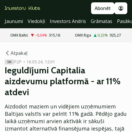
Abonēt
Jaunumi
Viedokļi
Investors Andris
Grāmatas
Pasāk
OMX Baltic
−0,04
%
315,18
OMX Riga
0,23
%
925,27
cebook
cebook
Atpakaļ
Twitter)
Twitter)
P2P
16.05.24, 12:01
SM
Ieguldījumi Capitalia
kedIn
kedIn
aizdevumu platformā - ar 11%
ail
ail
atdevi
k
k
Aizdodot maziem un vidējiem uzņēmumiem
Baltijas valstīs var pelnīt 11% gadā. Pēdējo gadu
laikā uzņēmumi arvien aktīvāk ir sākuši
izmantot alternatīvā finansējuma iespējas, tajā