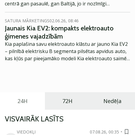
centrā gan pasaulē, gan Baltijā, jo ir nozīmīgi
gadījumos labāk izmantojams?
palielinājies to ienesīgums. To veicinājusi centrālo
banku cīņa ar inflāciju, īstenojot strauju bāzes
SATURA MĀRKETINGS
02.06.26, 08:46
procentu likmju kāpumu. Tā rezultātā obligāciju
Jaunais Kia EV2: kompakts elektroauto
ienesīgums, kas pēdējā desmitgadē ir bijis zemajos
ģimenes vajadzībām
viencipara skaitļos, tagad strauji audzis. Obligāciju
Kia paplašina savu elektroauto klāstu ar jauno Kia EV2
tirgus nu arī privātiem investoriem kļuvis par
– pilnībā elektrisku B segmenta pilsētas apvidus auto,
interesantu ieguldījumu peļņas gūšanas nolūkos, īpaši,
kas kļūs par pieejamāko modeli Kia elektroauto saimē
kamēr akciju cenu svārstībām teju vairs nevar izsekot
Eiropā. Modelis izstrādāts ar mērķi piedāvāt ģimenēm
līdzi pat pieredzējušie investori.
praktisku un tehnoloģiski modernu automobili
ikdienas vajadzībām.
24H
72H
Nedēļa
VISVAIRĀK LASĪTS
VIEDOKĻI
07.08.26, 00:35