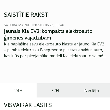
SAISTĪTIE RAKSTI
SATURA MĀRKETINGS
02.06.26, 08:46
Jaunais Kia EV2: kompakts elektroauto
ģimenes vajadzībām
Kia paplašina savu elektroauto klāstu ar jauno Kia EV2
– pilnībā elektrisku B segmenta pilsētas apvidus auto,
kas kļūs par pieejamāko modeli Kia elektroauto saimē
Eiropā. Modelis izstrādāts ar mērķi piedāvāt ģimenēm
praktisku un tehnoloģiski modernu automobili
ikdienas vajadzībām.
24H
72H
Nedēļa
VISVAIRĀK LASĪTS