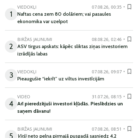
VIEDOKĻI
07.08.26, 00:35
1
Naftas cena zem 80 dolāriem; vai pasaules
ekonomika var uzelpot
BIRŽAS JAUNUMI
08.08.26, 02:46
2
ASV tirgus apskats: kāpēc sliktas ziņas investoriem
izrādījās labas
VIEDOKĻI
07.08.26, 09:07
3
Pieaugušie “iekrīt” uz viltus investīcijām
VIDEO
31.07.26, 08:15
4
Arī
pieredzējuši
investori
kļūdā
s
.
Pieslēdzies un
saņem
dāvanu
!
BIRŽAS JAUNUMI
07.08.26, 08:51
5
Virši
neto peļņa pirmajā pusgadā sasniedz 4,2