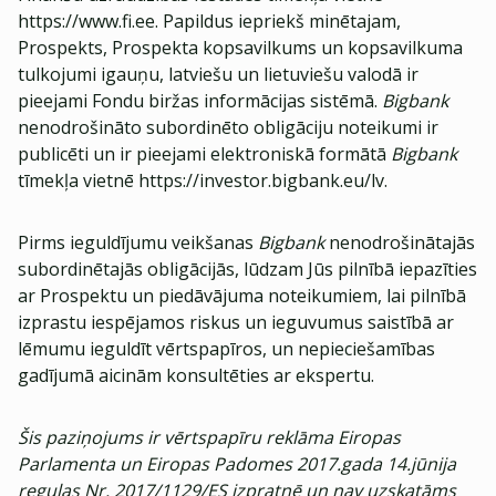
https://www.fi.ee. Papildus iepriekš minētajam,
Prospekts, Prospekta kopsavilkums un kopsavilkuma
tulkojumi igauņu, latviešu un lietuviešu valodā ir
pieejami Fondu biržas informācijas sistēmā.
Bigbank
nenodrošināto subordinēto obligāciju noteikumi ir
publicēti un ir pieejami elektroniskā formātā
Bigbank
tīmekļa vietnē https://investor.bigbank.eu/lv.
Pirms ieguldījumu veikšanas
Bigbank
nenodrošinātajās
subordinētajās obligācijās, lūdzam Jūs pilnībā iepazīties
ar Prospektu un piedāvājuma noteikumiem, lai pilnībā
izprastu iespējamos riskus un ieguvumus saistībā ar
lēmumu ieguldīt vērtspapīros, un nepieciešamības
gadījumā aicinām konsultēties ar ekspertu.
Šis paziņojums ir vērtspapīru reklāma Eiropas
Parlamenta un Eiropas Padomes 2017.gada 14.jūnija
regulas Nr. 2017/1129/ES izpratnē un nav uzskatāms