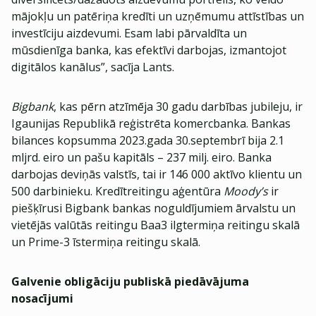
mājokļu un patēriņa kredīti un uzņēmumu attīstības un
investīciju aizdevumi. Esam labi pārvaldīta un
mūsdienīga banka, kas efektīvi darbojas, izmantojot
digitālos kanālus”, sacīja Lants.
Bigbank
, kas pērn atzīmēja 30 gadu darbības jubileju, ir
Igaunijas Republikā reģistrēta komercbanka. Bankas
bilances kopsumma 2023.gada 30.septembrī bija 2.1
mljrd. eiro un pašu kapitāls – 237 milj. eiro. Banka
darbojas deviņās valstīs, tai ir 146 000 aktīvo klientu un
500 darbinieku. Kredītreitingu aģentūra
Moody’s
ir
piešķīrusi Bigbank bankas noguldījumiem ārvalstu un
vietējās valūtās reitingu Baa3 ilgtermiņa reitingu skalā
un Prime-3 īstermiņa reitingu skalā.
Galvenie obligāciju publiskā piedāvājuma
nosacījumi