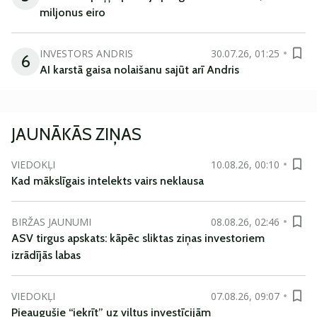
miljonus eiro
INVESTORS ANDRIS
30.07.26, 01:25
6
AI karstā gaisa nolaišanu sajūt arī Andris
JAUNĀKĀS ZIŅAS
VIEDOKĻI
10.08.26, 00:10
Kad mākslīgais intelekts vairs neklausa
BIRŽAS JAUNUMI
08.08.26, 02:46
ASV tirgus apskats: kāpēc sliktas ziņas investoriem
izrādījās labas
VIEDOKĻI
07.08.26, 09:07
Pieaugušie “iekrīt” uz viltus investīcijām