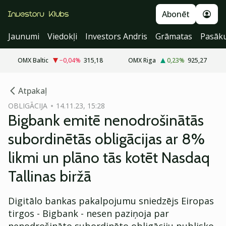
Abonēt
Jaunumi
Viedokļi
Investors Andris
Grāmatas
Pasāk
OMX Baltic
−0,04
%
315,18
OMX Riga
0,23
%
925,27
cebook
cebook
Atpakaļ
Twitter)
Twitter)
OBLIGĀCIJA
14.11.23, 15:28
Bigbank emitē nenodrošinātās
kedIn
kedIn
subordinētās obligācijas ar 8%
ail
ail
likmi un plāno tās kotēt Nasdaq
k
k
Tallinas biržā
Digitālo bankas pakalpojumu sniedzējs Eiropas
tirgos - Bigbank - nesen paziņoja par