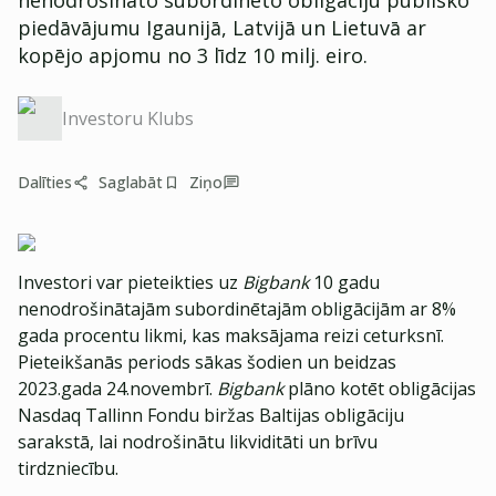
nenodrošināto subordinēto obligāciju publisko
piedāvājumu Igaunijā, Latvijā un Lietuvā ar
kopējo apjomu no 3 līdz 10 milj. eiro.
Investoru Klubs
Dalīties
Saglabāt
Ziņo
Investori var pieteikties uz
Bigbank
10 gadu
nenodrošinātajām subordinētajām obligācijām ar 8%
gada procentu likmi, kas maksājama reizi ceturksnī.
Pieteikšanās periods sākas šodien un beidzas
2023.gada 24.novembrī.
Bigbank
plāno kotēt obligācijas
Nasdaq Tallinn Fondu biržas Baltijas obligāciju
sarakstā, lai nodrošinātu likviditāti un brīvu
tirdzniecību.