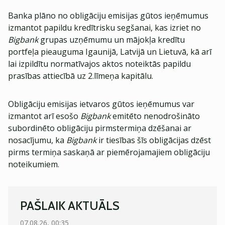
Banka plāno no obligāciju emisijas gūtos ieņēmumus
izmantot papildu kredītrisku segšanai, kas izriet no
Bigbank
grupas uzņēmumu un mājokļa kredītu
portfeļa pieauguma Igaunijā, Latvijā un Lietuvā, kā arī
lai izpildītu normatīvajos aktos noteiktās papildu
prasības attiecībā uz 2.līmeņa kapitālu.
Obligāciju emisijas ietvaros gūtos ieņēmumus var
izmantot arī esošo
Bigbank
emitēto nenodrošināto
subordinēto obligāciju pirmstermiņa dzēšanai ar
nosacījumu, ka
Bigbank
ir tiesības šīs obligācijas dzēst
pirms termiņa saskaņā ar piemērojamajiem obligāciju
noteikumiem.
PAŠLAIK AKTUĀLS
07.08.26, 00:35
07.08.