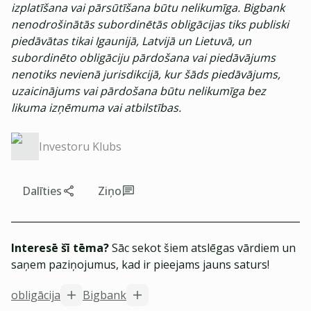
izplatīšana vai pārsūtīšana būtu nelikumīga. Bigbank
nenodrošinātās subordinētās obligācijas tiks publiski
piedāvātas tikai Igaunijā, Latvijā un Lietuvā, un
subordinēto obligāciju pārdošana vai piedāvājums
nenotiks nevienā jurisdikcijā, kur šāds piedāvājums,
uzaicinājums vai pārdošana būtu nelikumīga bez
likuma izņēmuma vai atbilstības.
Investoru Klubs
Dalīties
Ziņo
Interesē šī tēma?
Sāc sekot šiem atslēgas vārdiem un
saņem paziņojumus, kad ir pieejams jauns saturs!
obligācija
Bigbank