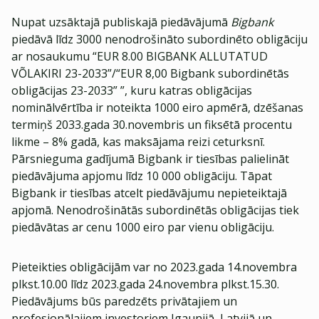
Nupat uzsāktajā publiskajā piedāvājumā
Bigbank
piedāvā līdz 3000 nenodrošināto subordinēto obligāciju
ar nosaukumu “EUR 8.00 BIGBANK ALLUTATUD
VÕLAKIRI 23-2033”/“EUR 8,00 Bigbank subordinētās
obligācijas 23-2033” ”, kuru katras obligācijas
nominālvērtība ir noteikta 1000 eiro apmērā, dzēšanas
termiņš 2033.gada 30.novembris un fiksētā procentu
likme – 8% gadā, kas maksājama reizi ceturksnī.
Pārsnieguma gadījumā Bigbank ir tiesības palielināt
piedāvājuma apjomu līdz 10 000 obligāciju. Tāpat
Bigbank ir tiesības atcelt piedāvājumu nepieteiktajā
apjomā. Nenodrošinātās subordinētās obligācijas tiek
piedāvātas ar cenu 1000 eiro par vienu obligāciju.
Pieteikties obligācijām var no 2023.gada 14.novembra
plkst.10.00 līdz 2023.gada 24.novembra plkst.15.30.
Piedāvājums būs paredzēts privātajiem un
profesionālajiem investoriem Igaunijā, Latvijā un