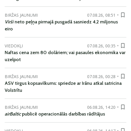
BIRŽAS JAUNUMI
07.08.26, 08:51
Virši
neto peļņa pirmajā pusgadā sasniedz 4,2 miljonus
eiro
VIEDOKĻI
07.08.26, 00:35
Naftas cena zem 80 dolāriem; vai pasaules ekonomika var
uzelpot
BIRŽAS JAUNUMI
07.08.26, 00:28
ASV tirgus kopsavilkums: spriedze ar Irānu atkal satricina
Volstrītu
BIRŽAS JAUNUMI
06.08.26, 14:20
airBaltic
publicē operacionālās darbības rādītājus
VIEDOKĻI
06.08.26, 14:17