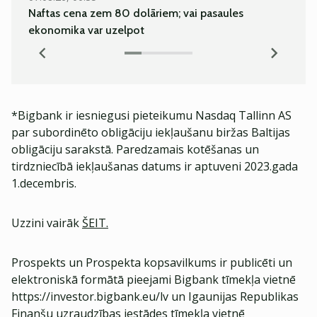
Naftas cena zem 80 dolāriem; vai pasaules
Pieau
ekonomika var uzelpot
*Bigbank ir iesniegusi pieteikumu Nasdaq Tallinn AS
par subordinēto obligāciju iekļaušanu biržas Baltijas
obligāciju sarakstā. Paredzamais kotēšanas un
tirdzniecībā iekļaušanas datums ir aptuveni 2023.gada
1.decembris.
Uzzini vairāk
ŠEIT.
Prospekts un Prospekta kopsavilkums ir publicēti un
elektroniskā formātā pieejami Bigbank tīmekļa vietnē
https://investor.bigbank.eu/lv un Igaunijas Republikas
Finanšu uzraudzības iestādes tīmekļa vietnē