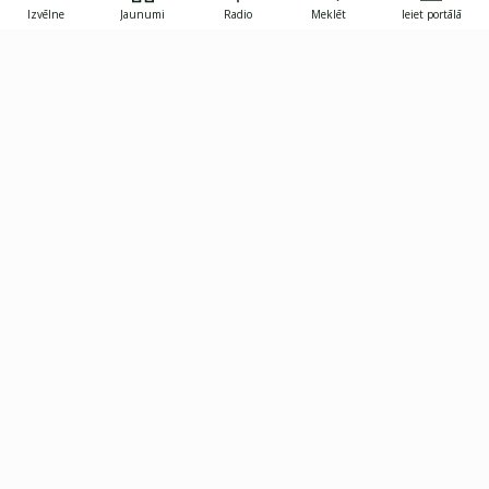
Izvēlne
Jaunumi
Radio
Meklēt
Ieiet portālā
Gunāra Astras iela 8B, Rīga, LV-1082
janis.skupelis@investoruklubs.lv
Abonē
Abonē jaunumus
Reklāma
Publikāciju lietošanas
Vispārējie noteikumi
tiesības
Privātuma politika
Pārtraukt abonēšanu
Iestatījumu pārvaldība