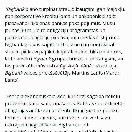
"Bigbank
plāno turpināt straujo izaugsmi gan mājokļu,
gan korporatīvo kredītu jomā un pakāpeniski sākt
piedāvāt arī ikdienas bankas pakalpojumus. Mūsu
jaunās 30 milj. eiro obligāciju programmas un
pašreizējā obligāciju piedāvājuma mērķis ir stiprināt
Bigbank grupas kapitāla struktūru un nodrošināt
stabilu piekļuvi papildu kapitālam, kas tiks izmantots,
lai finansētu
Bigbank
grupas budžetu un izaugsmi, kā
tas paredzēts mūsu stratēģiskajā plānā,” skaidroja
Bigbank
valdes priekšsēdētājs Martins Lants (Martin
Länts).
"Esošajā ekonomiskajā vidē, kur tirgi sagaida nelielu
procentu likmju samazināšanos, kotētās subordinētās
obligācijas ar fiksētu procentu likmi gadā uz garāku
termiņu ir instruments, kuru vērts apsvērt savu
uzkrājumu ieguldīšanai. Bigbank ir ļoti
diversificēts/dažādots aizdevumu portfelis, ko veido