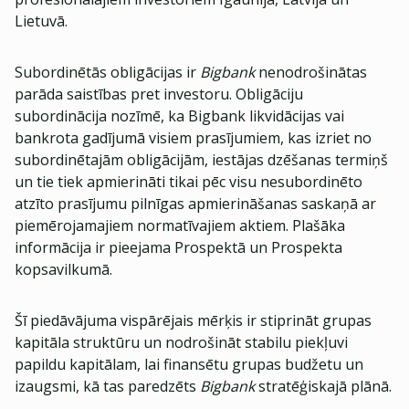
Lietuvā.
Subordinētās obligācijas ir
Bigbank
nenodrošinātas
parāda saistības pret investoru. Obligāciju
subordinācija nozīmē, ka Bigbank likvidācijas vai
bankrota gadījumā visiem prasījumiem, kas izriet no
subordinētajām obligācijām, iestājas dzēšanas termiņš
un tie tiek apmierināti tikai pēc visu nesubordinēto
atzīto prasījumu pilnīgas apmierināšanas saskaņā ar
piemērojamajiem normatīvajiem aktiem. Plašāka
informācija ir pieejama Prospektā un Prospekta
kopsavilkumā.
Šī piedāvājuma vispārējais mērķis ir stiprināt grupas
kapitāla struktūru un nodrošināt stabilu piekļuvi
papildu kapitālam, lai finansētu grupas budžetu un
izaugsmi, kā tas paredzēts
Bigbank
stratēģiskajā plānā.