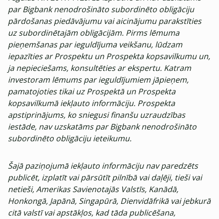
par Bigbank nenodrošināto subordinēto obligāciju
pārdošanas piedāvājumu vai aicinājumu parakstīties
uz subordinētajām obligācijām. Pirms lēmuma
pieņemšanas par ieguldījuma veikšanu, lūdzam
iepazīties ar Prospektu un Prospekta kopsavilkumu un,
ja nepieciešams, konsultēties ar ekspertu. Katram
investoram lēmums par ieguldījumiem jāpieņem,
pamatojoties tikai uz Prospektā un Prospekta
kopsavilkumā iekļauto informāciju. Prospekta
apstiprinājums, ko sniegusi finanšu uzraudzības
iestāde, nav uzskatāms par Bigbank nenodrošināto
subordinēto obligāciju ieteikumu.
Šajā paziņojumā iekļauto informāciju nav paredzēts
publicēt, izplatīt vai pārsūtīt pilnībā vai daļēji, tieši vai
netieši, Amerikas Savienotajās Valstīs, Kanādā,
Honkongā, Japānā, Singapūrā, Dienvidāfrikā vai jebkurā
citā valstī vai apstākļos, kad tāda publicēšana,