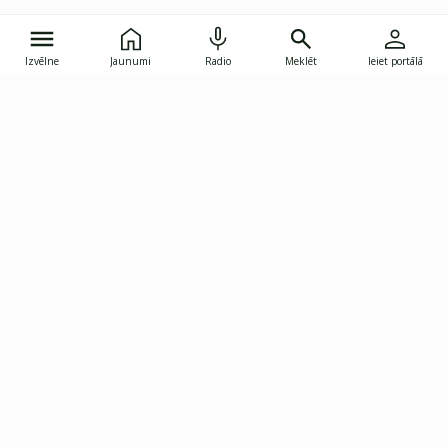
Izvēlne
Jaunumi
Radio
Meklēt
Ieiet portālā
Gunāra Astras iela 8B, Rīga, LV-1082
janis.skupelis@investoruklubs.lv
Abonē
Abonē jaunumus
Reklāma
Publikāciju lietošanas
Vispārējie noteikumi
tiesības
Privātuma politika
Pārtraukt abonēšanu
Iestatījumu pārvaldība