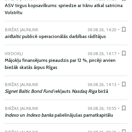
ASV tirgus kopsavilkums: spriedze ar Irānu atkal satricina
Volstrītu
BIRŽAS JAUNUMI
06.08.26, 14:20
airBaltic
publicē operacionālās darbības rādītājus
VIEDOKĻI
06.08.26, 14:17
Mājokļu finansējums pieaudzis par 12 %, pircēji arvien
biežāk skatās ārpus Rīgas
BIRŽAS JAUNUMI
06.08.26, 14:13
Signet Baltic Bond Fund
iekļauts
Nasdaq Riga
biržā
BIRŽAS JAUNUMI
06.08.26, 10:55
Indexo
un
Indexo banka
palielinājušas pamatkapitālu