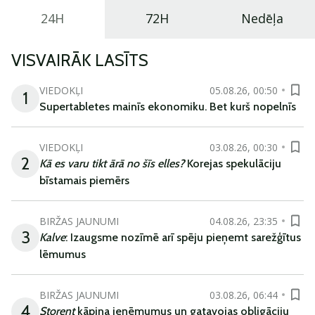
24H
72H
Nedēļa
VISVAIRĀK LASĪTS
VIEDOKĻI
05.08.26, 00:50
1
Supertabletes mainīs ekonomiku. Bet kurš nopelnīs
VIEDOKĻI
03.08.26, 00:30
2
Kā es varu tikt ārā no šīs elles?
Korejas spekulāciju
bīstamais piemērs
BIRŽAS JAUNUMI
04.08.26, 23:35
3
Kalve
: Izaugsme nozīmē arī spēju pieņemt sarežģītus
lēmumus
BIRŽAS JAUNUMI
03.08.26, 06:44
4
Storent
kāpina ieņēmumus un gatavojas obligāciju