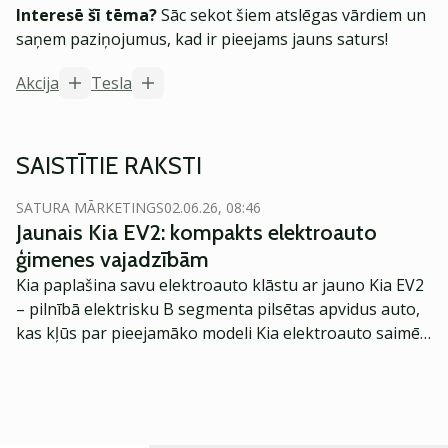
Interesē šī tēma?
Sāc sekot šiem atslēgas vārdiem un
saņem paziņojumus, kad ir pieejams jauns saturs!
Akcija
Tesla
SAISTĪTIE RAKSTI
SATURA MĀRKETINGS
02.06.26, 08:46
Jaunais Kia EV2: kompakts elektroauto
ģimenes vajadzībām
Kia paplašina savu elektroauto klāstu ar jauno Kia EV2
– pilnībā elektrisku B segmenta pilsētas apvidus auto,
kas kļūs par pieejamāko modeli Kia elektroauto saimē
Eiropā. Modelis izstrādāts ar mērķi piedāvāt ģimenēm
praktisku un tehnoloģiski modernu automobili
ikdienas vajadzībām.