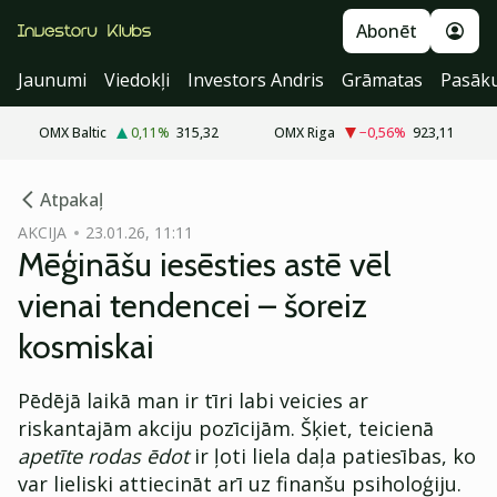
Abonēt
Jaunumi
Viedokļi
Investors Andris
Grāmatas
Pasāk
OMX Baltic
0,11
%
315,32
OMX Riga
−0,56
%
923,11
cebook
Atpakaļ
Twitter)
AKCIJA
23.01.26, 11:11
Mēģināšu iesēsties astē vēl
kedIn
vienai tendencei – šoreiz
ail
kosmiskai
k
Pēdējā laikā man ir tīri labi veicies ar
riskantajām akciju pozīcijām. Šķiet, teicienā
apetīte rodas ēdot
ir ļoti liela daļa patiesības, ko
var lieliski attiecināt arī uz finanšu psiholoģiju.