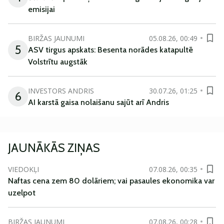
emisijai
BIRŽAS JAUNUMI
05.08.26, 00:49
5
ASV tirgus apskats: Besenta norādes katapultē
Volstrītu augstāk
INVESTORS ANDRIS
30.07.26, 01:25
6
AI karstā gaisa nolaišanu sajūt arī Andris
JAUNĀKĀS ZIŅAS
VIEDOKĻI
07.08.26, 00:35
Naftas cena zem 80 dolāriem; vai pasaules ekonomika var
uzelpot
BIRŽAS JAUNUMI
07.08.26, 00:28