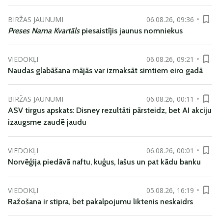
BIRŽAS JAUNUMI
06.08.26, 09:36
Preses Nama Kvartāls
piesaistījis jaunus nomniekus
VIEDOKĻI
06.08.26, 09:21
Naudas glabāšana mājās var izmaksāt simtiem eiro gadā
BIRŽAS JAUNUMI
06.08.26, 00:11
ASV tirgus apskats: Disney rezultāti pārsteidz, bet AI akciju
izaugsme zaudē jaudu
VIEDOKĻI
06.08.26, 00:01
Norvēģija piedāvā naftu, kuģus, lašus un pat kādu banku
VIEDOKĻI
05.08.26, 16:19
Ražošana ir stipra, bet pakalpojumu liktenis neskaidrs