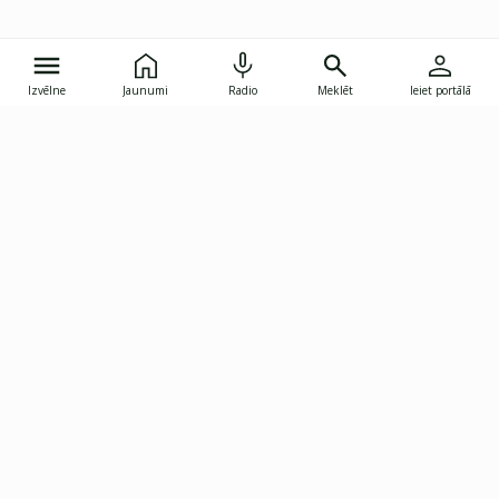
Izvēlne
Jaunumi
Radio
Meklēt
Ieiet portālā
Gunāra Astras iela 8B, Rīga, LV-1082
janis.skupelis@investoruklubs.lv
Abonē
Abonē jaunumus
Reklāma
Publikāciju lietošanas
Vispārējie noteikumi
tiesības
Privātuma politika
Pārtraukt abonēšanu