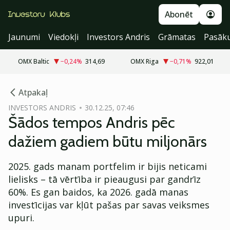
Abonēt
Jaunumi
Viedokļi
Investors Andris
Grāmatas
Pasāk
OMX Baltic
−0,24
%
314,69
OMX Riga
−0,71
%
922,01
cebook
Atpakaļ
Twitter)
INVESTORS ANDRIS
30.12.25, 07:46
Šādos tempos Andris pēc
kedIn
dažiem gadiem būtu miljonārs
ail
2025. gads manam portfelim ir bijis neticami
k
lielisks – tā vērtība ir pieaugusi par gandrīz
60%. Es gan baidos, ka 2026. gadā manas
investīcijas var kļūt pašas par savas veiksmes
upuri.