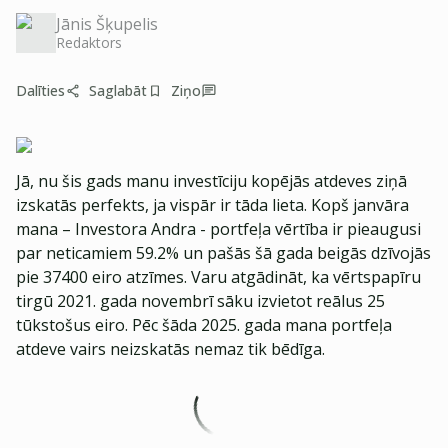
Jānis Šķupelis
Redaktors
Dalīties
Saglabāt
Ziņo
Jā, nu šis gads manu investīciju kopējās atdeves ziņā
izskatās perfekts, ja vispār ir tāda lieta. Kopš janvāra
mana – Investora Andra - portfeļa vērtība ir pieaugusi
par neticamiem 59.2% un pašās šā gada beigās dzīvojās
pie 37400 eiro atzīmes. Varu atgādināt, ka vērtspapīru
tirgū 2021. gada novembrī sāku izvietot reālus 25
tūkstošus eiro. Pēc šāda 2025. gada mana portfeļa
atdeve vairs neizskatās nemaz tik bēdīga.