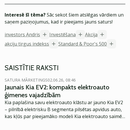
Interesē šī tēma?
Sāc sekot šiem atslēgas vārdiem un
saņem paziņojumus, kad ir pieejams jauns saturs!
investors Andris
Investēšana
Akcija
akciju tirgus indekss
Standard & Poor's 500
SAISTĪTIE RAKSTI
SATURA MĀRKETINGS
02.06.26, 08:46
Jaunais Kia EV2: kompakts elektroauto
ģimenes vajadzībām
Kia paplašina savu elektroauto klāstu ar jauno Kia EV2
– pilnībā elektrisku B segmenta pilsētas apvidus auto,
kas kļūs par pieejamāko modeli Kia elektroauto saimē
Eiropā. Modelis izstrādāts ar mērķi piedāvāt ģimenēm