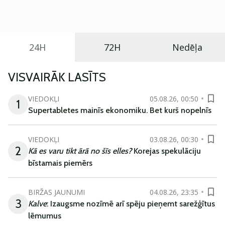
praktisku un tehnoloģiski modernu automobili
ikdienas vajadzībām.
24H
72H
Nedēļa
VISVAIRĀK LASĪTS
VIEDOKĻI
05.08.26, 00:50
1
Supertabletes mainīs ekonomiku. Bet kurš nopelnīs
VIEDOKĻI
03.08.26, 00:30
2
Kā es varu tikt ārā no šīs elles?
Korejas spekulāciju
bīstamais piemērs
BIRŽAS JAUNUMI
04.08.26, 23:35
3
Kalve
: Izaugsme nozīmē arī spēju pieņemt sarežģītus
lēmumus