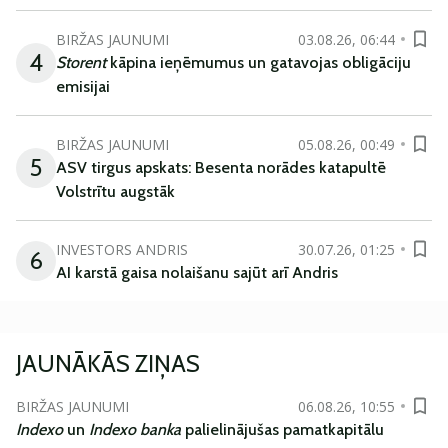
BIRŽAS JAUNUMI
03.08.26, 06:44
4
Storent
kāpina ieņēmumus un gatavojas obligāciju
emisijai
BIRŽAS JAUNUMI
05.08.26, 00:49
5
ASV tirgus apskats: Besenta norādes katapultē
Volstrītu augstāk
INVESTORS ANDRIS
30.07.26, 01:25
6
AI karstā gaisa nolaišanu sajūt arī Andris
JAUNĀKĀS ZIŅAS
BIRŽAS JAUNUMI
06.08.26, 10:55
Indexo
un
Indexo banka
palielinājušas pamatkapitālu