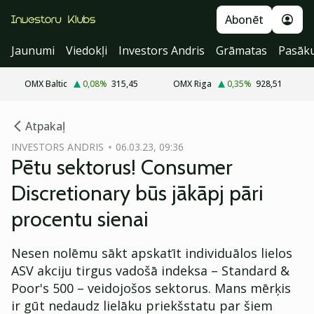
Abonēt
Jaunumi
Viedokļi
Investors Andris
Grāmatas
Pasāk
OMX Baltic
0,08
%
315,45
OMX Riga
0,35
%
928,51
cebook
Atpakaļ
Twitter)
INVESTORS ANDRIS
06.03.23, 09:36
Pētu sektorus! Consumer
kedIn
Discretionary būs jākāpj pāri
ail
procentu sienai
k
Nesen nolēmu sākt apskatīt individuālos lielos
ASV akciju tirgus vadošā indeksa – Standard &
Poor's 500 – veidojošos sektorus. Mans mērķis
ir gūt nedaudz lielāku priekšstatu par šiem