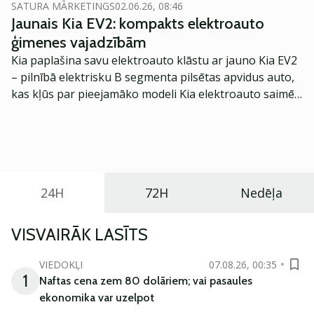
paši labākie investīcijām. Varētu teikt, ka es esmu
SATURA MĀRKETINGS
02.06.26, 08:46
ilgtermiņa optimists, lai gan īstermiņā to, kas notiks
Jaunais Kia EV2: kompakts elektroauto
tirgū, protams, nezina neviens.
ģimenes vajadzībām
Kia paplašina savu elektroauto klāstu ar jauno Kia EV2
– pilnībā elektrisku B segmenta pilsētas apvidus auto,
kas kļūs par pieejamāko modeli Kia elektroauto saimē
Eiropā. Modelis izstrādāts ar mērķi piedāvāt ģimenēm
praktisku un tehnoloģiski modernu automobili
ikdienas vajadzībām.
24H
72H
Nedēļa
VISVAIRĀK LASĪTS
VIEDOKĻI
07.08.26, 00:35
1
Naftas cena zem 80 dolāriem; vai pasaules
ekonomika var uzelpot