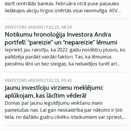
darīt centrālās bankas. Februāra otrā puse pasaules
lielākajos akciju tirgos izvērtās visai neomulīga. ASV
akciju cena pēc varenā gada sākuma sašķobās.
INVESTORS ANDRIS
17.02.23, 08:34
Notikumu hronoloģija Investora Andra
portfelī: “pareizie” un “nepareizie” lēmumi
Iepriekš jau rakstīju, ka 2022. gadu noslēdzu plusos, ko
palīdzēja panākt vairāki faktori. Tas, ka lēmumus
pieņēmu lēni un bez steigas, ka nebaidījos turēt arī
neieguldītus līdzekļus, ka izvairījos no tehnoloģiju
akcijām un pirku individuālas Baltijas akcijas. Sava
INVESTORS ANDRIS
27.02.23, 09:42
būtiska loma noteikti bijusi arī veiksmei.
Jaunu investīciju virzienu meklējumi:
aplūkojam, kas lācītim vēderā!
Domas par jaunu ieguldījumu veikšanu mani
pametušas nav. Lai gan neskaidrība par nākotni ir ļoti
liela, no dažādu gudru cilvēku izteikumiem var spriest,
ka tieši šādi laiki, kad viss izskatās padrūmi, parasti ir