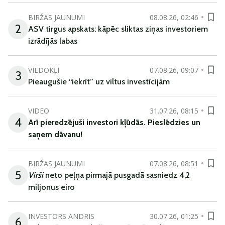
BIRŽAS JAUNUMI
08.08.26, 02:46
2
ASV tirgus apskats: kāpēc sliktas ziņas investoriem
izrādījās labas
VIEDOKĻI
07.08.26, 09:07
3
Pieaugušie “iekrīt” uz viltus investīcijām
VIDEO
31.07.26, 08:15
4
Arī
pieredzējuši
investori
kļūdā
s
.
Pieslēdzies un
saņem
dāvanu
!
BIRŽAS JAUNUMI
07.08.26, 08:51
5
Virši
neto peļņa pirmajā pusgadā sasniedz 4,2
miljonus eiro
INVESTORS ANDRIS
30.07.26, 01:25
6