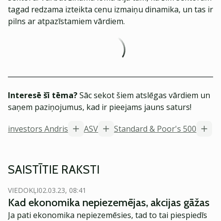
tagad redzama izteikta cenu izmaiņu dinamika, un tas ir
pilns ar atpazīstamiem vārdiem.
Interesē šī tēma?
Sāc sekot šiem atslēgas vārdiem un
saņem paziņojumus, kad ir pieejams jauns saturs!
investors Andris
ASV
Standard & Poor's 500
SAISTĪTIE RAKSTI
VIEDOKĻI
02.03.23, 08:41
Kad ekonomika nepiezemējas, akcijas gāžas
Ja pati ekonomika nepiezemēsies, tad to tai piespiedīs