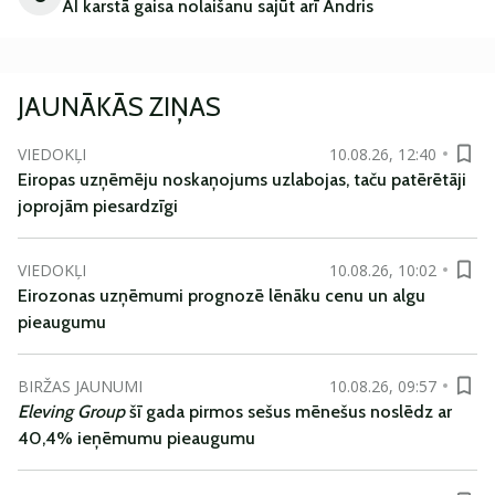
AI karstā gaisa nolaišanu sajūt arī Andris
JAUNĀKĀS ZIŅAS
VIEDOKĻI
10.08.26, 12:40
Eiropas uzņēmēju noskaņojums uzlabojas, taču patērētāji
joprojām piesardzīgi
VIEDOKĻI
10.08.26, 10:02
Eirozonas uzņēmumi prognozē lēnāku cenu un algu
pieaugumu
BIRŽAS JAUNUMI
10.08.26, 09:57
Eleving Group
šī gada pirmos sešus mēnešus noslēdz ar
40,4% ieņēmumu pieaugumu