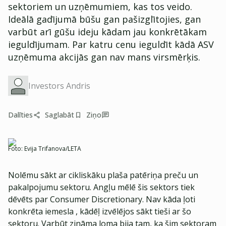
sektoriem un uzņēmumiem, kas tos veido.
Ideālā gadījumā būšu gan pašizglītojies, gan
varbūt arī gūšu ideju kādam jau konkrētākam
ieguldījumam. Par katru cenu ieguldīt kādā ASV
uzņēmuma akcijās gan nav mans virsmērķis.
Investors Andris
Dalīties
Saglabāt
Ziņo
Foto:
Evija Trifanova/LETA
Nolēmu sākt ar cikliskāku plaša patēriņa preču un
pakalpojumu sektoru. Angļu mēlē šis sektors tiek
dēvēts par Consumer Discretionary. Nav kāda ļoti
konkrēta iemesla , kādēļ izvēlējos sākt tieši ar šo
sektoru. Varbūt zināma loma bija tam, ka šim sektoram