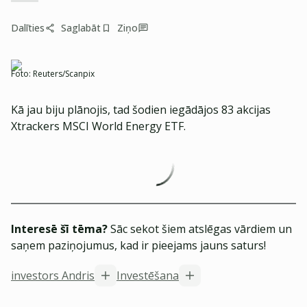
Dalīties
Saglabāt
Ziņo
Foto:
Reuters/Scanpix
Kā jau biju plānojis, tad šodien iegādājos 83 akcijas
Xtrackers MSCI World Energy ETF.
Interesē šī tēma?
Sāc sekot šiem atslēgas vārdiem un
saņem paziņojumus, kad ir pieejams jauns saturs!
investors Andris
Investēšana