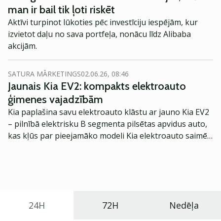
man ir bail tik ļoti riskēt
Aktīvi turpinot lūkoties pēc investīciju iespējām, kur
izvietot daļu no sava portfeļa, nonācu līdz Alibaba
akcijām.
SATURA MĀRKETINGS
02.06.26, 08:46
Jaunais Kia EV2: kompakts elektroauto
ģimenes vajadzībām
Kia paplašina savu elektroauto klāstu ar jauno Kia EV2
– pilnībā elektrisku B segmenta pilsētas apvidus auto,
kas kļūs par pieejamāko modeli Kia elektroauto saimē
Eiropā. Modelis izstrādāts ar mērķi piedāvāt ģimenēm
praktisku un tehnoloģiski modernu automobili
ikdienas vajadzībām.
24H
72H
Nedēļa