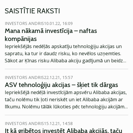
SAISTĪTIE RAKSTI
INVESTORS ANDRIS
10.01.22, 16:09
Mana nākamā investīcija – naftas
kompānijas
Iepriekšējās nedēļās apskatīju tehnoloģiju akcijas un
sapratu, ka tur ir daudz risku, ko nevēlos uzņemties.
Sākot ar Ķīnas risku Alibaba akciju gadījumā un beidzot
ar augstajām valuācijām ASV tehnoloģiju akciju
gadījumā. Tāpēc nolēmu lūkoties pavisam citā virzienā
INVESTORS ANDRIS
22.12.21, 15:57
– naftas sektorā.
ASV tehnoloģiju akcijas – šķiet tik dārgas
Iepriekšējā nedēļā investīcijām apsvēru Alibaba akcijas,
taču nolēmu tik ļoti neriskēt un iet Alibaba akcijām ar
līkumu. Nolēmu tālāk lūkoties pēc tehnoloģiju akcijām
ASV. Taču arī tur viss nav vienkārši un nebūt tik
pievilcīgi.
INVESTORS ANDRIS
15.12.21, 14:58
It kā gribētos investēt Alibaba akcijās, taču