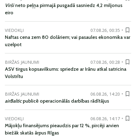
Virši
neto peļņa pirmajā pusgadā sasniedz 4,2 miljonus
eiro
VIEDOKĻI
07.08.26, 00:35
Naftas cena zem 80 dolāriem; vai pasaules ekonomika var
uzelpot
BIRŽAS JAUNUMI
07.08.26, 00:28
ASV tirgus kopsavilkums: spriedze ar Irānu atkal satricina
Volstrītu
BIRŽAS JAUNUMI
06.08.26, 14:20
airBaltic
publicē operacionālās darbības rādītājus
VIEDOKĻI
06.08.26, 14:17
Mājokļu finansējums pieaudzis par 12 %, pircēji arvien
biežāk skatās ārpus Rīgas