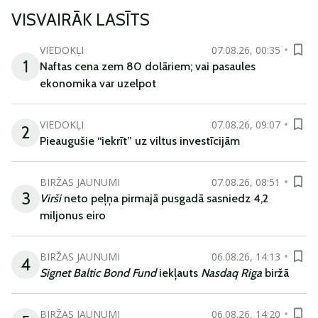
VISVAIRĀK LASĪTS
VIEDOKĻI
07.08.26, 00:35
1
Naftas cena zem 80 dolāriem; vai pasaules
ekonomika var uzelpot
VIEDOKĻI
07.08.26, 09:07
2
Pieaugušie “iekrīt” uz viltus investīcijām
BIRŽAS JAUNUMI
07.08.26, 08:51
3
Virši
neto peļņa pirmajā pusgadā sasniedz 4,2
miljonus eiro
BIRŽAS JAUNUMI
06.08.26, 14:13
4
Signet Baltic Bond Fund
iekļauts
Nasdaq Riga
biržā
BIRŽAS JAUNUMI
06.08.26, 14:20