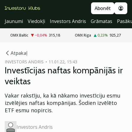
Abonēt
Jaunumi
Viedokļi
Investors Andris
Grāmatas
Pasāk
OMX Baltic
−0,04
%
315,18
OMX Riga
0,23
%
925,27
cebook
Atpakaļ
Twitter)
INVESTORS ANDRIS
11.01.22, 15:43
Investīcijas naftas kompānijās ir
kedIn
veiktas
ail
Vakar rakstīju, ka kā nākamo investīciju esmu
k
izvēlējies naftas kompānijas. Šodien izvēlēto
ETF esmu nopircis.
Investors Andris