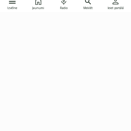
Izvēlne
Jaunumi
Radio
Meklēt
Ieiet portālā
Gunāra Astras iela 8B, Rīga, LV-1082
janis.skupelis@investoruklubs.lv
Abonē
Abonē jaunumus
Reklāma
Publikāciju lietošanas
Vispārējie noteikumi
tiesības
Privātuma politika
Pārtraukt abonēšanu
Iestatījumu pārvaldība