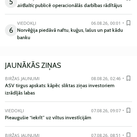
5
airBaltic
publicē operacionālās darbības rādītājus
VIEDOKĻI
06.08.26, 00:01
6
Norvēģija piedāvā naftu, kuģus, lašus un pat kādu
banku
JAUNĀKĀS ZIŅAS
BIRŽAS JAUNUMI
08.08.26, 02:46
ASV tirgus apskats: kāpēc sliktas ziņas investoriem
izrādījās labas
VIEDOKĻI
07.08.26, 09:07
Pieaugušie “iekrīt” uz viltus investīcijām
BIRŽAS JAUNUMI
07.08.26, 08:51