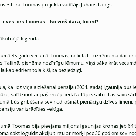
 investora Toomas projekta vadītājs Juhans Langs.
ir investors Toomas – ko viņš dara, ko ēd?
ākotnējā leģenda:
kumā 35 gadu vecumā Toomas, neliela IT uzņēmuma darbini
 Tallinā, pieņēma nozīmīgu lēmumu. Viņš sāka krāt vecum
laikabiedriem tolaik šķita bezjēdzīgi.
a, ka līdz viņa aiziešanai pensijā (2031. gadā) Igaunijā būs 
āru, salīdzinot ar pašreizējo iedzīvotāju skaitu. Tas savukār
cumā būs gribēšana sev nodrošināt pienācīgu dzīves līmeni,
pensiju var izrādīties veltīga.
umā Toomas bija pieejams miljons Igaunijas kronas jeb 64 t
ēma sākt ieguldīt akciju tirgū ar mērķi pēc 20 gadiem sev no