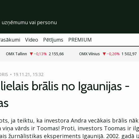
Pasākumi
Video
Pētījums
PREMIUM
OMX Tallinn
−0,13
%
2 155,66
OMX Vilnius
−0,26
%
1 502,97
DRIS
19.11.21, 15:32
ielais brālis no Igaunijas -
as
s, ja teiktu, ka investora Andra vecākais brālis nāk
n viņa vārds ir Toomas! Proti, investors Toomas ir il
is žurnālistikas eksperiments Igaunijā. 2002. gadā 