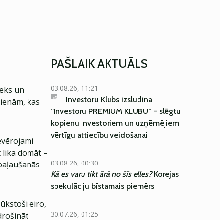
PAŠLAIK AKTUĀLS
03.08.26, 11:21
eks un
Investoru Klubs izsludina
dienām, kas
“Investoru PREMIUM KLUBU” - slēgtu
kopienu investoriem un uzņēmējiem
vērtīgu attiecību veidošanai
ievērojami
t lika domāt –
03.08.26, 00:30
 paļaušanās
Kā es varu tikt ārā no šīs elles?
Korejas
spekulāciju bīstamais piemērs
ūkstoši eiro,
30.07.26, 01:25
drošināt