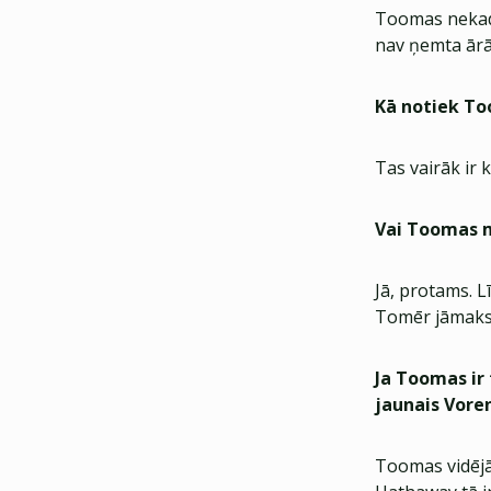
Toomas nekad 
nav ņemta ārā.
Kā notiek To
Tas vairāk ir 
Vai Toomas m
Jā, protams. L
Tomēr jāmaks
Ja Toomas ir 
jaunais Vore
Toomas vidējā