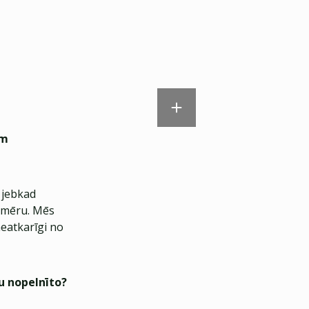
am
m jebkad
pmēru. Mēs
neatkarīgi no
vu nopelnīto?