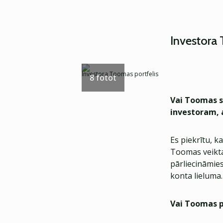
Investora 
Investora Toomas portfelis
8 fotot
Vai Toomas s
investoram, 
Es piekrītu, k
Toomas veikta
pārliecināmies
konta lieluma.
Vai Toomas pi