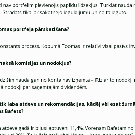
nav portfelim pievienojis papildu līdzekļus. Turklāt nauda 
 Strādāts tikai ar sākotnējo ieguldījumu un no tā iegūto.
omas portfeļa pārskatīšana?
konstants process. Kopumā Toomas ir relatīvi visai pasīvs in
aksā komisijas un nodokļus?
īdz šim nauda gan no konta nav izņemta – līdz ar to nodokļi n
ā nodokļi par saņemtajām dividendēm.
tik laba atdeve un rekomendācijas, kādēļ vēl esat žurnāl
ns Bafets?
 atdeve gadā ir bijusi aptuveni 11,4%. Vorenam Bafetam no