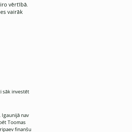
ro vērtībā.
ies vairāk
i sāk investēt
 Igaunijā nav
spēt Toomas
Aripaev finanšu