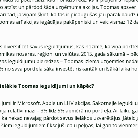
to atzīst un pārdod šāda uzņēmuma akcijas. Toomas apsver 
arī tad, ja viņam šķiet, ka tās ir pieaugušas jau pārāk daudz 
oomas arī akcijas iegādājas pakāpeniski un veic vismaz 12 d
diversificēt savus ieguldījumus, kas nozīmē, ka viņa portfel
mikas nozares, reģioni un valūtas. 2015. gada sākumā – pēc
lgas ieguldījumu pieredzes – Toomas izlēma uzņemties nedau
0% no sava portfeļa sāka investēt riskantāk un īsākā laika ho
 lielākie Toomas ieguldījumi un kāpēc?
dījumi ir Microsoft, Apple un LHV akcijās. Sākotnējie ieguldīj
ija relatīvi mazi – 3% līdz 5% apmērā no portfeļa. Ar laiku ga
is, ka nekad nevajag pārdot savus lielākos uzvarētājus. Jāteic
 šiem ieguldījumiem fiksējuši daļu peļņas, lai gan to vienmē