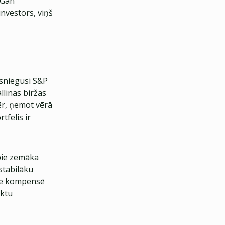
? Gan
investors, viņš
ārsniegusi S&P
llinas biržas
r, ņemot vērā
tfelis ir
pie zemāka
 stabilāku
eve kompensē
uktu