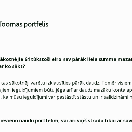
Toomas portfelis
ākotnējie 64 tūkstoši eiro nav pārāk liela summa maz
ar ko sākt?
a tas sākotnēji varētu izklausīties pārāk daudz. Tomēr visie
jiem ieguldījumiem būtu jēga arī ar daudz mazāku konta a
, ka mūsu ieguldījumi var pastāstīt stāstu un ir salīdzināmi 
evieno naudu portfelim, vai arī viņš strādā tikai ar sa