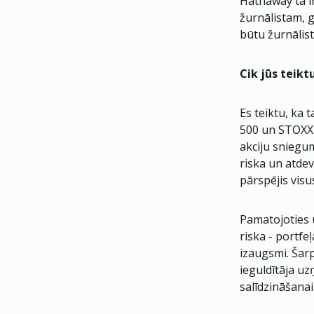
Hathaway tā ir
žurnālistam, g
būtu žurnālist
Cik jūs teikt
Es teiktu, ka 
500 un STOXX 
akciju sniegu
riska un atdev
pārspējis visu
Pamatojoties 
riska - portfeļ
izaugsmi. Šar
ieguldītāja uz
salīdzināšanai