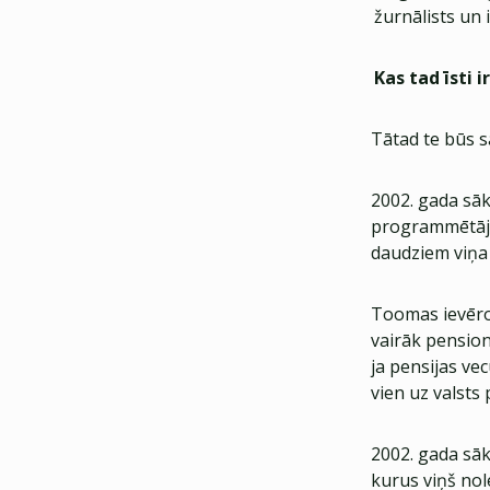
žurnālists un
Kas tad īsti 
Tātad te būs s
2002. gada sā
programmētājs
daudziem viņa 
Toomas ievēroj
vairāk pension
ja pensijas ve
vien uz valsts 
2002. gada sāk
kurus viņš nol