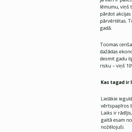
lēmumu, viņš 
pārdot akcijas 
pārvērtētas. T
gadā.
Toomas cenšas 
dažādas ekono
desmit gadu i
risku – viņš 1
Kas tagad ir
Lielākie iegul
vērtspapīros b
Laiks ir rādīj
gaitā esam no
nožēlojuši.