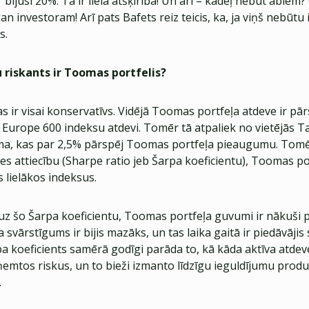
 bijusi 20%. Tā ir liela atšķirība! Un arī – kādēļ nebūt abiem
an investoram! Arī pats Bafets reiz teicis, ka, ja viņš nebūtu 
s.
u riskants ir Toomas portfelis?
tas ir visai konservatīvs. Vidējā Toomas portfeļa atdeve ir p
Europe 600 indeksu atdevi. Tomēr tā atpaliek no vietējās Ta
ma, kas par 2,5% pārspēj Toomas portfeļa pieaugumu. Tomē
es attiecību (Sharpe ratio jeb Šarpa koeficientu), Toomas por
s lielākos indeksus.
uz šo Šarpa koeficientu, Toomas portfeļa guvumi ir nākuši 
a svārstīgums ir bijis mazāks, un tas laika gaitā ir piedāvājis
pa koeficients samērā godīgi parāda to, kā kāda aktīva atd
ņemtos riskus, un to bieži izmanto līdzīgu ieguldījumu prod
.