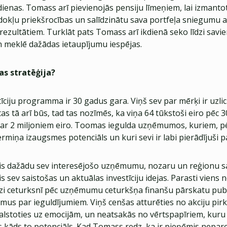
ienas. Tomass arī pievienojās pensiju līmeņiem, lai izmantot
okļu priekšrocības un salīdzinātu sava portfeļa sniegumu a
rezultātiem. Turklāt pats Tomass arī ikdienā seko līdzi savi
 meklē dažādas ietaupījumu iespējas.
s stratēģija?
ciju programma ir 30 gadus gara. Viņš sev par mērķi ir uzlic
tas tā arī būs, tad tas nozīmēs, ka viņa 64 tūkstoši eiro pēc
par 2 miljoniem eiro. Toomas iegulda uzņēmumos, kuriem, pē
ermiņa izaugsmes potenciāls un kuri sevi ir labi pierādījuši 
ojis dažādu sev interesējošo uzņēmumu, nozaru un reģionu s
is sev saistošas un aktuālas investīciju idejas. Parasti vien
eizi ceturksnī pēc uzņēmumu ceturkšņa finanšu pārskatu pub
mus par ieguldījumiem. Viņš cenšas atturēties no akciju pir
lstoties uz emocijām, un neatsakās no vērtspapīriem, kuru
cis kāds to potenciāls. Kad Tomass redz, ka ir pieņēmis nepare