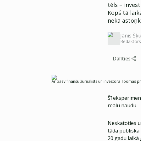
tēls – inves
Kopš tā laik
nekā astoņk
Jānis Šķu
Redaktors
Dalīties
Aripaev finanšu žurnālists un investora Toomas pr
Šī eksperiment
reālu naudu.
Neskatoties u
tāda publiska
20 gadu laikā 