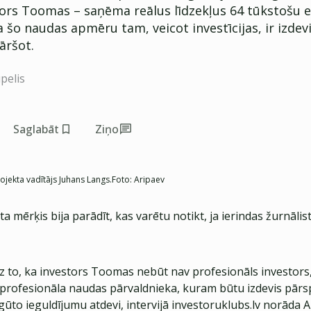
tors Toomas – saņēma reālus līdzekļus 64 tūkstošu ei
a šo naudas apmēru tam, veicot investīcijas, ir izdev
āršot.
pelis
Saglabāt
Ziņo
ojekta vadītājs Juhans Langs.
Foto:
Aripaev
a mērķis bija parādīt, kas varētu notikt, ja ierindas žurnālist
z to, ka investors Toomas nebūt nav profesionāls investors,
 profesionāla naudas pārvaldnieka, kuram būtu izdevis pār
gūto ieguldījumu atdevi, intervijā investoruklubs.lv norāda 