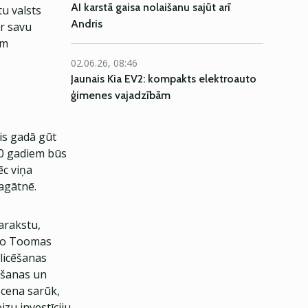
AI karstā gaisa nolaišanu sajūt arī
u valsts
Andris
r savu
em
02.06.26, 08:46
Jaunais Kia EV2: kompakts elektroauto
ģimenes vajadzībām
is gadā gūt
 30 gadiem būs
c viņa
pagātnē.
arakstu,
s no Toomas
licēšanas
kšanas un
 cena sarūk,
izu investīciju