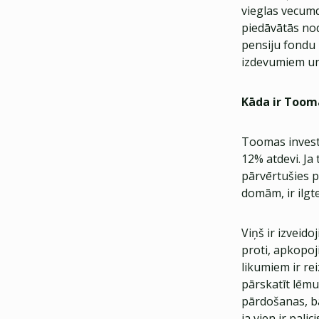
vieglas vecumd
piedāvātās nod
pensiju fondu 
izdevumiem un
Kāda ir Tooma
Toomas investī
12% atdevi. Ja 
pārvērtušies 
domām, ir ilgt
Viņš ir izveid
proti, apkopoj
likumiem ir r
pārskatīt lēmu
pārdošanas, ba
ja vien ir pali