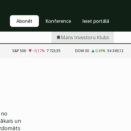
Pašapkalpošanās
Abonēt
Abonēt
Konference
Ieiet portālā
Mans Investoru Klubs
S&P 500
−0,17
%
7 723,55
DOW 30
0,49
%
54 349,12
 no
gākais un
izdomāts