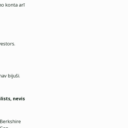
no konta arī
vestors.
av bijuši.
ists, nevis
 Berkshire