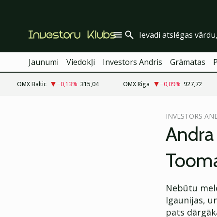
Jaunumi
Viedokļi
Investors Andris
Grāmatas
OMX Baltic
−0,13
%
315,04
OMX Riga
−0,09
%
927,72
cebook
cebook
INVESTORS AN
Twitter)
Twitter)
Andra l
kedIn
kedIn
Toom
ail
ail
k
k
Nebūtu melot
Igaunijas, u
pats dārgāka