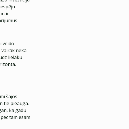
iespēju
un ir
arījumus
i veido
 vairāk nekā
dz lielāku
rizontā.
umi šajos
n tie pieauga.
 gan, ka gadu
r pēc tam esam