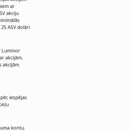
miem ar
SV akciju
 minimālās
 25 ASV dolāri
r Luminor
ar akcijām,
 akcijām.
 pēc iespējas
okļu
ījuma kontu.