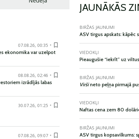
Nedēļa
JAUNĀKĀS Z
BIRŽAS JAUNUMI
ASV tirgus apskats: kāpēc s
07.08.26, 00:35
VIEDOKĻI
es ekonomika var uzelpot
Pieaugušie “iekrīt” uz viltu
08.08.26, 02:46
BIRŽAS JAUNUMI
vestoriem izrādījās labas
Virši
neto peļņa pirmajā pu
VIEDOKĻI
30.07.26, 01:25
Naftas cena zem 80 dolāri
BIRŽAS JAUNUMI
ASV tirgus kopsavilkums: spr
07.08.26, 09:07