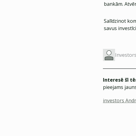
bankām. Atvēr
Salīdzinot kom
savus investīc
Investor
Interesē šī t
pieejams jauns
investors Andr