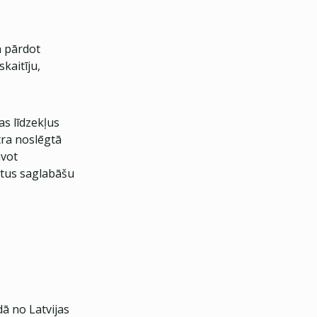
n pārdot
kaitīju,
as līdzekļus
tra noslēgtā
avot
kstus saglabāšu
dā no Latvijas