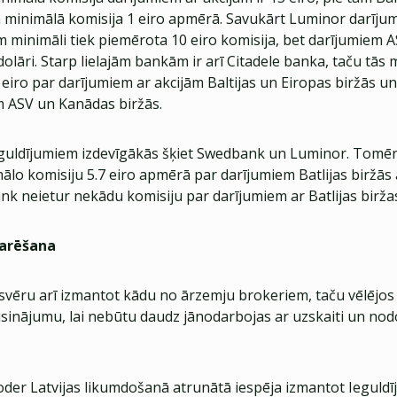
 minimālā komisija 1 eiro apmērā. Savukārt Luminor darīju
m minimāli tiek piemērota 10 eiro komisija, bet darījumiem A
dolāri. Starp lielajām bankām ir arī Citadele banka, taču tās
0 eiro par darījumiem ar akcijām Baltijas un Eiropas biržās un
m ASV un Kanādas biržās.
eguldījumiem izdevīgākās šķiet Swedbank un Luminor. Tomē
lo komisiju 5.7 eiro apmērā par darījumiem Batlijas biržās 
 neietur nekādu komisiju par darījumiem ar Batlijas biržas
arēšana
psvēru arī izmantot kādu no ārzemju brokeriem, taču vēlējos
isinājumu, lai nebūtu daudz jānodarbojas ar uzskaiti un nod
 noder Latvijas likumdošanā atrunātā iespēja izmantot Ieguld