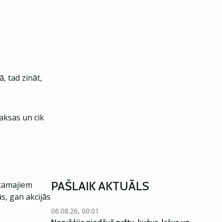
, tad zināt,
aksas un cik
PAŠLAIK AKTUĀLS
ākamajiem
ās, gan akcijās
06.08.26, 00:01