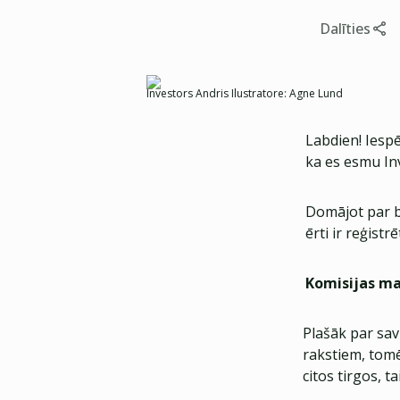
Dalīties
Investors Andris Ilustratore: Agne Lund
Labdien! Iespē
ka es esmu Inv
Domājot par b
ērti ir reģist
Komisijas m
Plašāk par sav
rakstiem, tomēr
citos tirgos, t