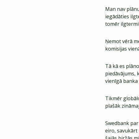
Man nav plānu 
iegādāties ilg
tomēr ilgtermi
Ņemot vērā mēr
komisijas vien
Tā kā es plānoj
piedāvājums, k
vienīgā banka 
Tikmēr globālo
plašāk zināma
Swedbank par d
eiro, savukārt
šajās biržās m