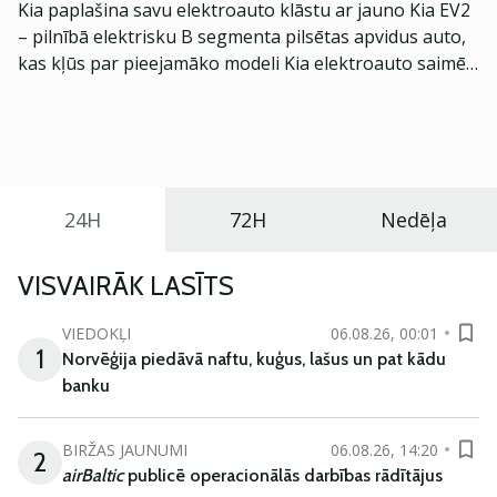
Kia paplašina savu elektroauto klāstu ar jauno Kia EV2
– pilnībā elektrisku B segmenta pilsētas apvidus auto,
kas kļūs par pieejamāko modeli Kia elektroauto saimē
Eiropā. Modelis izstrādāts ar mērķi piedāvāt ģimenēm
praktisku un tehnoloģiski modernu automobili
ikdienas vajadzībām.
24H
72H
Nedēļa
VISVAIRĀK LASĪTS
VIEDOKĻI
06.08.26, 00:01
1
Norvēģija piedāvā naftu, kuģus, lašus un pat kādu
banku
BIRŽAS JAUNUMI
06.08.26, 14:20
2
airBaltic
publicē operacionālās darbības rādītājus