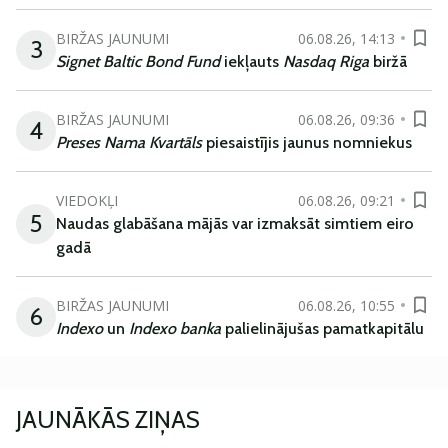
BIRŽAS JAUNUMI
06.08.26, 14:13
3
Signet Baltic Bond Fund
iekļauts
Nasdaq Riga
biržā
BIRŽAS JAUNUMI
06.08.26, 09:36
4
Preses Nama Kvartāls
piesaistījis jaunus nomniekus
VIEDOKĻI
06.08.26, 09:21
5
Naudas glabāšana mājās var izmaksāt simtiem eiro
gadā
BIRŽAS JAUNUMI
06.08.26, 10:55
6
Indexo
un
Indexo banka
palielinājušas pamatkapitālu
JAUNĀKĀS ZIŅAS