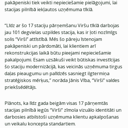
pakāpeniski tiek veikti nepieciešamie pielāgojumi, lai
stacijas pilnībā iekļautos uzņēmuma tīklā.
“Līdz ar šo 17 staciju pārņemšanu Viršu tīklā darbojas
jau 101 degvielas uzpildes stacija, kas ir ļoti nozīmīgs
solis “Virši” attīstībā. Mēs šo pāreju īstenojam
pakāpeniski un pārdomāti, lai klientiem arī
rekonstrukcijas laikā būtu pieejami nepieciešamie
pakalpojumi. Esam uzsākuši veikt būtiskas investīcijas
šo staciju modernizācijā, kas veicinās uzņēmuma tirgus
daļas pieaugumu un palīdzēs sasniegt ilgtermiņa
stratēģiskos mērķus,” norāda Jānis Vība, “Virši” valdes
priekšsēdētājs.
Plānots, ka līdz gada beigām visas 17 pārņemtās
stacijas pilnībā iegūs “Virši” zīmola vizuālo identitāti un
darbosies atbilstoši uzņēmuma klientu apkalpošanas
un veikalu koncepta standartiem.