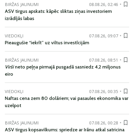
BIRŽAS JAUNUMI
08.08.26, 02:46
ASV tirgus apskats: kāpēc sliktas ziņas investoriem
izrādījās labas
VIEDOKĻI
07.08.26, 09:07
Pieaugušie “iekrīt” uz viltus investīcijām
BIRŽAS JAUNUMI
07.08.26, 08:51
Virši
neto peļņa pirmajā pusgadā sasniedz 4,2 miljonus
eiro
VIEDOKĻI
07.08.26, 00:35
Naftas cena zem 80 dolāriem; vai pasaules ekonomika var
uzelpot
BIRŽAS JAUNUMI
07.08.26, 00:28
ASV tirgus kopsavilkums: spriedze ar Irānu atkal satricina