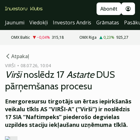
Abonēt
Jaunumi
Viedokļi
Investors Andris
Grāmatas
Pasāk
OMX Baltic
−0,04
%
315,18
OMX Riga
0,23
%
925,27
cebook
cebook
Atpakaļ
Twitter)
Twitter)
VIRŠI
08.07.26, 10:04
Virši
noslēdz 17
Astarte
DUS
kedIn
kedIn
pārņemšanas procesu
ail
ail
Energoresursu tirgotājs un ērtas iepirkšanās
k
k
veikalu tīkls AS “VIRŠI-A” (“Virši”) ir noslēdzis
17
SIA “Naftimpeks” piederošo
degvielas
uzpildes staciju iekļaušanu uzņēmuma tīklā.