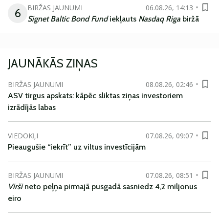
BIRŽAS JAUNUMI
06.08.26, 14:13
6
Signet Baltic Bond Fund
iekļauts
Nasdaq Riga
biržā
JAUNĀKĀS ZIŅAS
BIRŽAS JAUNUMI
08.08.26, 02:46
ASV tirgus apskats: kāpēc sliktas ziņas investoriem
izrādījās labas
VIEDOKĻI
07.08.26, 09:07
Pieaugušie “iekrīt” uz viltus investīcijām
BIRŽAS JAUNUMI
07.08.26, 08:51
Virši
neto peļņa pirmajā pusgadā sasniedz 4,2 miljonus
eiro