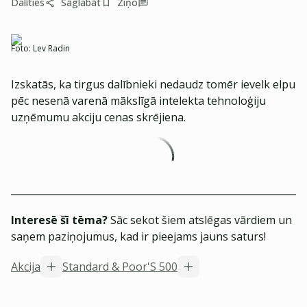
Dalīties
Saglabāt
Ziņo
Foto:
Lev Radin
Izskatās, ka tirgus dalībnieki nedaudz tomēr ievelk elpu
pēc nesenā varenā mākslīgā intelekta tehnoloģiju
uzņēmumu akciju cenas skrējiena.
Interesē šī tēma?
Sāc sekot šiem atslēgas vārdiem un
saņem paziņojumus, kad ir pieejams jauns saturs!
Akcija
Standard & Poor'S 500