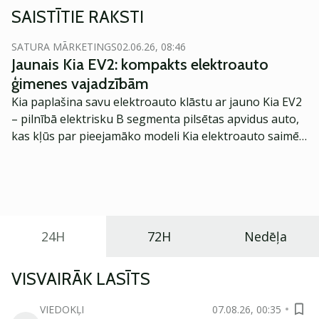
SAISTĪTIE RAKSTI
SATURA MĀRKETINGS
02.06.26, 08:46
Jaunais Kia EV2: kompakts elektroauto
ģimenes vajadzībām
Kia paplašina savu elektroauto klāstu ar jauno Kia EV2
– pilnībā elektrisku B segmenta pilsētas apvidus auto,
kas kļūs par pieejamāko modeli Kia elektroauto saimē
Eiropā. Modelis izstrādāts ar mērķi piedāvāt ģimenēm
praktisku un tehnoloģiski modernu automobili
ikdienas vajadzībām.
24H
72H
Nedēļa
VISVAIRĀK LASĪTS
VIEDOKĻI
07.08.26, 00:35