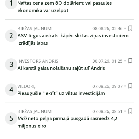
1
Naftas cena zem 80 dolāriem; vai pasaules
ekonomika var uzelpot
BIRŽAS JAUNUMI
08.08.26, 02:46
2
ASV tirgus apskats: kāpēc sliktas ziņas investoriem
izrādījās labas
INVESTORS ANDRIS
30.07.26, 01:25
3
AI karstā gaisa nolaišanu sajūt arī Andris
VIEDOKĻI
07.08.26, 09:07
4
Pieaugušie “iekrīt” uz viltus investīcijām
BIRŽAS JAUNUMI
07.08.26, 08:51
5
Virši
neto peļņa pirmajā pusgadā sasniedz 4,2
miljonus eiro