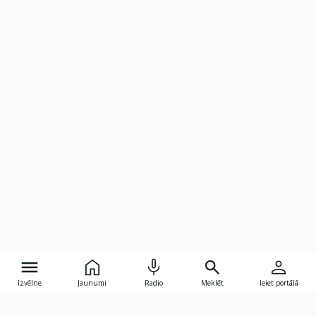
Izvēlne
Jaunumi
Radio
Meklēt
Ieiet portālā