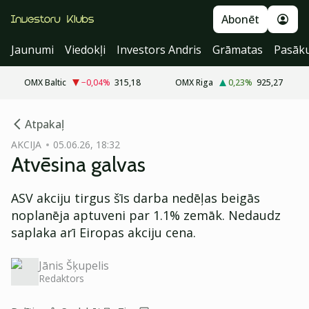
Abonēt
Jaunumi
Viedokļi
Investors Andris
Grāmatas
Pasāk
OMX Baltic
−0,04
%
315,18
OMX Riga
0,23
%
925,27
cebook
Atpakaļ
Twitter)
AKCIJA
05.06.26, 18:32
Atvēsina galvas
kedIn
ail
ASV akciju tirgus šīs darba nedēļas beigās
noplanēja aptuveni par 1.1% zemāk. Nedaudz
k
saplaka arī Eiropas akciju cena.
Jānis Šķupelis
Redaktors