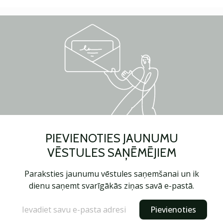
PIEVIENOTIES JAUNUMU
VĒSTULES SAŅĒMĒJIEM
Paraksties jaunumu vēstules saņemšanai un ik
dienu saņemt svarīgākās ziņas savā e-pastā.
Pievienoties