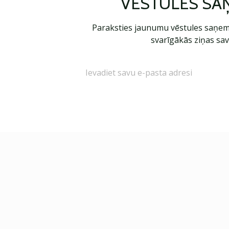
VĒSTULES SA
Paraksties jaunumu vēstules saņem
svarīgākās ziņas sav