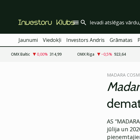
Jaunumi
Viedokļi
Investors Andris
Grāmatas
OMX Baltic
0,00
%
314,99
OMX Riga
−0,5
%
923,64
cebook
cebook
MADARA COSM
Twitter)
Twitter)
Madar
kedIn
kedIn
demate
ail
ail
k
k
AS “MADARA 
jūlija un 20
pieņemtajie