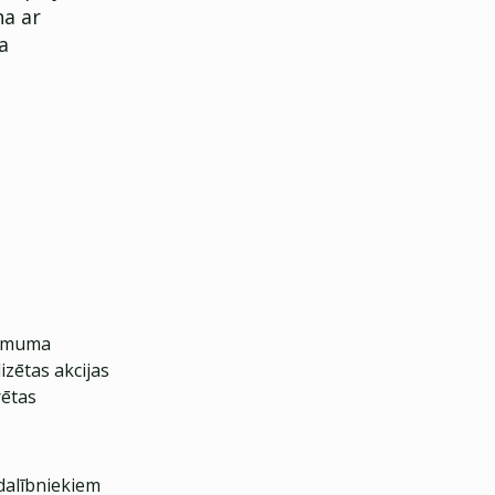
na ar
a
ņēmuma
izētas akcijas
rētas
dalībniekiem