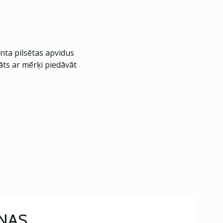
nta pilsētas apvidus
āts ar mērķi piedāvāt
IŅAS