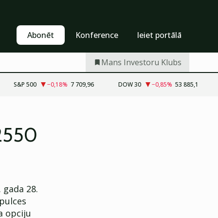
Pašapkalpošanās
Abonēt
Abonēt
Konference
Ieiet portālā
Mans Investoru Klubs
S&P 500
−0,18
%
7 709,96
DOW 30
−0,85
%
53 885,1
 2550
 gada 28.
apulces
 opciju