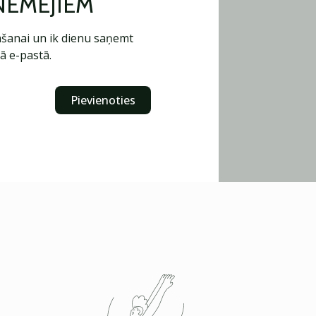
ŅĒMĒJIEM
šanai un ik dienu saņemt
ā e-pastā.
Pievienoties