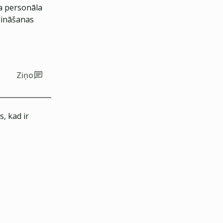
ja personāla
elināšanas
Ziņo
, kad ir