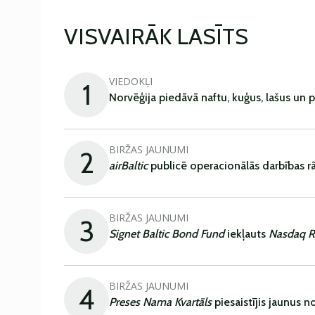
VISVAIRĀK LASĪTS
VIEDOKĻI
1
Norvēģija piedāvā naftu, kuģus, lašus un 
BIRŽAS JAUNUMI
2
airBaltic
publicē operacionālās darbības rā
BIRŽAS JAUNUMI
3
Signet Baltic Bond Fund
iekļauts
Nasdaq R
BIRŽAS JAUNUMI
4
Preses Nama Kvartāls
piesaistījis jaunus 