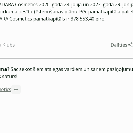
DARA Cosmetics 2020. gada 28. jūlija un 2023. gada 29. jūni
 pirkuma tiesību) īstenošanas plānu. Pēc pamatkapitāla pali
RA Cosmetics pamatkapitāls ir 378 553,40 eiro.
u Klubs
Dalīties
ēma?
Sāc sekot šiem atslēgas vārdiem un saņem paziņojumus
 saturs!
etics