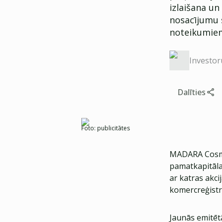
izlaišana un
nosacījumu 
noteikumie
Investor
Dalīties
Foto:
publicitātes
MADARA Cosme
pamatkapitāla 
ar katras akci
komercreģistr
Jaunās emitēt