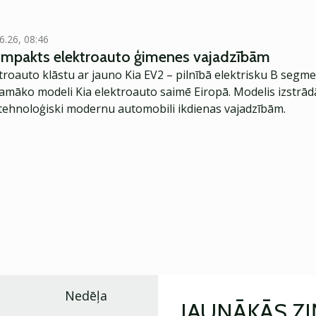
6.26, 08:46
kompakts elektroauto ģimenes vajadzībām
troauto klāstu ar jauno Kia EV2 – pilnībā elektrisku B segme
jamāko modeli Kia elektroauto saimē Eiropā. Modelis izstrād
ehnoloģiski modernu automobili ikdienas vajadzībām.
Nedēļa
JAUNĀKĀS Z