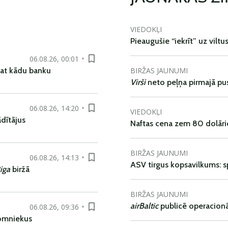
VIEDOKĻI
Pieaugušie “iekrīt” uz viltu
06.08.26, 00:01
BIRŽAS JAUNUMI
pat kādu banku
Virši
neto peļņa pirmajā pu
06.08.26, 14:20
VIEDOKĻI
dītājus
Naftas cena zem 80 dolāri
BIRŽAS JAUNUMI
06.08.26, 14:13
ASV tirgus kopsavilkums: spr
iga
biržā
BIRŽAS JAUNUMI
airBaltic
publicē operacionāl
06.08.26, 09:36
nomniekus