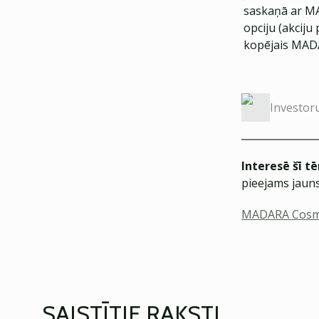
saskaņā ar MA
opciju (akciju
kopējais MADA
Investor
Interesē šī t
pieejams jauns
MADARA Cosm
SAISTĪTIE RAKSTI