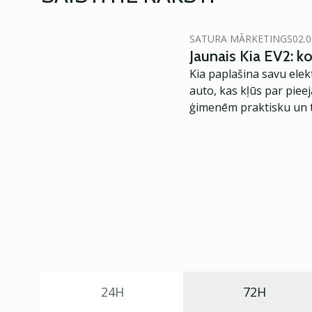
SATURA MĀRKETINGS
02.0
Jaunais Kia EV2: 
Kia paplašina savu elek
auto, kas kļūs par piee
ģimenēm praktisku un t
24H
72H