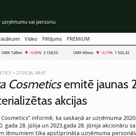
Pasākumi
Video
Pētījums
PREMIUM
OMX Tallinn
−0,08
%
2 156,53
OMX Vilnius
−0,19
%
1 502,42
ETICS
27.03.26, 08:47
a Cosmetics
emitē jaunas
rializētas akcijas
Cosmetics” informē, ka saskaņā ar uzņēmuma 2020.
20. gada 28. jūlija un 2023.gada 28. jūnija akcionāru s
m lēmumiem tika apstiprināta uzņēmuma personāla