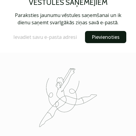
VĒSTULES SAŅĒMĒJIEM
Paraksties jaunumu vēstules saņemšanai un ik
dienu saņemt svarīgākās ziņas savā e-pastā.
Pievienoties