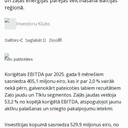
un zaļās enerģijas pārejas veicināšanā Baltijas
reģionā.
Investoru Klubs
Dalīties
Saglabāt
Ziņo
Foto:
publicitātes
Koriģētais EBITDA par 2025. gada 9 mēnešiem
sasniedza 405,1 miljonu eiro, kas ir par 2,0 % vairāk
nekā pērn, galvenokārt pateicoties labiem rezultātiem
Zaļo jaudu un Tīklu segmentos. Zaļās jaudas veidoja
53,2 % no kopējā koriģētā EBITDA, atspoguļojot jaunu
aktīvu palaišanas un sniegto pakalpojumu ietekmi.
Investīcijas kopumā sasniedza 529,9 miljonus eiro, no