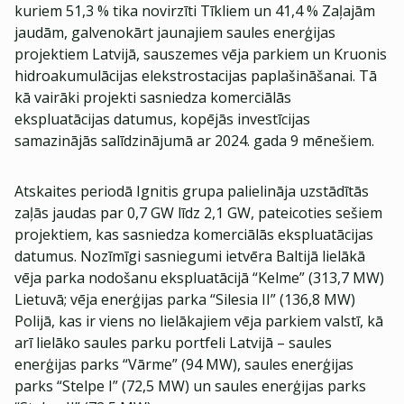
kuriem 51,3 % tika novirzīti Tīkliem un 41,4 % Zaļajām
jaudām, galvenokārt jaunajiem saules enerģijas
projektiem Latvijā, sauszemes vēja parkiem un Kruonis
hidroakumulācijas elekstrostacijas paplašināšanai. Tā
kā vairāki projekti sasniedza komerciālās
ekspluatācijas datumus, kopējās investīcijas
samazinājās salīdzinājumā ar 2024. gada 9 mēnešiem.
Atskaites periodā Ignitis grupa palielināja uzstādītās
zaļās jaudas par 0,7 GW līdz 2,1 GW, pateicoties sešiem
projektiem, kas sasniedza komerciālās ekspluatācijas
datumus. Nozīmīgi sasniegumi ietvēra Baltijā lielākā
vēja parka nodošanu ekspluatācijā “Kelme” (313,7 MW)
Lietuvā; vēja enerģijas parka “Silesia II” (136,8 MW)
Polijā, kas ir viens no lielākajiem vēja parkiem valstī, kā
arī lielāko saules parku portfeli Latvijā – saules
enerģijas parks “Vārme” (94 MW), saules enerģijas
parks “Stelpe I” (72,5 MW) un saules enerģijas parks