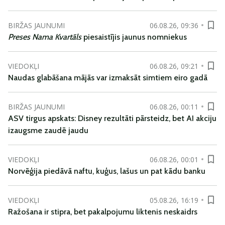
BIRŽAS JAUNUMI
06.08.26, 09:36
Preses Nama Kvartāls
piesaistījis jaunus nomniekus
VIEDOKĻI
06.08.26, 09:21
Naudas glabāšana mājās var izmaksāt simtiem eiro gadā
BIRŽAS JAUNUMI
06.08.26, 00:11
ASV tirgus apskats: Disney rezultāti pārsteidz, bet AI akciju
izaugsme zaudē jaudu
VIEDOKĻI
06.08.26, 00:01
Norvēģija piedāvā naftu, kuģus, lašus un pat kādu banku
VIEDOKĻI
05.08.26, 16:19
Ražošana ir stipra, bet pakalpojumu liktenis neskaidrs