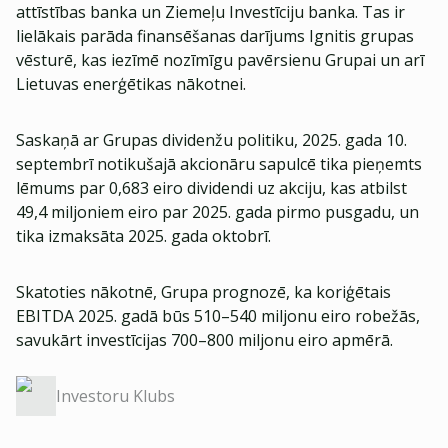
attīstības banka un Ziemeļu Investīciju banka. Tas ir
lielākais parāda finansēšanas darījums Ignitis grupas
vēsturē, kas iezīmē nozīmīgu pavērsienu Grupai un arī
Lietuvas enerģētikas nākotnei.
Saskaņā ar Grupas dividenžu politiku, 2025. gada 10.
septembrī notikušajā akcionāru sapulcē tika pieņemts
lēmums par 0,683 eiro dividendi uz akciju, kas atbilst
49,4 miljoniem eiro par 2025. gada pirmo pusgadu, un
tika izmaksāta 2025. gada oktobrī.
Skatoties nākotnē, Grupa prognozē, ka koriģētais
EBITDA 2025. gadā būs 510–540 miljonu eiro robežās,
savukārt investīcijas 700–800 miljonu eiro apmērā.
Investoru Klubs