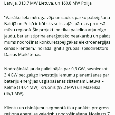
Latvijā, 313,7 MW Lietuvā, un 160,8 MW Polijā.
“Vairāku liela mēroga vēja un saules parku pabeigšana
Baltijā un Polijā ir būtisks solis zaļās pārejas procesā
mūsu reģionā. Šie projekti ne tikai palielina atjaunīgo
jaudu, bet arī stiprina enerģētisko neatkarību un palīdz
mums nodrošināt konkurētspējīgākas elektroenerģijas
cenas klientiem,” norāda Ignitis grupas izpilddirektors
Darius Maikštėnas.
Nodrošinātā jauda palielinājās par 0,3 GW, sasniedzot
3,4 GW pēc galīgo investīciju lēmumu pieņemšanas par
bateriju enerģijas uzglabāšanas sistēmām Lietuvā –
Kelmė (147,4 MW), Kruonis (99,2 MW) un Mažeikiai
(45,1 MW).
Klientu un risinājumu segmentā tika panākts progress
reģiona enerģijas vajadzību nodrošināšanā. Noslēgts 7