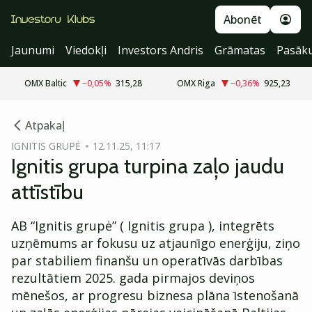
Abonēt
Jaunumi
Viedokļi
Investors Andris
Grāmatas
Pasāk
OMX Baltic
−0,05
%
315,28
OMX Riga
−0,36
%
925,23
cebook
cebook
Atpakaļ
Twitter)
Twitter)
IGNITIS GRUPĖ
12.11.25, 11:17
Ignitis grupa turpina zaļo jaudu
kedIn
kedIn
attīstību
ail
ail
AB “Ignitis grupė” ( Ignitis grupa ), integrēts
k
k
uzņēmums ar fokusu uz atjaunīgo enerģiju, ziņo
par stabiliem finanšu un operatīvās darbības
rezultātiem 2025. gada pirmajos deviņos
mēnešos, ar progresu biznesa plāna īstenošanā