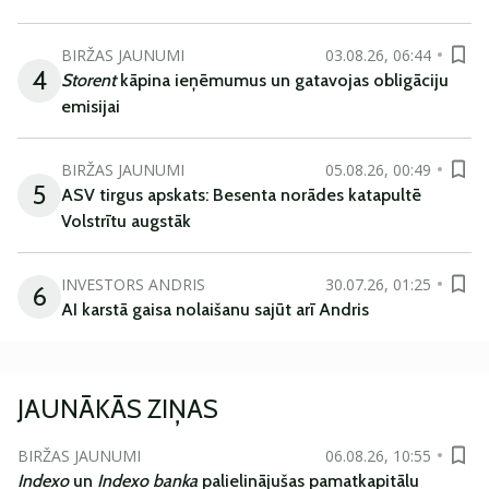
BIRŽAS JAUNUMI
03.08.26, 06:44
4
Storent
kāpina ieņēmumus un gatavojas obligāciju
emisijai
BIRŽAS JAUNUMI
05.08.26, 00:49
5
ASV tirgus apskats: Besenta norādes katapultē
Volstrītu augstāk
INVESTORS ANDRIS
30.07.26, 01:25
6
AI karstā gaisa nolaišanu sajūt arī Andris
JAUNĀKĀS ZIŅAS
BIRŽAS JAUNUMI
06.08.26, 10:55
Indexo
un
Indexo banka
palielinājušas pamatkapitālu