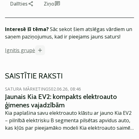
Dalīties
Ziņo
Interesē šī tēma?
Sāc sekot šiem atslēgas vārdiem un
saņem paziņojumus, kad ir pieejams jauns saturs!
Ignitis grupė
SAISTĪTIE RAKSTI
SATURA MĀRKETINGS
02.06.26, 08:46
Jaunais Kia EV2: kompakts elektroauto
ģimenes vajadzībām
Kia paplašina savu elektroauto klāstu ar jauno Kia EV2
– pilnībā elektrisku B segmenta pilsētas apvidus auto,
kas kļūs par pieejamāko modeli Kia elektroauto saimē
Eiropā. Modelis izstrādāts ar mērķi piedāvāt ģimenēm