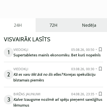
praktisku un tehnoloģiski modernu automobili
ikdienas vajadzībām.
24H
72H
Nedēļa
VISVAIRĀK LASĪTS
VIEDOKĻI
05.08.26, 00:50
1
Supertabletes mainīs ekonomiku. Bet kurš nopelnīs
VIEDOKĻI
03.08.26, 00:30
2
Kā es varu tikt ārā no šīs elles?
Korejas spekulāciju
bīstamais piemērs
BIRŽAS JAUNUMI
04.08.26, 23:35
3
Kalve
: Izaugsme nozīmē arī spēju pieņemt sarežģītus
lēmumus