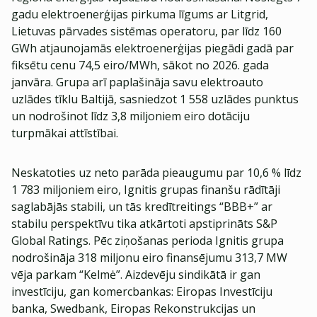
gadu elektroenerģijas pirkuma līgums ar Litgrid,
Lietuvas pārvades sistēmas operatoru, par līdz 160
GWh atjaunojamās elektroenerģijas piegādi gadā par
fiksētu cenu 74,5 eiro/MWh, sākot no 2026. gada
janvāra. Grupa arī paplašināja savu elektroauto
uzlādes tīklu Baltijā, sasniedzot 1 558 uzlādes punktus
un nodrošinot līdz 3,8 miljoniem eiro dotāciju
turpmākai attīstībai.
Neskatoties uz neto parāda pieaugumu par 10,6 % līdz
1 783 miljoniem eiro, Ignitis grupas finanšu rādītāji
saglabājās stabili, un tās kredītreitings “BBB+” ar
stabilu perspektīvu tika atkārtoti apstiprināts S&P
Global Ratings. Pēc ziņošanas perioda Ignitis grupa
nodrošināja 318 miljonu eiro finansējumu 313,7 MW
vēja parkam “Kelmė”. Aizdevēju sindikātā ir gan
investīciju, gan komercbankas: Eiropas Investīciju
banka, Swedbank, Eiropas Rekonstrukcijas un