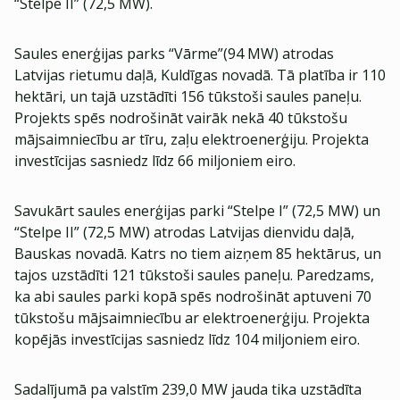
“Stelpe II” (72,5 MW).
Saules enerģijas parks “Vārme”(94 MW) atrodas
Latvijas rietumu daļā, Kuldīgas novadā. Tā platība ir 110
hektāri, un tajā uzstādīti 156 tūkstoši saules paneļu.
Projekts spēs nodrošināt vairāk nekā 40 tūkstošu
mājsaimniecību ar tīru, zaļu elektroenerģiju. Projekta
investīcijas sasniedz līdz 66 miljoniem eiro.
Savukārt saules enerģijas parki “Stelpe I” (72,5 MW) un
“Stelpe II” (72,5 MW) atrodas Latvijas dienvidu daļā,
Bauskas novadā. Katrs no tiem aizņem 85 hektārus, un
tajos uzstādīti 121 tūkstoši saules paneļu. Paredzams,
ka abi saules parki kopā spēs nodrošināt aptuveni 70
tūkstošu mājsaimniecību ar elektroenerģiju. Projekta
kopējās investīcijas sasniedz līdz 104 miljoniem eiro.
Sadalījumā pa valstīm 239,0 MW jauda tika uzstādīta