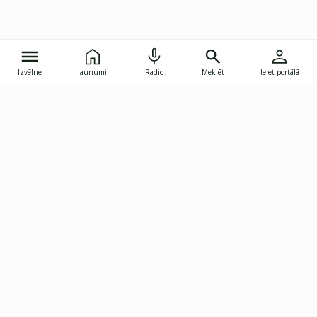
Izvēlne
Jaunumi
Radio
Meklēt
Ieiet portālā
Gunāra Astras iela 8B, Rīga, LV-1082
janis.skupelis@investoruklubs.lv
Abonē
Abonē jaunumus
Reklāma
Publikāciju lietošanas
Vispārējie noteikumi
tiesības