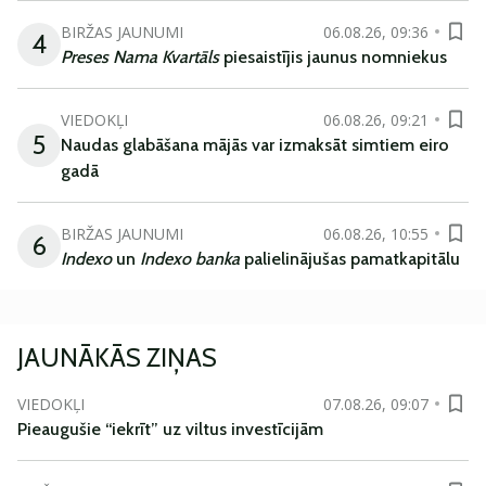
BIRŽAS JAUNUMI
06.08.26, 09:36
4
Preses Nama Kvartāls
piesaistījis jaunus nomniekus
VIEDOKĻI
06.08.26, 09:21
5
Naudas glabāšana mājās var izmaksāt simtiem eiro
gadā
BIRŽAS JAUNUMI
06.08.26, 10:55
6
Indexo
un
Indexo banka
palielinājušas pamatkapitālu
JAUNĀKĀS ZIŅAS
VIEDOKĻI
07.08.26, 09:07
Pieaugušie “iekrīt” uz viltus investīcijām