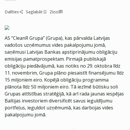
Dalīties
Saglabāt
Ziņo
AS “CleanR Grupa” (Grupa), kas pārvalda Latvijas
vadošos uzņēmumus vides pakalpojumu jomā,
saņēmusi Latvijas Bankas apstiprinājumu obligāciju
emisijas pamatprospektam. Pirmajā publiskajā
obligāciju piedāvājumā, kas notiks no 29. oktobra līdz
11. novembrim, Grupa plāno piesaistīt finansējumu līdz
15 miljoniem eiro. Kopējā obligāciju programma
plānota līdz 50 miljoniem eiro. Tā iezīmē būtisku soli
Grupas attīstības stratēģijā, kā arī rada jaunas iespējas
Baltijas investoriem diversificēt savus ieguldījumu
portfeļus, ieguldot uzņēmumā, kas darbojas vides
pakalpojumu jomā.