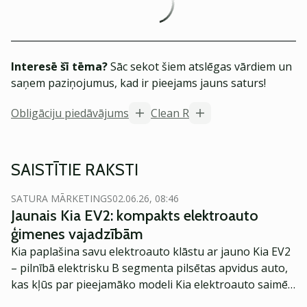
Interesē šī tēma?
Sāc sekot šiem atslēgas vārdiem un
saņem paziņojumus, kad ir pieejams jauns saturs!
Obligāciju piedāvājums
Clean R
SAISTĪTIE RAKSTI
SATURA MĀRKETINGS
02.06.26, 08:46
Jaunais Kia EV2: kompakts elektroauto
ģimenes vajadzībām
Kia paplašina savu elektroauto klāstu ar jauno Kia EV2
– pilnībā elektrisku B segmenta pilsētas apvidus auto,
kas kļūs par pieejamāko modeli Kia elektroauto saimē
Eiropā. Modelis izstrādāts ar mērķi piedāvāt ģimenēm