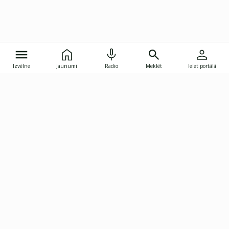
Izvēlne
Jaunumi
Radio
Meklēt
Ieiet portālā
Gunāra Astras iela 8B, Rīga, LV-1082
janis.skupelis@investoruklubs.lv
Abonē
Abonē jaunumus
Reklāma
Publikāciju lietošanas
Vispārējie noteikumi