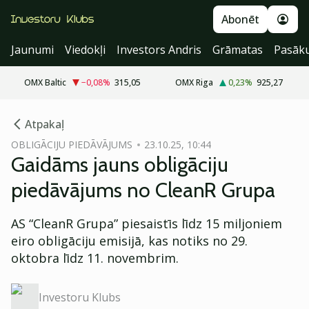
Abonēt
Jaunumi
Viedokļi
Investors Andris
Grāmatas
Pasāk
OMX Baltic
−0,08
%
315,05
OMX Riga
0,23
%
925,27
cebook
Atpakaļ
Twitter)
OBLIGĀCIJU PIEDĀVĀJUMS
23.10.25, 10:44
Gaidāms jauns obligāciju
kedIn
piedāvājums no CleanR Grupa
ail
AS “CleanR Grupa” piesaistīs līdz 15 miljoniem
k
eiro obligāciju emisijā, kas notiks no 29.
oktobra līdz 11. novembrim.
Investoru Klubs