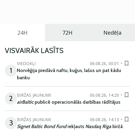
praktisku un tehnoloģiski modernu automobili
ikdienas vajadzībām.
24H
72H
Nedēļa
VISVAIRĀK LASĪTS
VIEDOKĻI
06.08.26, 00:01
1
Norvēģija piedāvā naftu, kuģus, lašus un pat kādu
banku
BIRŽAS JAUNUMI
06.08.26, 14:20
2
airBaltic
publicē operacionālās darbības rādītājus
BIRŽAS JAUNUMI
06.08.26, 14:13
3
Signet Baltic Bond Fund
iekļauts
Nasdaq Riga
biržā