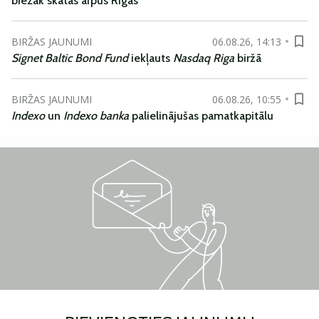
biežāk skatās ārpus Rīgas
BIRŽAS JAUNUMI
06.08.26, 14:13
Signet Baltic Bond Fund
iekļauts
Nasdaq Riga
biržā
BIRŽAS JAUNUMI
06.08.26, 10:55
Indexo
un
Indexo banka
palielinājušas pamatkapitālu