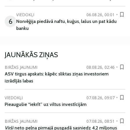
VIEDOKĻI
06.08.26, 00:01
6
Norvēģija piedāvā naftu, kuģus, lašus un pat kādu
banku
JAUNĀKĀS ZIŅAS
BIRŽAS JAUNUMI
08.08.26, 02:46
ASV tirgus apskats: kāpēc sliktas ziņas investoriem
izrādījās labas
VIEDOKĻI
07.08.26, 09:07
Pieaugušie “iekrīt” uz viltus investīcijām
BIRŽAS JAUNUMI
07.08.26, 08:51
Virši
neto peļņa pirmajā pusgadā sasniedz 4,2 miljonus