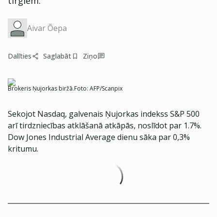
tirgiem.
Aivar Õepa
Dalīties
Saglabāt
Ziņo
Brokeris Ņujorkas biržā.
Foto:
AFP/Scanpix
Sekojot Nasdaq, galvenais Ņujorkas indekss S&P 500
arī tirdzniecības atklāšanā atkāpās, noslīdot par 1.7%.
Dow Jones Industrial Average dienu sāka par 0,3%
kritumu.