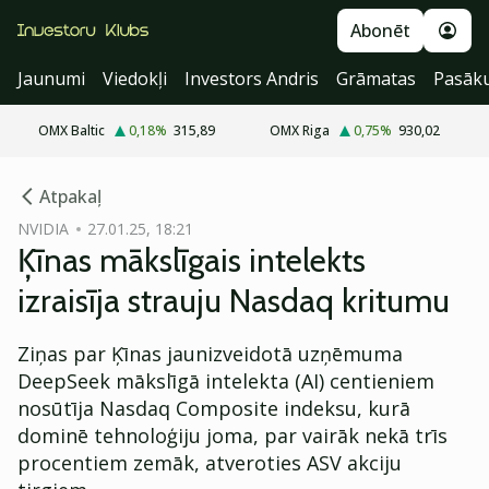
Abonēt
Jaunumi
Viedokļi
Investors Andris
Grāmatas
Pasāk
OMX Baltic
0,18
%
315,89
OMX Riga
0,75
%
930,02
cebook
Atpakaļ
Twitter)
NVIDIA
27.01.25, 18:21
Ķīnas mākslīgais intelekts
kedIn
izraisīja strauju Nasdaq kritumu
ail
Ziņas par Ķīnas jaunizveidotā uzņēmuma
k
DeepSeek mākslīgā intelekta (AI) centieniem
nosūtīja Nasdaq Composite indeksu, kurā
dominē tehnoloģiju joma, par vairāk nekā trīs
procentiem zemāk, atveroties ASV akciju