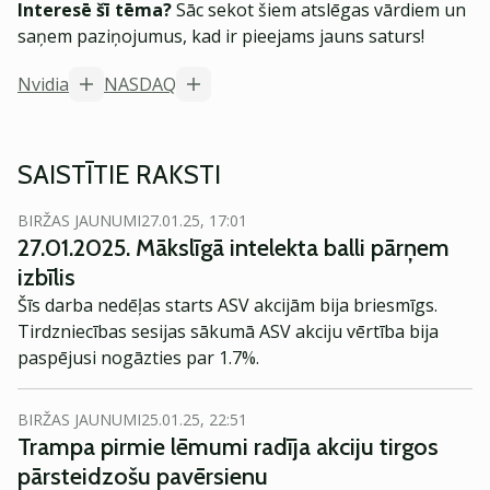
Interesē šī tēma?
Sāc sekot šiem atslēgas vārdiem un
saņem paziņojumus, kad ir pieejams jauns saturs!
Nvidia
NASDAQ
SAISTĪTIE RAKSTI
BIRŽAS JAUNUMI
27.01.25, 17:01
27.01.2025. Mākslīgā intelekta balli pārņem
izbīlis
Šīs darba nedēļas starts ASV akcijām bija briesmīgs.
Tirdzniecības sesijas sākumā ASV akciju vērtība bija
paspējusi nogāzties par 1.7%.
BIRŽAS JAUNUMI
25.01.25, 22:51
Trampa pirmie lēmumi radīja akciju tirgos
pārsteidzošu pavērsienu