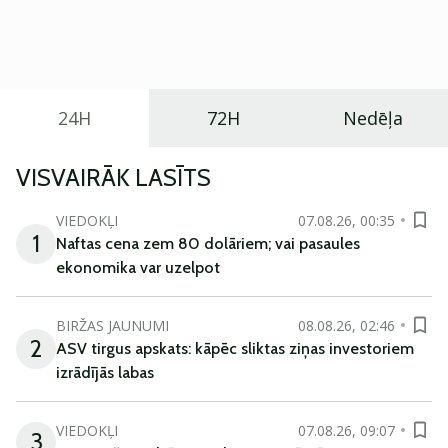
Eiropā. Modelis izstrādāts ar mērķi piedāvāt ģimenēm
praktisku un tehnoloģiski modernu automobili
ikdienas vajadzībām.
24H
72H
Nedēļa
VISVAIRĀK LASĪTS
VIEDOKĻI
07.08.26, 00:35
1
Naftas cena zem 80 dolāriem; vai pasaules
ekonomika var uzelpot
BIRŽAS JAUNUMI
08.08.26, 02:46
2
ASV tirgus apskats: kāpēc sliktas ziņas investoriem
izrādījās labas
VIEDOKĻI
07.08.26, 09:07
3