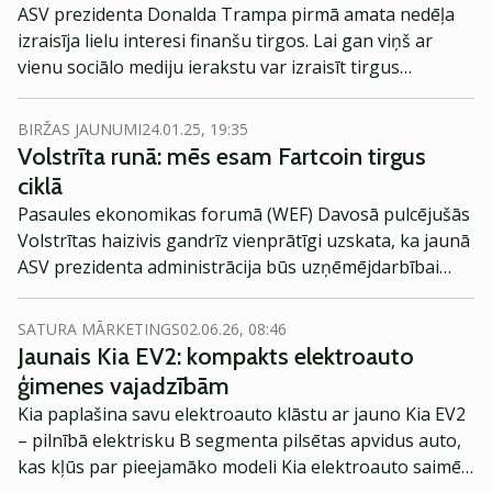
ASV prezidenta Donalda Trampa pirmā amata nedēļa
izraisīja lielu interesi finanšu tirgos. Lai gan viņš ar
vienu sociālo mediju ierakstu var izraisīt tirgus
svārstības, akciju rallija galvenais virziens viņa pirmo
lēmumu dēļ pārvietojās ārpus ASV.
BIRŽAS JAUNUMI
24.01.25, 19:35
Volstrīta runā: mēs esam Fartcoin tirgus
ciklā
Pasaules ekonomikas forumā (WEF) Davosā pulcējušās
Volstrītas haizivis gandrīz vienprātīgi uzskata, ka jaunā
ASV prezidenta administrācija būs uzņēmējdarbībai
draudzīga. Tomēr daudzi norāda uz pārmērīga
investoru entuziasma pazīmēm.
SATURA MĀRKETINGS
02.06.26, 08:46
Jaunais Kia EV2: kompakts elektroauto
ģimenes vajadzībām
Kia paplašina savu elektroauto klāstu ar jauno Kia EV2
– pilnībā elektrisku B segmenta pilsētas apvidus auto,
kas kļūs par pieejamāko modeli Kia elektroauto saimē