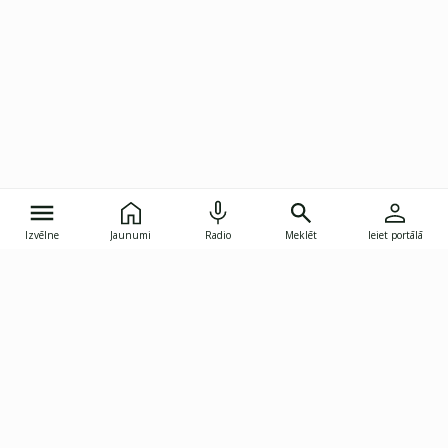
Izvēlne
Jaunumi
Radio
Meklēt
Ieiet portālā
Gunāra Astras iela 8B, Rīga, LV-1082
janis.skupelis@investoruklubs.lv