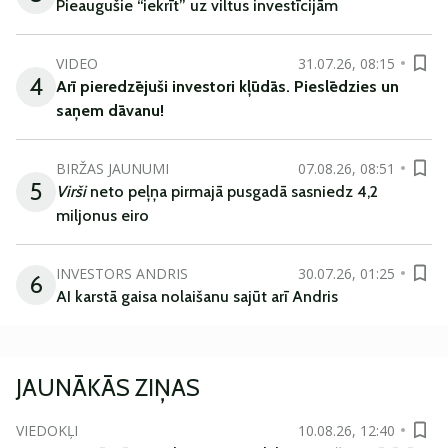
Pieaugušie “iekrīt” uz viltus investīcijām
VIDEO
31.07.26, 08:15
4
Arī
pieredzējuši
investori
kļūdā
s
.
Pieslēdzies un
saņem
dāvanu
!
BIRŽAS JAUNUMI
07.08.26, 08:51
5
Virši
neto peļņa pirmajā pusgadā sasniedz 4,2
miljonus eiro
INVESTORS ANDRIS
30.07.26, 01:25
6
AI karstā gaisa nolaišanu sajūt arī Andris
JAUNĀKĀS ZIŅAS
VIEDOKĻI
10.08.26, 12:40