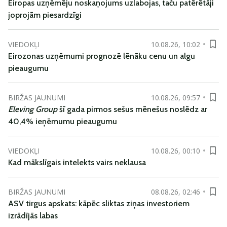
Eiropas uzņēmēju noskaņojums uzlabojas, taču patērētāji
joprojām piesardzīgi
VIEDOKĻI
10.08.26, 10:02
Eirozonas uzņēmumi prognozē lēnāku cenu un algu
pieaugumu
BIRŽAS JAUNUMI
10.08.26, 09:57
Eleving Group
šī gada pirmos sešus mēnešus noslēdz ar
40,4% ieņēmumu pieaugumu
VIEDOKĻI
10.08.26, 00:10
Kad mākslīgais intelekts vairs neklausa
BIRŽAS JAUNUMI
08.08.26, 02:46
ASV tirgus apskats: kāpēc sliktas ziņas investoriem
izrādījās labas