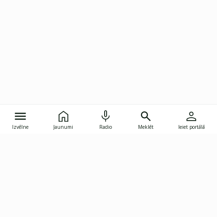
Izvēlne
Jaunumi
Radio
Meklēt
Ieiet portālā
Gunāra Astras iela 8B, Rīga, LV-1082
janis.skupelis@investoruklubs.lv