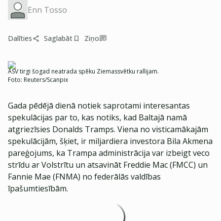
Enn Tosso
Dalīties
Saglabāt
Ziņo
ASV tirgi šogad neatrada spēku Ziemassvētku rallijam.
Foto:
Reuters/Scanpix
Gada pēdējā dienā notiek saprotami interesantas
spekulācijas par to, kas notiks, kad Baltajā namā
atgriezīsies Donalds Tramps. Viena no visticamākajām
spekulācijām, šķiet, ir miljardiera investora Bila Akmena
pareģojums, ka Trampa administrācija var izbeigt veco
strīdu ar Volstrītu un atsavināt Freddie Mac (FMCC) un
Fannie Mae (FNMA) no federālās valdības
īpašumtiesībām.