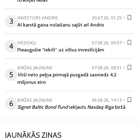
INVESTORS ANDRIS
30.07.26, 01:25
3
AI karstā gaisa nolaišanu sajūt arī Andris
VIEDOKĻI
07.08.26, 09:07
4
Pieaugušie “iekrīt” uz viltus investīcijām
BIRŽAS JAUNUMI
07.08.26, 08:51
5
Virši
neto peļņa pirmajā pusgadā sasniedz 4,2
miljonus eiro
BIRŽAS JAUNUMI
06.08.26, 14:13
6
Signet Baltic Bond Fund
iekļauts
Nasdaq Riga
biržā
JAUNĀKĀS ZIŅAS