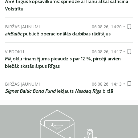
ASV tirgus kopsavilkums: spriedze ar Irānu atkal satricina
Volstrītu
BIRŽAS JAUNUMI
06.08.26, 14:20
airBaltic
publicē operacionālās darbības rādītājus
VIEDOKĻI
06.08.26, 14:17
Mājokļu finansējums pieaudzis par 12 %, pircēji arvien
biežāk skatās ārpus Rīgas
BIRŽAS JAUNUMI
06.08.26, 14:13
Signet Baltic Bond Fund
iekļauts
Nasdaq Riga
biržā