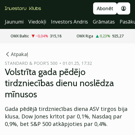
Abonēt
Jaunumi
Viedokļi
Investors Andris
Grāmatas
Pasāk
OMX Baltic
−0,04
%
315,18
OMX Riga
0,23
%
925,27
cebook
Atpakaļ
Twitter)
STANDARD & POOR'S 500
01.01.25, 17:32
Volstrīta gada pēdējo
kedIn
tirdzniecības dienu noslēdza
ail
mīnusos
k
Gada pēdējā tirdzniecības diena ASV tirgos bija
klusa, Dow Jones krītot par 0,1%, Nasdaq par
0,9%, bet S&P 500 atkāpjoties par 0,4%.