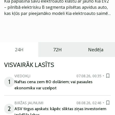
Kia paplašina savu elektroauto klāstu ar jauno Kia EV2
– pilnībā elektrisku B segmenta pilsētas apvidus auto,
kas kļūs par pieejamāko modeli Kia elektroauto saimē
Eiropā. Modelis izstrādāts ar mērķi piedāvāt ģimenēm
praktisku un tehnoloģiski modernu automobili
ikdienas vajadzībām.
24H
72H
Nedēļa
VISVAIRĀK LASĪTS
VIEDOKĻI
07.08.26, 00:35
1
Naftas cena zem 80 dolāriem; vai pasaules
ekonomika var uzelpot
BIRŽAS JAUNUMI
08.08.26, 02:46
2
ASV tirgus apskats: kāpēc sliktas ziņas investoriem
izrādījās labas