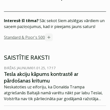
Interesē šī tēma?
Sāc sekot šiem atslēgas vārdiem un
saņem paziņojumus, kad ir pieejams jauns saturs!
Standard & Poor's 500
SAISTĪTIE RAKSTI
BIRŽAS JAUNUMI
01.01.25, 17:17
Tesla akciju kāpums kontrastē ar
pārdošanas kritumu
Neskatoties uz eiforiju, ka Donalda Trampa
atgriešanās Baltajā namā varētu nākt par labu Teslai,
Volstrīta nav tik pārliecināta par godājamā ražotāja
panākumiem.