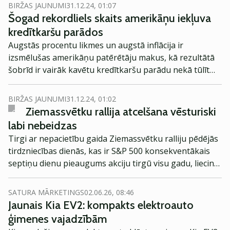
BIRŽAS JAUNUMI
31.12.24, 01:07
Šogad rekordliels skaits amerikāņu iekļuva
kredītkaršu parādos
Augstās procentu likmes un augstā inflācija ir
izsmēlušas amerikāņu patērētāju makus, kā rezultātā
šobrīd ir vairāk kavētu kredītkaršu parādu nekā tūlīt
pēc Lielās finanšu krīzes.
BIRŽAS JAUNUMI
31.12.24, 01:02
Ziemassvētku rallija atcelšana vēsturiski
labi nebeidzas
Tirgi ar nepacietību gaida Ziemassvētku ralliju pēdējās
tirdzniecības dienās, kas ir S&P 500 konsekventākais
septiņu dienu pieaugums akciju tirgū visu gadu, liecina
vēsturiskā statistika. Bet indeksi nav svētku noskaņā.
SATURA MĀRKETINGS
02.06.26, 08:46
Jaunais Kia EV2: kompakts elektroauto
ģimenes vajadzībām