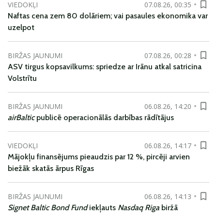
VIEDOKĻI
07.08.26, 00:35
Naftas cena zem 80 dolāriem; vai pasaules ekonomika var
uzelpot
BIRŽAS JAUNUMI
07.08.26, 00:28
ASV tirgus kopsavilkums: spriedze ar Irānu atkal satricina
Volstrītu
BIRŽAS JAUNUMI
06.08.26, 14:20
airBaltic
publicē operacionālās darbības rādītājus
VIEDOKĻI
06.08.26, 14:17
Mājokļu finansējums pieaudzis par 12 %, pircēji arvien
biežāk skatās ārpus Rīgas
BIRŽAS JAUNUMI
06.08.26, 14:13
Signet Baltic Bond Fund
iekļauts
Nasdaq Riga
biržā