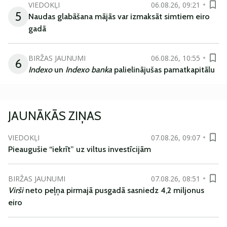
VIEDOKĻI
06.08.26, 09:21
5
Naudas glabāšana mājās var izmaksāt simtiem eiro
gadā
BIRŽAS JAUNUMI
06.08.26, 10:55
6
Indexo
un
Indexo banka
palielinājušas pamatkapitālu
JAUNĀKĀS ZIŅAS
VIEDOKĻI
07.08.26, 09:07
Pieaugušie “iekrīt” uz viltus investīcijām
BIRŽAS JAUNUMI
07.08.26, 08:51
Virši
neto peļņa pirmajā pusgadā sasniedz 4,2 miljonus
eiro