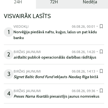
24H
72H
Nedēļa
VISVAIRĀK LASĪTS
VIEDOKĻI
06.08.26, 00:01
1
Norvēģija piedāvā naftu, kuģus, lašus un pat kādu
banku
BIRŽAS JAUNUMI
06.08.26, 14:20
2
airBaltic
publicē operacionālās darbības rādītājus
BIRŽAS JAUNUMI
06.08.26, 14:13
3
Signet Baltic Bond Fund
iekļauts
Nasdaq Riga
biržā
BIRŽAS JAUNUMI
06.08.26, 09:36
4
Preses Nama Kvartāls
piesaistījis jaunus nomniekus