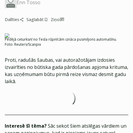
Enn Tosso
Dalīties
Saglabāt
Ziņo
Pēdējā ceturksnī no Tesla rūpnīcām iznāca pusmiljons automašīnu.
Foto:
Reuters/Scanpix
Proti, radušās šaubas, vai autoražotājam izdosies
izvairīties no būtiska gada pārdošanas apjoma krituma,
kas uzņēmumam būtu pirmā reize vismaz desmit gadu
laikā.
Interesē šī tēma?
Sāc sekot šiem atslēgas vārdiem un