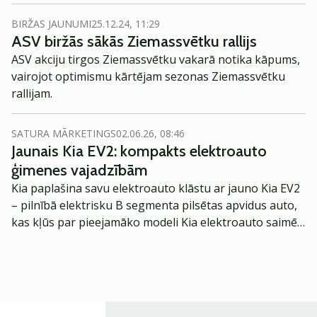
sasniegs citus sektorus, piemēram, komunālo
pakalpojumu un programmatūras uzņēmumus, kuru
BIRŽAS JAUNUMI
25.12.24, 11:29
pakalpojumi ir nepieciešami tehnoloģiju gigantiem.
ASV biržās sākās Ziemassvētku rallijs
ASV akciju tirgos Ziemassvētku vakarā notika kāpums,
vairojot optimismu kārtējam sezonas Ziemassvētku
rallijam.
SATURA MĀRKETINGS
02.06.26, 08:46
Jaunais Kia EV2: kompakts elektroauto
ģimenes vajadzībām
Kia paplašina savu elektroauto klāstu ar jauno Kia EV2
– pilnībā elektrisku B segmenta pilsētas apvidus auto,
kas kļūs par pieejamāko modeli Kia elektroauto saimē
Eiropā. Modelis izstrādāts ar mērķi piedāvāt ģimenēm
praktisku un tehnoloģiski modernu automobili
ikdienas vajadzībām.