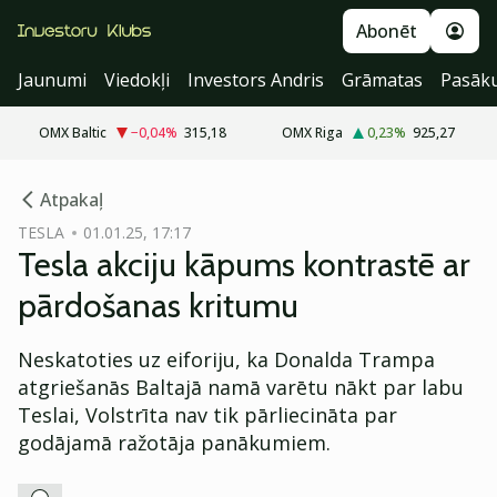
Abonēt
Jaunumi
Viedokļi
Investors Andris
Grāmatas
Pasāk
OMX Baltic
−0,04
%
315,18
OMX Riga
0,23
%
925,27
cebook
Atpakaļ
Twitter)
TESLA
01.01.25, 17:17
Tesla akciju kāpums kontrastē ar
kedIn
pārdošanas kritumu
ail
Neskatoties uz eiforiju, ka Donalda Trampa
k
atgriešanās Baltajā namā varētu nākt par labu
Teslai, Volstrīta nav tik pārliecināta par
godājamā ražotāja panākumiem.