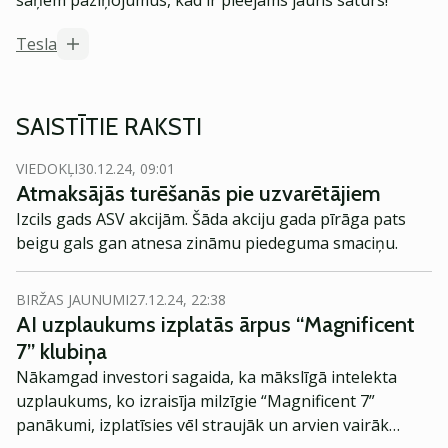
saņem paziņojumus, kad ir pieejams jauns saturs!
Tesla
SAISTĪTIE RAKSTI
VIEDOKĻI
30.12.24, 09:01
Atmaksājās turēšanās pie uzvarētājiem
Izcils gads ASV akcijām. Šāda akciju gada pīrāga pats
beigu gals gan atnesa zināmu piedeguma smaciņu.
BIRŽAS JAUNUMI
27.12.24, 22:38
AI uzplaukums izplatās ārpus “Magnificent
7” klubiņa
Nākamgad investori sagaida, ka mākslīgā intelekta
uzplaukums, ko izraisīja milzīgie “Magnificent 7”
panākumi, izplatīsies vēl straujāk un arvien vairāk