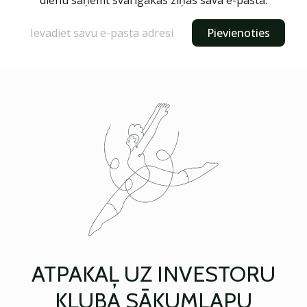
dienu saņemt svarīgākās ziņas savā e-pastā.
Pievienoties
ATPAKAĻ UZ INVESTORU
KLUBA SĀKUMLAPU