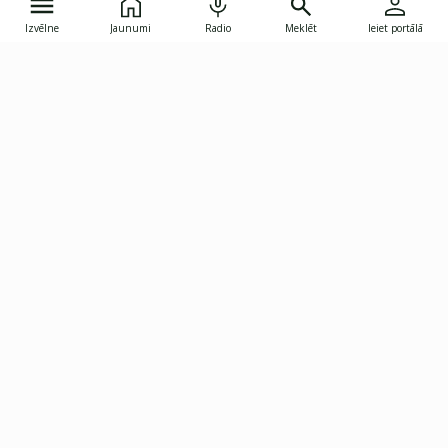
Izvēlne
Jaunumi
Radio
Meklēt
Ieiet portālā
Gunāra Astras iela 8B, Rīga, LV-1082
janis.skupelis@investoruklubs.lv
Abonē
Abonē jaunumus
Reklāma
Publikāciju lietošanas
Vispārējie noteikumi
tiesības
Privātuma politika
Pārtraukt abonēšanu
Iestatījumu pārvaldība