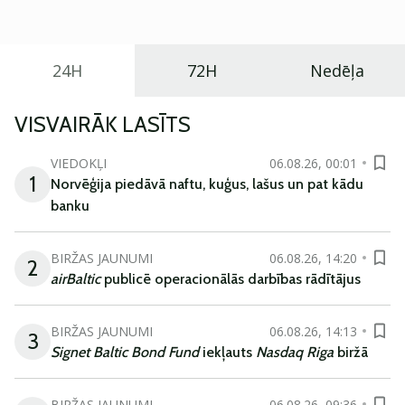
ikdienas vajadzībām.
24H
72H
Nedēļa
VISVAIRĀK LASĪTS
VIEDOKĻI
06.08.26, 00:01
1
Norvēģija piedāvā naftu, kuģus, lašus un pat kādu
banku
BIRŽAS JAUNUMI
06.08.26, 14:20
2
airBaltic
publicē operacionālās darbības rādītājus
BIRŽAS JAUNUMI
06.08.26, 14:13
3
Signet Baltic Bond Fund
iekļauts
Nasdaq Riga
biržā
BIRŽAS JAUNUMI
06.08.26, 09:36