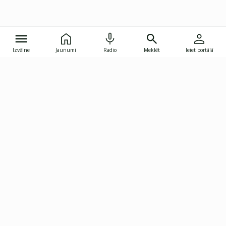
Izvēlne
Jaunumi
Radio
Meklēt
Ieiet portālā
Gunāra Astras iela 8B, Rīga, LV-1082
janis.skupelis@investoruklubs.lv
Abonē
Abonē jaunumus
Reklāma
Publikāciju lietošanas
Vispārējie noteikumi
tiesības
Privātuma politika
Pārtraukt abonēšanu