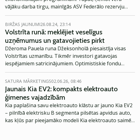
vājāku darba tirgu, mainīgās ASV Federālo rezervju
bankas politikas perspektīvas un nepieciešamību – vai
tās trūkumu – samazināt procentu likmes par 50 bāzes
BIRŽAS JAUNUMI
26.08.24, 23:14
punktiem.
Volstrīta runā: meklējiet veselīgus
uzņēmumus un gatavojieties pirkt
Džeroma Pauela runa Džeksonholā piesaistīja visas
Volstrītas uzmanību. Tikmēr investori gatavojas
iespējamiem satricinājumiem. Optimistiskie fondu
pārvaldnieki panikā pagaidām nekrīt, taču liela
uzmanība tiek pievērsta kvalitatīvu akciju atrašanai.
SATURA MĀRKETINGS
02.06.26, 08:46
Jaunais Kia EV2: kompakts elektroauto
ģimenes vajadzībām
Kia paplašina savu elektroauto klāstu ar jauno Kia EV2
– pilnībā elektrisku B segmenta pilsētas apvidus auto,
kas kļūs par pieejamāko modeli Kia elektroauto saimē
Eiropā. Modelis izstrādāts ar mērķi piedāvāt ģimenēm
praktisku un tehnoloģiski modernu automobili