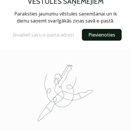
VĒSTULES SAŅĒMĒJIEM
Paraksties jaunumu vēstules saņemšanai un ik
dienu saņemt svarīgākās ziņas savā e-pastā.
Pievienoties