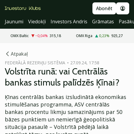
Abonēt
Jaunumi
Viedokļi
Investors Andris
Grāmatas
Pasāk
OMX Baltic
−0,04
%
315,18
OMX Riga
0,23
%
925,27
cebook
Atpakaļ
Twitter)
FEDERĀLĀ REZERVJU SISTĒMA
27.09.24, 17:58
Volstrīta runā: vai Centrālās
kedIn
bankas stimuls palīdzēs Ķīnai?
ail
Ķīnas centrālās bankas izsludinātā ekonomikas
k
stimulēšanas programma, ASV centrālās
bankas procentu likmju samazinājums par 50
bāzes punktiem un nemierīgā ģeopolitiskā
situācija pasaulē – Volstrītā pēdējā laikā