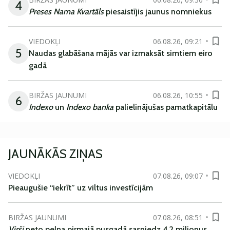
4
Preses Nama Kvartāls
piesaistījis jaunus nomniekus
VIEDOKĻI
06.08.26, 09:21
5
Naudas glabāšana mājās var izmaksāt simtiem eiro
gadā
BIRŽAS JAUNUMI
06.08.26, 10:55
6
Indexo
un
Indexo banka
palielinājušas pamatkapitālu
JAUNĀKĀS ZIŅAS
VIEDOKĻI
07.08.26, 09:07
Pieaugušie “iekrīt” uz viltus investīcijām
BIRŽAS JAUNUMI
07.08.26, 08:51
Virši
neto peļņa pirmajā pusgadā sasniedz 4,2 miljonus