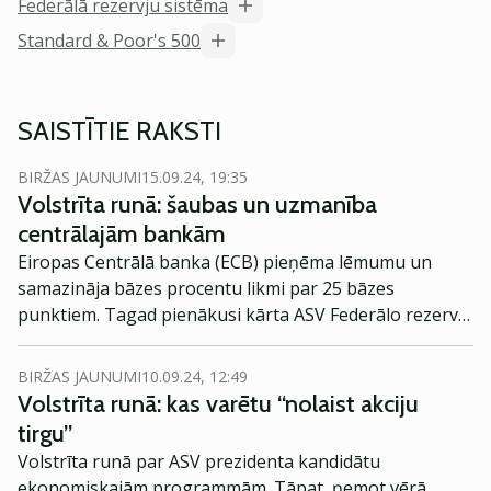
Federālā rezervju sistēma
Standard & Poor's 500
SAISTĪTIE RAKSTI
BIRŽAS JAUNUMI
15.09.24, 19:35
Volstrīta runā: šaubas un uzmanība
centrālajām bankām
Eiropas Centrālā banka (ECB) pieņēma lēmumu un
samazināja bāzes procentu likmi par 25 bāzes
punktiem. Tagad pienākusi kārta ASV Federālo rezervju
sistēmai (FRS). Volstrīta mēģina kalibrēt investoru
vēlmes ar inflācijas un ekonomikas perspektīvām.
BIRŽAS JAUNUMI
10.09.24, 12:49
Volstrīta runā: kas varētu “nolaist akciju
tirgu”
Volstrīta runā par ASV prezidenta kandidātu
ekonomiskajām programmām. Tāpat, ņemot vērā