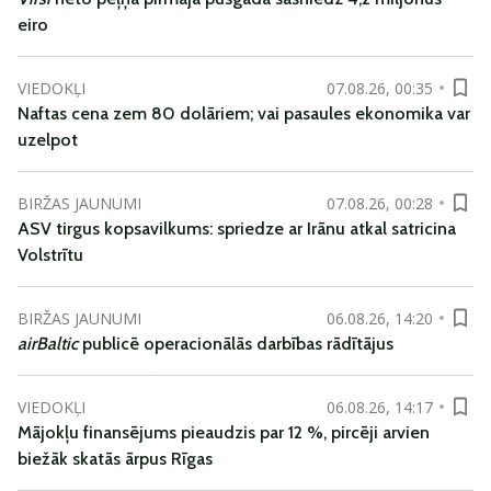
eiro
VIEDOKĻI
07.08.26, 00:35
Naftas cena zem 80 dolāriem; vai pasaules ekonomika var
uzelpot
BIRŽAS JAUNUMI
07.08.26, 00:28
ASV tirgus kopsavilkums: spriedze ar Irānu atkal satricina
Volstrītu
BIRŽAS JAUNUMI
06.08.26, 14:20
airBaltic
publicē operacionālās darbības rādītājus
VIEDOKĻI
06.08.26, 14:17
Mājokļu finansējums pieaudzis par 12 %, pircēji arvien
biežāk skatās ārpus Rīgas