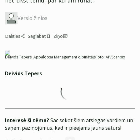
netrūkst tēmu, par kurām runāt.
Verslo žinios
Dalīties
Saglabāt
Ziņo
Deivids Tepers, Appaloosa Management dibinātājs
Foto:
AP/Scanpix
Deivids Tepers
Interesē šī tēma?
Sāc sekot šiem atslēgas vārdiem un
saņem paziņojumus, kad ir pieejams jauns saturs!